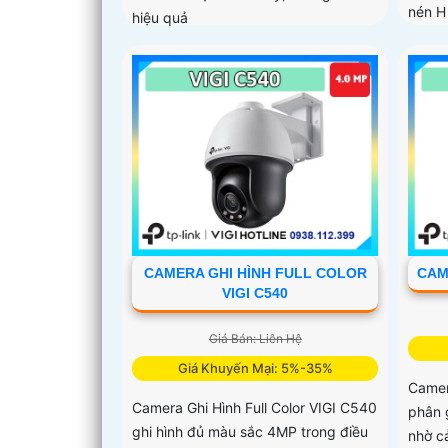
nén H
hiệu quả
CAMERA GHI HÌNH FULL COLOR
CAME
VIGI C540
Giá Bán: Liên Hệ
Giá Khuyến Mại: 5%-35%
Camer
Camera Ghi Hình Full Color VIGI C540
phân 
ghi hình đủ màu sắc 4MP trong điều
nhờ c