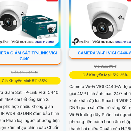
ERA GIÁM SÁT TP-LINK VIGI
CAMERA WI-FI VIGI C440-
C440
Giá Bán: 00 ₫
Giá Bán: Liên Hệ
Giá Khuyến Mại: 5%-35%
Giá Khuyến Mại: 5%-35%
Camera Wi-Fi VIGI C440-W độ 
a Giám Sát TP-Link VIGI C440
giải 4MP hình ảnh màu 24/7 nhờ
nh 4MP chi tiết ống kính 2.
kính khẩu độ lớn Smart IR WDR
 phù hợp nhiều không gian
DNR quan sát đêm rõ ràng Kết n
 IR WDR 3D DNR đảm bảo hình
Wi-Fi không dây Phân loại người
êm Phân loại người phương tiện
phương tiện cảnh báo xâm nhậ
hiện xâm nhập chính xác Chuẩn
thanh hai chiều Chuẩn nén H.2