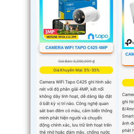
CAMERA WIFI TAPO C425 4MP
CAM
Giá Bán: 3,390,000 ₫
Giá Khuyến Mại: 5%-35%
Camera WiFi Tapo C425 ghi hình sắc
nét với độ phân giải 4MP, kết nối
Camer
không dây linh hoạt, dễ dàng lắp đặt
ghi hì
ở bất kỳ vị trí nào. Công nghệ quan
8/4mm
sát ban đêm có màu, cảm biến thông
Smart
minh phát hiện người và chuyển
ảnh đ
động chính xác, lưu trữ linh hoạt trên
phát 
thẻ nhớ hoặc đám mây, chống nước