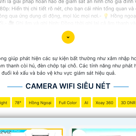
ifi là giải pháp hoàn hảo để giám sát an ninh cho gia đình
80p: Hiển thị chi tiết rõ nét, cho bạn cái nhìn tổng quan v
thông qua ứng dụng di động, mọi lúc mọi nơi.- 💡 Hồng ngo
ối.- 🎥 Ghi âm và ghi hình: Đồng thời ghi lại cả âm thanh 
 cấp, dữ liệu của bạn sẽ được bảo vệ an toàn trước mọi t
 và lắp đặt camera wifi siêu nét, mang đến sự an tâm và an
ng giúp phát hiện các sự kiện bất thường như xâm nhập ho
âm thanh còi hú, đèn chớp tại chỗ. Các tính năng như phát
 đuổi kẻ xấu và bảo vệ khu vực giám sát hiệu quả.
CAMERA WIFI SIÊU NÉT
ight
78°
Hồng Ngoại
Full Color
AI
Xoay 360
3D DNR