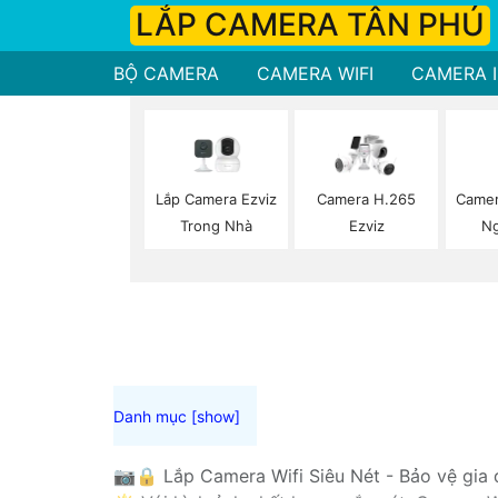
LẮP CAMERA TÂN PHÚ
BỘ CAMERA
CAMERA WIFI
CAMERA I
Lắp Camera Ezviz
Camer
Camera H.265
Trong Nhà
Ng
Ezviz
📷🔒 Lắp Camera Wifi Siêu Nét - Bảo vệ gia đ