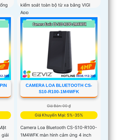
hống
kiểm soát toàn bộ từ xa bằng VIGI
App
PIN
CAMERA LOA BLUETOOTH CS-
S10-R100-1M4WFK
Giá Bán: 00 ₫
Giá Khuyến Mại: 5%-35%
Mặt
Camera Loa Bluetooth CS-S10-R100-
 giải
1M4WFK màn hình cảm ứng 4 inch