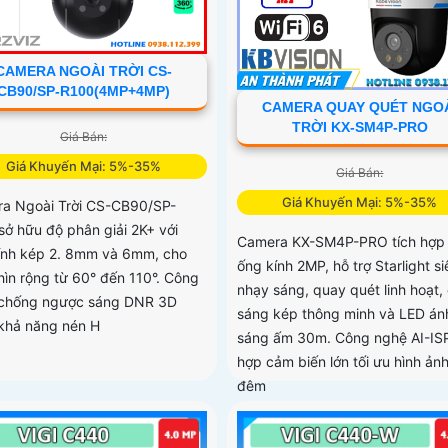
CAMERA NGOÀI TRỜI CS-
CB90/SP-R100(4MP+4MP)
CAMERA QUAY QUÉT NGO
TRỜI KX-SM4P-PRO
Giá Bán:
Giá Khuyến Mại: 5%-35%
Giá Bán:
Giá Khuyến Mại: 5%-35%
a Ngoài Trời CS-CB90/SP-
sở hữu độ phân giải 2K+ với
Camera KX-SM4P-PRO tích hợp
ính kép 2. 8mm và 6mm, cho
ống kính 2MP, hỗ trợ Starlight si
hìn rộng từ 60° đến 110°. Công
nhạy sáng, quay quét linh hoạt,
chống ngược sáng DNR 3D
sáng kép thông minh và LED án
khả năng nén H
sáng ấm 30m. Công nghệ AI-ISP
hợp cảm biến lớn tối ưu hình ản
đêm