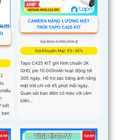
CAMERA NĂNG LƯỢNG MẶT
TRỜI TAPO C425 KIT
ÀI
Giá Bán: 3,990,000 ₫
Giá Khuyến Mại: 5%-35%
Tapo C425 KIT ghi hình chuẩn 2K
QHD, pin 10.000mAh hoạt động tới
 2
300 ngày. Hỗ trợ sạc bằng ánh nắng
êu
mặt trời chỉ với 45 phút mỗi ngày.
 chiếu
Quan sát ban đêm có màu với cảm
h
biến...
 kết
h ban