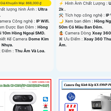
️⚡ Hình Ành Chất Lượng :
U
Giá Khuyến Mại: 868,000 ₫
2k .
hất lượng hình Ảnh :
Ultra
⚒ Tích hợp công nghệ :
IP 
.
🌙 Xem ban đêm :
Hồng Ng
amera Công nghệ :
IP Wifi.
50m Có Màu Ban Đêm.
em Được Ban Đêm :
Hồng
🤹 Camera Dòng
Xoay 360
i 10m Hồng Ngoại SMD.
️⌘ Ưu Điểm :
Xoay 360 Th
hiết Kế Camera
Dome Kim
Âm.
+ Nhựa.
t Điểm :
Thu Âm Và Loa.