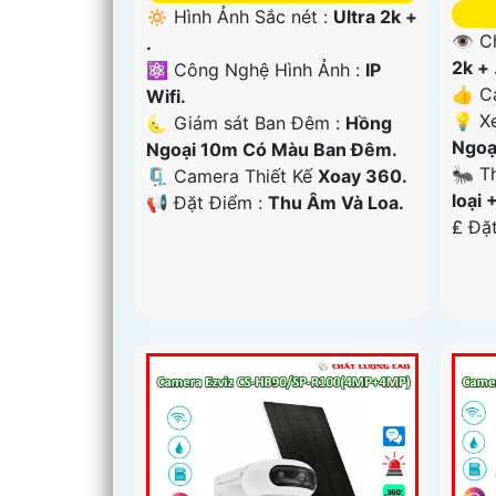
🔅 Hình Ảnh Sắc nét :
Ultra 2k +
👁 C
.
2k + 
⚛️ Công Nghệ Hình Ảnh :
IP
👍 C
Wifi.
💡 X
🌜 Giám sát Ban Đêm :
Hồng
Ngoạ
Ngoại 10m Có Màu Ban Ðêm.
🐜 T
🗜️ Camera Thiết Kế
Xoay 360.
loại 
️📢 Đặt Điểm :
Thu Âm Và Loa.
️₤ Đặ