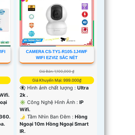
IFI
CAMERA CS-TY1-R105-1J4WF
WIFI EZVIZ SẮC NÉT
Giá Bán: 1,100,000 ₫
Giá Khuyến Mại: 999.000₫
👁️‍🗨 Hình ảnh chất lượng :
Ultra
Wifi.
2k .
oại
✳️ Công Nghệ Hình Ảnh :
IP
Wifi.
 360.
🌛 Tầm Nhìn Ban Đêm :
Hồng
a.
Ngoại 10m Hồng Ngoại Smart
IR.