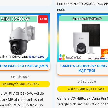
Lưu trữ microSD 256GB IP66 c
nước
RA WI-FI VIGI C540-W (4MP)
CAMERA CS-HB8C/SP DÙNG 
MẶT TRỜI
Giá Bán: 00 ₫
Giá Bán: 00 ₫
Giá Khuyến Mại: 5%-35%
Giá Khuyến Mại: 5%-35%
a Wi-Fi VIGI C540-W với độ
Camera CS-HB8c/SP Dùng Pin 
giải 4MP ghi hình ảnh rõ nét
Trời ghi hình sắc nét với độ phân
ảm biến COMS. Hỗ trợ quay