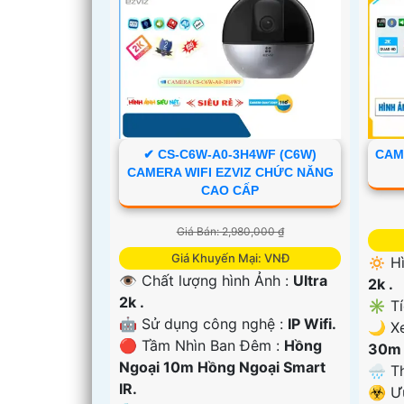
✔ CS-C6W-A0-3H4WF (C6W)
CAME
CAMERA WIFI EZVIZ CHỨC NĂNG
CAO CẤP
Giá Bán: 2,980,000 ₫
Giá Khuyến Mại: VNĐ
🔅 H
'
👁 Chất lượng hình Ảnh :
Ultra
2k .
2k .
✳️ T
🤖️ Sử dụng công nghệ :
IP Wifi.
🌙 X
🔴 Tầm Nhìn Ban Đêm :
Hồng
30m 
Ngoại 10m Hồng Ngoại Smart
🌧️ 
IR.
️☣️ 