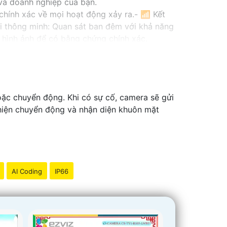
 và doanh nghiệp của bạn.
à chính xác về mọi hoạt động xảy ra.- 📶 Kết
ại thông minh: Quan sát ban đêm với khả năng
và hình ảnh để có bằng chứng chính xác.
ình huống.
 ninh cho bạn!
ặc chuyển động. Khi có sự cố, camera sẽ gửi
 hiện chuyển động và nhận diện khuôn mặt
AI Coding
IP66