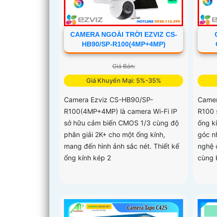
CAMERA NGOÀI TRỜI EZVIZ CS-
HB90/SP-R100(4MP+4MP)
Giá Bán:
Giá Khuyến Mại: 5%-35%
Camera Ezviz CS-HB90/SP-
Camer
R100(4MP+4MP) là camera Wi-Fi IP
R100 
sở hữu cảm biến CMOS 1/3 cùng độ
ống k
phân giải 2K+ cho một ống kính,
góc n
mang đến hình ảnh sắc nét. Thiết kế
nghệ 
ống kính kép 2
cùng 