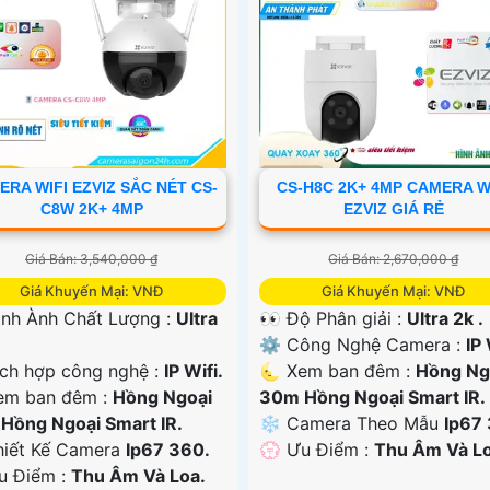
RA WIFI EZVIZ SẮC NÉT CS-
CS-H8C 2K+ 4MP CAMERA W
C8W 2K+ 4MP
EZVIZ GIÁ RẺ
Giá Bán: 3,540,000 ₫
Giá Bán: 2,670,000 ₫
Giá Khuyến Mại: VNĐ
Giá Khuyến Mại: VNĐ
ình Ành Chất Lượng :
Ultra
👀 Độ Phân giải :
Ultra 2k .
⚙ Công Nghệ Camera :
IP 
ích hợp công nghệ :
IP Wifi.
🌜 Xem ban đêm :
Hồng Ng
em ban đêm :
Hồng Ngoại
30m Hồng Ngoại Smart IR.
Hồng Ngoại Smart IR.
❄ Camera Theo Mẫu
Ip67
Thiết Kế Camera
Ip67 360.
️💮 Ưu Điểm :
Thu Âm Và Lo
Ưu Điểm :
Thu Âm Và Loa.