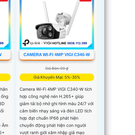
W
CAMERA WI-FI 4MP VIGI C340-W
Giá Bán: 00 ₫
Giá Khuyến Mại: 5%-35%
phân
Camera Wi-Fi 4MP VIGI C340-W tích
 ống
hợp công nghệ nén H.265+ giúp
 3D
giảm tải bộ nhớ ghi hình màu 24/7 với
ối
cảm biến nhạy sáng và đèn LED tích
hợp đạt chuẩn IP66 phát hiện
p Âm
chuyển động phát hiện con người
65+
vượt ranh giới xâm nhập giả mạo