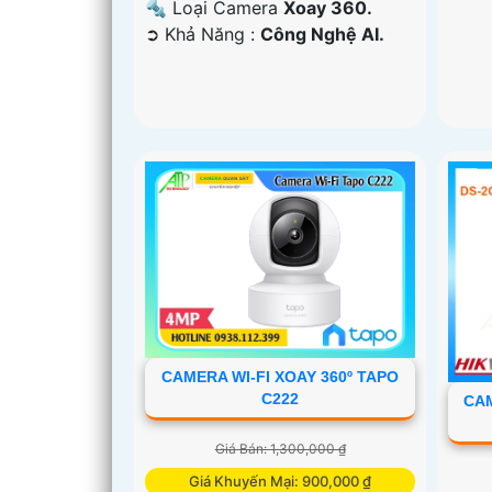
🔩 Loại Camera
Xoay 360.
️➲ Khả Năng :
Công Nghệ AI.
CAMERA WI-FI XOAY 360º TAPO
C222
CAM
Giá Bán: 1,300,000 ₫
Giá Khuyến Mại: 900,000 ₫