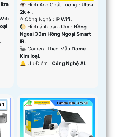
ltra
👁 Hình Ành Chất Lượng :
Ultra
2k + .
Wifi.
®️ Công Nghệ :
IP Wifi.
oại
🌔 Hình ảnh ban đêm :
Hồng
Ngoại 30m Hồng Ngoại Smart
.
IR.
u
🐜 Camera Theo Mẫu
Dome
Kim loại.
️🔔 Ưu Điểm :
Công Nghệ AI.