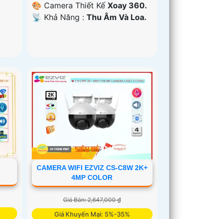
🎨 Camera Thiết Kế
Xoay 360.
️📡 Khả Năng :
Thu Âm Và Loa.
CAMERA WIFI EZVIZ CS-C8W 2K+
4MP COLOR
Giá Bán: 2,647,000 ₫
Giá Khuyến Mại: 5%-35%