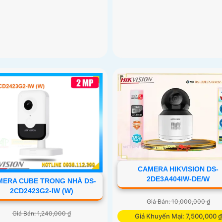
CAMERA HIKVISION DS-
2DE3A404IW-DE/W
ERA CUBE TRONG NHÀ DS-
2CD2423G2-IW (W)
Giá Bán: 10,000,000 ₫
Giá Bán: 1,240,000 ₫
Giá Khuyến Mại: 7,500,000 ₫