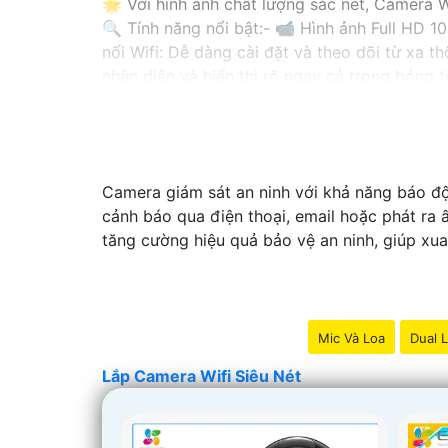
🌟 Với hình ảnh chất lượng sắc nét, Camera W
🔍 Tính năng nổi bật:- 📹 Hình ảnh Full HD 10
nối Wifi: Dễ dàng cài đặt và theo dõi từ xa 
nhận diện và hiển thị rõ ngay cả trong bóng t
🔒 Cam kết bảo mật: Với hệ thống mã hóa cao
📞 Liên hệ ngay với chúng tôi để được tư vấn
-
Camera giám sát an ninh với khả năng báo độ
cảnh báo qua điện thoại, email hoặc phát ra 
tăng cường hiệu quả bảo vệ an ninh, giúp xua
Mic Và Loa
Dual L
Lắp Camera Wifi Siêu Nét