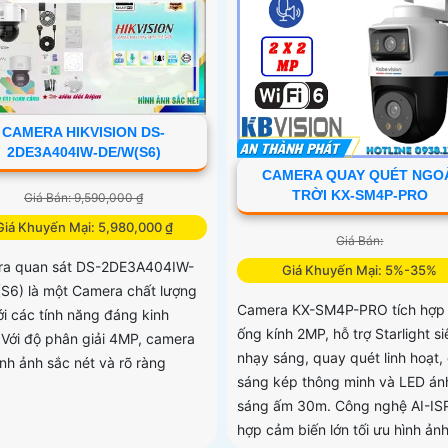
CAMERA HIKVISION DS-
2DE3A404IW-DE/W(S6)
CAMERA QUAY QUÉT NGO
TRỜI KX-SM4P-PRO
Giá Bán: 9,590,000 ₫
Giá Khuyến Mại: 5,980,000 ₫
Giá Bán:
a quan sát DS-2DE3A404IW-
Giá Khuyến Mại: 5%-35%
S6) là một Camera chất lượng
Camera KX-SM4P-PRO tích hợp
ới các tính năng đáng kinh
ống kính 2MP, hỗ trợ Starlight si
 Với độ phân giải 4MP, camera
nhạy sáng, quay quét linh hoạt,
ình ảnh sắc nét và rõ ràng
sáng kép thông minh và LED án
sáng ấm 30m. Công nghệ AI-ISP
hợp cảm biến lớn tối ưu hình ản