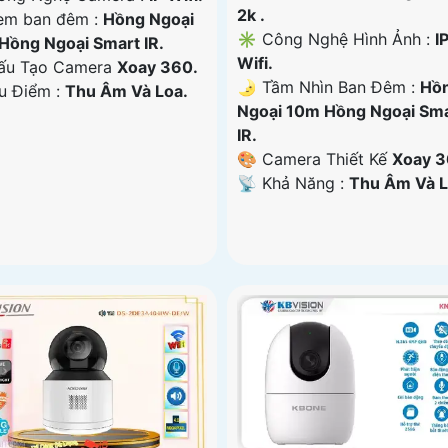
2k .
em ban đêm :
Hồng Ngoại
✳️ Công Nghệ Hình Ảnh :
I
Hồng Ngoại Smart IR.
Wifi.
ấu Tạo Camera
Xoay 360.
🌛 Tầm Nhìn Ban Đêm :
Hồ
Ưu Điểm :
Thu Âm Và Loa.
Ngoại 10m Hồng Ngoại Sm
IR.
🎨 Camera Thiết Kế
Xoay 3
️📡 Khả Năng :
Thu Âm Và L