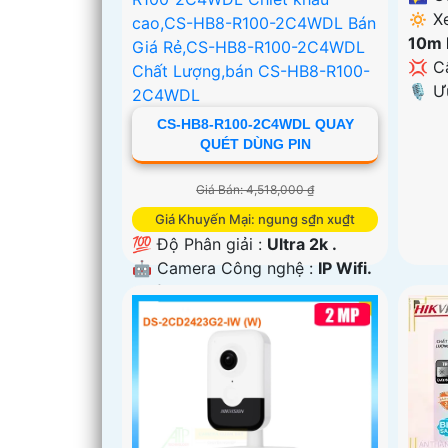
🔅 X
10m 
💢 C
️🎙 
CS-HB8-R100-2C4WDL QUAY
QUÉT DÙNG PIN
Giá Bán: 4,518,000 ₫
Giá Khuyến Mại: ngung s₫n xu₫t
💯 Độ Phân giải :
Ultra 2k .
🤖️ Camera Công nghệ :
IP Wifi.
✪ Tầm Nhìn Ban Đêm :
Hồng
Ngoại 10m Hồng Ngoại Smart
IR.
💢 Camera Thiết Kế
Xoay 360.
️🛃 Khả Năng :
Thu Âm Và Loa.