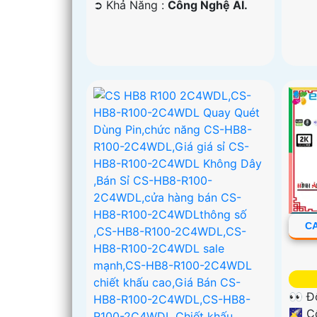
️➲ Khả Năng :
Công Nghệ AI.
CA
👀 Đ
🌠 C