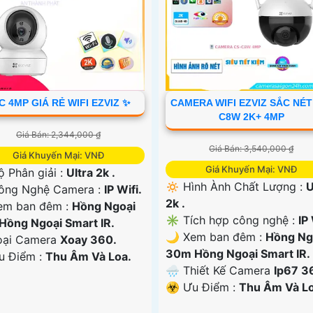
C 4MP GIÁ RẺ WIFI EZVIZ ✨
CAMERA WIFI EZVIZ SẮC NÉT
C8W 2K+ 4MP
Giá Bán: 2,344,000 ₫
Giá Bán: 3,540,000 ₫
Giá Khuyến Mại: VNĐ
Giá Khuyến Mại: VNĐ
ộ Phân giải :
Ultra 2k .
🔅 Hình Ành Chất Lượng :
U
ông Nghệ Camera :
IP Wifi.
2k .
em ban đêm :
Hồng Ngoại
✳️ Tích hợp công nghệ :
IP 
Hồng Ngoại Smart IR.
🌙 Xem ban đêm :
Hồng Ng
oại Camera
Xoay 360.
30m Hồng Ngoại Smart IR.
Ưu Điểm :
Thu Âm Và Loa.
🌧️ Thiết Kế Camera
Ip67 3
️☣️ Ưu Điểm :
Thu Âm Và Lo