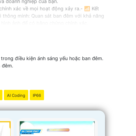
 và doanh nghiệp của bạn.
à chính xác về mọi hoạt động xảy ra.- 📶 Kết
ại thông minh: Quan sát ban đêm với khả năng
và hình ảnh để có bằng chứng chính xác.
ình huống.
 ninh cho bạn!
ả trong điều kiện ánh sáng yếu hoặc ban đêm.
n đêm.
AI Coding
IP66