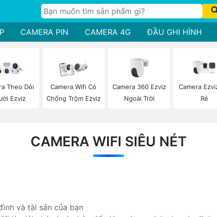
P
CAMERA PIN
CAMERA 4G
ĐẦU GHI HÌNH
Camera 360 Ezviz
Camera Ezvi
a Theo Dỏi
Camera Wifi Có
Ngoài Trời
Rẻ
ười Ezviz
Chống Trộm Ezviz
CAMERA WIFI SIÊU NÉT
ình và tài sản của bạn