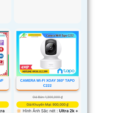
CAMERA WI-FI XOAY 360º TAPO
WF
C222
Giá Bán: 1,300,000 ₫
Giá Khuyến Mại: 900,000 ₫
🔅 Hình Ảnh Sắc nét :
Ultra 2k +
tra