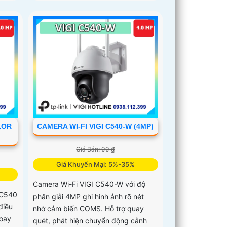
LOR
CAMERA WI-FI VIGI C540-W (4MP)
Giá Bán: 00 ₫
Giá Khuyến Mại: 5%-35%
Camera Wi-Fi VIGI C540-W với độ
 C540
phân giải 4MP ghi hình ảnh rõ nét
điều
nhờ cảm biến COMS. Hỗ trợ quay
xoay
quét, phát hiện chuyển động cảnh