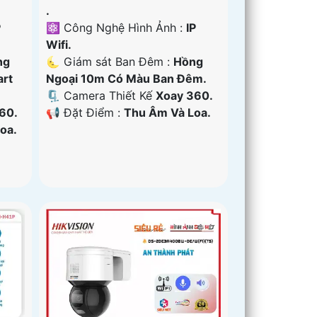
.
⚛️ Công Nghệ Hình Ảnh :
IP
P
Wifi.
🌜 Giám sát Ban Đêm :
Hồng
ng
Ngoại 10m Có Màu Ban Ðêm.
art
🗜️ Camera Thiết Kế
Xoay 360.
️📢 Đặt Điểm :
Thu Âm Và Loa.
60.
oa.