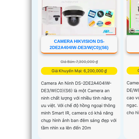
CAMERA HIKVISION DS-
2DE2A404IW-DE3/W(C0)(S6)
Giá Bán: 7,300,000 ₫
Giá Khuyến Mại: 6,200,000 ₫
Camer
Camera An Ninh DS-2DE2A404IW-
DE/W(
DE3/W(C0)(S6) là một Camera an
cao v
ninh chất lượng với nhiều tính năng
ngạc.
ưu việt. Với chế độ hồng ngoại thông
cho h
minh Smart IR, camera có khả năng
chụp hình ảnh ban đêm sáng đẹp với
tầm nhìn xa lên đến 20m