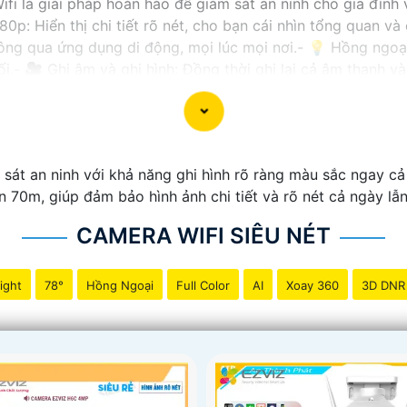
ifi là giải pháp hoàn hảo để giám sát an ninh cho gia đình
80p: Hiển thị chi tiết rõ nét, cho bạn cái nhìn tổng quan v
thông qua ứng dụng di động, mọi lúc mọi nơi.- 💡 Hồng ngo
ối.- 🎥 Ghi âm và ghi hình: Đồng thời ghi lại cả âm thanh 
 cấp, dữ liệu của bạn sẽ được bảo vệ an toàn trước mọi t
 và lắp đặt camera wifi siêu nét, mang đến sự an tâm và an
 sát an ninh với khả năng ghi hình rõ ràng màu sắc ngay c
n 70m, giúp đảm bảo hình ảnh chi tiết và rõ nét cả ngày lẫ
CAMERA WIFI SIÊU NÉT
ight
78°
Hồng Ngoại
Full Color
AI
Xoay 360
3D DNR