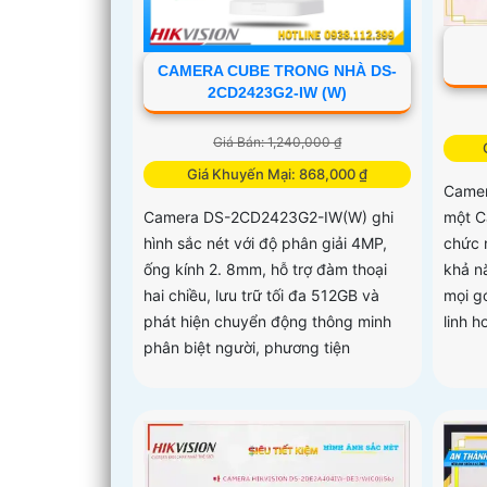
CAMERA CUBE TRONG NHÀ DS-
2CD2423G2-IW (W)
Giá Bán: 1,240,000 ₫
Giá Khuyến Mại: 868,000 ₫
Came
một C
Camera DS-2CD2423G2-IW(W) ghi
chức 
hình sắc nét với độ phân giải 4MP,
khả n
ống kính 2. 8mm, hỗ trợ đàm thoại
mọi g
hai chiều, lưu trữ tối đa 512GB và
linh h
phát hiện chuyển động thông minh
phân biệt người, phương tiện