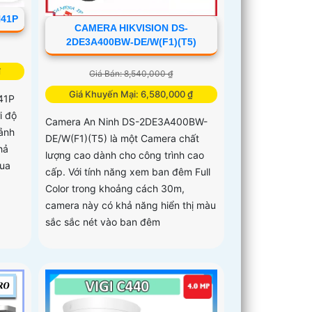
H41P
CAMERA HIKVISION DS-
2DE3A400BW-DE/W(F1)(T5)
₫
Giá Bán: 8,540,000 ₫
Giá Khuyến Mại: 6,580,000 ₫
41P
i độ
Camera An Ninh DS-2DE3A400BW-
 ảnh
DE/W(F1)(T5) là một Camera chất
hả
lượng cao dành cho công trình cao
qua
cấp. Với tính năng xem ban đêm Full
Color trong khoảng cách 30m,
camera này có khả năng hiển thị màu
sắc sắc nét vào ban đêm