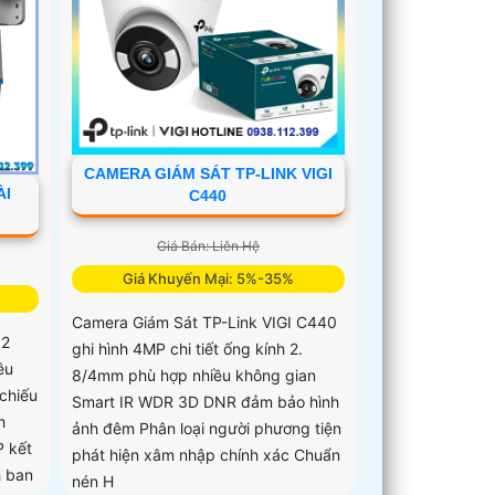
CAMERA GIÁM SÁT TP-LINK VIGI
ÀI
C440
Giá Bán: Liên Hệ
Giá Khuyến Mại: 5%-35%
Camera Giám Sát TP-Link VIGI C440
 2
ghi hình 4MP chi tiết ống kính 2.
êu
8/4mm phù hợp nhiều không gian
 chiếu
Smart IR WDR 3D DNR đảm bảo hình
h
ảnh đêm Phân loại người phương tiện
 kết
phát hiện xâm nhập chính xác Chuẩn
h ban
nén H