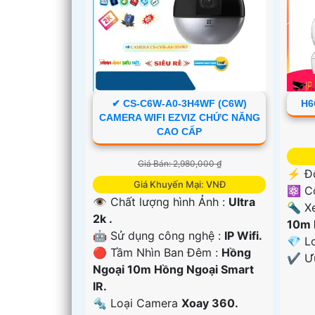
✔ CS-C6W-A0-3H4WF (C6W)
H6
CAMERA WIFI EZVIZ CHỨC NĂNG
CAO CẤP
Giá Bán: 2,980,000 ₫
️⚡ Đ
Giá Khuyến Mại: VNĐ
⚛️ C
👁 Chất lượng hình Ảnh :
Ultra
🔦 X
'
2k .
10m 
🤖️ Sử dụng công nghệ :
IP Wifi.
💎 L
🔴 Tầm Nhìn Ban Đêm :
Hồng
️✔️ 
Ngoại 10m Hồng Ngoại Smart
IR.
🔩 Loại Camera
Xoay 360.