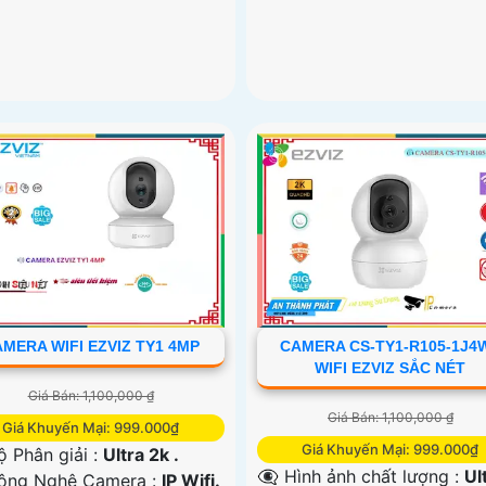
MERA WIFI EZVIZ TY1 4MP
CAMERA CS-TY1-R105-1J4
WIFI EZVIZ SẮC NÉT
Giá Bán: 1,100,000 ₫
Giá Bán: 1,100,000 ₫
Giá Khuyến Mại: 999.000₫
Giá Khuyến Mại: 999.000₫
ộ Phân giải :
Ultra 2k .
👁️‍🗨 Hình ảnh chất lượng :
Ul
ông Nghệ Camera :
IP Wifi.