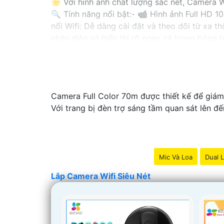
🌟 Với hình ảnh chất lượng sắc nét, Camera W
🔍 Tính năng nổi bật:- 📹 Hình ảnh Full HD 10
nối Wifi: Dễ dàng cài đặt và theo dõi từ xa 
nhận diện và hiển thị rõ ngay cả trong bóng t
🔒 Cam kết bảo mật: Với hệ thống mã hóa cao
📞 Liên hệ ngay với chúng tôi để được tư vấn
-
Camera Full Color 70m được thiết kế để giám
Với trang bị đèn trợ sáng tầm quan sát lên đế
Mic Và Loa
Dual L
Lắp Camera Wifi Siêu Nét