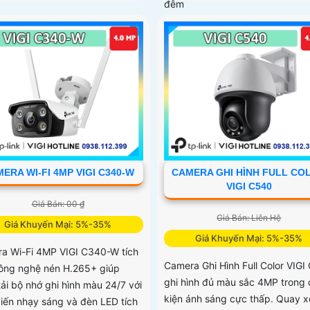
đêm
ERA WI-FI 4MP VIGI C340-W
CAMERA GHI HÌNH FULL CO
VIGI C540
Giá Bán: 00 ₫
Giá Bán: Liên Hệ
Giá Khuyến Mại: 5%-35%
Giá Khuyến Mại: 5%-35%
a Wi-Fi 4MP VIGI C340-W tích
Camera Ghi Hình Full Color VIGI
ông nghệ nén H.265+ giúp
ghi hình đủ màu sắc 4MP trong 
tải bộ nhớ ghi hình màu 24/7 với
kiện ánh sáng cực thấp. Quay 
iến nhạy sáng và đèn LED tích