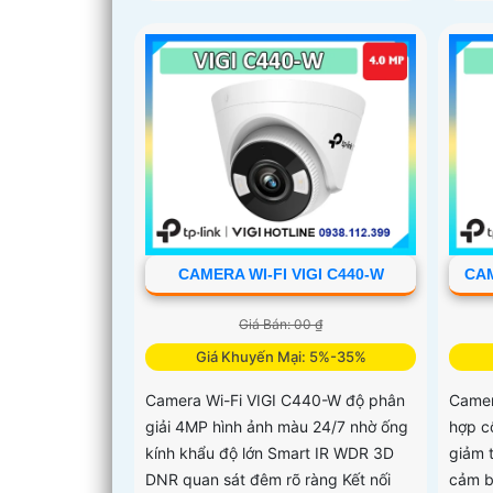
CAMERA WI-FI VIGI C440-W
CAM
Giá Bán: 00 ₫
Giá Khuyến Mại: 5%-35%
Camera Wi-Fi VIGI C440-W độ phân
Camer
giải 4MP hình ảnh màu 24/7 nhờ ống
hợp c
kính khẩu độ lớn Smart IR WDR 3D
giảm 
DNR quan sát đêm rõ ràng Kết nối
cảm b