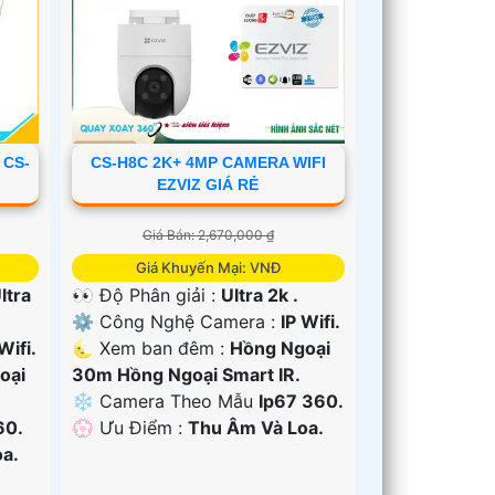
 CS-
CS-H8C 2K+ 4MP CAMERA WIFI
EZVIZ GIÁ RẺ
Giá Bán: 2,670,000 ₫
Giá Khuyến Mại: VNĐ
ltra
👀 Độ Phân giải :
Ultra 2k .
⚙ Công Nghệ Camera :
IP Wifi.
Wifi.
🌜 Xem ban đêm :
Hồng Ngoại
oại
30m Hồng Ngoại Smart IR.
❄ Camera Theo Mẫu
Ip67 360.
60.
️💮 Ưu Điểm :
Thu Âm Và Loa.
a.