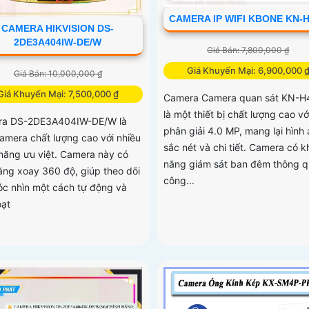
CAMERA IP WIFI KBONE KN-
CAMERA HIKVISION DS-
2DE3A404IW-DE/W
Giá Bán: 7,800,000 ₫
Giá Khuyến Mại: 6,900,000 
Giá Bán: 10,000,000 ₫
Giá Khuyến Mại: 7,500,000 ₫
Camera Camera quan sát KN-H
là một thiết bị chất lượng cao vớ
ra DS-2DE3A404IW-DE/W là
phân giải 4.0 MP, mang lại hình
amera chất lượng cao với nhiều
sắc nét và chi tiết. Camera có k
năng ưu việt. Camera này có
năng giám sát ban đêm thông 
ăng xoay 360 độ, giúp theo dõi
công...
óc nhìn một cách tự động và
oạt