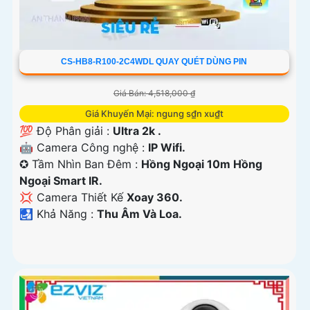
CS-HB8-R100-2C4WDL QUAY QUÉT DÙNG PIN
Giá Bán: 4,518,000 ₫
Giá Khuyến Mại: ngung s₫n xu₫t
💯 Độ Phân giải :
Ultra 2k .
🤖️ Camera Công nghệ :
IP Wifi.
✪ Tầm Nhìn Ban Đêm :
Hồng Ngoại 10m Hồng
Ngoại Smart IR.
💢 Camera Thiết Kế
Xoay 360.
️🛃 Khả Năng :
Thu Âm Và Loa.