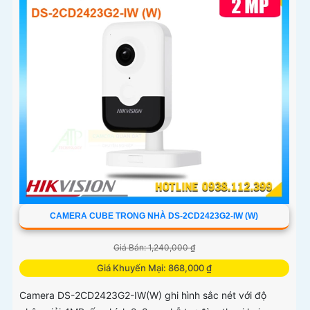
CAMERA CUBE TRONG NHÀ DS-2CD2423G2-IW (W)
Giá Bán: 1,240,000 ₫
Giá Khuyến Mại: 868,000 ₫
Camera DS-2CD2423G2-IW(W) ghi hình sắc nét với độ