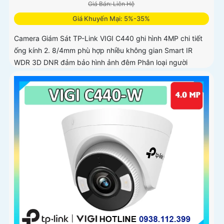
Giá Bán: Liên Hệ
Giá Khuyến Mại: 5%-35%
Camera Giám Sát TP-Link VIGI C440 ghi hình 4MP chi tiết
ống kính 2. 8/4mm phù hợp nhiều không gian Smart IR
WDR 3D DNR đảm bảo hình ảnh đêm Phân loại người
phương tiện phát hiện xâm nhập chính xác Chuẩn nén H