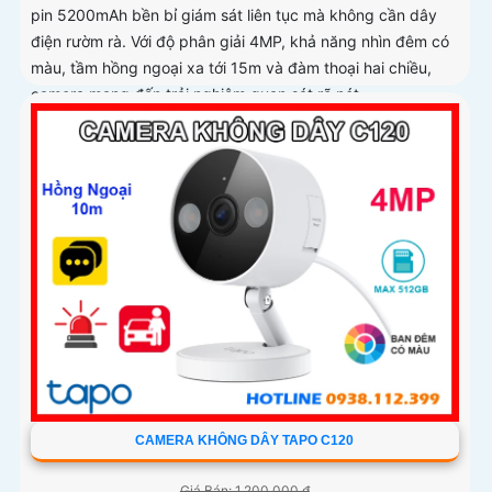
pin 5200mAh bền bỉ giám sát liên tục mà không cần dây
điện rườm rà. Với độ phân giải 4MP, khả năng nhìn đêm có
màu, tầm hồng ngoại xa tới 15m và đàm thoại hai chiều,
camera mang đến trải nghiệm quan sát rõ nét
CAMERA KHÔNG DÂY TAPO C120
Giá Bán: 1,200,000 ₫