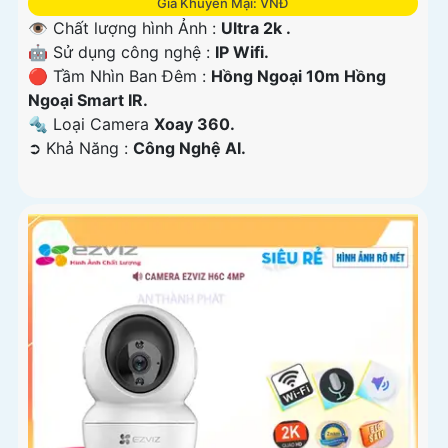
Giá Khuyến Mại: VNĐ
👁 Chất lượng hình Ảnh :
Ultra 2k .
🤖️ Sử dụng công nghệ :
IP Wifi.
🔴 Tầm Nhìn Ban Đêm :
Hồng Ngoại 10m Hồng
Ngoại Smart IR.
🔩 Loại Camera
Xoay 360.
️➲ Khả Năng :
Công Nghệ AI.