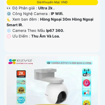
Giá Khuyến Mại: VNĐ
👀 Độ Phân giải :
Ultra 2k .
⚙ Công Nghệ Camera :
IP Wifi.
🌜 Xem ban đêm :
Hồng Ngoại 30m Hồng Ngoại
Smart IR.
❄ Camera Theo Mẫu
Ip67 360.
️💮 Ưu Điểm :
Thu Âm Và Loa.