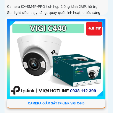
Camera KX-SM4P-PRO tích hợp 2 ống kính 2MP, hỗ trợ
Starlight siêu nhạy sáng, quay quét linh hoạt, chiếu sáng
kép thông minh và LED ánh sáng ấm 30m. Công nghệ AI-
ISP kết hợp cảm biến lớn tối ưu hình ảnh ban đêm
CAMERA GIÁM SÁT TP-LINK VIGI C440