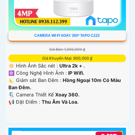
CAMERA WI-FI XOAY 360º TAPO C222
Giá Bán: 1,300,000 ₫
Giá Khuyến Mại: 900,000 ₫
🔅 Hình Ảnh Sắc nét :
Ultra 2k + .
⚛️ Công Nghệ Hình Ảnh :
IP Wifi.
🌜 Giám sát Ban Đêm :
Hồng Ngoại 10m Có Màu
Ban Ðêm.
🗜️ Camera Thiết Kế
Xoay 360.
️📢 Đặt Điểm :
Thu Âm Và Loa.