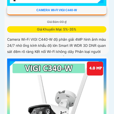
CAMERA WI-FI VIGI C440-W
Giá Bán: 00 ₫
Giá Khuyến Mại: 5%-35%
Camera Wi-Fi VIGI C440-W độ phân giải 4MP hình ảnh màu
24/7 nhờ ống kính khẩu độ lớn Smart IR WDR 3D DNR quan
sát đêm rõ ràng Kết nối Wi-Fi không dây Phân loại người
phương tiện cảnh báo xâm nhập Âm thanh hai chiều Chuẩn
nén H.265+ Lưu trữ microSD 256GB IP66 chống nước