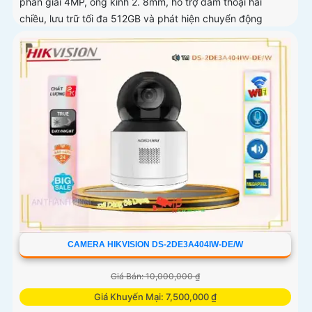
phân giải 4MP, ống kính 2. 8mm, hỗ trợ đàm thoại hai
chiều, lưu trữ tối đa 512GB và phát hiện chuyển động
thông minh phân biệt người, phương tiện
CAMERA HIKVISION DS-2DE3A404IW-DE/W
Giá Bán: 10,000,000 ₫
Giá Khuyến Mại: 7,500,000 ₫