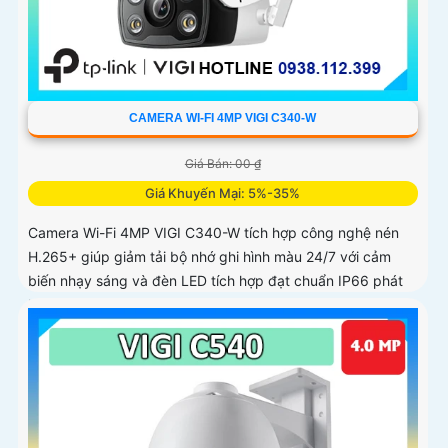
CAMERA WI-FI 4MP VIGI C340-W
Giá Bán: 00 ₫
Giá Khuyến Mại: 5%-35%
Camera Wi-Fi 4MP VIGI C340-W tích hợp công nghệ nén
H.265+ giúp giảm tải bộ nhớ ghi hình màu 24/7 với cảm
biến nhạy sáng và đèn LED tích hợp đạt chuẩn IP66 phát
hiện chuyển động phát hiện con người vượt ranh giới xâm
nhập giả mạo kiểm soát toàn bộ từ xa bằng VIGI App