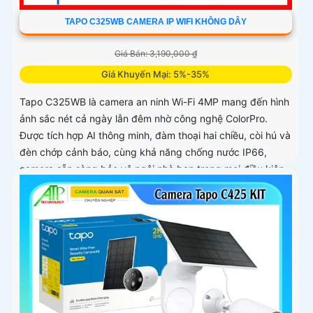
TAPO C325WB CAMERA IP WIFI KHÔNG DÂY
Giá Bán: 3,190,000 ₫
Giá Khuyến Mại: 5%-35%
Tapo C325WB là camera an ninh Wi-Fi 4MP mang đến hình
ảnh sắc nét cả ngày lẫn đêm nhờ công nghệ ColorPro.
Được tích hợp AI thông minh, đàm thoại hai chiều, còi hú và
đèn chớp cảnh báo, cùng khả năng chống nước IP66,
camera sẵn sàng bảo vệ ngôi nhà bạn trong mọi điều kiện
thời tiết