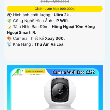
Giá Bán: 1,100,000 ₫
Giá Khuyến Mại: 999.000₫
👁️‍🗨 Hình ảnh chất lượng :
Ultra 2k .
✳️ Công Nghệ Hình Ảnh :
IP Wifi.
🌛 Tầm Nhìn Ban Đêm :
Hồng Ngoại 10m Hồng
Ngoại Smart IR.
🎨 Camera Thiết Kế
Xoay 360.
️📡 Khả Năng :
Thu Âm Và Loa.