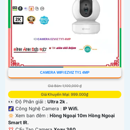
CAMERA WIFI EZVIZ TY1 4MP
Giá Bán: 1,100,000 ₫
Giá Khuyến Mại: 999.000₫
👀 Độ Phân giải :
Ultra 2k .
🌠 Công Nghệ Camera :
IP Wifi.
🔅 Xem ban đêm :
Hồng Ngoại 10m Hồng Ngoại
Smart IR.
💢 Cấu Tạo Camera
Xoay 360.