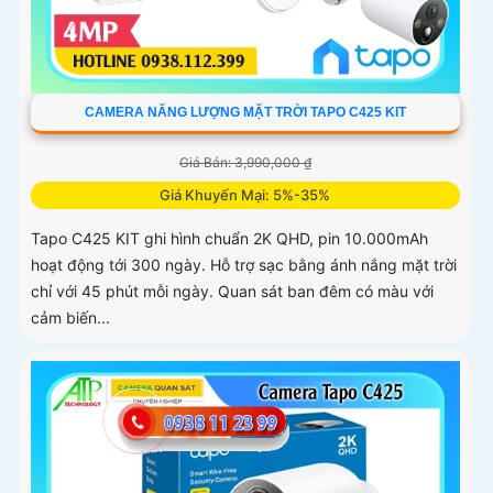
CAMERA NĂNG LƯỢNG MẶT TRỜI TAPO C425 KIT
Giá Bán: 3,990,000 ₫
Giá Khuyến Mại: 5%-35%
Tapo C425 KIT ghi hình chuẩn 2K QHD, pin 10.000mAh
hoạt động tới 300 ngày. Hỗ trợ sạc bằng ánh nắng mặt trời
chỉ với 45 phút mỗi ngày. Quan sát ban đêm có màu với
cảm biến...