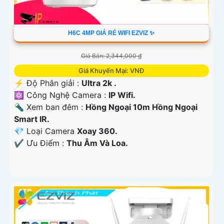
H6C 4MP GIÁ RẺ WIFI EZVIZ ✨
Giá Bán: 2,344,000 ₫
Giá Khuyến Mại: VNĐ
️⚡ Độ Phân giải :
Ultra 2k .
⚛️ Công Nghệ Camera :
IP Wifi.
🔦 Xem ban đêm :
Hồng Ngoại 10m Hồng Ngoại
Smart IR.
💎 Loại Camera
Xoay 360.
️✔️ Ưu Điểm :
Thu Âm Và Loa.