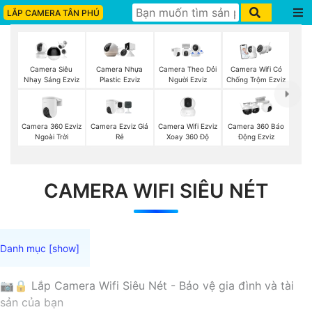
LẮP CAMERA TÂN PHÚ
Camera Siêu
Camera Nhựa
Camera Theo Dỏi
Camera Wifi Có
Nhạy Sáng Ezviz
Plastic Ezviz
Người Ezviz
Chống Trộm Ezviz
Camera 360 Ezviz
Camera Ezviz Giá
Camera Wifi Ezviz
Camera 360 Báo
Ngoài Trời
Rẻ
Xoay 360 Độ
Động Ezviz
CAMERA WIFI SIÊU NÉT
📷🔒 Lắp Camera Wifi Siêu Nét - Bảo vệ gia đình và tài
sản của bạn