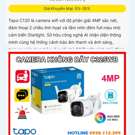
Giá Khuyến Mại: 5%-35%
Tapo C120 là camera wifi với độ phân giải 4MP sắc nét,
đàm thoại 2 chiều linh hoạt và tầm nhìn đêm full màu nhờ
cảm biến Starlight. Sở hữu công nghệ AI nhận diện thông
minh cùng hệ thống cảnh báo âm thanh và ánh sáng,
camera giúp bạn bảo vệ ngôi nhà 24/7 một cách chủ động