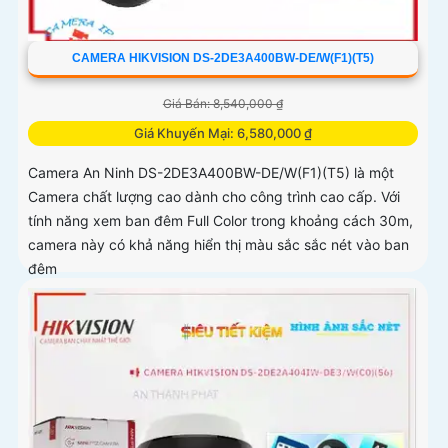
CAMERA HIKVISION DS-2DE3A400BW-DE/W(F1)(T5)
Giá Bán: 8,540,000 ₫
Giá Khuyến Mại: 6,580,000 ₫
Camera An Ninh DS-2DE3A400BW-DE/W(F1)(T5) là một
Camera chất lượng cao dành cho công trình cao cấp. Với
tính năng xem ban đêm Full Color trong khoảng cách 30m,
camera này có khả năng hiển thị màu sắc sắc nét vào ban
đêm