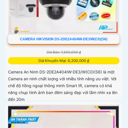
CAMERA HIKVISION DS-2DE2A404IW-DE3/W(C0)(S6)
Giá Bán: 7,300,000 ₫
Giá Khuyến Mại: 6,200,000 ₫
Camera An Ninh DS-2DE2A404IW-DE3/W(C0)(S6) là một
Camera an ninh chất lượng với nhiều tính năng ưu việt. Với
chế độ hồng ngoại thông minh Smart IR, camera có khả
năng chụp hình ảnh ban đêm sáng đẹp với tầm nhìn xa lên
đến 20m