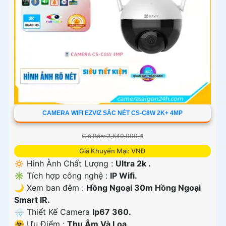
CAMERA WIFI EZVIZ SẮC NÉT CS-C8W 2K+ 4MP
Giá Bán: 3,540,000 ₫
Giá Khuyến Mại: VNĐ
🔅 Hình Ành Chất Lượng :
Ultra 2k .
✳️ Tích hợp công nghệ :
IP Wifi.
🌙 Xem ban đêm :
Hồng Ngoại 30m Hồng Ngoại
Smart IR.
🌧️ Thiết Kế Camera
Ip67 360.
️☣️ Ưu Điểm :
Thu Âm Và Loa.