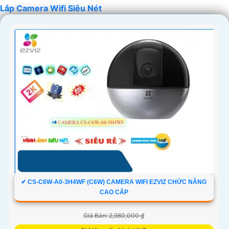
Lắp Camera Wifi Siêu Nét
'
✔ CS-C6W-A0-3H4WF (C6W) CAMERA WIFI EZVIZ CHỨC NĂNG
CAO CẤP
Giá Bán: 2,980,000 ₫