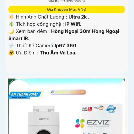
Giá Bán: 3,540,000 ₫
Giá Khuyến Mại: VNĐ
🔅 Hình Ành Chất Lượng :
Ultra 2k .
✳️ Tích hợp công nghệ :
IP Wifi.
🌙 Xem ban đêm :
Hồng Ngoại 30m Hồng Ngoại
Smart IR.
🌧️ Thiết Kế Camera
Ip67 360.
️☣️ Ưu Điểm :
Thu Âm Và Loa.