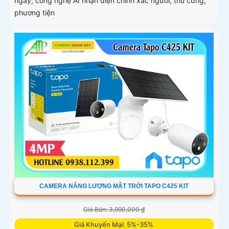
ngày, công nghệ AI nhận diện chính xác người, thú cưng,
phương tiện
CAMERA NĂNG LƯỢNG MẶT TRỜI TAPO C425 KIT
Giá Bán: 3,990,000 ₫
Giá Khuyến Mại: 5%-35%