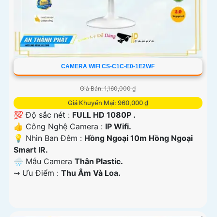
CAMERA WIFI CS-C1C-E0-1E2WF
Giá Bán: 1,160,000 ₫
Giá Khuyến Mại: 960,000 ₫
💯 Độ sắc nét :
FULL HD 1080P .
👍 Công Nghệ Camera :
IP Wifi.
💡 Nhìn Ban Đêm :
Hồng Ngoại 10m Hồng Ngoại
Smart IR.
🌧️ Mẫu Camera
Thân Plastic.
️⇝ Ưu Điểm :
Thu Âm Và Loa.