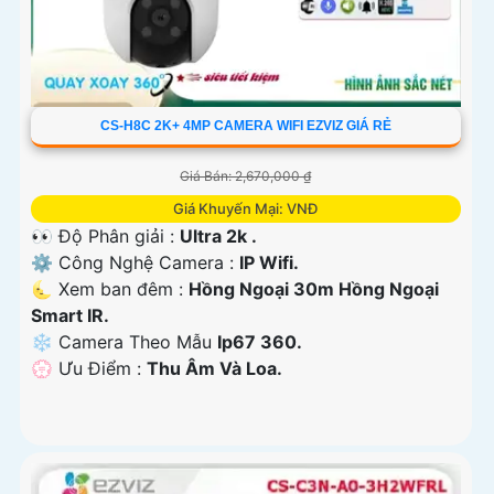
CS-H8C 2K+ 4MP CAMERA WIFI EZVIZ GIÁ RẺ
Giá Bán: 2,670,000 ₫
Giá Khuyến Mại: VNĐ
👀 Độ Phân giải :
Ultra 2k .
⚙ Công Nghệ Camera :
IP Wifi.
🌜 Xem ban đêm :
Hồng Ngoại 30m Hồng Ngoại
Smart IR.
❄ Camera Theo Mẫu
Ip67 360.
️💮 Ưu Điểm :
Thu Âm Và Loa.