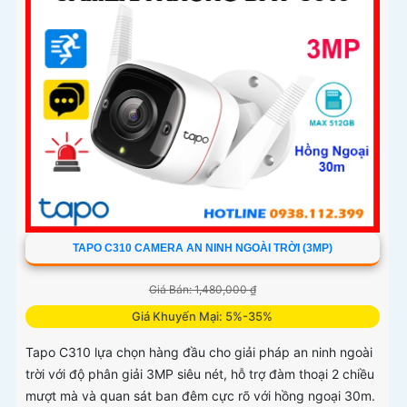
TAPO C310 CAMERA AN NINH NGOÀI TRỜI (3MP)
Giá Bán: 1,480,000 ₫
Giá Khuyến Mại: 5%-35%
Tapo C310 lựa chọn hàng đầu cho giải pháp an ninh ngoài
trời với độ phân giải 3MP siêu nét, hỗ trợ đàm thoại 2 chiều
mượt mà và quan sát ban đêm cực rõ với hồng ngoại 30m.