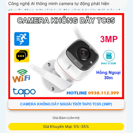
Công nghệ AI thông minh camera tự động phát hiện
chuyển động, bật còi hú và đèn cảnh báo kịp thời, bảo vệ
an toàn tuyệt đối
CAMERA KHÔNG DÂY NGOÀI TRỜI TAPO TC65 (3MP)
Giá Bán: Liên hệ
Giá Khuyến Mại: 5%-35%