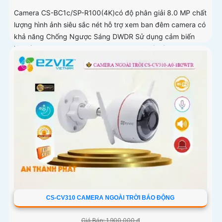
Camera CS-BC1c/SP-R100(4K)có độ phân giải 8.0 MP chất
lượng hình ảnh siêu sắc nét hỗ trợ xem ban đêm camera có
khả năng Chống Ngược Sáng DWDR Sử dụng cảm biến
hình ảnh CMOS camera CS-BC1c/SP-R100(4K) là một loại
camera giá rẻ với khả năng lưu trữ dữ liệu lên đến 512GB
thông qua khe thẻ nhớ
CS-CV310 CAMERA NGOÀI TRỜI BÁO ĐỘNG
Giá Bán: 1,900,000 ₫