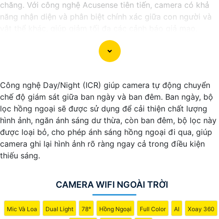
chăng. Với công nghệ Acusense tiên tiến, camera có khả
năng nhận diện và phân biệt chính xác giữa con người và
vật thể khác, giúp giảm tối đa các cảnh báo giả mạo.
Đồng thời, chất lượng hình ảnh sắc nét và độ phân giải cao
giúp bạn quan sát mọi góc độ một cách rõ ràng. Khám phá
ngay và đầu tư vào Camera Acusense để bảo vệ tài sản và
gia đình của bạn ngay hôm nay!
Công nghệ Day/Night (ICR) giúp camera tự động chuyển
chế độ giám sát giữa ban ngày và ban đêm. Ban ngày, bộ
lọc hồng ngoại sẽ được sử dụng để cải thiện chất lượng
hình ảnh, ngăn ánh sáng dư thừa, còn ban đêm, bộ lọc này
được loại bỏ, cho phép ánh sáng hồng ngoại đi qua, giúp
camera ghi lại hình ảnh rõ ràng ngay cả trong điều kiện
thiếu sáng.
CAMERA WIFI NGOÀI TRỜI
Mic Và Loa
Dual Light
78°
Hồng Ngoại
Full Color
AI
Xoay 360
'