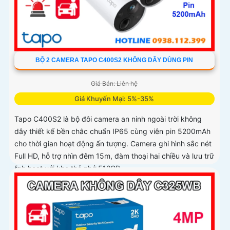
BỘ 2 CAMERA TAPO C400S2 KHÔNG DÂY DÙNG PIN
Giá Bán: Liên hệ
Giá Khuyến Mại: 5%-35%
Tapo C400S2 là bộ đôi camera an ninh ngoài trời không
dây thiết kế bền chắc chuẩn IP65 cùng viên pin 5200mAh
cho thời gian hoạt động ấn tượng. Camera ghi hình sắc nét
Full HD, hỗ trợ nhìn đêm 15m, đàm thoại hai chiều và lưu trữ
linh hoạt với khe thẻ nhớ 512GB