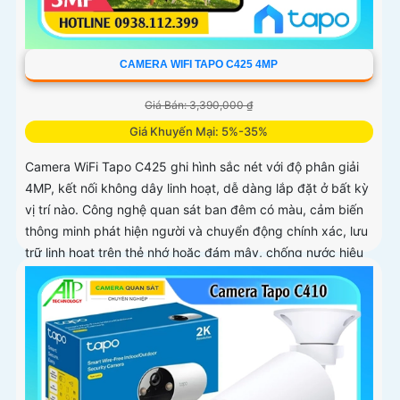
CAMERA WIFI TAPO C425 4MP
Giá Bán: 3,390,000 ₫
Giá Khuyến Mại: 5%-35%
Camera WiFi Tapo C425 ghi hình sắc nét với độ phân giải
4MP, kết nối không dây linh hoạt, dễ dàng lắp đặt ở bất kỳ
vị trí nào. Công nghệ quan sát ban đêm có màu, cảm biến
thông minh phát hiện người và chuyển động chính xác, lưu
trữ linh hoạt trên thẻ nhớ hoặc đám mây, chống nước hiệu
quả