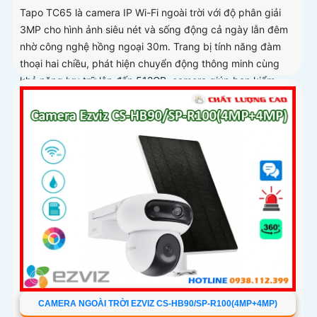
Tapo TC65 là camera IP Wi-Fi ngoài trời với độ phân giải
3MP cho hình ảnh siêu nét và sống động cả ngày lẫn đêm
nhờ công nghệ hồng ngoại 30m. Trang bị tính năng đàm
thoại hai chiều, phát hiện chuyển động thông minh cùng
khả năng lưu trữ lên đến 512GB, camera giúp bạn kiểm
soát an ninh dễ dàng mọi lúc mọi nơi với thiết kế chuẩn
IP66 chống nước và bụi hoạt động bền bỉ
CAMERA NGOÀI TRỜI EZVIZ CS-HB90/SP-R100(4MP+4MP)