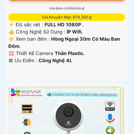
Giá Bán: 1,399,000 ₫
Giá Khuyến Mại: 979,300 ₫
️⚡ Độ sắc nét :
FULL HD 1080P .
👍 Công Nghệ Sử Dụng :
IP Wifi.
🔅 Xem ban đêm :
Hồng Ngoại 30m Có Màu Ban
Ðêm.
💢 Thiết Kế Camera
Thân Plastic.
️⌘ Ưu Điểm :
Công Nghệ AI.