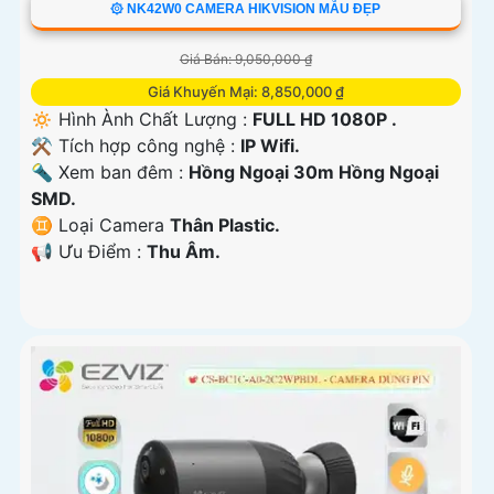
۞ NK42W0 CAMERA HIKVISION MẪU ĐẸP
Giá Bán: 9,050,000 ₫
Giá Khuyến Mại: 8,850,000 ₫
🔅 Hình Ành Chất Lượng :
FULL HD 1080P .
⚒ Tích hợp công nghệ :
IP Wifi.
🔦 Xem ban đêm :
Hồng Ngoại 30m Hồng Ngoại
SMD.
♊ Loại Camera
Thân Plastic.
️📢 Ưu Điểm :
Thu Âm.