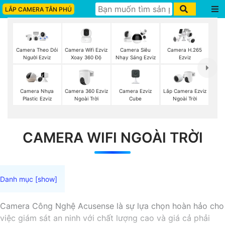
LẮP CAMERA TÂN PHÚ
Camera Wifi Ezviz
Camera Theo Dỏi
Camera Siêu
Camera H.265
Xoay 360 Độ
Người Ezviz
Nhạy Sáng Ezviz
Ezviz
Camera 360 Ezviz
Camera Ezviz
Lắp Camera Ezviz
Camera Nhựa
Ngoài Trời
Cube
Ngoài Trời
Plastic Ezviz
CAMERA WIFI NGOÀI TRỜI
Camera Công Nghệ Acusense là sự lựa chọn hoàn hảo cho
việc giám sát an ninh với chất lượng cao và giá cả phải