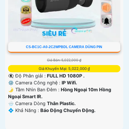
CS-BC1C-A0-2C2WPBDL CAMERA DÙNG PIN
Giá Bán: 5,022,000 ₫
Giá Khuyến Mại: 5,022,000 ₫
👁️‍🗨 Độ Phân giải :
FULL HD 1080P .
⚙ Camera Công nghệ :
IP Wifi.
🌛 Tầm Nhìn Ban Đêm :
Hồng Ngoại 10m Hồng
Ngoại Smart IR.
🌧️ Camera Dòng
Thân Plastic.
️💠 Khả Năng :
Báo Động Chuyển Động.