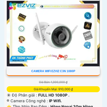
CAMERA WIFI EZVIZ C3N 1080P
Giá Bán: 1,300,000 ₫
Giá Khuyến Mại: 910,000 ₫
☀️ Độ Phân giải :
FULL HD 1080P .
®️ Camera Công nghệ :
IP Wifi.
⭐ Tầm Nhìn Ban Đêm :
Hồng Ngoại 30m Hồng