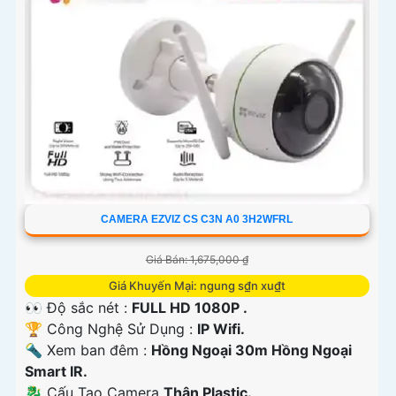
CAMERA EZVIZ CS C3N A0 3H2WFRL
Giá Bán: 1,675,000 ₫
Giá Khuyến Mại: ngung s₫n xu₫t
👀 Độ sắc nét :
FULL HD 1080P .
🏆 Công Nghệ Sử Dụng :
IP Wifi.
🔦 Xem ban đêm :
Hồng Ngoại 30m Hồng Ngoại
Smart IR.
🐉️ Cấu Tạo Camera
Thân Plastic.