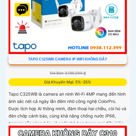
TAPO C325WB CAMERA IP WIFI KHÔNG DÂY
Giá Bán: 3,190,000 ₫
Giá Khuyến Mại: 5%-35%
Tapo C325WB là camera an ninh Wi-Fi 4MP mang đến hình
ảnh sắc nét cả ngày lẫn đêm nhờ công nghệ ColorPro.
Được tích hợp AI thông minh, đàm thoại hai chiều, còi hú và
đèn chớp cảnh báo, cùng khả năng chống nước IP66,
camera sẵn sàng bảo vệ ngôi nhà bạn trong mọi điều kiện
thời tiết