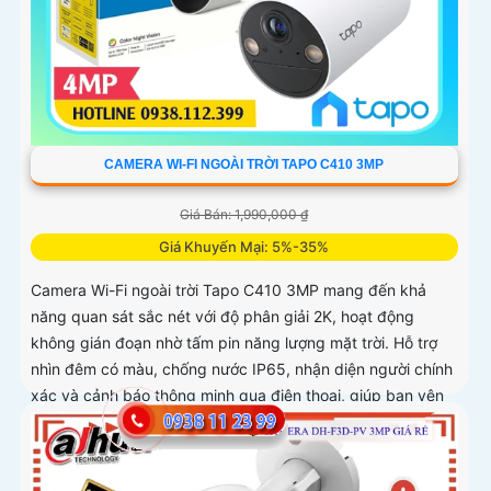
CAMERA WI-FI NGOÀI TRỜI TAPO C410 3MP
Giá Bán: 1,990,000 ₫
Giá Khuyến Mại: 5%-35%
Camera Wi-Fi ngoài trời Tapo C410 3MP mang đến khả
năng quan sát sắc nét với độ phân giải 2K, hoạt động
không gián đoạn nhờ tấm pin năng lượng mặt trời. Hỗ trợ
nhìn đêm có màu, chống nước IP65, nhận diện người chính
xác và cảnh báo thông minh qua điện thoại, giúp bạn yên
tâm giám sát mọi lúc