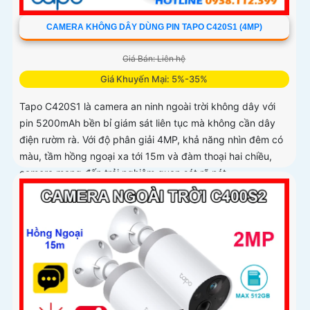
CAMERA KHÔNG DÂY DÙNG PIN TAPO C420S1 (4MP)
Giá Bán: Liên hệ
Giá Khuyến Mại: 5%-35%
Tapo C420S1 là camera an ninh ngoài trời không dây với
pin 5200mAh bền bỉ giám sát liên tục mà không cần dây
điện rườm rà. Với độ phân giải 4MP, khả năng nhìn đêm có
màu, tầm hồng ngoại xa tới 15m và đàm thoại hai chiều,
camera mang đến trải nghiệm quan sát rõ nét