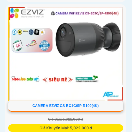
CAMERA EZVIZ CS-BC1C/SP-R100(4K)
Giá Bán: 5,022,000 ₫
Giá Khuyến Mại: 5,022,000 ₫