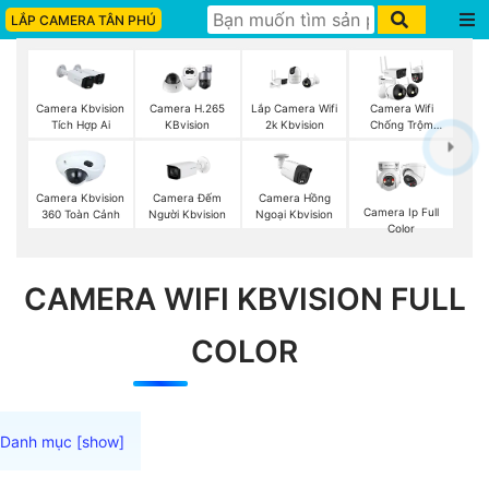
LẮP CAMERA TÂN PHÚ
Camera Kbvision
Camera H.265
Lắp Camera Wifi
Camera Wifi
Tích Hợp Ai
KBvision
2k Kbvision
Chống Trộm
Kbvision
Camera Đếm
Camera Kbvision
Camera Hồng
Camera Ip Full
Người Kbvision
360 Toàn Cảnh
Ngoại Kbvision
Color
CAMERA WIFI KBVISION FULL
COLOR