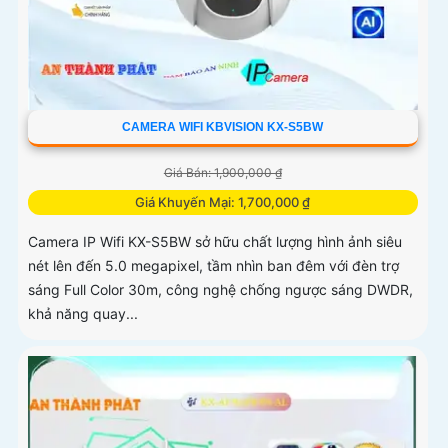
CAMERA WIFI KBVISION KX-S5BW
Giá Bán: 1,900,000 ₫
Giá Khuyến Mại: 1,700,000 ₫
Camera IP Wifi KX-S5BW sở hữu chất lượng hình ảnh siêu
nét lên đến 5.0 megapixel, tầm nhìn ban đêm với đèn trợ
sáng Full Color 30m, công nghệ chống ngược sáng DWDR,
khả năng quay...