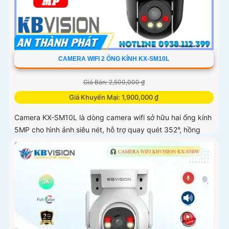
CAMERA WIFI 2 ỐNG KÍNH KX-SM10L
Giá Bán: 2,500,000 ₫
Giá Khuyến Mại: 1,900,000 ₫
Camera KX-SM10L là dòng camera wifi sở hữu hai ống kính
5MP cho hình ảnh siêu nét, hỗ trợ quay quét 352°, hồng
ngoại 50m và đèn LED ánh sáng ấm lên đến 40m