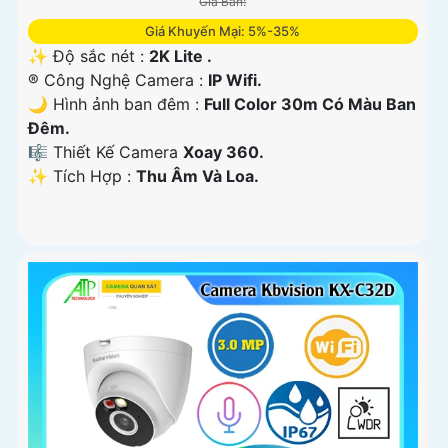
Giá Bán:
Giá Khuyến Mại: 5%-35%
✨ Độ sắc nét :
2K Lite .
®️ Công Nghệ Camera :
IP Wifi.
🌙 Hình ảnh ban đêm :
Full Color 30m Có Màu Ban
Ðêm.
🎼️ Thiết Kế Camera
Xoay 360.
️✨ Tích Hợp :
Thu Âm Và Loa.