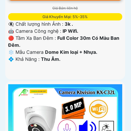
Giá Bán: liên hệ
Giá Khuyến Mại: 5%-35%
👁️‍🗨 Chất lượng hình Ảnh :
3k .
🤖️ Camera Công nghệ :
IP Wifi.
🔴 Tầm Xa Ban Đêm :
Full Color 30m Có Màu Ban
Ðêm.
❄ Mẫu Camera
Dome Kim loại + Nhựa.
️💠 Khả Năng :
Thu Âm.