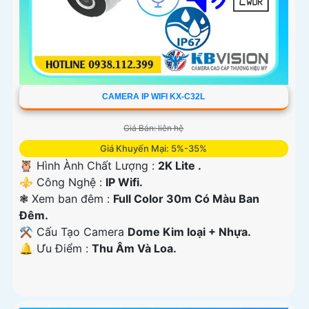
CAMERA IP WIFI KX-C32L
Giá Bán: liên hệ
Giá Khuyến Mại: 5%-35%
🦉 Hình Ành Chất Lượng :
2K Lite .
⚜️ Công Nghệ :
IP Wifi.
❃ Xem ban đêm :
Full Color 30m Có Màu Ban
Ðêm.
⚒ Cấu Tạo Camera
Dome Kim loại + Nhựa.
️🔔 Ưu Điểm :
Thu Âm Và Loa.