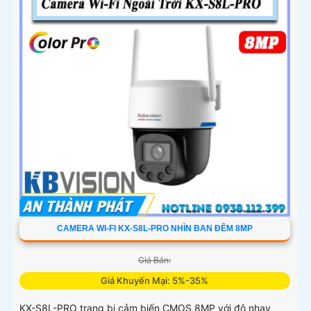
CAMERA WI-FI KX-S8L-PRO NHÌN BAN ĐÊM 8MP
Giá Bán:
Giá Khuyến Mại: 5%-35%
KX-S8L-PRO trang bị cảm biến CMOS 8MP với độ nhạy