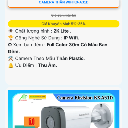
CAMERA THÂN WIFI KX-A31D
Giá Bán: liên hệ
Giá Khuyến Mại: 5%-35%
👁 Chất lượng hình :
2K Lite .
🏆 Công Nghệ Sử Dụng :
IP Wifi.
✪ Xem ban đêm :
Full Color 30m Có Màu Ban
Ðêm.
⚒ Camera Theo Mẫu
Thân Plastic.
️🔔 Ưu Điểm :
Thu Âm.