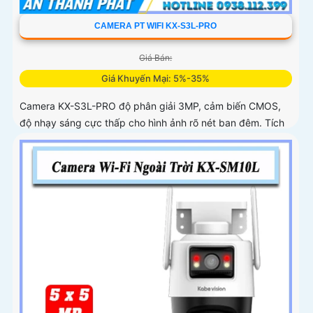
CAMERA PT WIFI KX-S3L-PRO
Giá Bán:
Giá Khuyến Mại: 5%-35%
Camera KX-S3L-PRO độ phân giải 3MP, cảm biến CMOS,
độ nhạy sáng cực thấp cho hình ảnh rõ nét ban đêm. Tích
hợp WiFi 6, hỗ trợ Auto Tracking, phát hiện người và
phương tiện, đàm thoại 2 chiều, báo động còi hú, đèn chớp