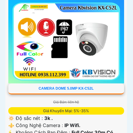
CAMERA DOME 5.0MP KX-C52L
Giá Bán: liên hệ
Giá Khuyến Mại: 5%-35%
🔅 Độ sắc nét :
3k .
⚜️ Công Nghệ Camera :
IP Wifi.
🌜 Khoảng Cách Ban Đêm :
Full Color 30m Có