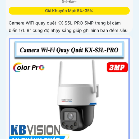
Giá Bán:
Giá Khuyến Mại: 5%-35%
Camera WiFi quay quét KX-S5L-PRO 5MP trang bị cảm
biến 1/1. 8" cùng độ nhạy sáng giúp ghi hình ban đêm siêu
rõ. Tích hợp Auto Tracking, phát hiện người, phương tiện,
quay quét tự...