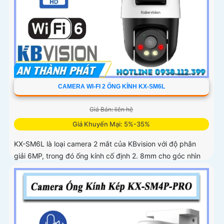
CAMERA WI-FI 2 ỐNG KÍNH KX-SM6L
Giá Bán: liên hệ
Giá Khuyến Mại: 5%-35%
KX-SM6L là loại camera 2 mắt của KBvision với độ phân
giải 6MP, trong đó ống kính cố định 2. 8mm cho góc nhìn
95° và ống kính quay quét 6mm điều khiển từ xa góc
ngang 352°