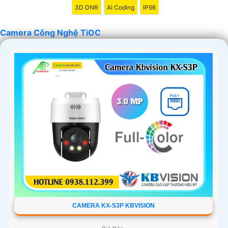
3D DNR
AI Coding
IP66
Camera Công Nghệ TiOC
'
CAMERA KX-S3P KBVISION