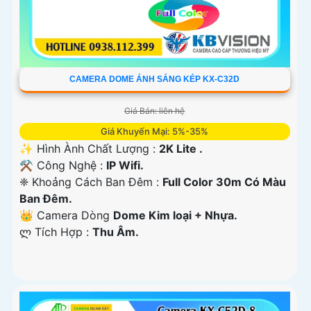
CAMERA DOME ÁNH SÁNG KÉP KX-C32D
Giá Bán: liên hệ
Giá Khuyến Mại: 5%-35%
✨ Hình Ành Chất Lượng :
2K Lite .
⚒ Công Nghệ :
IP Wifi.
❈ Khoảng Cách Ban Đêm :
Full Color 30m Có Màu
Ban Ðêm.
👑 Camera Dòng
Dome Kim loại + Nhựa.
️ლ Tích Hợp :
Thu Âm.