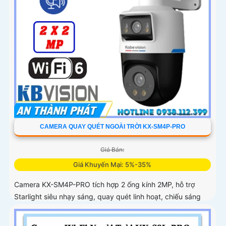
CAMERA QUAY QUÉT NGOÀI TRỜI KX-SM4P-PRO
Giá Bán:
Giá Khuyến Mại: 5%-35%
Camera KX-SM4P-PRO tích hợp 2 ống kính 2MP, hỗ trợ
Starlight siêu nhạy sáng, quay quét linh hoạt, chiếu sáng
kép thông minh và LED ánh sáng ấm 30m. Công nghệ AI-
ISP kết hợp cảm biến lớn tối ưu hình ảnh ban đêm