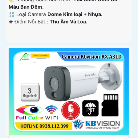
Màu Ban Ðêm.
⛓ Loại Camera
Dome Kim loại + Nhựa.
️♚ Điểm Nỗi Bật :
Thu Âm Và Loa.