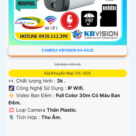
CAMERA KBVISION KX-A51D
Giá Bán: liên hệ
Giá Khuyến Mại: 5%-35%
👀 Chất lượng hình :
3k .
🌠 Công Nghệ Sử Dụng :
IP Wifi.
🔅 Video Ban Đêm :
Full Color 30m Có Màu Ban
Ðêm.
💢 Loại Camera
Thân Plastic.
️🎙 Tích Hợp :
Thu Âm.