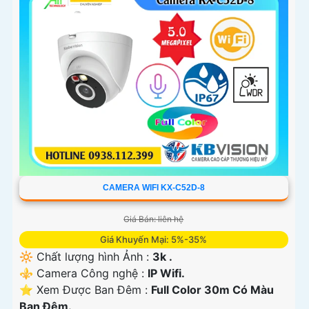
CAMERA WIFI KX-C52D-8
Giá Bán: liên hệ
Giá Khuyến Mại: 5%-35%
🔆 Chất lượng hình Ảnh :
3k .
⚜️ Camera Công nghệ :
IP Wifi.
⭐ Xem Được Ban Đêm :
Full Color 30m Có Màu
Ban Ðêm.