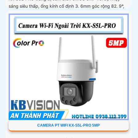
sáng siêu thấp, ống kính cố định 3. 6mm góc rộng 82. 9°,
hỗ trợ quay quét tự động, Auto Tracking theo dõi đối tượng
CAMERA PT WIFI KX-S5L-PRO 5MP