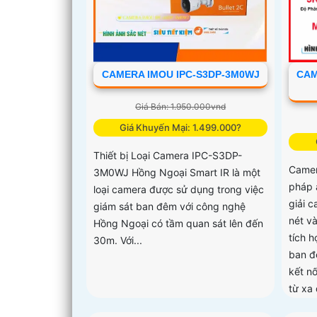
CAMERA IMOU IPC-S3DP-3M0WJ
CAM
Giá Bán: 1.950.000vnd
Giá Khuyến Mại: 1.499.000?
Thiết bị Loại Camera IPC-S3DP-
Camer
3M0WJ Hồng Ngoại Smart IR là một
pháp 
loại camera được sử dụng trong việc
giải 
giám sát ban đêm với công nghệ
nét và
Hồng Ngoại có tầm quan sát lên đến
tích 
30m. Với...
ban đ
kết nố
từ xa 