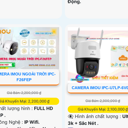
Động.
ERA IMOU NGOÀI TRỜI IPC-
F26FEP
CAMERA IMOU IPC-U7LP-6V
Giá Bán: 2,200,000 ₫
Giá Bán: 2,300,000 ₫
Giá Khuyến Mại: 2,200,000 ₫
hất lượng hình :
FULL HD
Giá Khuyến Mại: 2,100,000 ₫
P .
👁️‍🗨 Hình ảnh chất lượng :
Ul
ng Nghệ :
IP Wifi.
3k + Sắc Nét .