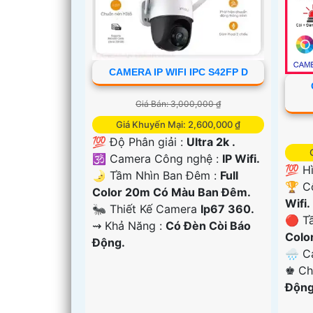
CAMERA IP WIFI IPC S42FP D
Giá Bán: 3,000,000 ₫
Giá Khuyến Mại: 2,600,000 ₫
💯 Độ Phân giải :
Ultra 2k .
🕉️ Camera Công nghệ :
IP Wifi.
💯 H
🌛 Tầm Nhìn Ban Đêm :
Full
🏆 C
Color 20m Có Màu Ban Đêm.
Wifi.
🐜 Thiết Kế Camera
Ip67 360.
🔴 T
️⇝ Khả Năng :
Có Đèn Còi Báo
Colo
Động.
🌧️ 
️♚ C
Động