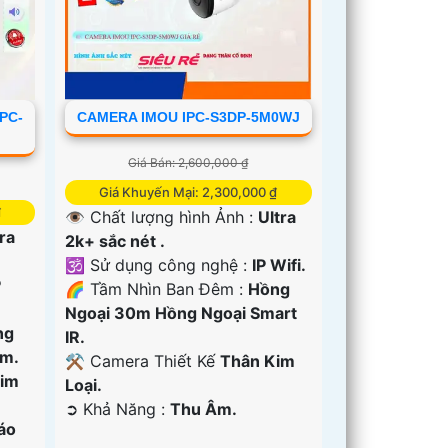
PC-
CAMERA IMOU IPC-S3DP-5M0WJ
Giá Bán: 2,600,000 ₫
Giá Khuyến Mại: 2,300,000 ₫
₫
👁 Chất lượng hình Ảnh :
Ultra
ra
2k+ sắc nét .
🕉️ Sử dụng công nghệ :
IP Wifi.
P
🌈 Tầm Nhìn Ban Đêm :
Hồng
Ngoại 30m Hồng Ngoại Smart
ng
IR.
êm.
⚒ Camera Thiết Kế
Thân Kim
Kim
Loại.
️➲ Khả Năng :
Thu Âm.
áo