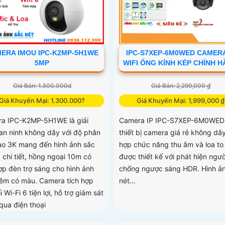
ERA IMOU IPC-K2MP-5H1WE
IPC-S7XEP-6M0WED CAMERA
5MP
WIFI ỐNG KÍNH KÉP CHÍNH 
Giá Bán: 1.300.000d
Giá Bán: 2,299,000 ₫
Giá Khuyến Mại: 1.300.000?
Giá Khuyến Mại: 1,999,000 ₫
a IPC-K2MP-5H1WE là giải
Camera IP IPC-S7XEP-6M0WED 
an ninh không dây với độ phân
thiết bị camera giá rẻ không dây
cao 3K mang đến hình ảnh sắc
hợp chức năng thu âm và loa to 
 chi tiết, hồng ngoại 10m có
được thiết kế với phát hiện ngườ
hợp đèn trợ sáng cho hình ảnh
chống ngược sáng HDR. Hình ản
êm có màu. Camera tích hợp
nét...
i Wi-Fi 6 tiện lợi, hỗ trợ giám sát
qua điện thoại