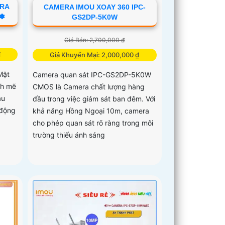
ERA
CAMERA IMOU XOAY 360 IPC-
 ✽
GS2DP-5K0W
Giá Bán: 2,700,000 ₫
₫
Giá Khuyến Mại: 2,000,000 ₫
Mặt
Camera quan sát IPC-GS2DP-5K0W
nh mẽ
CMOS là Camera chất lượng hàng
àu
đầu trong việc giám sát ban đêm. Với
động
khả năng Hồng Ngoại 10m, camera
cho phép quan sát rõ ràng trong môi
trường thiếu ánh sáng