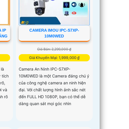
 IP
CAMERA IMOU IPC-S7XP-
HÃNG
10M0WED
Giá Bán: 2,299,000 ₫
Giá Khuyến Mại: 1,999,000 ₫
là
Camera An Ninh IPC-S7XP-
 tích
10M0WED là một Camera đáng chú ý
rõ,
của công nghệ camera an ninh hiện
i và
đại. Với chất lượng hình ảnh sắc nét
h rõ
đến FULL HD 1080P, bạn có thể dễ
dàng quan sát mọi góc nhìn