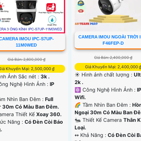
CAMERA IMOU NGOÀI TRỜI I
CAMERA IMOU IPC-S7UP-
F46FEP-D
11M0WED
Giá Bán: 2,400,000 ₫
Giá Bán: 2,600,000 ₫
Giá Khuyến Mại: 2,400,000 
Giá Khuyến Mại: 2,500,000 ₫
☀️ Hình ảnh chất lượng :
Ult
ình Ảnh Sắc nét :
3k .
2k .
ông Nghệ Hình Ảnh :
IP
⚛️ Công Nghệ Hình Ảnh :
I
Wifi.
ầm Nhìn Ban Đêm :
Full
🌈 Tầm Nhìn Ban Đêm :
Hồ
r 30m Có Màu Ban Ðêm.
Ngoại 30m Có Màu Ban Đ
Camera Thiết Kế
Xoay 360.
🐜 Thiết Kế Camera
Thân 
hức Năng :
Có Ðèn Còi Báo
Loại.
.
️↭ Khả Năng :
Có Đèn Còi B