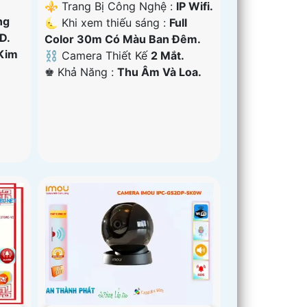
⚜️ Trang Bị Công Nghệ :
IP Wifi.
ng
🌜 Khi xem thiếu sáng :
Full
D.
Color 30m Có Màu Ban Ðêm.
Kim
⛓ Camera Thiết Kế
2 Mắt.
️♚ Khả Năng :
Thu Âm Và Loa.