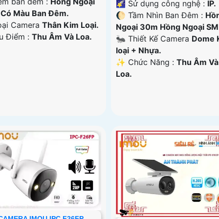
em ban đêm :
Hồng Ngoại
🌠 Sử dụng công nghệ :
IP.
Có Màu Ban Đêm.
🌔 Tầm Nhìn Ban Đêm :
Hồ
ại Camera
Thân Kim Loại.
Ngoại 30m Hồng Ngoại SM
Ưu Điểm :
Thu Âm Và Loa.
🐜 Thiết Kế Camera
Dome 
loại + Nhựa.
️✨ Chức Năng :
Thu Âm Và
Loa.
CAMERA IMOU IPC F26FP