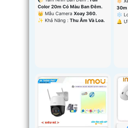
🔅 X
Color 20m Có Màu Ban Đêm.
30m 
👑 Mẫu Camera
Xoay 360.
❄ Lo
️✨ Khả Năng :
Thu Âm Và Loa.
️🔔 