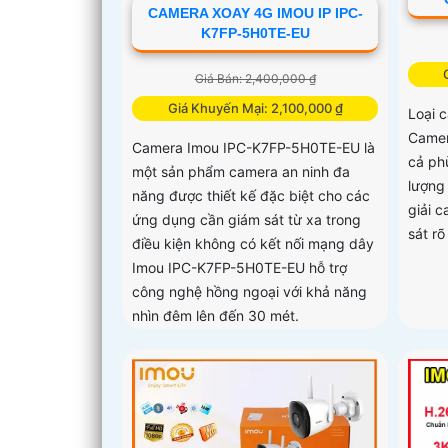
CAMERA XOAY 4G IMOU IP IPC-
K7FP-5H0TE-EU
Giá Bán: 2,400,000 ₫
Giá Khuyến Mại: 2,100,000 ₫
Loại 
Camer
Camera Imou IPC-K7FP-5H0TE-EU là
cả ph
một sản phẩm camera an ninh đa
lượng
năng được thiết kế đặc biệt cho các
giải 
ứng dụng cần giám sát từ xa trong
sát rõ
điều kiện không có kết nối mạng dây
Imou IPC-K7FP-5H0TE-EU hỗ trợ
công nghệ hồng ngoại với khả năng
nhìn đêm lên đến 30 mét.