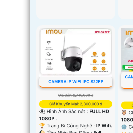
CAM
CAMERA IP WIFI IPC S22FP
Giá Bán: 2,746,000 ₫
Giá Khuyến Mại: 2,300,000 ₫
👁️‍🗨 Hình Ảnh Sắc nét :
FULL HD
🦉 C
1080P .
1080
🏆 Trang Bị Công Nghệ :
IP Wifi.
⚙ Cô
🌔 Tầm Nhìn Ban Đêm :
Full