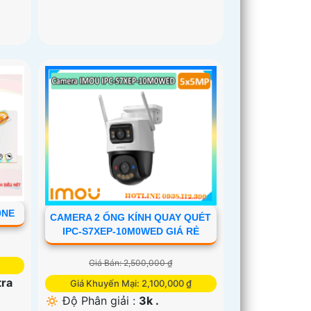
0NE
CAMERA 2 ỐNG KÍNH QUAY QUÉT
IPC-S7XEP-10M0WED GIÁ RẺ
Giá Bán: 2,500,000 ₫
tra
Giá Khuyến Mại: 2,100,000 ₫
🔅 Độ Phân giải :
3k .