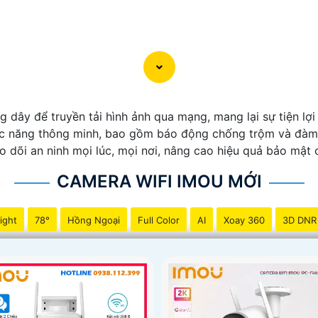
ây để truyền tải hình ảnh qua mạng, mang lại sự tiện lợi v
chức năng thông minh, bao gồm báo động chống trộm và đàm
o dõi an ninh mọi lúc, mọi nơi, nâng cao hiệu quả bảo mật 
CAMERA WIFI IMOU MỚI
ight
78°
Hồng Ngoại
Full Color
AI
Xoay 360
3D DNR