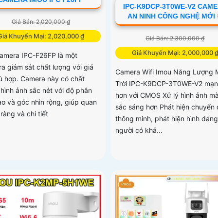
IPC-K9DCP-3T0WE-V2 CAM
AN NINH CÔNG NGHỆ MỚI
Giá Bán: 2,020,000 ₫
Giá Khuyến Mại: 2,020,000 ₫
Giá Bán: 2,300,000 ₫
Giá Khuyến Mại: 2,000,000 
camera IPC-F26FP là một
a giám sát chất lượng với giá
Camera Wifi Imou Năng Lượng 
ù hợp. Camera này có chất
Trời IPC-K9DCP-3T0WE-V2 mạ
 hình ảnh sắc nét với độ phân
hơn với CMOS Xử lý hình ảnh m
cao và góc nhìn rộng, giúp quan
sắc sáng hơn Phát hiện chuyển 
 ràng và chi tiết
thông minh, phát hiện hình dáng
người có khả...