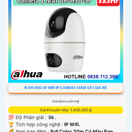
✲ DH-H5D-5F WIFI IP CAMERA GIÁM SÁT GIÁ RẺ
Giá Bán: Liên h₫
Giá Khuyến Mại: 1,499,000 ₫
💯 Độ Phân giải :
3k .
🏆 Tích hợp công nghệ :
IP Wifi.
🌈 Xem ban đêm :
Full Color 30m Có Màu Ban