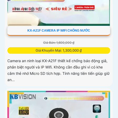
KX-A21F CAMERA IP WIFI CHỐNG NƯỚC
Giá Bán: 1,600,000 ₫
Giá Khuyến Mại: 1,300,000 ₫
Camera an ninh loại KX-A21F thiết kế chống báo động giả,
phân biệt người và IP Wifi. Không cần đầu ghi vì có khe
cắm thẻ nhớ Micro SD tích hợp. Tính năng tiên tiến giúp giữ
an...