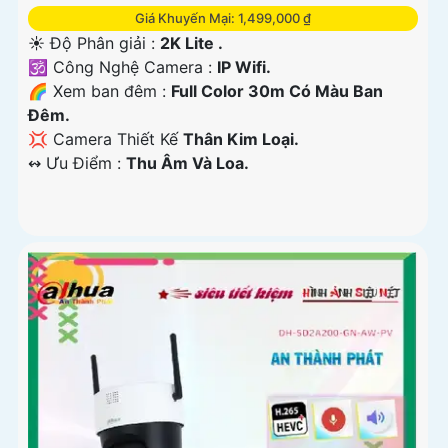
Giá Khuyến Mại: 1,499,000 ₫
☀️ Độ Phân giải :
2K Lite .
🕉️ Công Nghệ Camera :
IP Wifi.
🌈 Xem ban đêm :
Full Color 30m Có Màu Ban
Đêm.
💢 Camera Thiết Kế
Thân Kim Loại.
️↭ Ưu Điểm :
Thu Âm Và Loa.