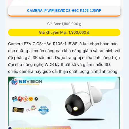
CAMERA IP WIFI EZVIZ CS-H6C-R105-1J5WF
Giá Bán: 1,800,000 ₫
Giá Khuyến Mại: 1,300,000 ₫
Camera EZVIZ CS-H6c-R105-1J5WF là lựa chọn hoàn hảo
cho những ai muốn nâng cao khả năng giám sát an ninh với
độ phân giải 3K sắc nét. Được trang bị nhiều tính năng hiện
đại như công nghệ WDR kỹ thuật số và giảm nhiễu 3D,
chiếc camera này giúp cải thiện chất lượng hình ảnh trong
mọi điều kiện ánh sáng