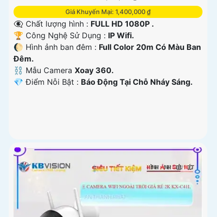
Giá Khuyến Mại: 1,400,000 ₫
👁️‍🗨 Chất lượng hình :
FULL HD 1080P .
🏆 Công Nghệ Sử Dụng :
IP Wifi.
🌔 Hình ảnh ban đêm :
Full Color 20m Có Màu Ban
Ðêm.
⛓ Mẫu Camera
Xoay 360.
️💎 Điểm Nỗi Bật :
Báo Động Tại Chỗ Nháy Sáng.