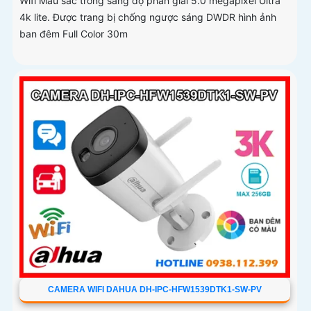
Wifi Màu sắc trong sáng độ phân giải 5.0 megapixel Ultra
4k lite. Được trang bị chống ngược sáng DWDR hình ảnh
ban đêm Full Color 30m
CAMERA WIFI DAHUA DH-IPC-HFW1539DTK1-SW-PV