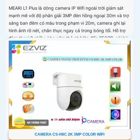
MEARI L1 Plus là dòng camera IP Wifi ngoài trời giám sát
mạnh mẽ với độ phân giải 3MP đèn hồng ngoại 30m và trợ
sáng ban đêm có màu trong phạm vi 20m, camera ghi lại
hình ảnh rõ nét, chân thực ngay cả trong bóng tối. Hỗ trợ
đàm thoại 2 chiều, khe cắm thẻ nhớ lên đến 256GB, còi hú
cảnh báo và chuẩn chống nước IP66, MEARI L1 Plus mang
đến sự an tâm tuyệt đối cho không gian sống của bạn
CAMERA CS-H8C 2K 3MP COLOR WIFI