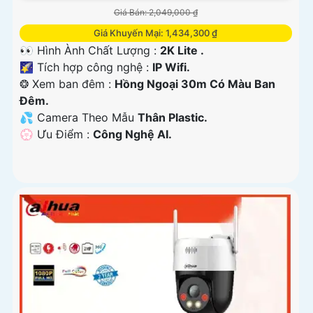
Giá Bán: 2,049,000 ₫
Giá Khuyến Mại: 1,434,300 ₫
👀 Hình Ành Chất Lượng :
2K Lite .
🌠 Tích hợp công nghệ :
IP Wifi.
❂ Xem ban đêm :
Hồng Ngoại 30m Có Màu Ban
Ðêm.
💦 Camera Theo Mẫu
Thân Plastic.
️💮 Ưu Điểm :
Công Nghệ AI.