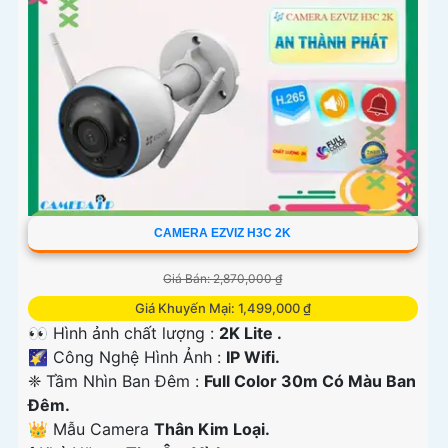
'
CAMERA EZVIZ H3C 2K
Giá Bán: 2,870,000 ₫
Giá Khuyến Mại: 1,499,000 ₫
👀 Hình ảnh chất lượng :
2K Lite .
🌠 Công Nghệ Hình Ảnh :
IP Wifi.
❈ Tầm Nhìn Ban Đêm :
Full Color 30m Có Màu Ban
Đêm.
👑 Mẫu Camera
Thân Kim Loại.