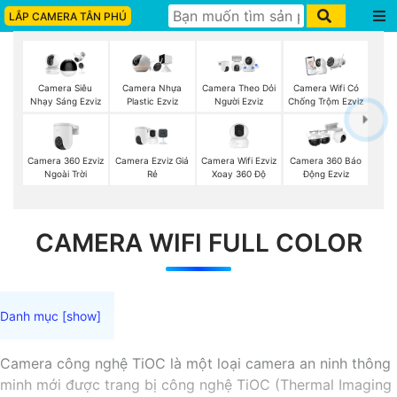
LẮP CAMERA TÂN PHÚ
Camera Siêu
Camera Nhựa
Camera Theo Dỏi
Camera Wifi Có
Nhạy Sáng Ezviz
Plastic Ezviz
Người Ezviz
Chống Trộm Ezviz
Camera 360 Ezviz
Camera Ezviz Giá
Camera Wifi Ezviz
Camera 360 Báo
Ngoài Trời
Rẻ
Xoay 360 Độ
Động Ezviz
CAMERA WIFI FULL COLOR
Camera công nghệ TiOC là một loại camera an ninh thông
minh mới được trang bị công nghệ TiOC (Thermal Imaging