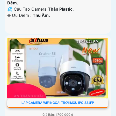
Ðêm.
💦 Cấu Tạo Camera
Thân Plastic.
️✤ Ưu Điểm :
Thu Âm.
LAP CAMERA WIFI NGOAI TRỜI IMOU IPC-S21FP
Giá Bán: 1,700,000 ₫