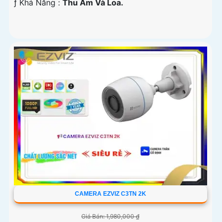
️ƒ Khả Năng :
Thu Âm Và Loa.
CAMERA EZVIZ C3TN 2K
Giá Bán: 1,980,000 ₫