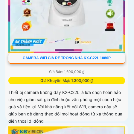
CAMERA WIFI GIÁ RẺ TRONG NHÀ KX-C22L 1080P
Giá Bán: 1,600,000 ₫
Giá Khuyến Mại: 1,300,000 ₫
Thiết bị camera không dây KX-C22L là lựa chọn hoàn hảo
cho việc giám sát gia đình hoặc văn phòng một cách hiệu
quả và tiện lợi. Với khả năng kết nối Wifi, camera này sẽ
giúp bạn dễ dàng theo dõi mọi hoạt động từ xa thông qua
điện thoại di động