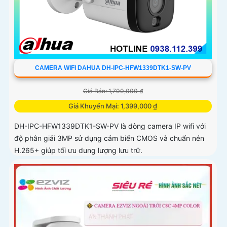
CAMERA WIFI DAHUA DH-IPC-HFW1339DTK1-SW-PV
Giá Bán: 1,700,000 ₫
Giá Khuyến Mại: 1,399,000 ₫
DH-IPC-HFW1339DTK1-SW-PV là dòng camera IP wifi với
độ phân giải 3MP sử dụng cảm biến CMOS và chuẩn nén
H.265+ giúp tối ưu dung lượng lưu trữ.