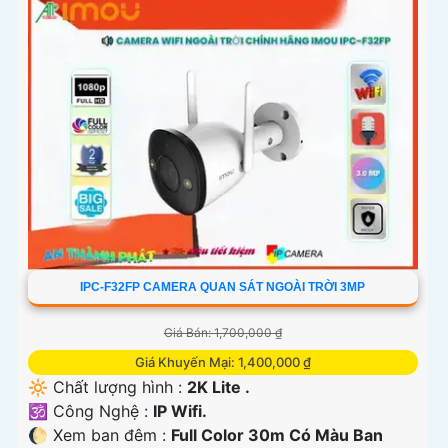
IPC-F32FP CAMERA QUAN SÁT NGOÀI TRỜI 3MP
Giá Bán: 1,700,000 ₫
Giá Khuyến Mại: 1,400,000 ₫
🔆 Chất lượng hình :
2K Lite .
🕉️ Công Nghệ :
IP Wifi.
🌔 Xem ban đêm :
Full Color 30m Có Màu Ban