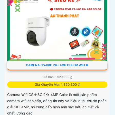
CAMERA CS-H8C 2K+ 4MP COLOR WIFI ✲
Giá Bán: 1,929,000 ₫
Giá Khuyến Mại: 1,350,300 ₫
Camera Wifi CS-H8C 2K+ 4MP Color là một sản phẩm
camera wifi cao cấp, đáng tin cậy và hiệu quả. Với độ phân
giải 2K+ 4MP, nó cung cấp hình ảnh sắc nét, chi tiết và
chất lượng cao