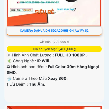
CAMERA DAHUA DH-SD2A200HB-GN-AW-PV-S2
Giá Bán: 1,700,000 ₫
Giá Khuyến Mại: 1,400,000 ₫
☀️ Hình Ành Chất Lượng :
FULL HD 1080P .
✳️ Công Nghệ :
IP Wifi.
✪ Hình ảnh ban đêm :
Full Color 30m Hồng Ngoại
SMD.
🌧️ Camera Theo Mẫu
Xoay 360.
️ƒ Ưu Điểm :
Thu Âm.