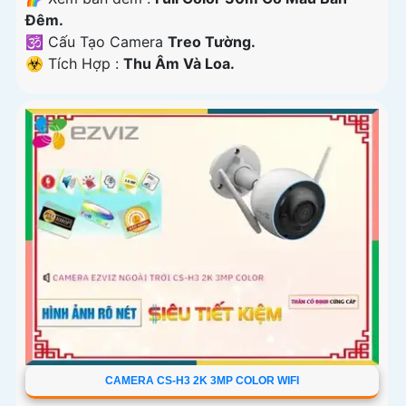
Ðêm.
🕉️ Cấu Tạo Camera
Treo Tường.
️☣️ Tích Hợp :
Thu Âm Và Loa.
CAMERA CS-H3 2K 3MP COLOR WIFI