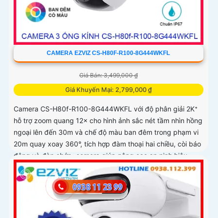
CAMERA EZVIZ CS-H80F-R100-8G444WKFL
Giá Bán: 3,499,000 ₫
Giá Khuyến Mại: 2,799,000 ₫
Camera CS-H80f-R100-8G444WKFL với độ phân giải 2K⁺
hỗ trợ zoom quang 12× cho hình ảnh sắc nét tầm nhìn hồng
ngoại lên đến 30m và chế độ màu ban đêm trong phạm vi
20m quay xoay 360°, tích hợp đàm thoại hai chiều, còi báo
động và đèn chớp, camera giúp nâng cao an ninh hiệu
quả. Đạt chuẩn IP67 có khả năng chống bụi, nước, đảm
bảo hoạt động ổn định trong mọi điều kiện thời tiết