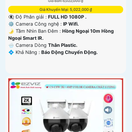
Giá Bán: 5,022,000 ₫
Giá Khuyến Mại: 5,022,000 ₫
👁️‍🗨 Độ Phân giải :
FULL HD 1080P .
⚙ Camera Công nghệ :
IP Wifi.
🌛 Tầm Nhìn Ban Đêm :
Hồng Ngoại 10m Hồng
Ngoại Smart IR.
🌧️ Camera Dòng
Thân Plastic.
️💠 Khả Năng :
Báo Động Chuyển Động.