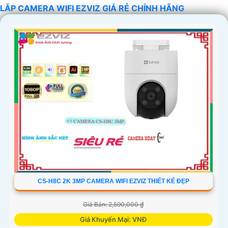
LẮP CAMERA WIFI EZVIZ GIÁ RẺ CHÍNH HÃNG
'
CS-H8C 2K 3MP CAMERA WIFI EZVIZ THIẾT KẾ ĐẸP
Giá Bán: 2,590,000 ₫
Giá Khuyến Mại: VNĐ