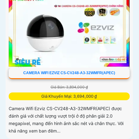
năng AI deep learning phân biệt người & phương tiện
CAMERA WIFI EZVIZ CS-CV248-A3-32WMFR(APEC)
Giá Bán: 3,894,000 ₫
Giá Khuyến Mại: 3,694,000 ₫
Camera Wifi Ezviz CS-CV248-A3-32WMFR(APEC) được
đánh giá với chất lượng vượt trội ở độ phân giải 2.0
megapixel, mang đến hình ảnh sắc nét và chân thực. Với
khả năng xem ban đêm...