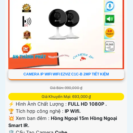
CAMERA IP WIFI WIFI EZVIZ C1C-B 2MP TIẾT KIỆM
Giá Bán: 990,000 ₫
Giá Khuyến Mại: 693,000 ₫
️⚡ Hình Ành Chất Lượng :
FULL HD 1080P .
🏆 Tích hợp công nghệ :
IP Wifi.
💥 Xem ban đêm :
Hồng Ngoại 15m Hồng Ngoại
Smart IR.
🛡 Cấu Tạo Camera
Cube.