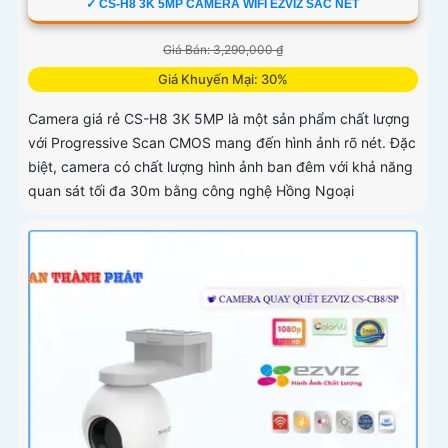
✓ CS-H8 3K 5MP CAMERA WIFI EZVIZ SẮC NÉT
Giá Bán: 3,290,000 ₫
Giá Khuyến Mại: 30%
Camera giá rẻ CS-H8 3K 5MP là một sản phẩm chất lượng
với Progressive Scan CMOS mang đến hình ảnh rõ nét. Đặc
biệt, camera có chất lượng hình ảnh ban đêm với khả năng
quan sát tối đa 30m bằng công nghệ Hồng Ngoại