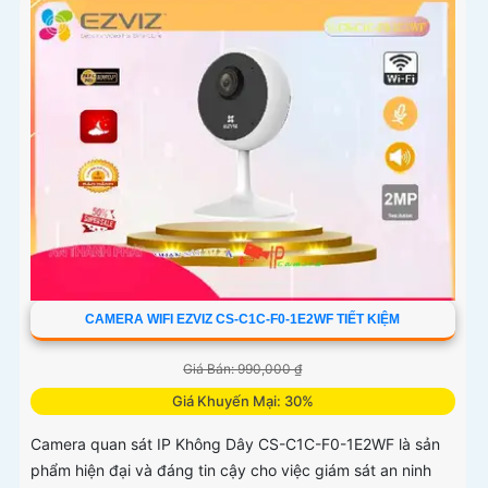
CAMERA WIFI EZVIZ CS-C1C-F0-1E2WF TIẾT KIỆM
Giá Bán: 990,000 ₫
Giá Khuyến Mại: 30%
Camera quan sát IP Không Dây CS-C1C-F0-1E2WF là sản
phẩm hiện đại và đáng tin cậy cho việc giám sát an ninh