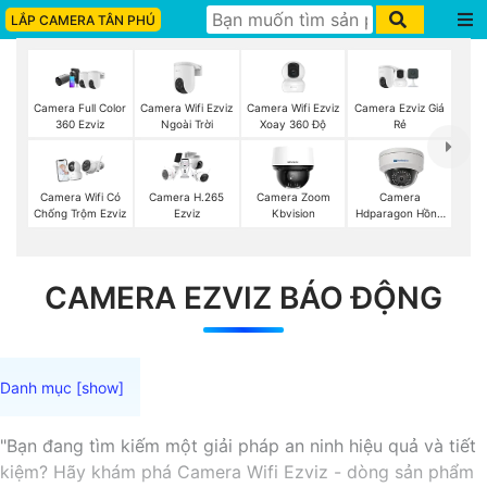
LẮP CAMERA TÂN PHÚ
Camera Wifi Ezviz
Camera Wifi Ezviz
Camera Ezviz Giá
Camera Full Color
Ngoài Trời
Xoay 360 Độ
Rẻ
360 Ezviz
Camera Wifi Có
Camera H.265
Camera Zoom
Camera
Chống Trộm Ezviz
Ezviz
Kbvision
Hdparagon Hồng
Ngoại
CAMERA EZVIZ BÁO ĐỘNG
"Bạn đang tìm kiếm một giải pháp an ninh hiệu quả và tiết
kiệm? Hãy khám phá Camera Wifi Ezviz - dòng sản phẩm