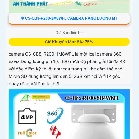
✲ CS-CB8-R200-1M8WFL CAMERA NĂNG LƯƠNG MT
Giá Bán: liên hệ
Giá Khuyến Mại: 5%-35%
camera CS-CB8-R200-1M8WFL là một loại camera 360
ezviz Dung lượng pin 10. 400 mAh Độ phân giải tối đa 4K
với đặc điểm kỹ thuật như sau trang bị khe cắm thẻ nhớ
Micro SD dung lượng lên đến 512GB kết nối Wifi IP góc
quay rộng với ống kính 3