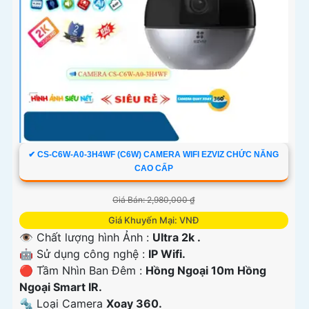
✔ CS-C6W-A0-3H4WF (C6W) CAMERA WIFI EZVIZ CHỨC NĂNG
CAO CẤP
Giá Bán: 2,980,000 ₫
Giá Khuyến Mại: VNĐ
👁 Chất lượng hình Ảnh :
Ultra 2k .
🤖️ Sử dụng công nghệ :
IP Wifi.
🔴 Tầm Nhìn Ban Đêm :
Hồng Ngoại 10m Hồng
Ngoại Smart IR.
🔩 Loại Camera
Xoay 360.