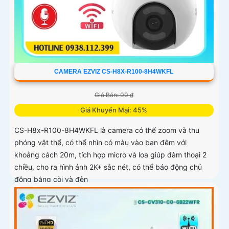
CAMERA EZVIZ CS-H8X-R100-8H4WKFL
Giá Bán: 00 ₫
Giá Khuyến Mại: 45%
CS-H8x-R100-8H4WKFL là camera có thể zoom và thu
phóng vật thể, có thể nhìn có màu vào ban đêm với
khoảng cách 20m, tích hợp micro và loa giúp đàm thoại 2
chiều, cho ra hình ảnh 2K+ sắc nét, có thể báo động chủ
động bằng còi và đèn