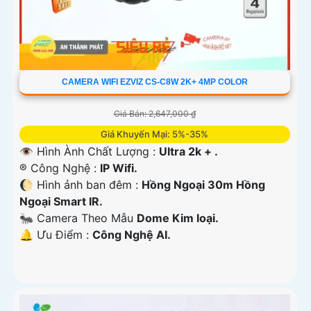
CAMERA WIFI EZVIZ CS-C8W 2K+ 4MP COLOR
Giá Bán: 2,647,000 ₫
Giá Khuyến Mại: 5%-35%
👁 Hình Ành Chất Lượng :
Ultra 2k + .
®️ Công Nghệ :
IP Wifi.
🌔 Hình ảnh ban đêm :
Hồng Ngoại 30m Hồng
Ngoại Smart IR.
🐜 Camera Theo Mẫu
Dome Kim loại.
️🔔 Ưu Điểm :
Công Nghệ AI.