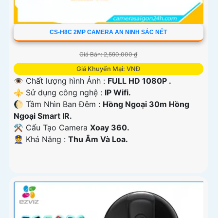
CS-H8C 2MP CAMERA AN NINH SẮC NÉT
Giá Bán: 2,590,000 ₫
Giá Khuyến Mại: VNĐ
👁 Chất lượng hình Ảnh :
FULL HD 1080P .
⚜️ Sử dụng công nghệ :
IP Wifi.
🌔 Tầm Nhìn Ban Đêm :
Hồng Ngoại 30m Hồng
Ngoại Smart IR.
⚒ Cấu Tạo Camera
Xoay 360.
️👮 Khả Năng :
Thu Âm Và Loa.