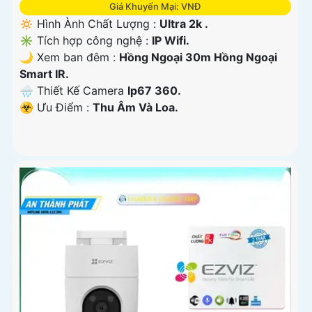
Giá Khuyến Mại: VNĐ
🔅 Hình Ành Chất Lượng :
Ultra 2k .
✳️ Tích hợp công nghệ :
IP Wifi.
🌙 Xem ban đêm :
Hồng Ngoại 30m Hồng Ngoại
Smart IR.
🌧️ Thiết Kế Camera
Ip67 360.
️☣️ Ưu Điểm :
Thu Âm Và Loa.