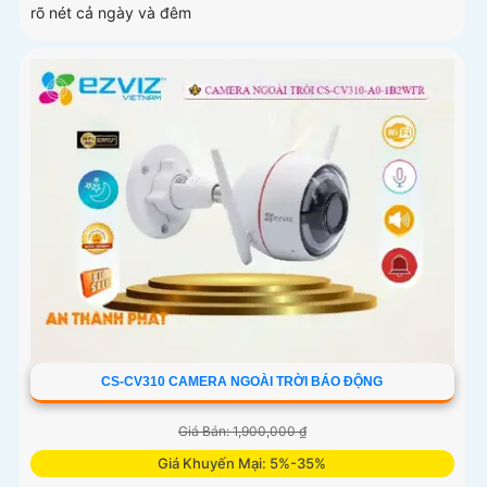
rõ nét cả ngày và đêm
CS-CV310 CAMERA NGOÀI TRỜI BÁO ĐỘNG
Giá Bán: 1,900,000 ₫
Giá Khuyến Mại: 5%-35%