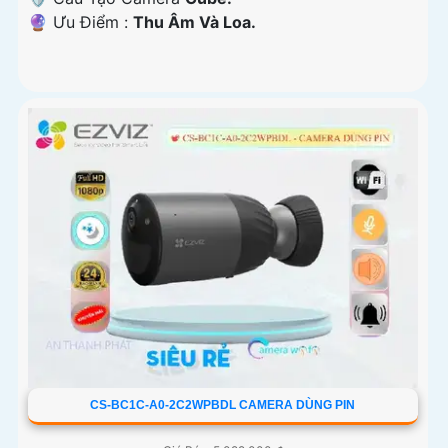
️🔮 Ưu Điểm :
Thu Âm Và Loa.
CS-BC1C-A0-2C2WPBDL CAMERA DÙNG PIN