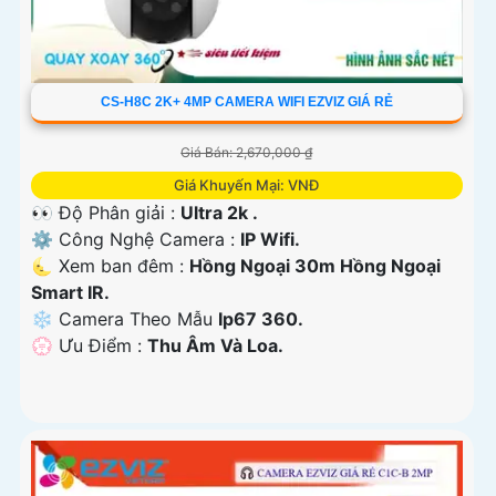
CS-H8C 2K+ 4MP CAMERA WIFI EZVIZ GIÁ RẺ
Giá Bán: 2,670,000 ₫
Giá Khuyến Mại: VNĐ
👀 Độ Phân giải :
Ultra 2k .
⚙ Công Nghệ Camera :
IP Wifi.
🌜 Xem ban đêm :
Hồng Ngoại 30m Hồng Ngoại
Smart IR.
❄ Camera Theo Mẫu
Ip67 360.
️💮 Ưu Điểm :
Thu Âm Và Loa.