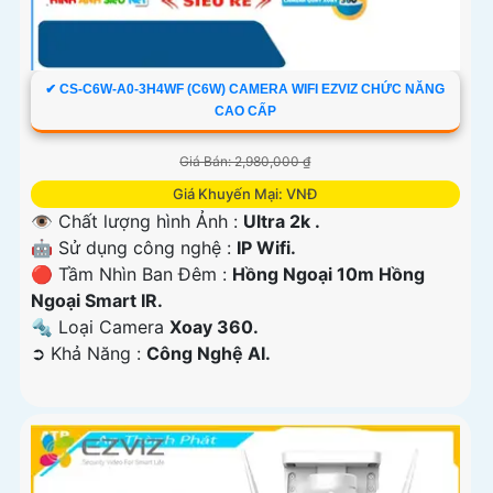
✔ CS-C6W-A0-3H4WF (C6W) CAMERA WIFI EZVIZ CHỨC NĂNG
CAO CẤP
Giá Bán: 2,980,000 ₫
Giá Khuyến Mại: VNĐ
👁 Chất lượng hình Ảnh :
Ultra 2k .
🤖️ Sử dụng công nghệ :
IP Wifi.
🔴 Tầm Nhìn Ban Đêm :
Hồng Ngoại 10m Hồng
Ngoại Smart IR.
🔩 Loại Camera
Xoay 360.
️➲ Khả Năng :
Công Nghệ AI.