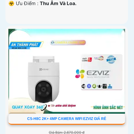
️☣️ Ưu Điểm :
Thu Âm Và Loa.
CS-H8C 2K+ 4MP CAMERA WIFI EZVIZ GIÁ RẺ
Giá Bán: 2,670,000 ₫