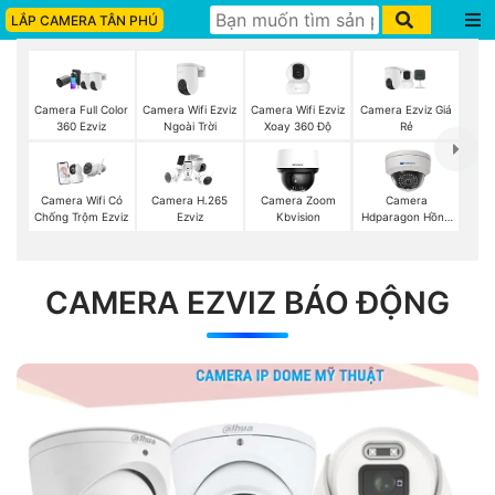
LẮP CAMERA TÂN PHÚ
Camera Wifi Ezviz
Camera Wifi Ezviz
Camera Ezviz Giá
Camera Full Color
Ngoài Trời
Xoay 360 Độ
Rẻ
360 Ezviz
Camera Wifi Có
Camera H.265
Camera Zoom
Camera
Chống Trộm Ezviz
Ezviz
Kbvision
Hdparagon Hồng
Ngoại
CAMERA EZVIZ BÁO ĐỘNG