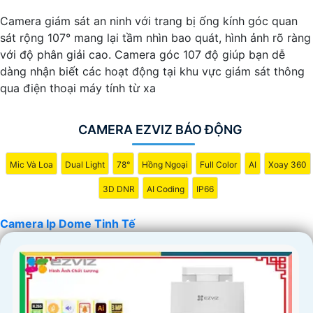
Camera giám sát an ninh với trang bị ống kính góc quan
sát rộng 107° mang lại tầm nhìn bao quát, hình ảnh rõ ràng
với độ phân giải cao. Camera góc 107 độ giúp bạn dễ
dàng nhận biết các hoạt động tại khu vực giám sát thông
qua điện thoại máy tính từ xa
CAMERA EZVIZ BÁO ĐỘNG
Mic Và Loa
Dual Light
78°
Hồng Ngoại
Full Color
AI
Xoay 360
3D DNR
AI Coding
IP66
Camera Ip Dome Tinh Tế