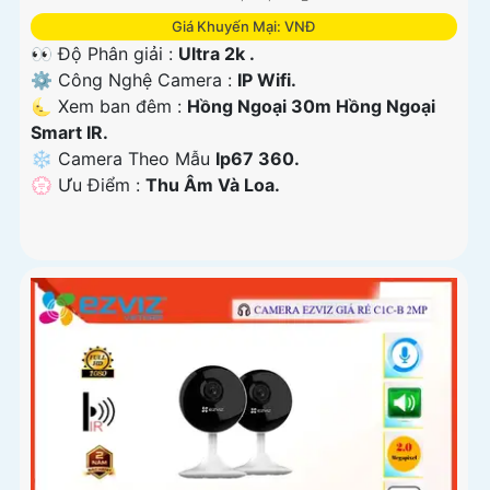
Giá Khuyến Mại: VNĐ
👀 Độ Phân giải :
Ultra 2k .
⚙ Công Nghệ Camera :
IP Wifi.
🌜 Xem ban đêm :
Hồng Ngoại 30m Hồng Ngoại
Smart IR.
❄ Camera Theo Mẫu
Ip67 360.
️💮 Ưu Điểm :
Thu Âm Và Loa.