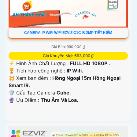
CAMERA IP WIFI WIFI EZVIZ C1C-B 2MP TIẾT KIỆM
Giá Bán: 990,000 ₫
Giá Khuyến Mại: 693,000 ₫
️⚡ Hình Ành Chất Lượng :
FULL HD 1080P .
🏆 Tích hợp công nghệ :
IP Wifi.
💥 Xem ban đêm :
Hồng Ngoại 15m Hồng Ngoại
Smart IR.
🛡 Cấu Tạo Camera
Cube.
️🔮 Ưu Điểm :
Thu Âm Và Loa.