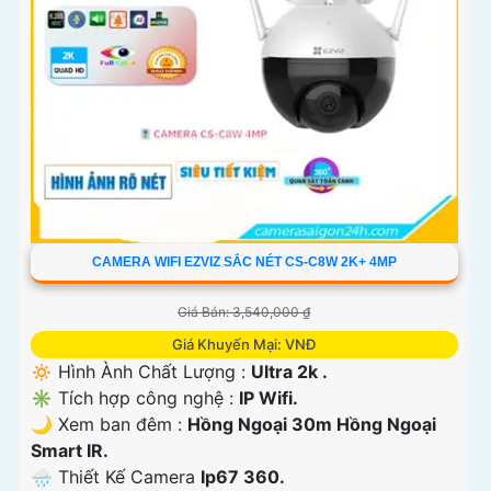
CAMERA WIFI EZVIZ SẮC NÉT CS-C8W 2K+ 4MP
Giá Bán: 3,540,000 ₫
Giá Khuyến Mại: VNĐ
🔅 Hình Ành Chất Lượng :
Ultra 2k .
✳️ Tích hợp công nghệ :
IP Wifi.
🌙 Xem ban đêm :
Hồng Ngoại 30m Hồng Ngoại
Smart IR.
🌧️ Thiết Kế Camera
Ip67 360.