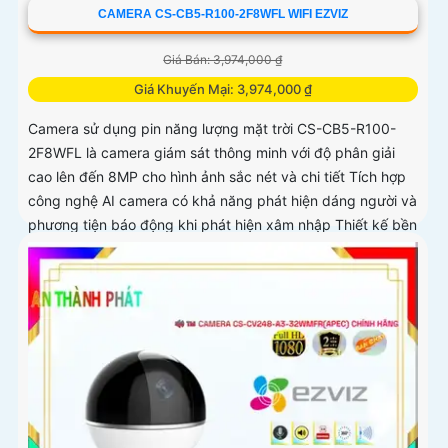
CAMERA CS-CB5-R100-2F8WFL WIFI EZVIZ
Giá Bán: 3,974,000 ₫
Giá Khuyến Mại: 3,974,000 ₫
Camera sử dụng pin năng lượng mặt trời CS-CB5-R100-
2F8WFL là camera giám sát thông minh với độ phân giải
cao lên đến 8MP cho hình ảnh sắc nét và chi tiết Tích hợp
công nghệ AI camera có khả năng phát hiện dáng người và
phương tiện báo động khi phát hiện xâm nhập Thiết kế bền
bỉ chống nước IP65 phù hợp lắp đặt trong mọi điều kiện
thời tiết. Camera An Ninh CS-CB5-R100-2F8WFL có khả
năng còi hú, đèn chớp báo động, Wifi Không Dây, chức
năng AI deep learning phân biệt người & phương tiện