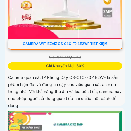
CAMERA WIFI EZVIZ CS-C1C-F0-1E2WF TIẾT KIỆM
Giá Bán: 990,000 ₫
Giá Khuyến Mại: 30%
Camera quan sát IP Không Dây CS-C1C-F0-1E2WF là sản
phẩm hiện đại và đáng tin cậy cho việc giám sát an ninh
trong nhà. Với khả năng thu âm và loa tiên tiến, camera này
cho phép người sử dụng giao tiếp hai chiều một cách dễ
dàng