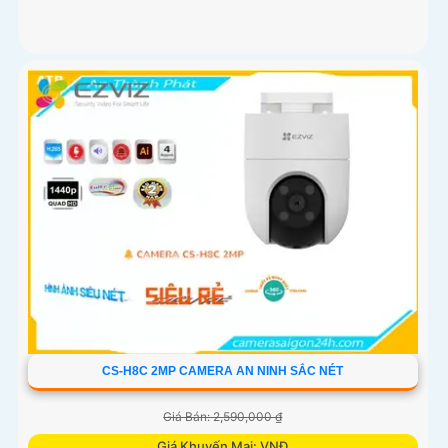
CS-H8C 2MP CAMERA AN NINH SẮC NÉT
Giá Bán: 2,590,000 ₫
Giá Khuyến Mại: VNĐ