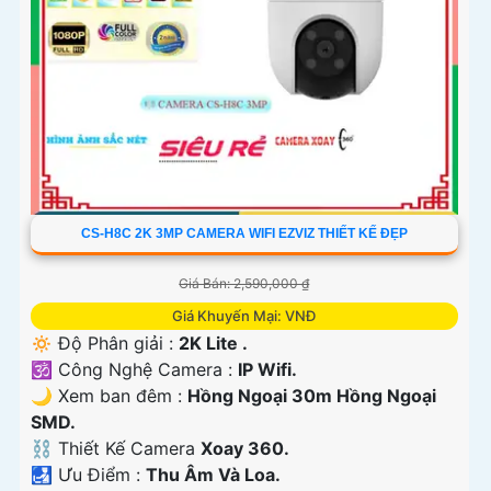
CS-H8C 2K 3MP CAMERA WIFI EZVIZ THIẾT KẾ ĐẸP
Giá Bán: 2,590,000 ₫
Giá Khuyến Mại: VNĐ
🔅 Độ Phân giải :
2K Lite .
🕉️ Công Nghệ Camera :
IP Wifi.
🌙 Xem ban đêm :
Hồng Ngoại 30m Hồng Ngoại
SMD.
⛓ Thiết Kế Camera
Xoay 360.
️🛃 Ưu Điểm :
Thu Âm Và Loa.