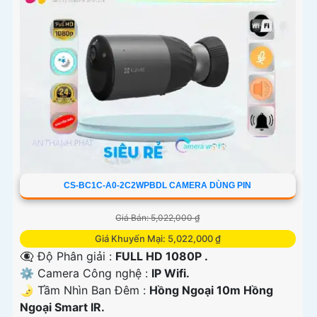
CS-BC1C-A0-2C2WPBDL CAMERA DÙNG PIN
Giá Bán: 5,022,000 ₫
Giá Khuyến Mại: 5,022,000 ₫
👁️‍🗨 Độ Phân giải :
FULL HD 1080P .
⚙ Camera Công nghệ :
IP Wifi.
🌛 Tầm Nhìn Ban Đêm :
Hồng Ngoại 10m Hồng
Ngoại Smart IR.