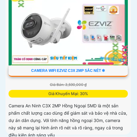
CAMERA WIFI EZVIZ C3X 2MP SẮC NÉT ❇
Giá Bán: 3,590,000 ₫
Giá Khuyến Mại: 30%
Camera An Ninh C3X 2MP Hồng Ngoại SMD là một sản
phẩm chất lượng cao dùng để giám sát và bảo vệ nhà cửa,
dự án dân dụng. Với tính năng hồng ngoại 30m, camera
này sẽ mang lại hình ảnh rõ nét và rõ ràng, ngay cả trong
điều kiện ánh sáng yếu