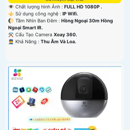
👁 Chất lượng hình Ảnh :
FULL HD 1080P .
⚜️ Sử dụng công nghệ :
IP Wifi.
🌔 Tầm Nhìn Ban Đêm :
Hồng Ngoại 30m Hồng
Ngoại Smart IR.
⚒ Cấu Tạo Camera
Xoay 360.
️👮 Khả Năng :
Thu Âm Và Loa.