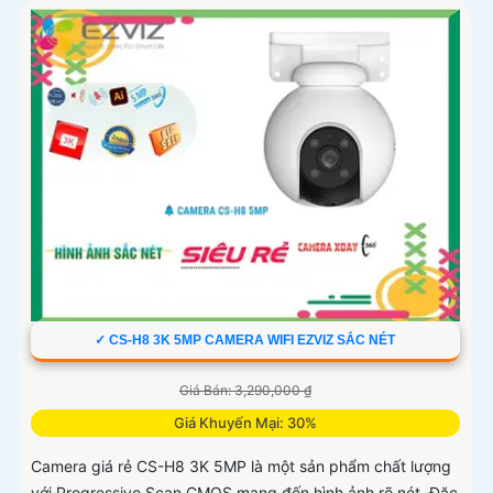
✓ CS-H8 3K 5MP CAMERA WIFI EZVIZ SẮC NÉT
Giá Bán: 3,290,000 ₫
Giá Khuyến Mại: 30%
Camera giá rẻ CS-H8 3K 5MP là một sản phẩm chất lượng
với Progressive Scan CMOS mang đến hình ảnh rõ nét. Đặc