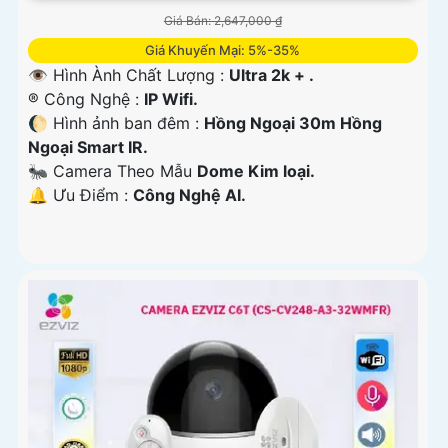
Giá Bán: 2,647,000 ₫
Giá Khuyến Mại: 5%-35%
👁 Hình Ành Chất Lượng :
Ultra 2k + .
®️ Công Nghệ :
IP Wifi.
🌔 Hình ảnh ban đêm :
Hồng Ngoại 30m Hồng
Ngoại Smart IR.
🐜 Camera Theo Mẫu
Dome Kim loại.
️🔔 Ưu Điểm :
Công Nghệ AI.