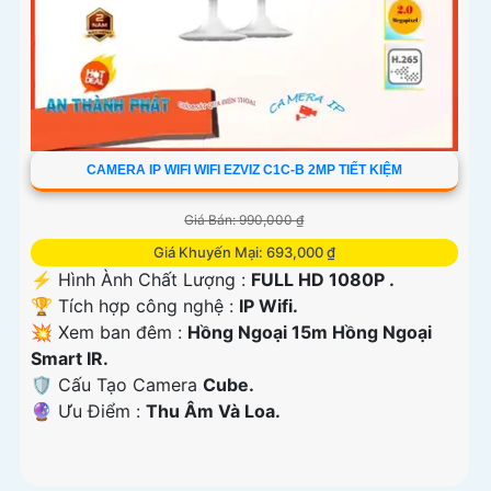
CAMERA IP WIFI WIFI EZVIZ C1C-B 2MP TIẾT KIỆM
Giá Bán: 990,000 ₫
Giá Khuyến Mại: 693,000 ₫
️⚡ Hình Ành Chất Lượng :
FULL HD 1080P .
🏆 Tích hợp công nghệ :
IP Wifi.
💥 Xem ban đêm :
Hồng Ngoại 15m Hồng Ngoại
Smart IR.
🛡 Cấu Tạo Camera
Cube.
️🔮 Ưu Điểm :
Thu Âm Và Loa.