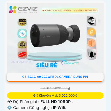
CS-BC1C-A0-2C2WPBDL CAMERA DÙNG PIN
Giá Bán: 5,022,000 ₫
Giá Khuyến Mại: 5,022,000 ₫
👁️‍🗨 Độ Phân giải :
FULL HD 1080P .
⚙ Camera Công nghệ :
IP Wifi.