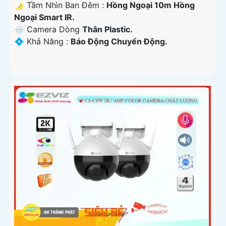
🌛 Tầm Nhìn Ban Đêm :
Hồng Ngoại 10m Hồng
Ngoại Smart IR.
🌧️ Camera Dòng
Thân Plastic.
️💠 Khả Năng :
Báo Động Chuyển Động.