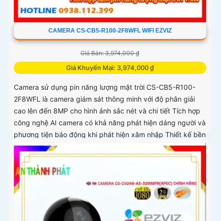
CAMERA CS-CB5-R100-2F8WFL WIFI EZVIZ
Giá Bán: 3,974,000 ₫
Giá Khuyến Mại: 3,974,000 ₫
Camera sử dụng pin năng lượng mặt trời CS-CB5-R100-
2F8WFL là camera giám sát thông minh với độ phân giải
cao lên đến 8MP cho hình ảnh sắc nét và chi tiết Tích hợp
công nghệ AI camera có khả năng phát hiện dáng người và
phương tiện báo động khi phát hiện xâm nhập Thiết kế bền
bỉ chống nước IP65 phù hợp lắp đặt trong mọi điều kiện
thời tiết. Camera An Ninh CS-CB5-R100-2F8WFL có khả
năng còi hú, đèn chớp báo động, Wifi Không Dây, chức
năng AI deep learning phân biệt người & phương tiện