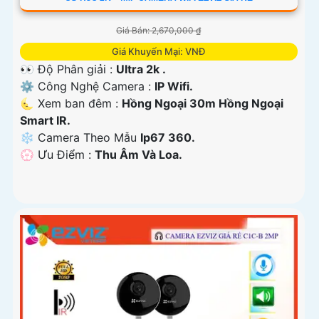
Giá Bán: 2,670,000 ₫
Giá Khuyến Mại: VNĐ
👀 Độ Phân giải :
Ultra 2k .
⚙ Công Nghệ Camera :
IP Wifi.
🌜 Xem ban đêm :
Hồng Ngoại 30m Hồng Ngoại
Smart IR.
❄ Camera Theo Mẫu
Ip67 360.
️💮 Ưu Điểm :
Thu Âm Và Loa.