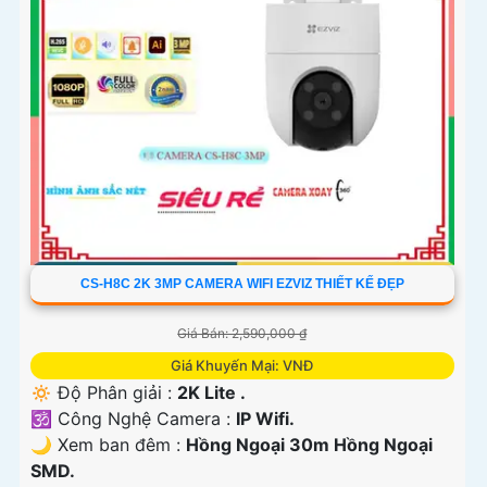
CS-H8C 2K 3MP CAMERA WIFI EZVIZ THIẾT KẾ ĐẸP
Giá Bán: 2,590,000 ₫
Giá Khuyến Mại: VNĐ
🔅 Độ Phân giải :
2K Lite .
🕉️ Công Nghệ Camera :
IP Wifi.
🌙 Xem ban đêm :
Hồng Ngoại 30m Hồng Ngoại
SMD.