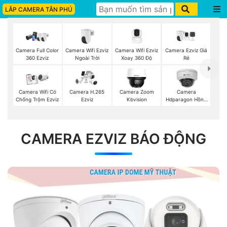
LẮP CAMERA TÂN PHÚ
Camera Wifi Ezviz
Camera Wifi Ezviz
Camera Ezviz Giá
Camera Full Color
Ngoài Trời
Xoay 360 Độ
Rẻ
360 Ezviz
Camera Wifi Có
Camera H.265
Camera Zoom
Camera
Chống Trộm Ezviz
Ezviz
Kbvision
Hdparagon Hồng
Ngoại
CAMERA EZVIZ BÁO ĐỘNG