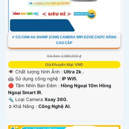
✔ CS-C6W-A0-3H4WF (C6W) CAMERA WIFI EZVIZ CHỨC NĂNG
CAO CẤP
Giá Bán: 2,980,000 ₫
Giá Khuyến Mại: VNĐ
👁 Chất lượng hình Ảnh :
Ultra 2k .
🤖️ Sử dụng công nghệ :
IP Wifi.
🔴 Tầm Nhìn Ban Đêm :
Hồng Ngoại 10m Hồng
Ngoại Smart IR.
🔩 Loại Camera
Xoay 360.
️➲ Khả Năng :
Công Nghệ AI.