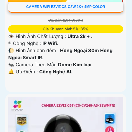
CAMERA WIFI EZVIZ CS-C8W 2K+ 4MP COLOR
Giá Bán: 2,647,000 ₫
Giá Khuyến Mại: 5%-35%
👁 Hình Ành Chất Lượng :
Ultra 2k + .
®️ Công Nghệ :
IP Wifi.
🌔 Hình ảnh ban đêm :
Hồng Ngoại 30m Hồng
Ngoại Smart IR.
🐜 Camera Theo Mẫu
Dome Kim loại.
️🔔 Ưu Điểm :
Công Nghệ AI.