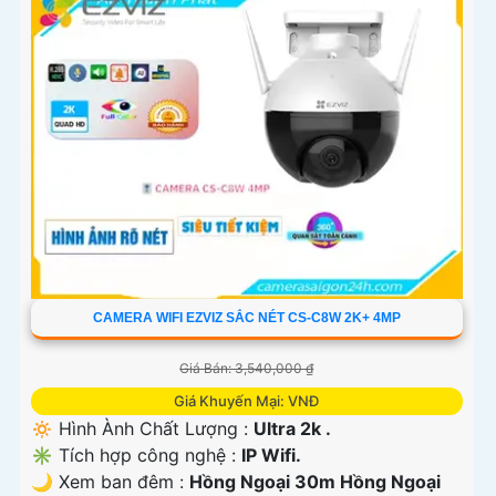
CAMERA WIFI EZVIZ SẮC NÉT CS-C8W 2K+ 4MP
Giá Bán: 3,540,000 ₫
Giá Khuyến Mại: VNĐ
🔅 Hình Ành Chất Lượng :
Ultra 2k .
✳️ Tích hợp công nghệ :
IP Wifi.
🌙 Xem ban đêm :
Hồng Ngoại 30m Hồng Ngoại