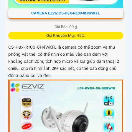
CAMERA EZVIZ CS-H8X-R100-8H4WKFL
Giá Bán: 00 ₫
Giá Khuyến Mại: 45%
CS-H8x-R100-8H4WKFL là camera có thể zoom và thu
phóng vật thể, có thể nhìn có màu vào ban đêm với
khoảng cách 20m, tích hợp micro và loa giúp đàm thoại 2
chiều, cho ra hình ảnh 2K+ sắc nét, có thể báo động chủ
động bằng còi và đèn