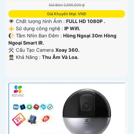
Giá Bán: 2,590,000 ₫
Giá Khuyến Mại: VNĐ
👁 Chất lượng hình Ảnh :
FULL HD 1080P .
⚜️ Sử dụng công nghệ :
IP Wifi.
🌔 Tầm Nhìn Ban Đêm :
Hồng Ngoại 30m Hồng
Ngoại Smart IR.
⚒ Cấu Tạo Camera
Xoay 360.
️👮 Khả Năng :
Thu Âm Và Loa.