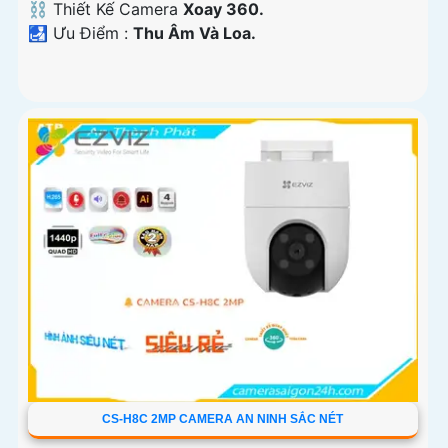
⛓ Thiết Kế Camera
Xoay 360.
️🛃 Ưu Điểm :
Thu Âm Và Loa.
CS-H8C 2MP CAMERA AN NINH SẮC NÉT