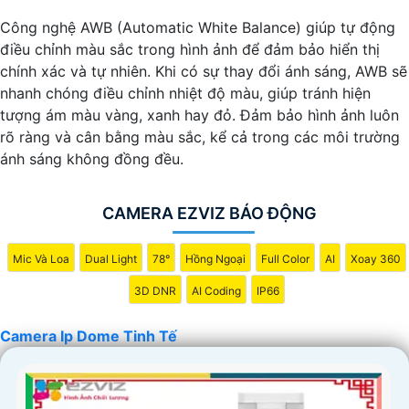
Công nghệ AWB (Automatic White Balance) giúp tự động
điều chỉnh màu sắc trong hình ảnh để đảm bảo hiển thị
chính xác và tự nhiên. Khi có sự thay đổi ánh sáng, AWB sẽ
nhanh chóng điều chỉnh nhiệt độ màu, giúp tránh hiện
tượng ám màu vàng, xanh hay đỏ. Đảm bảo hình ảnh luôn
rõ ràng và cân bằng màu sắc, kể cả trong các môi trường
ánh sáng không đồng đều.
CAMERA EZVIZ BÁO ĐỘNG
Mic Và Loa
Dual Light
78°
Hồng Ngoại
Full Color
AI
Xoay 360
3D DNR
AI Coding
IP66
Camera Ip Dome Tinh Tế