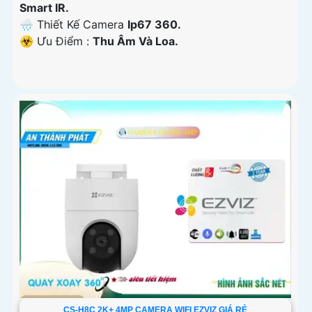
Smart IR.
🌧️ Thiết Kế Camera
Ip67 360.
️☣️ Ưu Điểm :
Thu Âm Và Loa.
CS-H8C 2K+ 4MP CAMERA WIFI EZVIZ GIÁ RẺ