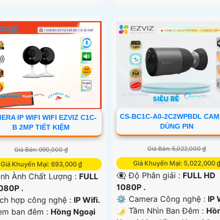
CS-BC1C-A0-2C2WPBDL CA
ERA IP WIFI WIFI EZVIZ C1C-
DÙNG PIN
B 2MP TIẾT KIỆM
Giá Bán: 5,022,000 ₫
Giá Bán: 990,000 ₫
Giá Khuyến Mại: 5,022,000 
Giá Khuyến Mại: 693,000 ₫
👁️‍🗨 Độ Phân giải :
FULL HD
ình Ành Chất Lượng :
FULL
1080P .
080P .
⚙ Camera Công nghệ :
IP 
ích hợp công nghệ :
IP Wifi.
🌛 Tầm Nhìn Ban Đêm :
Hồ
em ban đêm :
Hồng Ngoại