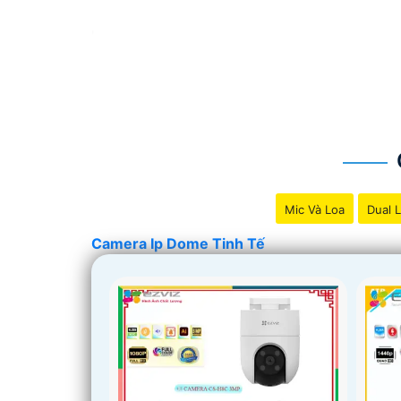
'
Mic Và Loa
Dual L
Camera Ip Dome Tinh Tế