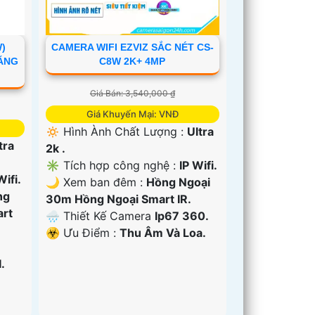
)
CAMERA WIFI EZVIZ SẮC NÉT CS-
NĂNG
C8W 2K+ 4MP
Giá Bán: 3,540,000 ₫
Giá Khuyến Mại: VNĐ
🔅 Hình Ành Chất Lượng :
Ultra
tra
2k .
✳️ Tích hợp công nghệ :
IP Wifi.
Wifi.
🌙 Xem ban đêm :
Hồng Ngoại
ng
30m Hồng Ngoại Smart IR.
art
🌧️ Thiết Kế Camera
Ip67 360.
️☣️ Ưu Điểm :
Thu Âm Và Loa.
.