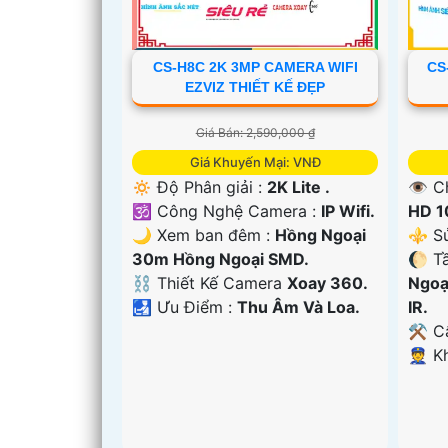
CS-H8C 2K 3MP CAMERA WIFI
CS
EZVIZ THIẾT KẾ ĐẸP
Giá Bán: 2,590,000 ₫
Giá Khuyến Mại: VNĐ
🔅 Độ Phân giải :
2K Lite .
👁 C
🕉️ Công Nghệ Camera :
IP Wifi.
HD 1
🌙 Xem ban đêm :
Hồng Ngoại
⚜️ S
30m Hồng Ngoại SMD.
🌔 T
⛓ Thiết Kế Camera
Xoay 360.
Ngoạ
️🛃 Ưu Điểm :
Thu Âm Và Loa.
IR.
⚒ Cấ
️👮 