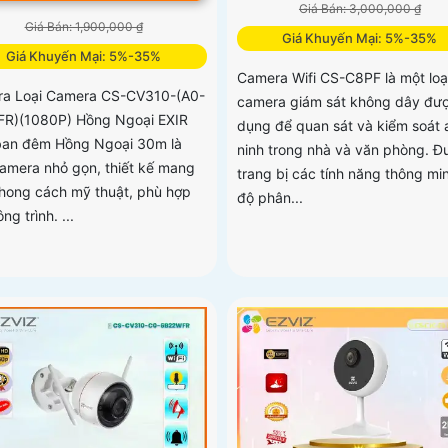
Giá Bán: 3,000,000 ₫
Giá Bán: 1,900,000 ₫
Giá Khuyến Mại: 5%-35%
Giá Khuyến Mại: 5%-35%
Camera Wifi CS-C8PF là một loạ
a Loại Camera CS-CV310-(A0-
camera giám sát không dây đư
R)(1080P) Hồng Ngoại EXIR
dụng để quan sát và kiểm soát 
an đêm Hồng Ngoại 30m là
ninh trong nhà và văn phòng. Đ
amera nhỏ gọn, thiết kế mang
trang bị các tính năng thông mi
hong cách mỹ thuật, phù hợp
độ phân...
ng trình. ...