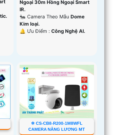
art
Ngoại 30m Hồng Ngoại Smart
IR.
tic.
🐜 Camera Theo Mẫu
Dome
Kim loại.
️🔔 Ưu Điểm :
Công Nghệ AI.
✲ CS-CB8-R200-1M8WFL
CAMERA NĂNG LƯƠNG MT