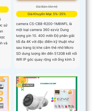
Giá Bán: liên hệ
Giá Khuyến Mại: 5%-35%
i
camera CS-CB8-R200-1M8WFL là
ợc sử
một loại camera 360 ezviz Dung
an
lượng pin 10. 400 mAh Độ phân giải
ược
tối đa 4K với đặc điểm kỹ thuật như
nh và
sau trang bị khe cắm thẻ nhớ Micro
SD dung lượng lên đến 512GB kết nối
Wifi IP góc quay rộng với ống kính 3