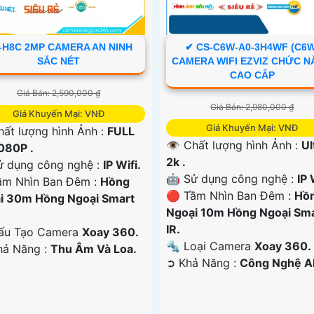
-H8C 2MP CAMERA AN NINH
✔ CS-C6W-A0-3H4WF (C6W
SẮC NÉT
CAMERA WIFI EZVIZ CHỨC 
CAO CẤP
Giá Bán: 2,590,000 ₫
Giá Bán: 2,980,000 ₫
Giá Khuyến Mại: VNĐ
Giá Khuyến Mại: VNĐ
hất lượng hình Ảnh :
FULL
👁 Chất lượng hình Ảnh :
Ul
080P .
2k .
ử dụng công nghệ :
IP Wifi.
🤖️ Sử dụng công nghệ :
IP 
ầm Nhìn Ban Đêm :
Hồng
🔴 Tầm Nhìn Ban Đêm :
Hồ
i 30m Hồng Ngoại Smart
Ngoại 10m Hồng Ngoại Sm
IR.
u Tạo Camera
Xoay 360.
🔩 Loại Camera
Xoay 360.
Khả Năng :
Thu Âm Và Loa.
️➲ Khả Năng :
Công Nghệ AI