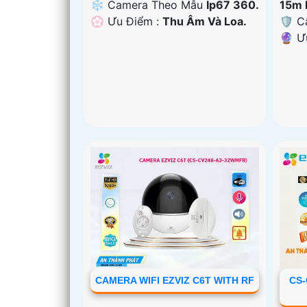
❄ Camera Theo Mẫu
Ip67 360.
15m 
️💮 Ưu Điểm :
Thu Âm Và Loa.
🛡 C
️🔮 
CAMERA WIFI EZVIZ C6T WITH RF
CS-