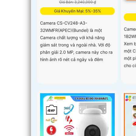
Giá Bán: 3,240,000 ₫
Giá Khuyến Mại: 5%-35%
Camera CS-CV248-A3-
Camer
32WMFR(APEC)(Bundel) là một
1B2WF
Camera chất lượng với khả năng
Xem b
giám sát trong và ngoài nhà. Với độ
một C
phân giải 2.0 MP, camera này cho ra
một p
hình ảnh rõ nét cả ngày và đêm
cho cô