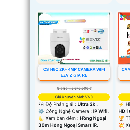
CS-H8C 2K+ 4MP CAMERA WIFI
CAM
EZVIZ GIÁ RẺ
Giá Bán: 2,670,000 ₫
Giá Khuyến Mại: VNĐ
👀 Độ Phân giải :
Ultra 2k .
️⚡ H
⚙ Công Nghệ Camera :
IP Wifi.
HD 1
🌜 Xem ban đêm :
Hồng Ngoại
🏆 T
30m Hồng Ngoại Smart IR.
💥 X