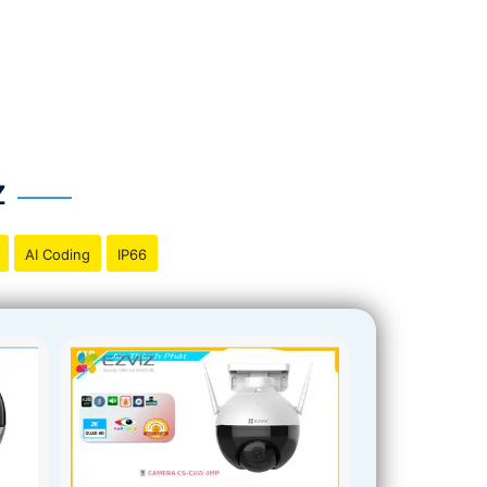
Z
AI Coding
IP66