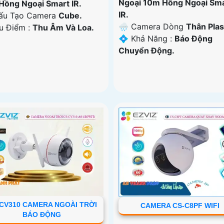
Ngoại 10m Hồng Ngoại Sm
Hồng Ngoại Smart IR.
IR.
ấu Tạo Camera
Cube.
🌧️ Camera Dòng
Thân Plas
Ưu Điểm :
Thu Âm Và Loa.
️💠 Khả Năng :
Báo Động
Chuyển Động.
CV310 CAMERA NGOÀI TRỜI
CAMERA CS-C8PF WIFI
BÁO ĐỘNG