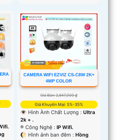
MERA
CAMERA WIFI EZVIZ CS-C8W 2K+
4MP COLOR
Giá Bán: 2,647,000 ₫
₫
Giá Khuyến Mại: 5%-35%
👁 Hình Ành Chất Lượng :
Ultra
2k + .
Wifi.
®️ Công Nghệ :
IP Wifi.
ng
🌔 Hình ảnh ban đêm :
Hồng