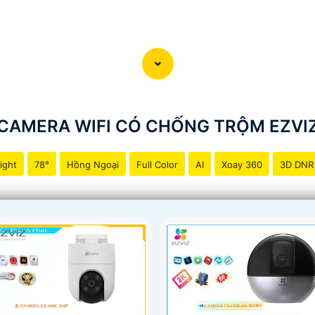
CAMERA WIFI CÓ CHỐNG TRỘM EZVI
ight
78°
Hồng Ngoại
Full Color
AI
Xoay 360
3D DNR