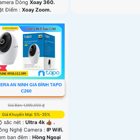
Camera Dòng
Xoay 360.
ặt Điểm :
Xoay Zoom.
ERA AN NINH GIA ĐÌNH TAPO
C260
Giá Bán: 1,990,000 ₫
Giá Khuyến Mại: 5%-35%
ộ sắc nét :
Ultra 4k 👍🏾 .
ông Nghệ Camera :
IP Wifi.
em ban đêm :
Hồng Ngoại