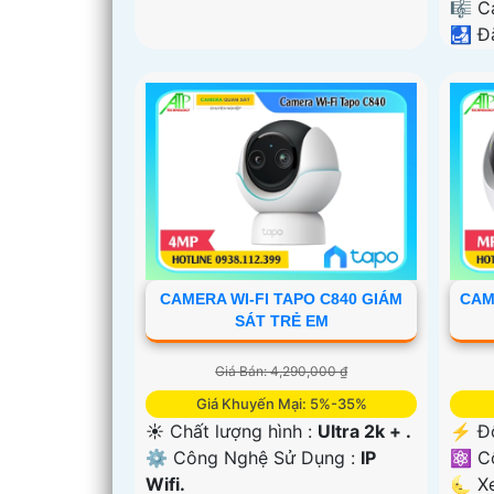
🎼️ 
️🛃 Đ
CAMERA WI-FI TAPO C840 GIÁM
CAM
SÁT TRẺ EM
Giá Bán: 4,290,000 ₫
Giá Khuyến Mại: 5%-35%
☀️ Chất lượng hình :
Ultra 2k + .
️⚡ Đ
⚙ Công Nghệ Sử Dụng :
IP
⚛️ C
Wifi.
🌜 X