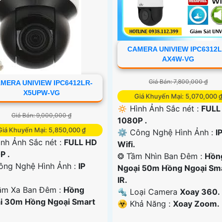
CAMERA UNIVIEW IPC6312L
AX4W-VG
Giá Bán: 7,800,000 ₫
MERA UNIVIEW IPC6412LR-
X5UPW-VG
Giá Khuyến Mại: 5,070,000 
🔅 Hình Ảnh Sắc nét :
FULL
Giá Bán: 9,000,000 ₫
1080P .
Giá Khuyến Mại: 5,850,000 ₫
⚙ Công Nghệ Hình Ảnh :
I
ình Ảnh Sắc nét :
FULL HD
Wifi.
P .
❂ Tầm Nhìn Ban Đêm :
Hồn
Công Nghệ Hình Ảnh :
IP
Ngoại 50m Hồng Ngoại Sm
IR.
ầm Xa Ban Đêm :
Hồng
🔩 Loại Camera
Xoay 360.
i 30m Hồng Ngoại Smart
️☣️ Khả Năng :
Xoay Zoom.