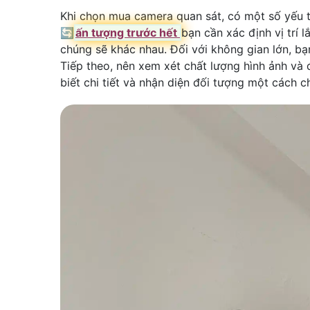
Khi chọn mua camera quan sát, có một số yếu 
🔄
ấn tượng trước hết
bạn cần xác định vị trí
chúng sẽ khác nhau. Đối với không gian lớn, b
Tiếp theo, nên xem xét chất lượng hình ảnh và
biết chi tiết và nhận diện đối tượng một cách c