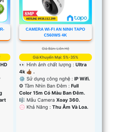
R-
CAMERA WI-FI AN NINH TAPO
C560WS 4K
Giá Bán: Liên Hệ
₫
Giá Khuyến Mại: 5%-35%
 HD
👀 Hình ảnh chất lượng :
Ultra
4k 👍🏾 .
P
⚙ Sử dụng công nghệ :
IP Wifi.
❂ Tầm Nhìn Ban Đêm :
Full
g
Color 15m Có Màu Ban Ðêm.
art
🎼️ Mẫu Camera
Xoay 360.
️💮 Khả Năng :
Thu Âm Và Loa.