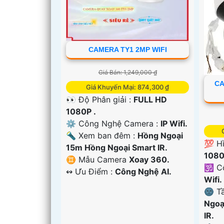
CAMERA TY1 2MP WIFI
Giá Bán: 1,249,000 ₫
CA
Giá Khuyến Mại: 874,300 ₫
👀 Độ Phân giải :
FULL HD
1080P .
⚙ Công Nghệ Camera :
IP Wifi.
🔦 Xem ban đêm :
Hồng Ngoại
💯 H
'
15m Hồng Ngoại Smart IR.
1080
♊ Mẫu Camera
Xoay 360.
🕉️ 
️↭ Ưu Điểm :
Công Nghệ AI.
Wifi.
🌚 T
Ngoạ
IR.