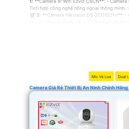
1:
**Camera IP Wifi Ezviz C6CN**: - Camera IP
Tích hợp công nghệ hồng ngoại thông minh. -
📽
2:
**Camera Hikvision DS-2CD1021-I**: - 
ngược sáng kỹ thuật số. - Thiết kế vỏ nhựa
✳️
3:
**Camera Dahua HDCVI HAC-HFW1200T**:
ngoại lên đến 20m. - Chống ngược sáng Digit
Nhớ kiểm tra và lựa chọn sản phẩm phù hợp v
hàng tại các cửa hàng điện tử uy tín hoặc cử
Mic Và Loa
Dual L
Camera Giá Rẻ Thiết Bị An Ninh Chính Hãng