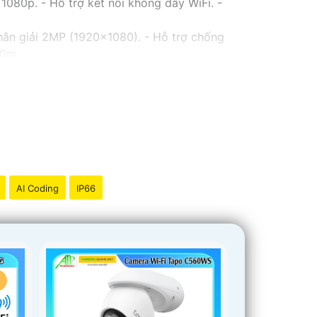
080p. - Hỗ trợ kết nối không dây WiFi. -
hân giải 2MP (1920x1080). - Hỗ trợ chống
30m.
 Lens cố định 3.6mm. - Tầm quan sát hồng
với chất lượng
chắc chắn hơn
.
thể tham khảo thêm thông tin chi tiết và mua
iải pháp an ninh phù hợp!
AI Coding
IP66