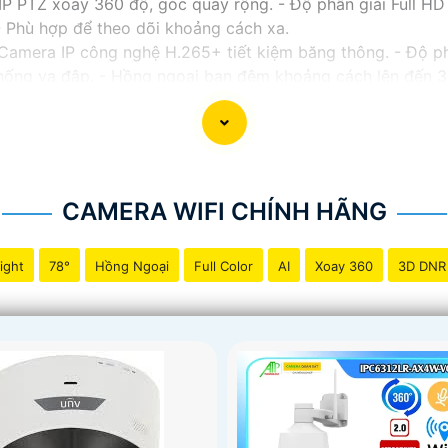
 PTZ xoay 360 độ, góc quay rộng. - Độ phân giải Full HD 1
 Phù hợp để theo dõi khoảng cách xa.
Camera IP công nghệ H.265+ tiết kiệm băng thông. - Độ p
 chống va đập. - Hồng ngoại ban đêm khoảng cách lên đến 
 - Camera HDCVI 2MP hỗ trợ chất lượng hình ảnh cao. -
al WDR, cân bằng sáng, chống nhiễu 3D. - Giá phải chăng 
ới nhu cầu sử dụng và không gian lắp đặt của bạn. Bạn có 
a hàng thiết bị an ninh chuyên nghiệp. Chúc bạn tìm được g
CAMERA WIFI CHÍNH HÃNG
ight
78°
Hồng Ngoại
Full Color
AI
Xoay 360
3D DNR