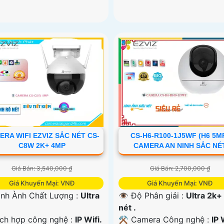
RA WIFI EZVIZ SẮC NÉT CS-
CS-H6-R100-1J5WF (H6 5M
C8W 2K+ 4MP
CAMERA AN NINH SẮC NÉ
Giá Bán: 3,540,000 ₫
Giá Bán: 2,700,000 ₫
Giá Khuyến Mại: VNĐ
Giá Khuyến Mại: VNĐ
ình Ành Chất Lượng :
Ultra
👁 Độ Phân giải :
Ultra 2k+
nét .
ích hợp công nghệ :
IP Wifi.
⚒ Camera Công nghệ :
IP 