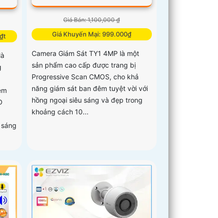
Giá Bán: 1,100,000 ₫
Giá Khuyến Mại: 999.000₫
₫t
Camera Giám Sát TY1 4MP là một
là
sản phẩm cao cấp được trang bị
g
Progressive Scan CMOS, cho khả
năng giám sát ban đêm tuyệt vời với
em
hồng ngoại siêu sáng và đẹp trong
D
khoảng cách 10...
 sáng