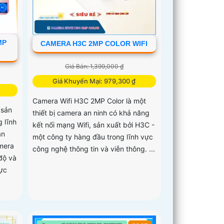
MP
CAMERA H3C 2MP COLOR WIFI
Giá Bán: 1,399,000 ₫
Giá Khuyến Mại: 979,300 ₫
Camera Wifi H3C 2MP Color là một
 sản
thiết bị camera an ninh có khả năng
 lĩnh
kết nối mạng Wifi, sản xuất bởi H3C -
ân
một công ty hàng đầu trong lĩnh vực
amera
công nghệ thông tin và viễn thông. ...
độ và
vực