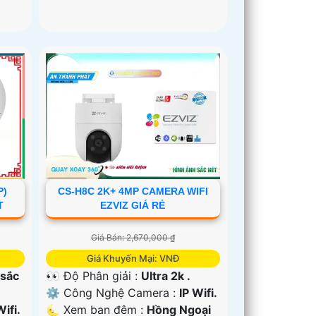
P)
CS-H8C 2K+ 4MP CAMERA WIFI
T
EZVIZ GIÁ RẺ
Giá Bán: 2,670,000 ₫
Giá Khuyến Mại: VNĐ
 sắc
👀 Độ Phân giải :
Ultra 2k .
⚙ Công Nghệ Camera :
IP Wifi.
Wifi.
🌜 Xem ban đêm :
Hồng Ngoại