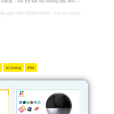
080p. - Hỗ trợ kết nối không dây WiFi. -
hân giải 2MP (1920x1080). - Hỗ trợ chống
30m.
 Lens cố định 3.6mm. - Tầm quan sát hồng
với chất lượng
chắc chắn hơn
.
thể tham khảo thêm thông tin chi tiết và mua
iải pháp an ninh phù hợp!
AI Coding
IP66