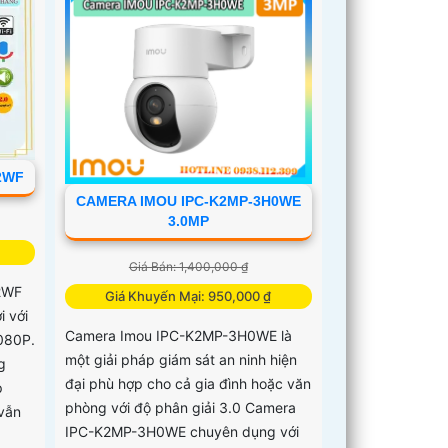
2WF
CAMERA IMOU IPC-K2MP-3H0WE
3.0MP
Giá Bán: 1,400,000 ₫
2WF
Giá Khuyến Mại: 950,000 ₫
i với
Camera Imou IPC-K2MP-3H0WE là
080P.
một giải pháp giám sát an ninh hiện
g
đại phù hợp cho cả gia đình hoặc văn
p
phòng với độ phân giải 3.0 Camera
vẫn
IPC-K2MP-3H0WE chuyên dụng với