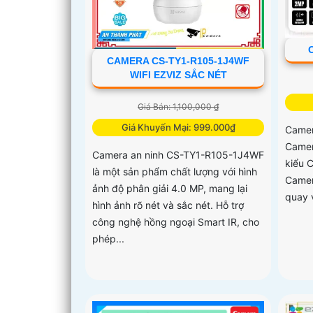
CAMERA CS-TY1-R105-1J4WF
WIFI EZVIZ SẮC NÉT
Giá Bán: 1,100,000 ₫
Giá Khuyến Mại: 999.000₫
Camer
Camer
Camera an ninh CS-TY1-R105-1J4WF
kiểu C
là một sản phẩm chất lượng với hình
Camer
ảnh độ phân giải 4.0 MP, mang lại
quay 
hình ảnh rõ nét và sắc nét. Hỗ trợ
công nghệ hồng ngoại Smart IR, cho
phép...