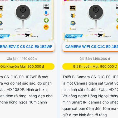
ERA EZVIZ CS C1C E0 1E2WF
CAMERA WIFI CS-C1C-E0-1E
Giá Bán: 1,160,000 ₫
Giá Bán: 1,160,000 ₫
Giá Khuyến Mại: 960,000 ₫
Giá Khuyến Mại: 960,000 ₫
a CS-C1C-E0-1E2WF là một
Thiết Bị Camera CS-C1C-E0-1E
a với độ nét sắc sảo, độ phân
là một Camera giám sát tuyệt vờ
FULL HD 1080P. Hình ảnh khi
hình ảnh sắt nét đến FULL HD 1
an đêm rõ ràng, sáng đẹp nhờ
Với công nghệ Hồng Ngoại thôn
nghệ hồng ngoại 10m chính
minh Smart IR, camera cho phé
quan sát ban đêm đến 10m mà 
giữ được hình ảnh rõ ràng