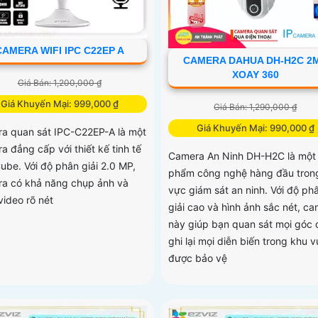
CAMERA WIFI IPC C22EP A
CAMERA DAHUA DH-H2C 2
XOAY 360
Giá Bán: 1,200,000 ₫
Giá Khuyến Mại: 999,000 ₫
Giá Bán: 1,290,000 ₫
Giá Khuyến Mại: 990,000 ₫
a quan sát IPC-C22EP-A là một
a đẳng cấp với thiết kế tinh tế
Camera An Ninh DH-H2C là một
ube. Với độ phân giải 2.0 MP,
phẩm công nghệ hàng đầu trong
a có khả năng chụp ảnh và
vực giám sát an ninh. Với độ ph
video rõ nét
giải cao và hình ảnh sắc nét, c
này giúp bạn quan sát mọi góc 
ghi lại mọi diễn biến trong khu 
được bảo vệ