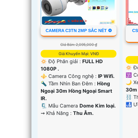
CAMERA C3TN 2MP SẮC NÉT ❂
CS
Giá Bán: 2,095,000 ₫
Giá Khuyến Mại: VNĐ
🔅 Độ Phân giải :
FULL HD
🔅 Đ
1080P .
🕉️ 
⚜️ Camera Công nghệ :
IP Wifi.
🌙 X
🔦 Tầm Nhìn Ban Đêm :
Hồng
30m 
'
Ngoại 30m Hồng Ngoại Smart
⛓ Th
IR.
️🛃 
🗜️ Mẫu Camera
Dome Kim loại.
️⇝ Khả Năng :
Thu Âm.