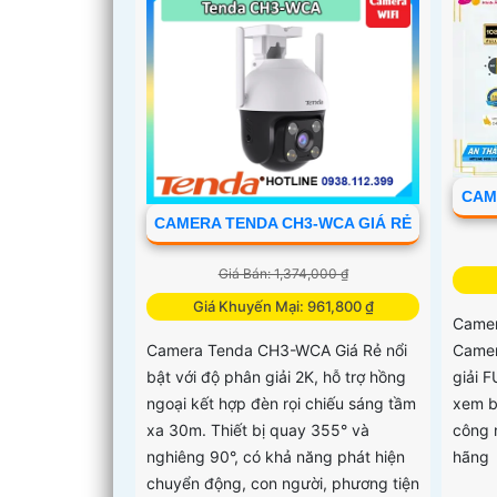
CAM
CAMERA TENDA CH3-WCA GIÁ RẺ
Giá Bán: 1,374,000 ₫
Giá Khuyến Mại: 961,800 ₫
Camer
Camer
Camera Tenda CH3-WCA Giá Rẻ nổi
giải 
bật với độ phân giải 2K, hỗ trợ hồng
xem b
ngoại kết hợp đèn rọi chiếu sáng tầm
công 
xa 30m. Thiết bị quay 355° và
hãng
nghiêng 90°, có khả năng phát hiện
chuyển động, con người, phương tiện