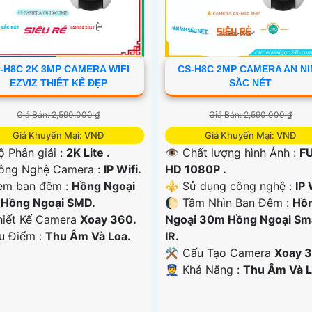
-H8C 2K 3MP CAMERA WIFI
CS-H8C 2MP CAMERA AN N
EZVIZ THIẾT KẾ ĐẸP
SẮC NÉT
Giá Bán: 2,590,000 ₫
Giá Bán: 2,590,000 ₫
Giá Khuyến Mại: VNĐ
Giá Khuyến Mại: VNĐ
ộ Phân giải :
2K Lite .
👁 Chất lượng hình Ảnh :
F
Công Nghệ Camera :
IP Wifi.
HD 1080P .
em ban đêm :
Hồng Ngoại
⚜️ Sử dụng công nghệ :
IP 
Hồng Ngoại SMD.
🌔 Tầm Nhìn Ban Đêm :
Hồ
iết Kế Camera
Xoay 360.
Ngoại 30m Hồng Ngoại Sm
Ưu Điểm :
Thu Âm Và Loa.
IR.
⚒ Cấu Tạo Camera
Xoay 3
️👮 Khả Năng :
Thu Âm Và L