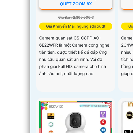
QUÉT ZOOM 8X
Giá Bán: 2,809,000 ₫
Giá Khuyến Mại: ngung s₫n xu₫t
Gi
Camera quan sát CS-C8PF-A0-
Camer
6E22WFR là một Camera công nghệ
2C4WDL
tiên tiến, được thiết kế để đáp ứng
nhiều
nhu cầu quan sát an ninh. Với độ
tích h
phân giải Full HD, camera cho hình
hồng 
ảnh sắc nét, chất lượng cao
giúp 