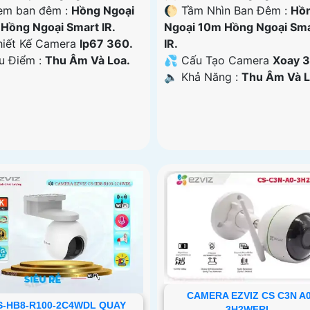
em ban đêm :
Hồng Ngoại
🌔 Tầm Nhìn Ban Đêm :
Hồ
Hồng Ngoại Smart IR.
Ngoại 10m Hồng Ngoại Sm
Thiết Kế Camera
Ip67 360.
IR.
Ưu Điểm :
Thu Âm Và Loa.
💦 Cấu Tạo Camera
Xoay 3
️🔈 Khả Năng :
Thu Âm Và L
CAMERA EZVIZ CS C3N A
S-HB8-R100-2C4WDL QUAY
3H2WFRL