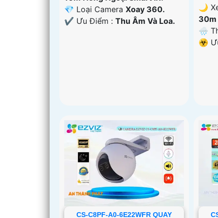
🌙 X
💎 Loại Camera
Xoay 360.
30m 
️✔️ Ưu Điểm :
Thu Âm Và Loa.
🌧️ 
️☣️ 
CS-C8PF-A0-6E22WFR QUAY
C