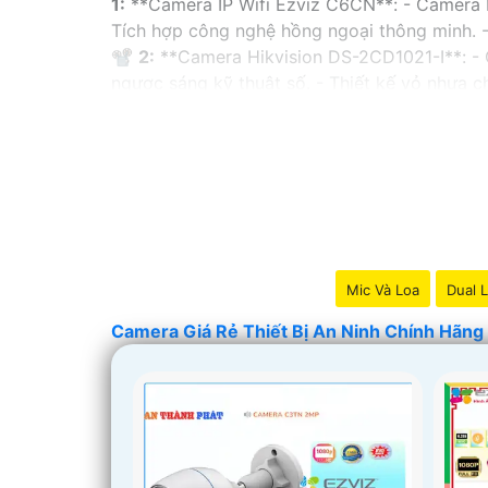
1:
**Camera IP Wifi Ezviz C6CN**: - Camera IP
Tích hợp công nghệ hồng ngoại thông minh. -
📽
2:
**Camera Hikvision DS-2CD1021-I**: - 
ngược sáng kỹ thuật số. - Thiết kế vỏ nhựa
✳️
3:
**Camera Dahua HDCVI HAC-HFW1200T**:
ngoại lên đến 20m. - Chống ngược sáng Digit
Nhớ kiểm tra và lựa chọn sản phẩm phù hợp v
hàng tại các cửa hàng điện tử uy tín hoặc cử
Mic Và Loa
Dual L
Camera Giá Rẻ Thiết Bị An Ninh Chính Hãng