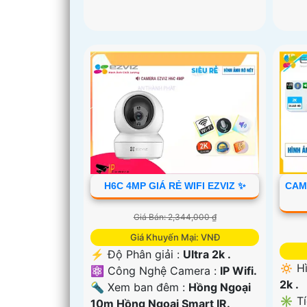
H6C 4MP GIÁ RẺ WIFI EZVIZ ✨
CAME
Giá Bán: 2,344,000 ₫
Giá Khuyến Mại: VNĐ
️⚡ Độ Phân giải :
Ultra 2k .
🔅 H
⚛️ Công Nghệ Camera :
IP Wifi.
2k .
🔦 Xem ban đêm :
Hồng Ngoại
✳️ T
10m Hồng Ngoại Smart IR.