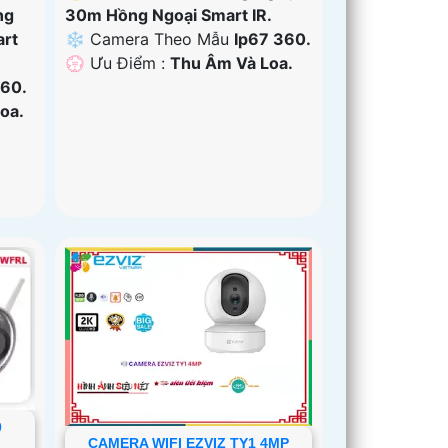
ng
30m Hồng Ngoại Smart IR.
art
❄ Camera Theo Mẫu
Ip67 360.
️💮 Ưu Điểm :
Thu Âm Và Loa.
60.
oa.
0
CAMERA WIFI EZVIZ TY1 4MP