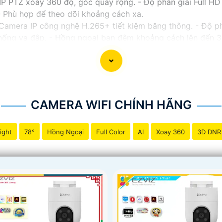
 PTZ xoay 360 độ, góc quay rộng. - Độ phân giải Full HD 1
 Phù hợp để theo dõi khoảng cách xa.
Camera IP công nghệ H.265+ tiết kiệm băng thông. - Độ p
 chống va đập. - Hồng ngoại ban đêm khoảng cách lên đến 
 - Camera HDCVI 2MP hỗ trợ chất lượng hình ảnh cao. -
al WDR, cân bằng sáng, chống nhiễu 3D. - Giá phải chăng 
ới nhu cầu sử dụng và không gian lắp đặt của bạn. Bạn có 
a hàng thiết bị an ninh chuyên nghiệp. Chúc bạn tìm được g
CAMERA WIFI CHÍNH HÃNG
ight
78°
Hồng Ngoại
Full Color
AI
Xoay 360
3D DNR