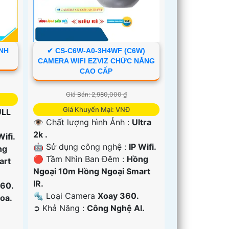
INH
✔ CS-C6W-A0-3H4WF (C6W)
CAMERA WIFI EZVIZ CHỨC NĂNG
CAO CẤP
Giá Bán: 2,980,000 ₫
Giá Khuyến Mại: VNĐ
ULL
👁 Chất lượng hình Ảnh :
Ultra
2k .
Wifi.
🤖️ Sử dụng công nghệ :
IP Wifi.
ng
🔴 Tầm Nhìn Ban Đêm :
Hồng
art
Ngoại 10m Hồng Ngoại Smart
IR.
60.
🔩 Loại Camera
Xoay 360.
oa.
️➲ Khả Năng :
Công Nghệ AI.