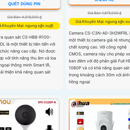
QUÉT DÙNG PIN
Giá Bán: 1,675,000 ₫
Giá Bán: 4,518,000 ₫
Giá Khuyến Mại: ngung s₫n xu
á Khuyến Mại: ngung s₫n xu₫t
Camera CS-C3N-A0-3H2WFRL 
a quan sát CS-HB8-R100-
một thiết bị camera giá rẻ nhưn
 là một thiết bị tiên tiến với
chất lượng cao. Với công nghệ
 chức năng cao cấp. Nó được
CMOS, camera này cho phép x
ợp với tính năng thu âm và loa
ban đêm với độ phân giải Full H
ngoại thông minh Smart IR,
1080P và có khả năng quan sát
cải thiện khả năng quan sát
trong khoảng cách 30m với ánh
hồng ngoại