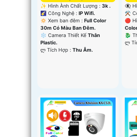
👁️‍
✨ Hình Ành Chất Lượng :
3k .
⚒ Cô
🌠 Công Nghệ :
IP Wifi.
🔴 H
🔅 Xem ban đêm :
Full Color
Colo
30m Có Màu Ban Ðêm.
🐉️ 
❄ Camera Thiết Kế
Thân
️ლ T
Plastic.
️ლ Tích Hợp :
Thu Âm.