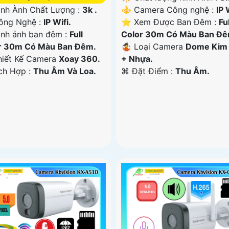
⚜️ Camera Công nghệ :
IP 
 Hình Ành Chất Lượng :
3k .
⭐ Xem Được Ban Đêm :
Ful
ng Nghệ :
IP Wifi.
Color 30m Có Màu Ban Ðê
ình ảnh ban đêm :
Full
🤹 Loại Camera
Dome Kim 
r 30m Có Màu Ban Ðêm.
+ Nhựa.
Thiết Kế Camera
Xoay 360.
️⌘ Đặt Điểm :
Thu Âm.
ích Hợp :
Thu Âm Và Loa.