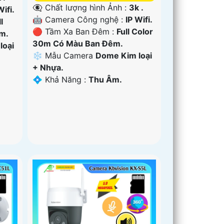
👁️‍🗨 Chất lượng hình Ảnh :
3k .
Wifi.
🤖️ Camera Công nghệ :
IP Wifi.
l
🔴 Tầm Xa Ban Đêm :
Full Color
m.
30m Có Màu Ban Ðêm.
loại
❄ Mẫu Camera
Dome Kim loại
+ Nhựa.
️💠 Khả Năng :
Thu Âm.