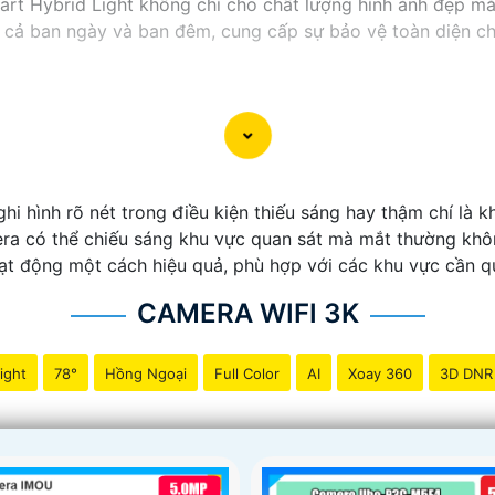
art Hybrid Light không chỉ cho chất lượng hình ảnh đẹp mắ
ng cả ban ngày và ban đêm, cung cấp sự bảo vệ toàn diện 
 hình rõ nét trong điều kiện thiếu sáng hay thậm chí là k
a có thể chiếu sáng khu vực quan sát mà mắt thường khôn
ạt động một cách hiệu quả, phù hợp với các khu vực cần qu
CAMERA WIFI 3K
ight
78°
Hồng Ngoại
Full Color
AI
Xoay 360
3D DNR