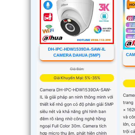
DH-IPC-HDW1539DA-SAW-IL
CAM
CAMERA DAHUA (5MP)
Giá Bán:
Giá Khuyến Mại: 5%-35%
Camera DH-IPC-HDW1539DA-SAW-
Camer
IL là giải pháp an ninh thông minh với
trang
thiết kế nhỏ gọn có độ phân giải 5MP
× 162
siêu nét và khả năng ghi hình ban
và cô
đêm rõ ràng nhờ công nghệ hồng
lớn, 
ngoại Full Color 30m. Camera tích
trội 
hợp micro thu âm, phát hiện chính