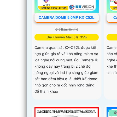
CAMERA DOME 5.0MP KX-C52L
C
Giá Bán: liên hệ
Giá Khuyến Mại: 5%-35%
Camera quan sát KX-C52L được kết
Camer
hợp giữa giá rẻ và khả năng micro và
hảo c
loa nghe nói cùng một lúc. Camera IP
nghệ 
không dây này trang bị 2 chế độ
khe t
hồng ngoại và led trợ sáng giúp giám
hình 
sát ban đêm hiệu quả, thiết kế dome
nhỏ gọn cho ra gốc nhìn rộng đáng
để tham khảo