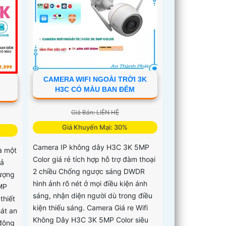
CAMERA WIFI NGOÀI TRỜI 3K
H3C CÓ MÀU BAN ĐÊM
Giá Bán: LIÊN HỆ
Giá Khuyến Mại: 30%
Camera IP không dây H3C 3K 5MP
à một
Color giá rẻ tích hợp hỗ trợ đàm thoại
hả
2 chiều Chống ngược sáng DWDR
lượng
hình ảnh rõ nét ở mọi điều kiện ánh
5MP
sáng, nhận diện người dù trong điều
thiết
kiện thiếu sáng. Camera Giá re Wifi
sát an
Không Dây H3C 3K 5MP Color siêu
 động