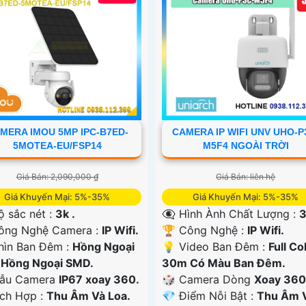
MERA IMOU 5MP IPC-B7ED-
CAMERA IP WIFI UNV UHO-P
5MOTEA-EU/FSP14
M5F4 NGOÀI TRỜI
Giá Bán: 2,090,000 ₫
Giá Bán: liên hệ
Giá Khuyến Mại: 5%-35%
Giá Khuyến Mại: 5%-35%
 Độ sắc nét :
3k .
👁️‍🗨 Hình Ành Chất Lượng :
3
ông Nghệ Camera :
IP Wifi.
🏆 Công Nghệ :
IP Wifi.
hìn Ban Đêm :
Hồng Ngoại
💡 Video Ban Đêm :
Full Co
Hồng Ngoại SMD.
30m Có Màu Ban Ðêm.
ẫu Camera
IP67 xoay 360.
🎲 Camera Dòng
Xoay 360
ích Hợp :
Thu Âm Và Loa.
️💎 Điểm Nỗi Bật :
Thu Âm 