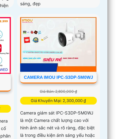
sáng, đẹp
 hiện
CAMERA IMOU IPC-S3DP-5M0WJ
Giá Bán: 2,600,000 ₫
Giá Khuyến Mại: 2,300,000 ₫
₫
Camera giám sát IPC-S3DP-5M0WJ
là một Camera chất lượng cao với
mera
hình ảnh sắc nét và rõ ràng, đặc biệt
 cố
là trong điều kiện ánh sáng yếu hoặc
ộ phân