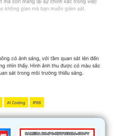
t mà còn mang lại sự chính xác trong việc
cho không gian mà bạn muốn giám sát.
hông có ánh sáng, với tầm quan sát lên đến
g nhìn thấy. Hình ảnh thu được có màu sắc
an sát trong môi trường thiếu sáng.
AI Coding
IP66