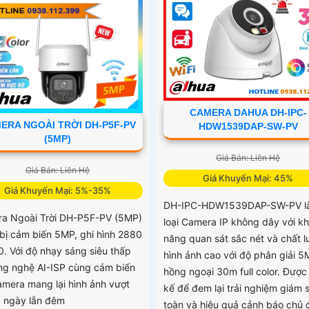
CAMERA DAHUA DH-IPC-
ERA NGOÀI TRỜI DH-P5F-PV
HDW1539DAP-SW-PV
(5MP)
Giá Bán: Liên Hệ
Giá Bán: Liên Hệ
Giá Khuyến Mại: 45%
Giá Khuyến Mại: 5%-35%
DH-IPC-HDW1539DAP-SW-PV l
a Ngoài Trời DH-P5F-PV (5MP)
loại Camera IP không dây với k
 bị cảm biến 5MP, ghi hình 2880
năng quan sát sắc nét và chất 
0. Với độ nhạy sáng siêu thấp
hình ảnh cao với độ phân giải 
ng nghệ AI-ISP cùng cảm biến
hồng ngoại 30m full color. Được 
camera mang lại hình ảnh vượt
kế để đem lại trải nghiệm giám 
cả ngày lẫn đêm
toàn và hiệu quả cảnh báo chủ