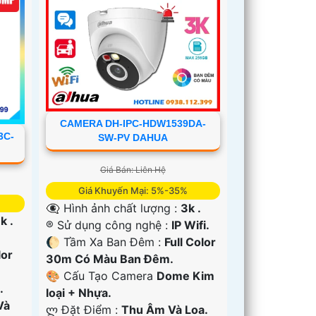
CAMERA DH-IPC-HDW1539DA-
3C-
SW-PV DAHUA
Giá Bán: Liên Hệ
Giá Khuyến Mại: 5%-35%
👁️‍🗨 Hình ảnh chất lượng :
3k .
k .
®️ Sử dụng công nghệ :
IP Wifi.
🌔 Tầm Xa Ban Đêm :
Full Color
lor
30m Có Màu Ban Ðêm.
🎨 Cấu Tạo Camera
Dome Kim
.
loại + Nhựa.
Và
️ლ Đặt Điểm :
Thu Âm Và Loa.