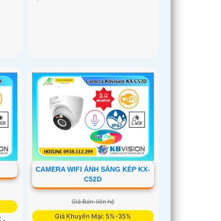
CAMERA WIFI ÁNH SÁNG KÉP KX-
C52D
Giá Bán: liên hệ
Giá Khuyến Mại: 5%-35%
 .