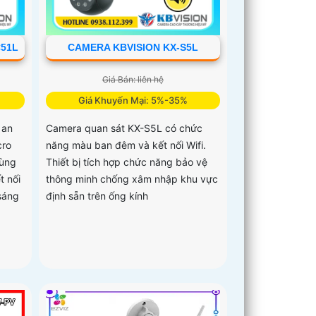
C51L
CAMERA KBVISION KX-S5L
Giá Bán: liên hệ
Giá Khuyến Mại: 5%-35%
 an
Camera quan sát KX-S5L có chức
cro
năng màu ban đêm và kết nối Wifi.
cùng
Thiết bị tích hợp chức năng bảo vệ
t nối
thông minh chống xâm nhập khu vực
sáng
định sẵn trên ống kính