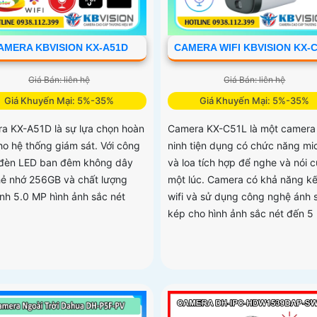
AMERA KBVISION KX-A51D
CAMERA WIFI KBVISION KX-
Giá Bán: liên hệ
Giá Bán: liên hệ
Giá Khuyến Mại: 5%-35%
Giá Khuyến Mại: 5%-35%
a KX-A51D là sự lựa chọn hoàn
Camera KX-C51L là một camera
ho hệ thống giám sát. Với công
ninh tiện dụng có chức năng mi
đèn LED ban đêm không dây
và loa tích hợp để nghe và nói 
hẻ nhớ 256GB và chất lượng
một lúc. Camera có khả năng kế
ảnh 5.0 MP hình ảnh sắc nét
wifi và sử dụng công nghệ ánh 
kép cho hình ảnh sắc nét đến 5