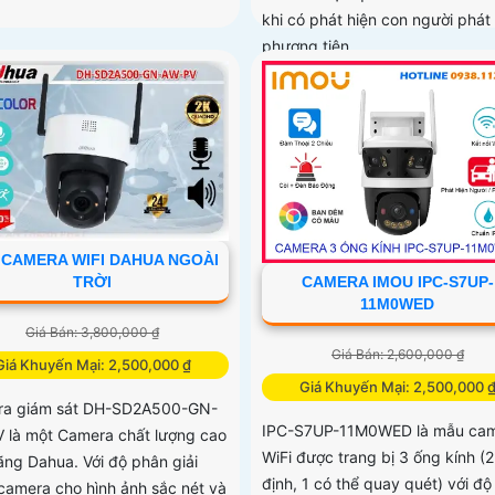
khi có phát hiện con người phát
phương tiện
 CAMERA WIFI DAHUA NGOÀI
CAMERA IMOU IPC-S7UP-
TRỜI
11M0WED
Giá Bán: 3,800,000 ₫
Giá Bán: 2,600,000 ₫
Giá Khuyến Mại: 2,500,000 ₫
Giá Khuyến Mại: 2,500,000 
a giám sát DH-SD2A500-GN-
IPC-S7UP-11M0WED là mẫu ca
 là một Camera chất lượng cao
WiFi được trang bị 3 ống kính (2
ãng Dahua. Với độ phân giải
định, 1 có thể quay quét) với đ
camera cho hình ảnh sắc nét và