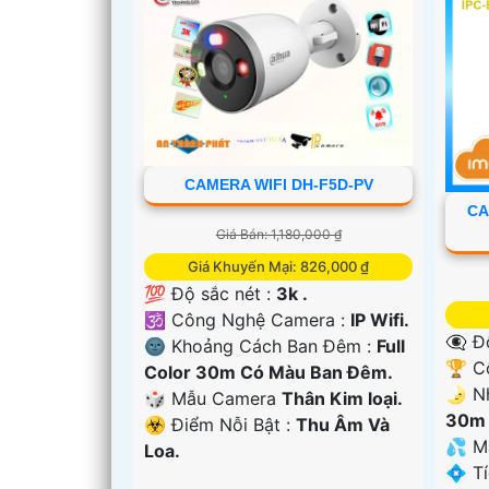
CAMERA WIFI DH-F5D-PV
CA
Giá Bán: 1,180,000 ₫
Giá Khuyến Mại: 826,000 ₫
💯 Độ sắc nét :
3k .
🕉️ Công Nghệ Camera :
IP Wifi.
👁️‍🗨
🌚 Khoảng Cách Ban Đêm :
Full
'
🏆 C
Color 30m Có Màu Ban Ðêm.
🌛 N
🎲 Mẫu Camera
Thân Kim loại.
30m 
️☣️ Điểm Nỗi Bật :
Thu Âm Và
💦 M
Loa.
️💠 T