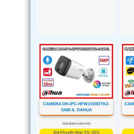
CAM
CAMERA DH-IPC-HFW1539DTK2-
SAW-IL DAHUA
Giá Bán: Liên Hệ
Giá Khuyến Mại: 5%-35%