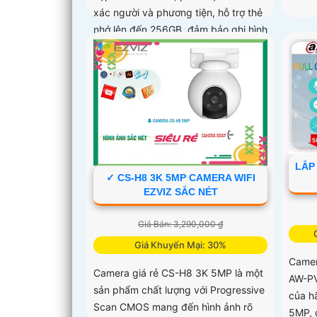
xác người và phương tiện, hỗ trợ thẻ
nhớ lên đến 256GB, đảm bảo ghi hình
liên tục và hiệu quả
LẮP
✓ CS-H8 3K 5MP CAMERA WIFI
EZVIZ SẮC NÉT
Giá Bán: 3,290,000 ₫
Giá Khuyến Mại: 30%
Camer
Camera giá rẻ CS-H8 3K 5MP là một
AW-PV
sản phẩm chất lượng với Progressive
của h
Scan CMOS mang đến hình ảnh rõ
5MP, 