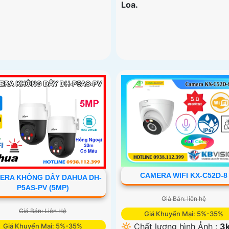
Loa.
CAMERA WIFI KX-C52D-8
ERA KHÔNG DÂY DAHUA DH-
P5AS-PV (5MP)
Giá Bán: liên hệ
Giá Bán: Liên Hệ
Giá Khuyến Mại: 5%-35%
🔆 Chất lượng hình Ảnh :
3k
Giá Khuyến Mại: 5%-35%