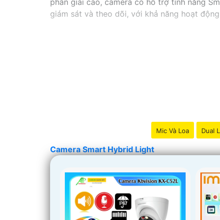
phân giải cao, camera có hỗ trợ tính năng Sm
giám sát và theo dõi, với khả năng hoạt độ
Mic Và Loa
Dual L
Camera Smart Hybrid Light