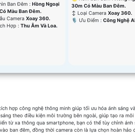
hìn Ban Đêm :
Hồng Ngoại
30m Có Màu Ban Ðêm.
Có Màu Ban Ðêm.
↕️ Loại Camera
Xoay 360.
Mẫu Camera
Xoay 360.
️🎙 Ưu Điểm :
Công Nghệ AI
ích Hợp :
Thu Âm Và Loa.
tích hợp công nghệ thông minh giúp tối ưu hóa ánh sáng và
áng theo điều kiện môi trường bên ngoài, giúp tạo ra môi 
hiển từ xa thông qua smartphone, bạn có thể tùy chỉnh ánh
 vào ban đêm, đồng thời camera còn là lựa chọn hoàn hảo để