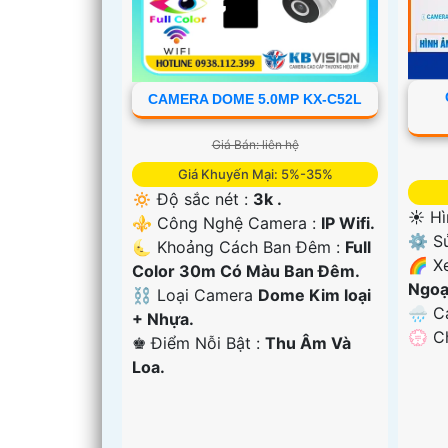
CAMERA DOME 5.0MP KX-C52L
Giá Bán: liên hệ
Giá Khuyến Mại: 5%-35%
🔅 Độ sắc nét :
3k .
☀️ Hì
⚜️ Công Nghệ Camera :
IP Wifi.
⚙ Sử
🌜 Khoảng Cách Ban Đêm :
Full
🌈 X
Color 30m Có Màu Ban Ðêm.
Ngoạ
⛓ Loại Camera
Dome Kim loại
🌧️ 
+ Nhựa.
'
️💮 
️♚ Điểm Nỗi Bật :
Thu Âm Và
Loa.