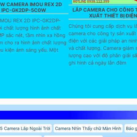
EW CAMERA IMOU REX 2D
LẮP CAMERA CHO CÔNG 
IPC-GK2DP-5C0W
XUẤT THIẾT BỊ ĐIỆ
IMOU REX 2D IPC-GK2DP-
Chúng tôi cung cấp dịch vụ l
 chất lượng hình ảnh chất
camera cho công ty sản xuất 
P sắc nét, tầm nhìn xa hồng
điện với các giải pháp an ninh
m cho ra hình ảnh chất lượng
và chất lượng. Camera giám s
ều kiện ánh sáng yếu. Một
lượng cao với độ phân giải sắ
ghi hình cả ngày lẫn đêm
5 Camera Lắp Ngoài Trời
Camera Nhìn Thấy chữ Màn Hình
Báo g