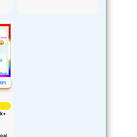
IFI
2k+
oại