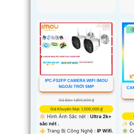
IPC-F52FP CAMERA WIFI IMOU
NGOÀI TRỜI 5MP
CAM
Giá Bán: 1,800,000 ₫
Giá Khuyến Mại: 1,500,000 ₫
🔅 Hình Ảnh Sắc nét :
Ultra 2k+
sắc nét .
✨ Độ
⚜️ Trang Bị Công Nghệ :
IP Wifi.
✳️ C