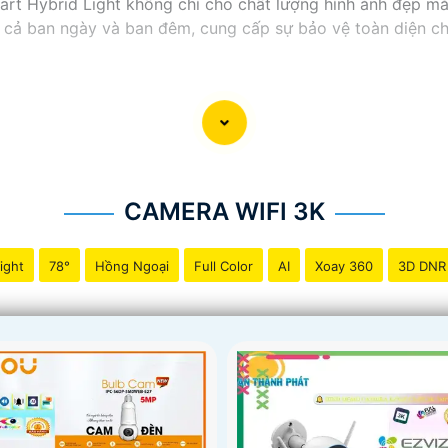
art Hybrid Light không chỉ cho chất lượng hình ảnh đẹp mắ
ng cả ban ngày và ban đêm, cung cấp sự bảo vệ toàn diện 
CAMERA WIFI 3K
ight
78°
Hồng Ngoại
Full Color
AI
Xoay 360
3D DNR