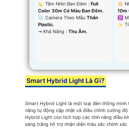
🌜 Tầm Nhìn Ban Đêm :
Full
🔅 N
Color 30m Có Màu Ban Ðêm.
10m 
❄ Camera Theo Mẫu
Thân
🕉️ 
Plastic.
️✨ T
️⇝ Khả Năng :
Thu Âm.
Smart Hybrid Light Là Gì?
Smart Hybrid Light là một loại đèn thông minh 
năng tự động cập nhật và điều chỉnh cường độ s
Hybrid Light còn tích hợp các tính năng điều k
sáng trắng hỗ trợ nhận diện màu sắc chính xác