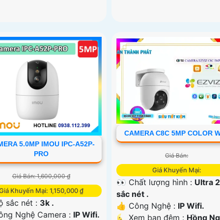
CAMERA C8C 5MP COLOR W
ERA 5.0MP IMOU IPC-A52P-
PRO
Giá Bán:
Giá Khuyến Mại:
Giá Bán: 1,600,000 ₫
👀 Chất lượng hình :
Ultra 
Giá Khuyến Mại: 1,150,000 ₫
sắc nét .
 sắc nét :
3k .
👍 Công Nghệ :
IP Wifi.
ông Nghệ Camera :
IP Wifi.
🌜 Xem ban đêm :
Hồng Ng