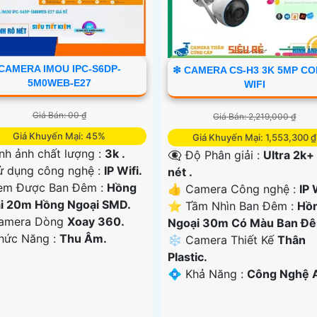
CAMERA IMOU IPC-S6DP-
❇ CAMERA CS-H3 3K 5MP C
5M0WEB-E27
WIFI
Giá Bán: 00 ₫
Giá Bán: 2,219,000 ₫
Giá Khuyến Mại: 45%
Giá Khuyến Mại: 1,553,300 ₫
nh ảnh chất lượng :
3k .
👁️‍🗨 Độ Phân giải :
Ultra 2k+
 dụng công nghệ :
IP Wifi.
nét .
em Được Ban Đêm :
Hồng
👍 Camera Công nghệ :
IP 
i 20m Hồng Ngoại SMD.
⭐ Tầm Nhìn Ban Đêm :
Hồ
Camera Dòng
Xoay 360.
Ngoại 30m Có Màu Ban Ð
Chức Năng :
Thu Âm.
❄ Camera Thiết Kế
Thân
Plastic.
️💠 Khả Năng :
Công Nghệ A