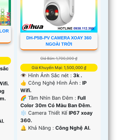
OLOR
DH-P5B-PV CAMERA XOAY 360
NGOÀI TRỜI
Giá Bán: 1,700,000 ₫
Giá Khuyến Mại: 1,500,000 ₫
 sắc
👁 Hình Ảnh Sắc nét :
3k .
👍 Công Nghệ Hình Ảnh :
IP
Wifi.
Wifi.
ng
🌈 Tầm Nhìn Ban Đêm :
Full
êm.
Color 30m Có Màu Ban Ðêm.
❄ Camera Thiết Kế
IP67 xoay
360.
I.
️🔔 Khả Năng :
Công Nghệ AI.