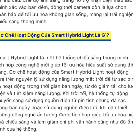
hính xác vào ban đêm, đồng thời camera còn là lựa chọn
oàn hảo để tối ưu hóa không gian sống, mang lại trải nghiệ
hiếu sáng thông minh.
ơ Chế Hoạt Động Của Smart Hybrid Light Là Gì?
mart Hybrid Light là một hệ thống chiếu sáng thông minh
ích hợp công nghệ mới giúp tối ưu hóa hiệu suất sử dụng đi
ăng. Cơ chế hoạt động của Smart Hybrid Light hoạt động
ựa trên nguyên lý sử dụng năng lượng mặt trời để tự sạc pi
à hoạt động trong thời gian ban ngày, từ đó giảm tải cho lư
ện và tiết kiệm năng lượng. Khi trời tối, hệ thống tự động
huyển sang sử dụng nguồn điện từ pin tích chúng đã sạc
rong ban ngày hoặc sử dụng nguồn điện lưới khi cần thiết.
hững công nghệ ấn tượng được tích hợp giúp tối ưu hóa hi
uả chiếu sáng và làm giảm chi phí vận hành cũng như độ ổn
ịnh của hệ thống.