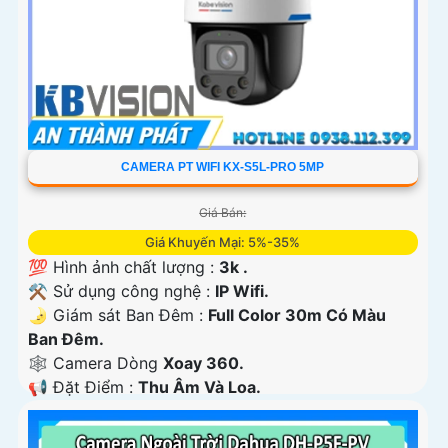
CAMERA PT WIFI KX-S5L-PRO 5MP
Giá Bán:
Giá Khuyến Mại: 5%-35%
💯 Hình ảnh chất lượng :
3k .
⚒ Sử dụng công nghệ :
IP Wifi.
🌛 Giám sát Ban Đêm :
Full Color 30m Có Màu
Ban Ðêm.
🕸️ Camera Dòng
Xoay 360.
️📢 Đặt Điểm :
Thu Âm Và Loa.