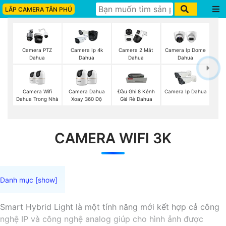
LẮP CAMERA TÂN PHÚ
Camera PTZ
Camera Ip 4k
Camera 2 Mắt
Camera Ip Dome
Dahua
Dahua
Dahua
Dahua
Camera Wifi
Camera Dahua
Đầu Ghi 8 Kênh
Camera Ip Dahua
Dahua Trong Nhà
Xoay 360 Độ
Giá Rẻ Dahua
CAMERA WIFI 3K
Smart Hybrid Light là một tính năng mới kết hợp cả công
nghệ IP và công nghệ analog giúp cho hình ảnh được