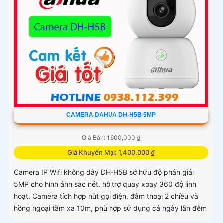
CAMERA DAHUA DH-H5B 5MP
Giá Bán: 1,600,000 ₫
Giá Khuyến Mại: 1,400,000 ₫
Camera IP Wifi không dây DH-H5B sở hữu độ phân giải
5MP cho hình ảnh sắc nét, hỗ trợ quay xoay 360 độ linh
hoạt. Camera tích hợp nút gọi điện, đàm thoại 2 chiều và
hồng ngoại tầm xa 10m, phù hợp sử dụng cả ngày lẫn đêm