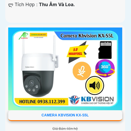
️ლ Tích Hợp :
Thu Âm Và Loa.
CAMERA KBVISION KX-S5L
Giá Bán: liên hệ