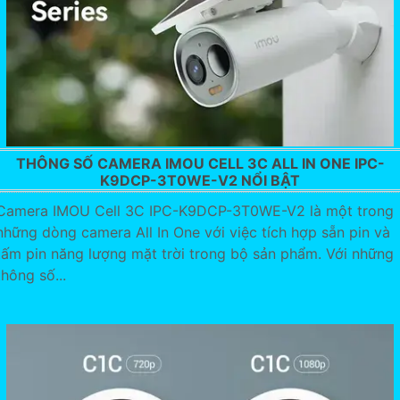
THÔNG SỐ CAMERA IMOU CELL 3C ALL IN ONE IPC-
K9DCP-3T0WE-V2 NỔI BẬT
Camera IMOU Cell 3C IPC-K9DCP-3T0WE-V2 là một trong
những dòng camera All In One với việc tích hợp sẵn pin và
tấm pin năng lượng mặt trời trong bộ sản phẩm. Với những
thông số...