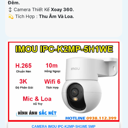
Ðêm.
↕️ Camera Thiết Kế
Xoay 360.
️💫 Tích Hợp :
Thu Âm Và Loa.
CAMERA IMOU IPC-K2MP-5H1WE 5MP