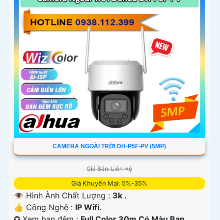
CAMERA NGOÀI TRỜI DH-P5F-PV (5MP)
Giá Bán: Liên Hệ
Giá Khuyến Mại: 5%-35%
👁 Hình Ành Chất Lượng :
3k .
👍 Công Nghệ :
IP Wifi.
✪ Xem ban đêm :
Full Color 30m Có Màu Ban