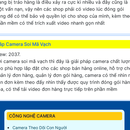
ạng bị tráo hàng là điều xảy ra cực kì nhiều và đây cũng là
t vấn nạn, vậy nên các shop phải có video lúc đóng gói
ng để có thể bảo vệ quyền lợi cho shop của mình, kèm the
ần mềm có thể trích xuất video nhanh gọn nhất
ắp Camera Soi Mã Vạch
ew: 2037.
i camera soi mã vạch thì đây là giải pháp camera chất lượ
o phù hợp lắp đặt cho các shop bán hàng online, hỗ trợ c
ản lý đơn hàng, quản lý đơn gói hàng, camera có thể nhìn
n đơn kèm theo đấy nhìn thấy được quy trình đóng gói hà
a, có thể tải video đơn hàng trực tiếp trên phần mềm
CÔNG NGHỆ CAMERA
Camera Theo Dõi Con Người