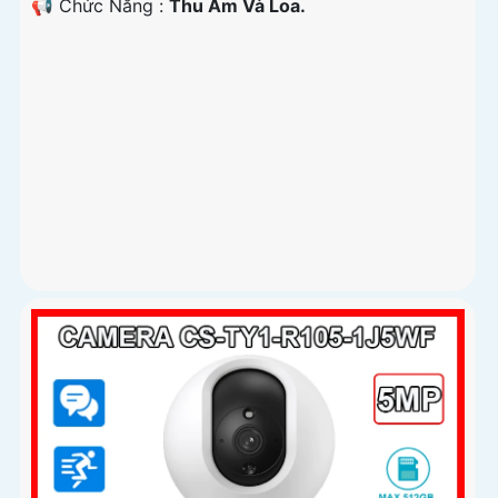
️📢 Chức Năng :
Thu Âm Và Loa.