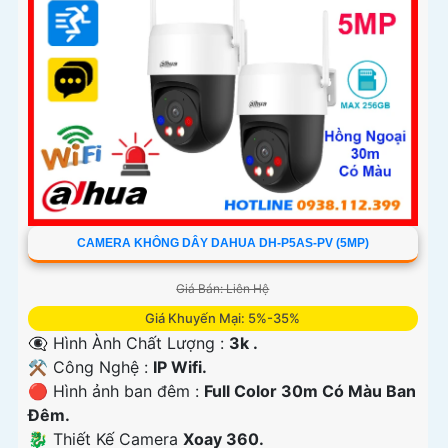
CAMERA KHÔNG DÂY DAHUA DH-P5AS-PV (5MP)
Giá Bán: Liên Hệ
Giá Khuyến Mại: 5%-35%
👁️‍🗨 Hình Ành Chất Lượng :
3k .
⚒ Công Nghệ :
IP Wifi.
🔴 Hình ảnh ban đêm :
Full Color 30m Có Màu Ban
Ðêm.
🐉️ Thiết Kế Camera
Xoay 360.