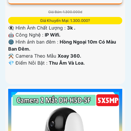
Giá Bán: 1.300.000d
Giá Khuyến Mại: 1.300.000?
👁️‍🗨 Hình Ành Chất Lượng :
3k .
🤖️ Công Nghệ :
IP Wifi.
🌚 Hình ảnh ban đêm :
Hồng Ngoại 10m Có Màu
Ban Ðêm.
⚒ Camera Theo Mẫu
Xoay 360.
️💎 Điểm Nỗi Bật :
Thu Âm Và Loa.