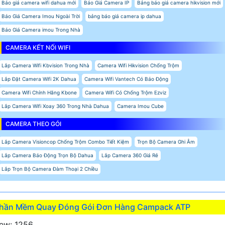
Báo giá camera wifi dahua mới
Báo Giá Camera IP
Bảng báo giá camera hikvision mới
Báo Giá Camera Imou Ngoài Trời
bảng báo giá camera ip dahua
Báo Giá Camera imou Trong Nhà
CAMERA KẾT NỐI WIFI
Lắp Camera Wifi Kbvision Trong Nhà
Camera Wifi Hikvision Chống Trộm
Lắp Đặt Camera Wifi 2K Dahua
Camera Wifi Vantech Có Báo Động
Camera Wifi Chính Hãng Kbone
Camera Wifi Có Chống Trộm Ezviz
Lắp Camera Wifi Xoay 360 Trong Nhà Dahua
Camera Imou Cube
CAMERA THEO GÓI
Lắp Camera Visioncop Chống Trộm Combo Tiết Kiệm
Trọn Bộ Camera Ghi Âm
Lắp Camera Báo Động Trọn Bộ Dahua
Lắp Camera 360 Giá Rẻ
Lắp Trọn Bộ Camera Đàm Thoại 2 Chiều
hần Mềm Quay Đóng Gói Đơn Hàng Campack ATP
ew: 1256.