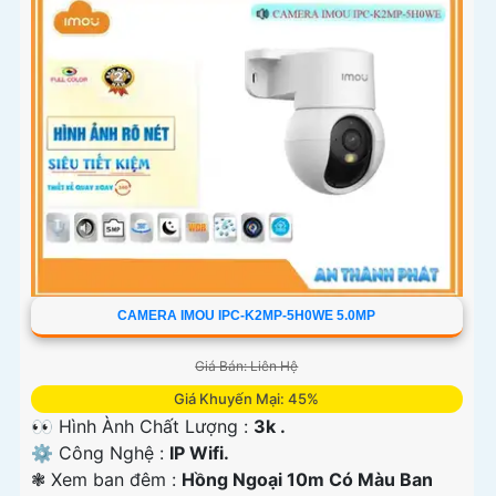
CAMERA IMOU IPC-K2MP-5H0WE 5.0MP
Giá Bán: Liên Hệ
Giá Khuyến Mại: 45%
👀 Hình Ành Chất Lượng :
3k .
⚙ Công Nghệ :
IP Wifi.
❃ Xem ban đêm :
Hồng Ngoại 10m Có Màu Ban