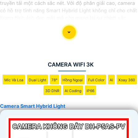
truyền tải một cách sắc nét. Với độ phân giải cao, camera
có hỗ trợ tính năng Smart Hybrid Light không chỉ cho chất
lượng hình ảnh đẹp mắt mà còn mang lại sự chính xác
trong việc giám sát và theo dõi, với khả năng hoạt động
cả ban ngày và ban đêm, cung cấp sự bảo vệ toàn diện
cho không gian mà bạn muốn giám sát.
CAMERA WIFI 3K
Mic Và Loa
Dual Light
78°
Hồng Ngoại
Full Color
AI
Xoay 360
3D DNR
AI Coding
IP66
Camera Smart Hybrid Light
'