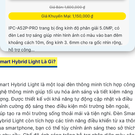
Giá Bán: 1,600,000 ₫
Giá Khuyến Mại: 1,150,000 ₫
IPC-A52P-PRO trang bị ống kính độ phân giải 5.0MP, có
đèn Led trợ sáng giúp nhìn hình ảnh có màu vào ban đêm
khoảng cách 10m, ống kính 3. 6mm cho ra gốc nhìn rộng,
hỗ trợ công...
mart Hybrid Light Là Gì?
mart Hybrid Light là một loại đèn thông minh tích hợp công
ghệ thông minh giúp tối ưu hóa ánh sáng và tiết kiệm năng
ượng. Được thiết kế với khả năng tự động cập nhật và điều
hỉnh cường độ sáng theo điều kiện môi trường bên ngoài,
iúp tạo ra môi trường sống thoải mái và tiện nghi. Đèn Sma
ybrid Light còn tích hợp các tính năng điều khiển từ xa thô
ua smartphone, bạn có thể tùy chỉnh ánh sáng theo sở thíc
à nhu cầu. Chế độ ánh sáng trắng hỗ trợ nhận diện màu sắc