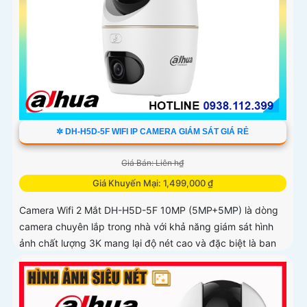
✲ DH-H5D-5F WIFI IP CAMERA GIÁM SÁT GIÁ RẺ
Giá Bán: Liên h₫
Giá Khuyến Mại: 1,499,000 ₫
Camera Wifi 2 Mắt DH-H5D-5F 10MP (5MP+5MP) là dòng
camera chuyên lắp trong nhà với khả năng giám sát hình
ảnh chất lượng 3K mang lại độ nét cao và đặc biệt là ban
đêm có màu sắc chân thực. Camera wifi DH-H5D-5F còn
giúp đảm bảo an ninh hiệu quả với tính năng phát hiện
người và thú cưng với độ chính xác cao