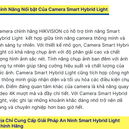
ính Năng Nổi bật Của Camera Smart Hybrid Light
amera chính hãng HIKVISION có hỗ trợ tính năng Smart
ybrid Light kết hợp giữa tính năng camera thông minh và
nh sáng tự nhiên. Với thiết kế nhỏ gọn, Camera Smart Hybr
ight có khả năng chụp ảnh với độ phân giải cao và chất
ượng hình ảnh sắc nét. Tính năng chụp ảnh ban đêm với ánh
áng tự nhiên giúp tăng cường hiệu suất và chất lượng của
ức ảnh. Camera Smart Hybrid Light cũng tích hợp công ng
I thông minh giúp nhận diện và tối ưu hóa các điều kiện ch
nh. Điểm đáng quan tâm khác của camera là khả năng quay
ideo 4K mượt mà và đầy chi tiết. Với Camera Smart Hybrid
ight, việc ghi lại những khoảnh khắc đáng nhớ trở nên dễ
àng và chuyên nghiệp hơn bao giờ hết.
ịa Chỉ Cung Cấp Giải Pháp An Ninh Smart Hybrid Light
hính Hãng