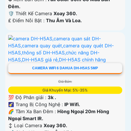
Ðêm.
🛡 Thiết Kế Camera
Xoay 360.
️₤ Điểm Nỗi Bật :
Thu Âm Và Loa.
CAMERA WIFI 6 DAHUA DH-H5AS 5MP
Giá Bán:
Giá Khuyến Mại: 5%-35%
💯 Độ Phân giải :
3k .
🌠 Trang Bị Công Nghệ :
IP Wifi.
🌈 Tầm Xa Ban Đêm :
Hồng Ngoại 20m Hồng
Ngoại Smart IR.
↕️ Loại Camera
Xoay 360.