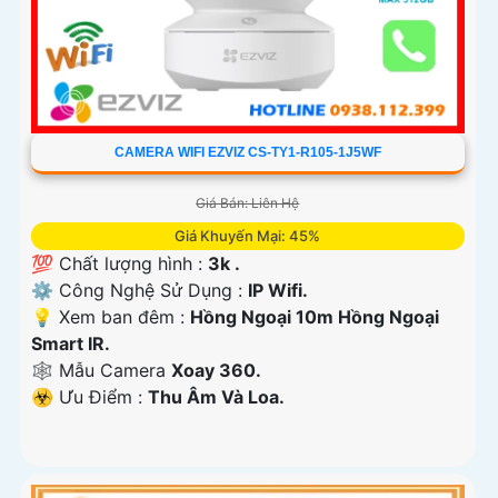
CAMERA WIFI EZVIZ CS-TY1-R105-1J5WF
Giá Bán: Liên Hệ
Giá Khuyến Mại: 45%
💯 Chất lượng hình :
3k .
⚙ Công Nghệ Sử Dụng :
IP Wifi.
💡 Xem ban đêm :
Hồng Ngoại 10m Hồng Ngoại
Smart IR.
🕸️ Mẫu Camera
Xoay 360.
️☣️ Ưu Điểm :
Thu Âm Và Loa.