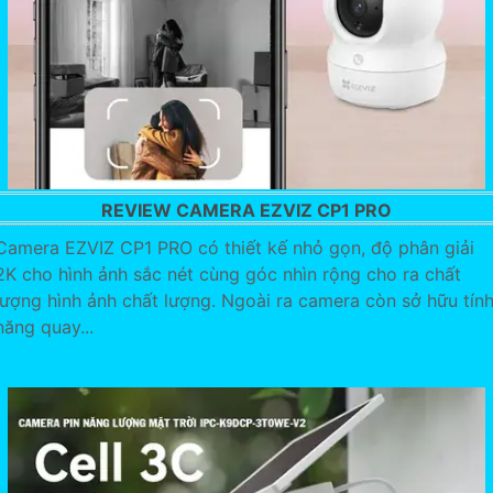
REVIEW CAMERA EZVIZ CP1 PRO
Camera EZVIZ CP1 PRO có thiết kế nhỏ gọn, độ phân giải
2K cho hình ảnh sắc nét cùng góc nhìn rộng cho ra chất
lượng hình ảnh chất lượng. Ngoài ra camera còn sở hữu tín
năng quay...