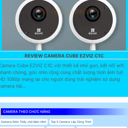
REVIEW CAMERA CUBE EZVIZ C1C
Camera Cube EZVIZ C1C với thiết kế nhỏ gọn, kết nối wifi
nhanh chóng, góc nhìn rộng cùng chất lượng hình ảnh full
HD 1080p mang lại cho người dùng trải nghiệm sử dụng
camera hài...
CAMERA THEO CHỨC NĂNG
Camera Nhìn Thấy chữ Màn Hình
Top 5 Camera Lắp Công Trình