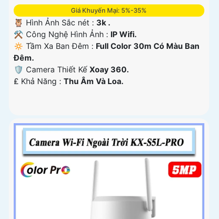
Giá Khuyến Mại: 5%-35%
🦉 Hình Ảnh Sắc nét :
3k .
⚒ Công Nghệ Hình Ảnh :
IP Wifi.
🔅 Tầm Xa Ban Đêm :
Full Color 30m Có Màu Ban
Ðêm.
🛡 Camera Thiết Kế
Xoay 360.
️₤ Khả Năng :
Thu Âm Và Loa.