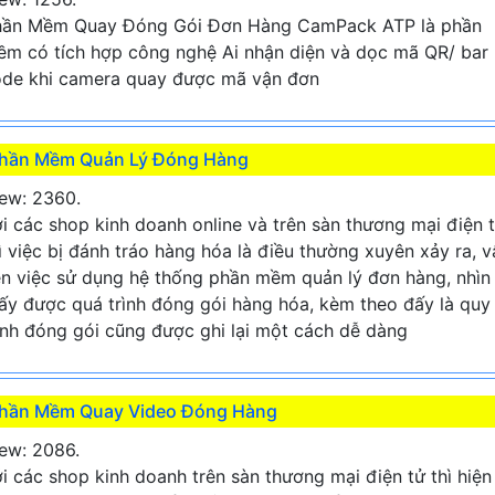
hần Mềm Quay Đóng Gói Đơn Hàng CamPack ATP là phần
m có tích hợp công nghệ Ai nhận diện và dọc mã QR/ bar
de khi camera quay được mã vận đơn
hần Mềm Quản Lý Đóng Hàng
ew: 2360.
i các shop kinh doanh online và trên sàn thương mại điện 
ì việc bị đánh tráo hàng hóa là điều thường xuyên xảy ra, v
n việc sử dụng hệ thống phần mềm quản lý đơn hàng, nhìn
ấy được quá trình đóng gói hàng hóa, kèm theo đấy là quy
ình đóng gói cũng được ghi lại một cách dễ dàng
hần Mềm Quay Video Đóng Hàng
ew: 2086.
i các shop kinh doanh trên sàn thương mại điện tử thì hiện