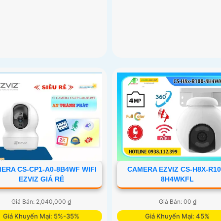
CAMERA EZVIZ CS-H8X-R10
ERA CS-CP1-A0-8B4WF WIFI
8H4WKFL
EZVIZ GIÁ RẺ
Giá Bán: 00 ₫
Giá Bán: 2,040,000 ₫
Giá Khuyến Mại: 45%
Giá Khuyến Mại: 5%-35%