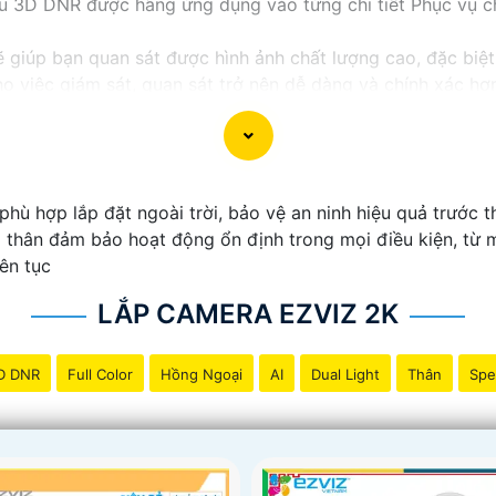
u 3D DNR được hãng ứng dụng vào từng chi tiết Phục vụ ch
giúp bạn quan sát được hình ảnh chất lượng cao, đặc biệt
o việc giám sát, quan sát trở nên dễ dàng và chính xác hơ
hù hợp lắp đặt ngoài trời, bảo vệ an ninh hiệu quả trước t
a thân đảm bảo hoạt động ổn định trong mọi điều kiện, từ
ên tục
LẮP CAMERA EZVIZ 2K
D DNR
Full Color
Hồng Ngoại
AI
Dual Light
Thân
Spe