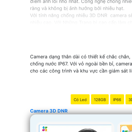
điểm ảnh lỗi nhỏ nhất. Công nghệ chống nhiễ
ràng và không bị ảnh hưởng bởi nhiễu hạt.
Với tính năng chống nhiễu 3D DNR camera sẽ 
nhiễu cao. Với Những Trang bị cao cấp làm ch
Camera dạng thân dài có thiết kế chắc chắn, p
chống nước IP67. Với vỏ ngoài bền bỉ, camer
cho các công trình và khu vực cần giám sát li
Có Led
128GB
IP66
3
Camera 3D DNR