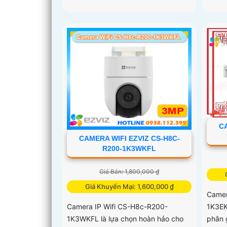
CA
CAMERA WIFI EZVIZ CS-H8C-
R200-1K3WKFL
Giá Bán: 1,800,000 ₫
Giá Khuyến Mại: 1,600,000 ₫
Camer
1K3EK
Camera IP Wifi CS-H8c-R200-
phân 
1K3WKFL là lựa chọn hoàn hảo cho