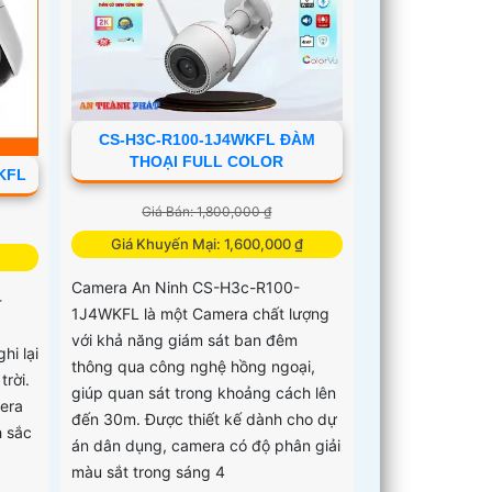
CS-H3C-R100-1J4WKFL ĐÀM
THOẠI FULL COLOR
KFL
Giá Bán: 1,800,000 ₫
Giá Khuyến Mại: 1,600,000 ₫
Camera An Ninh CS-H3c-R100-
-
1J4WKFL là một Camera chất lượng
với khả năng giám sát ban đêm
hi lại
thông qua công nghệ hồng ngoại,
trời.
giúp quan sát trong khoảng cách lên
era
đến 30m. Được thiết kế dành cho dự
h sắc
án dân dụng, camera có độ phân giải
màu sắt trong sáng 4