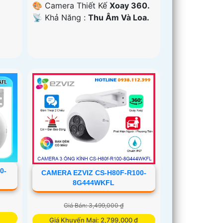
🎨 Camera Thiết Kế
Xoay 360.
️📡 Khả Năng :
Thu Âm Và Loa.
0-
CAMERA EZVIZ CS-H80F-R100-
8G444WKFL
Giá Bán: 3,499,000 ₫
Giá Khuyến Mại: 2,799,000 ₫