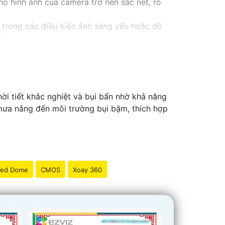
o hình ảnh của camera trở nên sắc nét, rõ
 trong các điều kiện ánh sáng yếu hoặc độ
n.
hời tiết khắc nghiệt và bụi bẩn nhờ khả năng
 mưa nắng đến môi trường bụi bặm, thích hợp
ed Dome
CMOS
Xoay 360