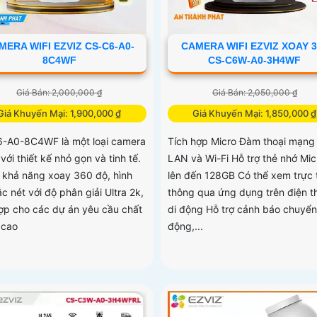
MERA WIFI EZVIZ CS-C6-A0-
CAMERA WIFI EZVIZ XOAY 3
8C4WF
CS-C6W-A0-3H4WF
Giá Bán: 2,000,000 ₫
Giá Bán: 2,050,000 ₫
Giá Khuyến Mại: 1,900,000 ₫
Giá Khuyến Mại: 1,850,000 ₫
-A0-8C4WF là một loại camera
Tích hợp Micro Đàm thoại mạng 
 với thiết kế nhỏ gọn và tinh tế.
LAN và Wi-Fi Hỗ trợ thẻ nhớ Mi
 khả năng xoay 360 độ, hình
lên đến 128GB Có thể xem trực 
c nét với độ phân giải Ultra 2k,
thông qua ứng dụng trên điện t
ợp cho các dự án yêu cầu chất
di động Hỗ trợ cảnh báo chuyển
 cao
động,...