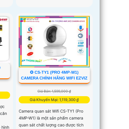
0
✪ CS-TY1 (PRO 4MP-W1)
CAMERA CHÍNH HÃNG WIFI EZVIZ
Giá Bán: 1,599,000 ₫
Giá Khuyến Mại: 1,119,300 ₫
ợc
Camera quan sát Wifi CS-TY1 (Pro
 căn
4MP-W1) là một sản phẩm camera
à
quan sát chất lượng cao được tích
 hình