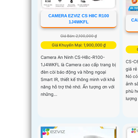
CAMERA EZVIZ CS H8C R100
CA
1J4WKFL
Giá Bán: 2,100,000 ₫
Giá Khuyến Mại: 1,900,000 ₫
Camera An Ninh CS-H8c-R100-
CS-C6
1J4WKFL là Camera cao cấp trang bị
giá rẻ
đèn còi báo động và hồng ngoại
Nó có
Smart IR, thiết kế thông minh với khả
ảnh sắ
năng hỗ trợ thẻ nhớ. Ấn tượng ơn với
phù h
những...
lượng