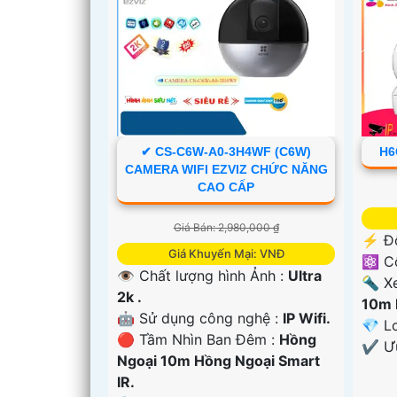
✔ CS-C6W-A0-3H4WF (C6W)
H6
'
CAMERA WIFI EZVIZ CHỨC NĂNG
CAO CẤP
Giá Bán: 2,980,000 ₫
️⚡ Đ
Giá Khuyến Mại: VNĐ
⚛️ C
👁 Chất lượng hình Ảnh :
Ultra
🔦 X
2k .
10m 
🤖️ Sử dụng công nghệ :
IP Wifi.
💎 L
🔴 Tầm Nhìn Ban Đêm :
Hồng
️✔️ 
Ngoại 10m Hồng Ngoại Smart
IR.