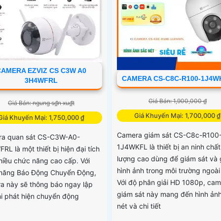
CAMERA EZVIZ CS C3W A0
CAMERA CS-C8C-R100-1J4W
3H4WFRL
Giá Bán: 1,900,000 ₫
Giá Bán: ngung s₫n xu₫t
Giá Khuyến Mại: 1,700,000 ₫
Giá Khuyến Mại: 1,750,000 ₫
Camera giám sát CS-C8c-R100
a quan sát CS-C3W-A0-
1J4WKFL là thiết bị an ninh chất
L là một thiết bị hiện đại tích
lượng cao dùng để giám sát và g
hiều chức năng cao cấp. Với
hình ảnh trong môi trường ngoài 
năng Báo Động Chuyển Động,
Với độ phân giải HD 1080p, cam
a này sẽ thông báo ngay lập
giám sát này mang đến hình ản
hi phát hiện chuyển động
nét và chi tiết