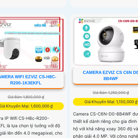
CAMERA EZVIZ CS C6N D
MERA WIFI EZVIZ CS-H8C-
8B4WF
R200-1K3EKFL
Giá Bán: 1,250,000 ₫
Giá Bán: 1,800,000 ₫
Giá Khuyến Mại: 1,150,000 ₫
Giá Khuyến Mại: 1,600,000 ₫
Camera CS-C6N-D0-8B4WF đư
a IP Wifi CS-H8c-R200-
thiết kế dành riêng cho gia đình
FL là lựa chọn lý tưởng với độ
hộ với khả năng xoay 360 độ v
giải lên đến 4.0 megapixel, cho
phân giải 4.0 MP. Với công nghệ