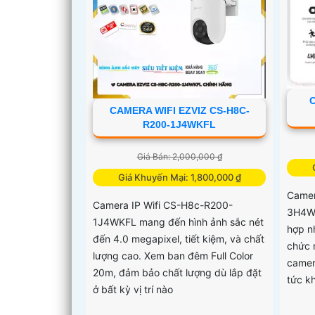
CAMERA WIFI EZVIZ CS-H8C-
R200-1J4WKFL
Giá Bán: 2,000,000 ₫
Giá Khuyến Mại: 1,800,000 ₫
Camer
Camera IP Wifi CS-H8c-R200-
3H4WFR
1J4WKFL mang đến hình ảnh sắc nét
hợp n
đến 4.0 megapixel, tiết kiệm, và chất
chức 
lượng cao. Xem ban đêm Full Color
camer
20m, đảm bảo chất lượng dù lắp đặt
tức k
ở bất kỳ vị trí nào