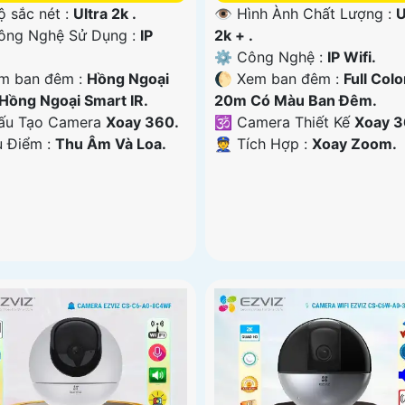
👁 Hình Ành Chất Lượng :
U
ộ sắc nét :
Ultra 2k .
2k + .
ng Nghệ Sử Dụng :
IP
⚙ Công Nghệ :
IP Wifi.
🌔 Xem ban đêm :
Full Colo
m ban đêm :
Hồng Ngoại
20m Có Màu Ban Ðêm.
Hồng Ngoại Smart IR.
🕉️ Camera Thiết Kế
Xoay 3
Cấu Tạo Camera
Xoay 360.
️👮 Tích Hợp :
Xoay Zoom.
u Điểm :
Thu Âm Và Loa.