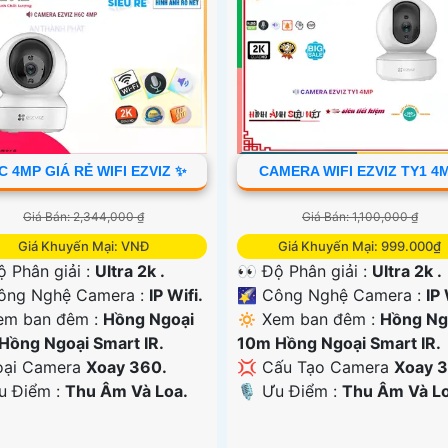
C 4MP GIÁ RẺ WIFI EZVIZ ✨
CAMERA WIFI EZVIZ TY1 4
Giá Bán: 2,344,000 ₫
Giá Bán: 1,100,000 ₫
Giá Khuyến Mại: VNĐ
Giá Khuyến Mại: 999.000₫
ộ Phân giải :
Ultra 2k .
👀 Độ Phân giải :
Ultra 2k .
ông Nghệ Camera :
IP Wifi.
🌠 Công Nghệ Camera :
IP 
em ban đêm :
Hồng Ngoại
🔅 Xem ban đêm :
Hồng Ng
Hồng Ngoại Smart IR.
10m Hồng Ngoại Smart IR.
oại Camera
Xoay 360.
💢 Cấu Tạo Camera
Xoay 3
Ưu Điểm :
Thu Âm Và Loa.
️🎙 Ưu Điểm :
Thu Âm Và Lo