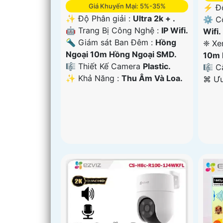
Giá Khuyến Mại: 5%-35%
️⚡ Đ
✨ Độ Phân giải :
Ultra 2k + .
⚙ Cô
🤖️ Trang Bị Công Nghệ :
IP Wifi.
Wifi.
🔦 Giám sát Ban Đêm :
Hồng
❈ Xe
Ngoại 10m Hồng Ngoại SMD.
10m 
🎼️ Thiết Kế Camera
Plastic.
🎼️ 
️✨ Khả Năng :
Thu Âm Và Loa.
️⌘ Ư