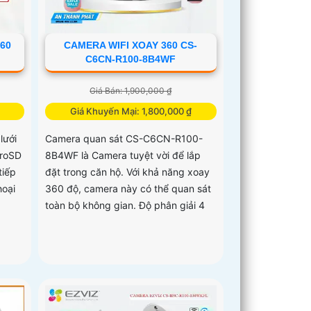
60
CAMERA WIFI XOAY 360 CS-
C6CN-R100-8B4WF
Giá Bán: 1,900,000 ₫
Giá Khuyến Mại: 1,800,000 ₫
lưới
Camera quan sát CS-C6CN-R100-
croSD
8B4WF là Camera tuyệt vời để lắp
tiếp
đặt trong căn hộ. Với khả năng xoay
hoại
360 độ, camera này có thể quan sát
toàn bộ không gian. Độ phân giải 4