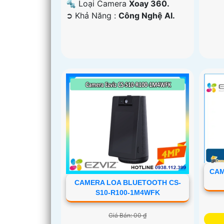
🔩 Loại Camera
Xoay 360.
️➲ Khả Năng :
Công Nghệ AI.
CAM
CAMERA LOA BLUETOOTH CS-
S10-R100-1M4WFK
Giá Bán: 00 ₫