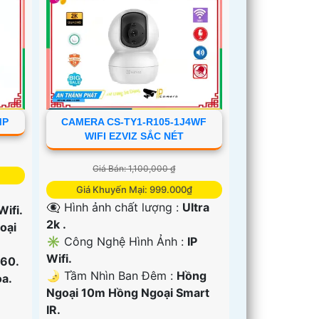
MP
CAMERA CS-TY1-R105-1J4WF
WIFI EZVIZ SẮC NÉT
Giá Bán: 1,100,000 ₫
Giá Khuyến Mại: 999.000₫
👁️‍🗨 Hình ảnh chất lượng :
Ultra
Wifi.
2k .
oại
✳️ Công Nghệ Hình Ảnh :
IP
Wifi.
60.
🌛 Tầm Nhìn Ban Đêm :
Hồng
a.
Ngoại 10m Hồng Ngoại Smart
IR.