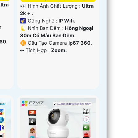
ltra
👀 Hình Ành Chất Lượng :
Ultra
2k + .
🌠 Công Nghệ :
IP Wifi.
r
🌜 Nhìn Ban Đêm :
Hồng Ngoại
30m Có Màu Ban Ðêm.
60.
♊ Cấu Tạo Camera
Ip67 360.
️↭ Tích Hợp :
Zoom.