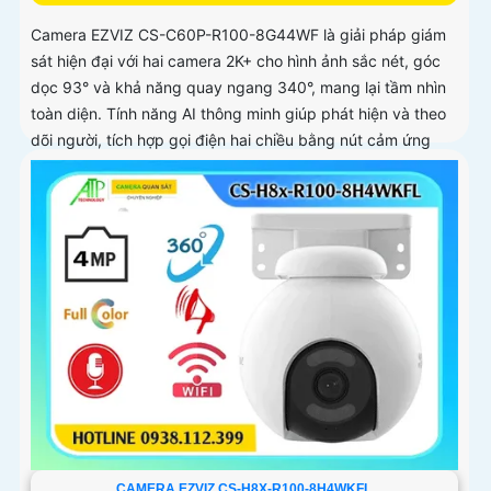
Camera EZVIZ CS-C60P-R100-8G44WF là giải pháp giám
sát hiện đại với hai camera 2K+ cho hình ảnh sắc nét, góc
dọc 93° và khả năng quay ngang 340°, mang lại tầm nhìn
toàn diện. Tính năng AI thông minh giúp phát hiện và theo
dõi người, tích hợp gọi điện hai chiều bằng nút cảm ứng
CAMERA EZVIZ CS-H8X-R100-8H4WKFL