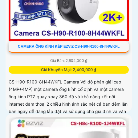
CAMERA ỐNG KÍNH KÉP EZVIZ CS-H90-R100-8H44WKFL
Giá Bán: 2,604,000 ₫
Giá Khuyến Mại: 2,400,000 ₫
CS-H90-R100-8H44WKFL Camera Với độ phân giải cao
(4MP+4MP) một camera ống kính cố định và một camera
ống kính PTZ quay xoay 360 độ và khả năng kết nối
internet đàm thoại 2 chiều hình ảnh sắc nét cả ban đêm lẫn
ban ngày dễ dàng lắp đặt và sử dụng cho gia đình và văn
phòng Camera an ninh không dây CS-H90-R100-
8H44WKFL mang đến sự an toàn và tiện lợi.