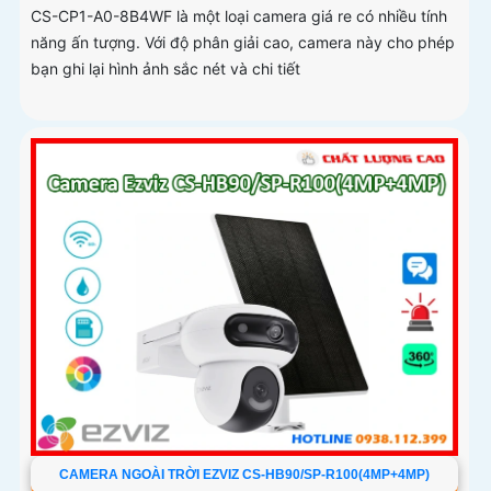
CS-CP1-A0-8B4WF là một loại camera giá re có nhiều tính
năng ấn tượng. Với độ phân giải cao, camera này cho phép
bạn ghi lại hình ảnh sắc nét và chi tiết
CAMERA NGOÀI TRỜI EZVIZ CS-HB90/SP-R100(4MP+4MP)