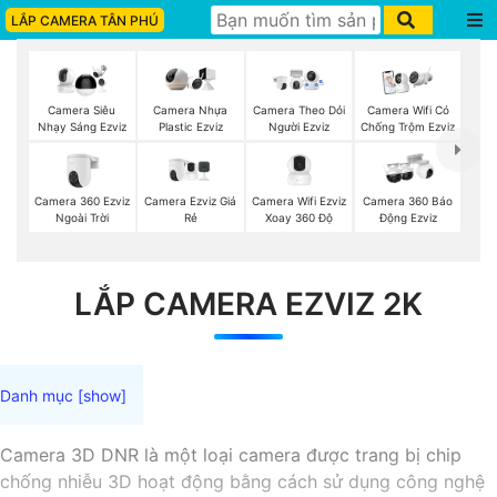
LẮP CAMERA TÂN PHÚ
Camera Siêu
Camera Nhựa
Camera Theo Dỏi
Camera Wifi Có
Nhạy Sáng Ezviz
Plastic Ezviz
Người Ezviz
Chống Trộm Ezviz
Camera 360 Ezviz
Camera Ezviz Giá
Camera Wifi Ezviz
Camera 360 Báo
Ngoài Trời
Rẻ
Xoay 360 Độ
Động Ezviz
LẮP CAMERA EZVIZ 2K
Camera 3D DNR là một loại camera được trang bị chip
chống nhiễu 3D hoạt động bằng cách sử dụng công nghệ