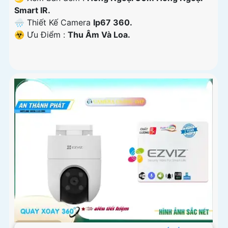
Smart IR.
🌧️ Thiết Kế Camera
Ip67 360.
️☣️ Ưu Điểm :
Thu Âm Và Loa.