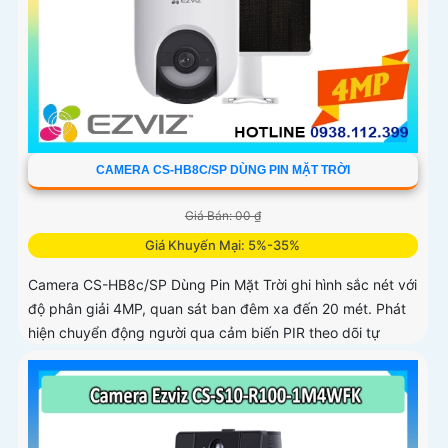
CAMERA CS-HB8C/SP DÙNG PIN MẶT TRỜI
Giá Bán: 00 ₫
Giá Khuyến Mại: 5%-35%
Camera CS-HB8c/SP Dùng Pin Mặt Trời ghi hình sắc nét với
độ phân giải 4MP, quan sát ban đêm xa đến 20 mét. Phát
hiện chuyển động người qua cảm biến PIR theo dõi tự
động