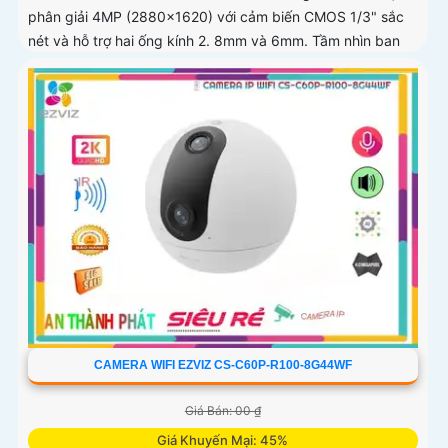
phân giải 4MP (2880x1620) với cảm biến CMOS 1/3" sắc
nét và hỗ trợ hai ống kính 2. 8mm và 6mm. Tầm nhìn ban
đêm IR 30m và ban...
CAMERA WIFI EZVIZ CS-C60P-R100-8G44WF
Giá Bán: 00 ₫
Giá Khuyến Mại: 45%