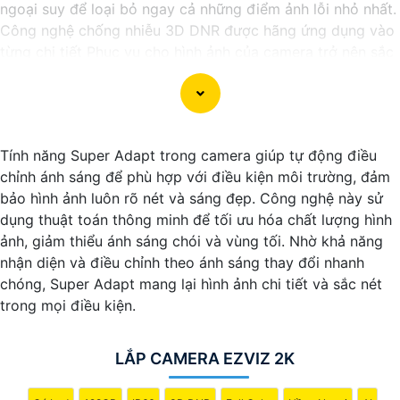
ngoại suy để loại bỏ ngay cả những điểm ảnh lỗi nhỏ nhất.
Công nghệ chống nhiễu 3D DNR được hãng ứng dụng vào
từng chi tiết Phục vụ cho hình ảnh của camera trở nên sắc
nét, rõ ràng và không bị ảnh hưởng bởi nhiễu hạt.
Với tính năng chống nhiễu 3D DNR camera sẽ giúp bạn
quan sát được hình ảnh chất lượng cao, đặc biệt trong các
điều kiện ánh sáng yếu hoặc độ nhiễu cao. Với Những
Tính năng Super Adapt trong camera giúp tự động điều
Trang bị cao cấp làm cho việc giám sát, quan sát trở nên
chỉnh ánh sáng để phù hợp với điều kiện môi trường, đảm
dễ dàng và chính xác hơn.
bảo hình ảnh luôn rõ nét và sáng đẹp. Công nghệ này sử
dụng thuật toán thông minh để tối ưu hóa chất lượng hình
ảnh, giảm thiểu ánh sáng chói và vùng tối. Nhờ khả năng
nhận diện và điều chỉnh theo ánh sáng thay đổi nhanh
chóng, Super Adapt mang lại hình ảnh chi tiết và sắc nét
trong mọi điều kiện.
LẮP CAMERA EZVIZ 2K
'