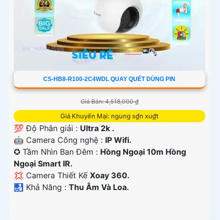
CS-HB8-R100-2C4WDL QUAY QUÉT DÙNG PIN
Giá Bán: 4,518,000 ₫
Giá Khuyến Mại: ngung s₫n xu₫t
💯 Độ Phân giải :
Ultra 2k .
🤖️ Camera Công nghệ :
IP Wifi.
✪ Tầm Nhìn Ban Đêm :
Hồng Ngoại 10m Hồng
Ngoại Smart IR.
💢 Camera Thiết Kế
Xoay 360.
️🛃 Khả Năng :
Thu Âm Và Loa.