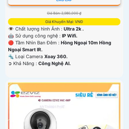
CAO CẤP
Giá Bán: 2,980,000 ₫
Giá Khuyến Mại: VNĐ
👁 Chất lượng hình Ảnh :
Ultra 2k .
🤖️ Sử dụng công nghệ :
IP Wifi.
🔴 Tầm Nhìn Ban Đêm :
Hồng Ngoại 10m Hồng
Ngoại Smart IR.
🔩 Loại Camera
Xoay 360.
️➲ Khả Năng :
Công Nghệ AI.