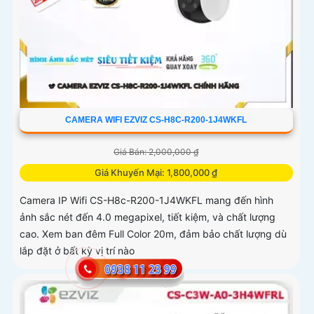
CAMERA WIFI EZVIZ CS-H8C-R200-1J4WKFL
Giá Bán: 2,000,000 ₫
Giá Khuyến Mại: 1,800,000 ₫
Camera IP Wifi CS-H8c-R200-1J4WKFL mang đến hình
ảnh sắc nét đến 4.0 megapixel, tiết kiệm, và chất lượng
cao. Xem ban đêm Full Color 20m, đảm bảo chất lượng dù
lắp đặt ở bất kỳ vị trí nào