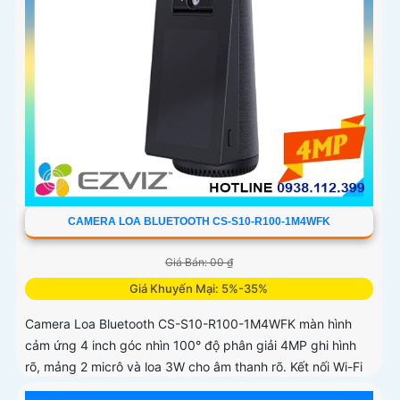
CAMERA LOA BLUETOOTH CS-S10-R100-1M4WFK
Giá Bán: 00 ₫
Giá Khuyến Mại: 5%-35%
Camera Loa Bluetooth CS-S10-R100-1M4WFK màn hình
cảm ứng 4 inch góc nhìn 100° độ phân giải 4MP ghi hình
rõ, mảng 2 micrô và loa 3W cho âm thanh rõ. Kết nối Wi-Fi
2