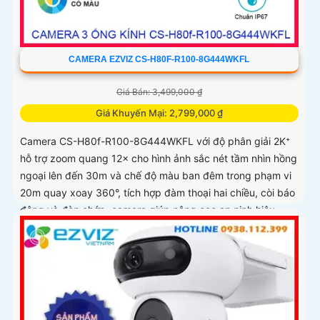
CAMERA EZVIZ CS-H80F-R100-8G444WKFL
Giá Bán: 3,499,000 ₫
Giá Khuyến Mại: 2,799,000 ₫
Camera CS-H80f-R100-8G444WKFL với độ phân giải 2K⁺
hỗ trợ zoom quang 12× cho hình ảnh sắc nét tầm nhìn hồng
ngoại lên đến 30m và chế độ màu ban đêm trong phạm vi
20m quay xoay 360°, tích hợp đàm thoại hai chiều, còi báo
động và đèn chớp, camera giúp nâng cao an ninh hiệu
quả. Đạt chuẩn IP67 có khả năng chống bụi, nước, đảm
bảo hoạt động ổn định trong mọi điều kiện thời tiết