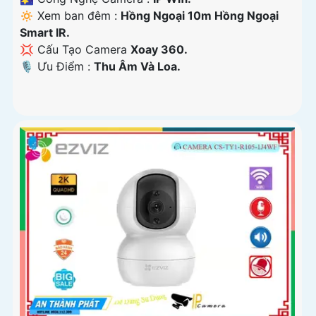
🔅 Xem ban đêm :
Hồng Ngoại 10m Hồng Ngoại
Smart IR.
💢 Cấu Tạo Camera
Xoay 360.
️🎙 Ưu Điểm :
Thu Âm Và Loa.