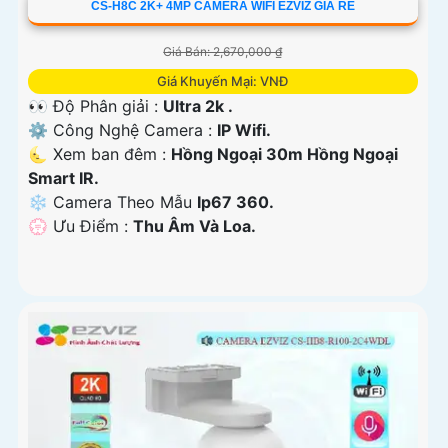
CS-H8C 2K+ 4MP CAMERA WIFI EZVIZ GIÁ RẺ
Giá Bán: 2,670,000 ₫
Giá Khuyến Mại: VNĐ
👀 Độ Phân giải :
Ultra 2k .
⚙ Công Nghệ Camera :
IP Wifi.
🌜 Xem ban đêm :
Hồng Ngoại 30m Hồng Ngoại
Smart IR.
❄ Camera Theo Mẫu
Ip67 360.
️💮 Ưu Điểm :
Thu Âm Và Loa.