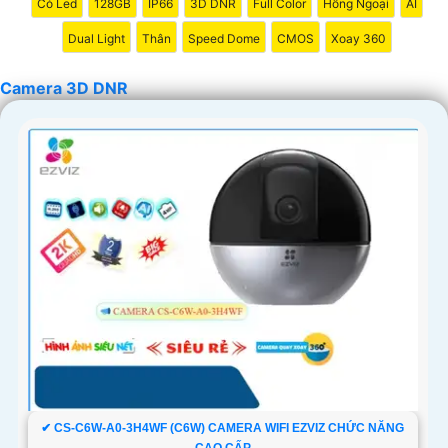
Có Led
128GB
IP66
3D DNR
Full Color
Hồng Ngoại
AI
Dual Light
Thân
Speed Dome
CMOS
Xoay 360
Camera 3D DNR
✔ CS-C6W-A0-3H4WF (C6W) CAMERA WIFI EZVIZ CHỨC NĂNG