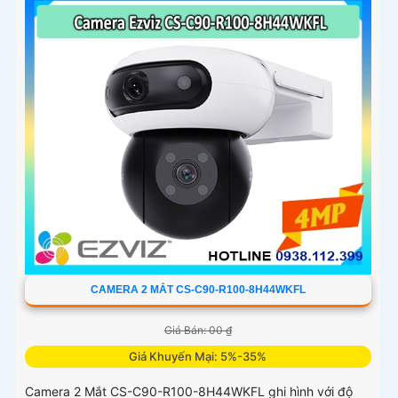
CAMERA 2 MẮT CS-C90-R100-8H44WKFL
Giá Bán: 00 ₫
Giá Khuyến Mại: 5%-35%
Camera 2 Mắt CS-C90-R100-8H44WKFL ghi hình với độ