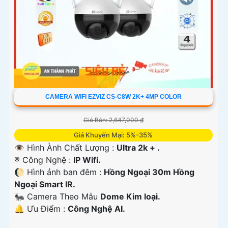
CAMERA WIFI EZVIZ CS-C8W 2K+ 4MP COLOR
Giá Bán: 2,647,000 ₫
Giá Khuyến Mại: 5%-35%
👁 Hình Ành Chất Lượng :
Ultra 2k + .
®️ Công Nghệ :
IP Wifi.
🌔 Hình ảnh ban đêm :
Hồng Ngoại 30m Hồng
Ngoại Smart IR.
🐜 Camera Theo Mẫu
Dome Kim loại.
️🔔 Ưu Điểm :
Công Nghệ AI.