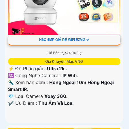
H6C 4MP GIÁ RẺ WIFI EZVIZ ✨
Giá Bán: 2,344,000 ₫
Giá Khuyến Mại: VNĐ
️⚡ Độ Phân giải :
Ultra 2k .
⚛️ Công Nghệ Camera :
IP Wifi.
🔦 Xem ban đêm :
Hồng Ngoại 10m Hồng Ngoại
Smart IR.
💎 Loại Camera
Xoay 360.
️✔️ Ưu Điểm :
Thu Âm Và Loa.