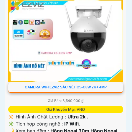
CAMERA WIFI EZVIZ SẮC NÉT CS-C8W 2K+ 4MP
Giá Bán: 3,540,000 ₫
Giá Khuyến Mại: VNĐ
🔅 Hình Ành Chất Lượng :
Ultra 2k .
✳️ Tích hợp công nghệ :
IP Wifi.
🌙 Xem ban đêm :
Hồng Ngoại 30m Hồng Ngoại