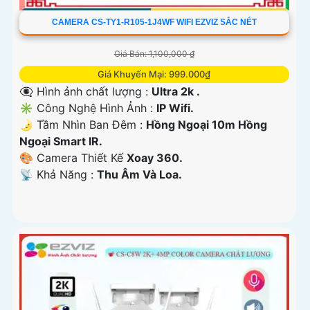
CAMERA CS-TY1-R105-1J4WF WIFI EZVIZ SẮC NÉT
Giá Bán: 1,100,000 ₫
Giá Khuyến Mại: 999.000₫
👁️‍🗨 Hình ảnh chất lượng :
Ultra 2k .
✳️ Công Nghệ Hình Ảnh :
IP Wifi.
🌛 Tầm Nhìn Ban Đêm :
Hồng Ngoại 10m Hồng
Ngoại Smart IR.
🎨 Camera Thiết Kế
Xoay 360.
️📡 Khả Năng :
Thu Âm Và Loa.