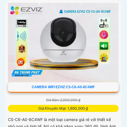
CAMERA WIFI EZVIZ CS-C6-A0-8C4WF
Giá Bán: 2,000,000 ₫
Giá Khuyến Mại: 1,900,000 ₫
CS-C6-A0-8C4WF là một loại camera giá rẻ với thiết kế
nhỏ gọn và tinh tế. Nó có khả năng xoay 360 độ, hình ảnh