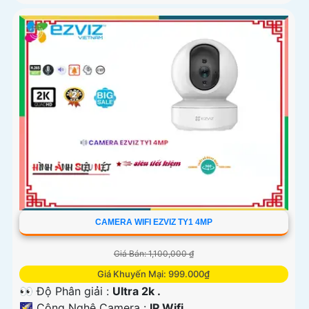
CAMERA WIFI EZVIZ TY1 4MP
Giá Bán: 1,100,000 ₫
Giá Khuyến Mại: 999.000₫
👀 Độ Phân giải :
Ultra 2k .
🌠 Công Nghệ Camera :
IP Wifi.