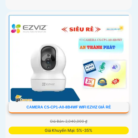
CAMERA CS-CP1-A0-8B4WF WIFI EZVIZ GIÁ RẺ
Giá Bán: 2,040,000 ₫
Giá Khuyến Mại: 5%-35%