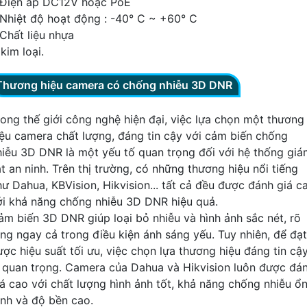
 Điện áp DC12V hoặc PoE
 Nhiệt độ hoạt động : -40° C ~ +60° C
 Chất liệu nhựa
kim loại.
Thương hiệu camera có chống nhiễu 3D DNR
rong thế giới công nghệ hiện đại, việc lựa chọn một thương
iệu camera chất lượng, đáng tin cậy với cảm biến chống
hiễu 3D DNR là một yếu tố quan trọng đối với hệ thống gi
t an ninh. Trên thị trường, có những thương hiệu nổi tiếng
hư Dahua, KBVision, Hikvision... tất cả đều được đánh giá c
ới khả năng chống nhiễu 3D DNR hiệu quả.
ảm biến 3D DNR giúp loại bỏ nhiễu và hình ảnh sắc nét, rõ
àng ngay cả trong điều kiện ánh sáng yếu. Tuy nhiên, để đạt
ược hiệu suất tối ưu, việc chọn lựa thương hiệu đáng tin cậ
à quan trọng. Camera của Dahua và Hikvision luôn được đá
iá cao với chất lượng hình ảnh tốt, khả năng chống nhiễu ổ
ịnh và độ bền cao.