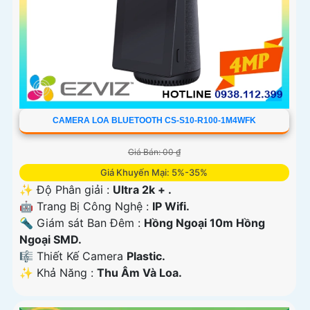
CAMERA LOA BLUETOOTH CS-S10-R100-1M4WFK
Giá Bán: 00 ₫
Giá Khuyến Mại: 5%-35%
✨ Độ Phân giải :
Ultra 2k + .
🤖️ Trang Bị Công Nghệ :
IP Wifi.
🔦 Giám sát Ban Đêm :
Hồng Ngoại 10m Hồng
Ngoại SMD.
🎼️ Thiết Kế Camera
Plastic.
️✨ Khả Năng :
Thu Âm Và Loa.