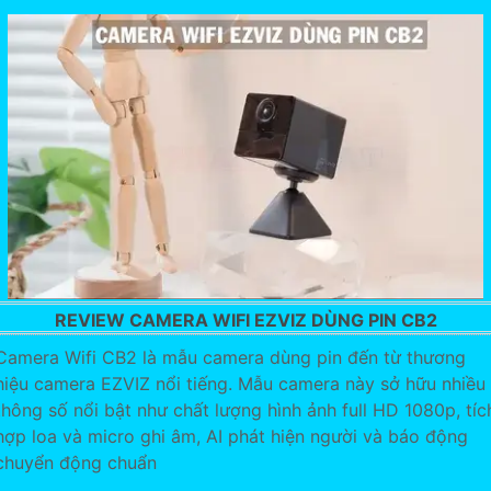
REVIEW CAMERA WIFI EZVIZ DÙNG PIN CB2
Camera Wifi CB2 là mẫu camera dùng pin đến từ thương
hiệu camera EZVIZ nổi tiếng. Mẫu camera này sở hữu nhiều
thông số nổi bật như chất lượng hình ảnh full HD 1080p, tíc
hợp loa và micro ghi âm, AI phát hiện người và báo động
chuyển động chuẩn