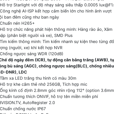
 Hỗ trợ Starlight với độ nhạy sáng siêu thấp 0.0005 lux@F1
 Công nghệ AI-ISP kết hợp cảm biến lớn cho hình ảnh vượt
rội ban đêm cũng như ban ngày
 Chuẩn nén H265+
 Hỗ trợ chức năng phát hiện thông minh: Hàng rào ảo, Xâm
hập (phân biệt người và xe), SMD Plus
 Tìm kiếm thông minh: Tìm kiếm nhanh sự kiện theo từng đố
ượng (người, xe) khi kết hợp NVR
 Chống ngược sáng WDR (120dB)
 Chế độ ngày đêm (ICR), tự động cân bằng trắng (AWB), t
ộng bù sáng (AGC), chống ngược sáng(BLC), chống nhiễu
3D-DNR), LDC
 Tầm xa LED trắng thu hình có màu 30m
 Hỗ trợ khe cắm thẻ nhớ 256GB, Tích hợp mic
 Ống kính cố định 2.8mm góc nhìn rộng 112° (option 3.6mm
 Chuẩn tương thích ONVIF, hỗ trợ tên miền miễn phí
BVISION.TV, AutoRegister 2.0
 Chuẩn chống nước IP67