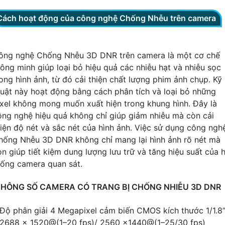
Cách hoạt động của công nghệ Chống Nhễu trên camera
ông nghệ Chống Nhễu 3D DNR trên camera là một cơ chế
hông minh giúp loại bỏ hiệu quả các nhiễu hạt và nhiễu sọc
rong hình ảnh, từ đó cải thiện chất lượng phim ảnh chụp. Kỹ
huật này hoạt động bằng cách phân tích và loại bỏ những
ixel không mong muốn xuất hiện trong khung hình. Đây là
ông nghệ hiệu quả không chỉ giúp giảm nhiễu mà còn cải
hiện độ nét và sắc nét của hình ảnh. Việc sử dụng công ngh
hống Nhễu 3D DNR không chỉ mang lại hình ảnh rõ nét mà
òn giúp tiết kiệm dung lượng lưu trữ và tăng hiệu suất của 
hống camera quan sát.
HÔNG SỐ CAMERA CÓ TRANG BỊ CHỐNG NHIỄU 3D DNR
 Độ phân giải 4 Megapixel cảm biến CMOS kích thước 1/1.8
 2688 × 1520@(1–20 fps)/ 2560 ×1440@(1–25/30 fps)