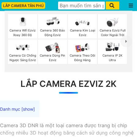
LẮP CAMERA TÂN PHÚ
Camera Wifi Ezviz
Camera Ezviz Full
Camera 360 Báo
Camera Kim Loại
Xoay 360 Độ
Color Ngoài Trời
Động Ezviz
Ezviz
Camera Có Chống
Camera Dùng Pin
Camera Theo Dõi
Camera IP 2K
Ngược Sáng Ezviz
Ezviz
Đóng Hàng
Ultra
LẮP CAMERA EZVIZ 2K
Camera 3D DNR là một loại camera được trang bị chip
chống nhiễu 3D hoạt động bằng cách sử dụng công nghệ