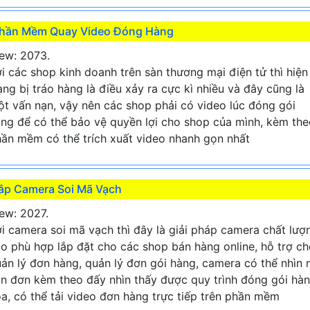
hần Mềm Quay Video Đóng Hàng
ew: 2073.
i các shop kinh doanh trên sàn thương mại điện tử thì hiện
ạng bị tráo hàng là điều xảy ra cực kì nhiều và đây cũng là
t vấn nạn, vậy nên các shop phải có video lúc đóng gói
ng để có thể bảo vệ quyền lợi cho shop của mình, kèm the
ần mềm có thể trích xuất video nhanh gọn nhất
ắp Camera Soi Mã Vạch
ew: 2027.
i camera soi mã vạch thì đây là giải pháp camera chất lượ
o phù hợp lắp đặt cho các shop bán hàng online, hỗ trợ c
ản lý đơn hàng, quản lý đơn gói hàng, camera có thể nhìn
n đơn kèm theo đấy nhìn thấy được quy trình đóng gói hà
a, có thể tải video đơn hàng trực tiếp trên phần mềm