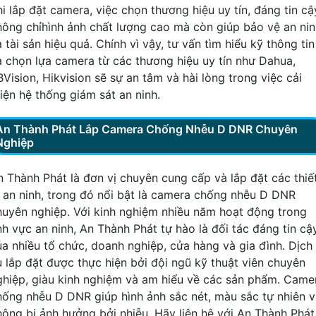
hi lắp đặt camera, việc chọn thương hiệu uy tín, đáng tin cậ
hông chỉhình ảnh chất lượng cao mà còn giúp bảo vệ an ni
 tài sản hiệu quả. Chính vì vậy, tư vấn tìm hiểu kỹ thông tin
à chọn lựa camera từ các thương hiệu uy tín như Dahua,
BVision, Hikvision sẽ sự an tâm và hài lòng trong việc cải
hiện hệ thống giám sát an ninh.
An Thành Phát Lắp Camera Chống Nhễu D DNR Chuyên
Nghiệp
n Thành Phát là đơn vị chuyên cung cấp và lắp đặt các thiế
ị an ninh, trong đó nổi bật là camera chống nhễu D DNR
huyên nghiệp. Với kinh nghiệm nhiều năm hoạt động trong
ĩnh vực an ninh, An Thành Phát tự hào là đối tác đáng tin cậ
ủa nhiều tổ chức, doanh nghiệp, cửa hàng và gia đình. Dịch
ụ lắp đặt được thực hiện bởi đội ngũ kỹ thuật viên chuyên
ghiệp, giàu kinh nghiệm và am hiểu về các sản phẩm. Came
hống nhễu D DNR giúp hình ảnh sắc nét, màu sắc tự nhiên 
hông bị ảnh hưởng bởi nhiễu. Hãy liên hệ với An Thành Phát