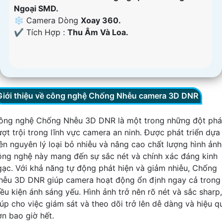
Ngoại SMD.
❄ Camera Dòng
Xoay 360.
️✔️ Tích Hợp :
Thu Âm Và Loa.
Giới thiệu về công nghệ Chống Nhễu camera 3D DNR
ông nghệ Chống Nhễu 3D DNR là một trong những đột phá
ượt trội trong lĩnh vực camera an ninh. Được phát triển dựa
rên nguyên lý loại bỏ nhiễu và nâng cao chất lượng hình ảnh
ông nghệ này mang đến sự sắc nét và chính xác đáng kinh
gạc. Với khả năng tự động phát hiện và giảm nhiễu, Chống
hễu 3D DNR giúp camera hoạt động ổn định ngay cả trong
iều kiện ánh sáng yếu. Hình ảnh trở nên rõ nét và sắc sharp,
iúp cho việc giám sát và theo dõi trở lên dễ dàng và hiệu q
ơn bao giờ hết.