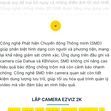
ngoại suy để loại bỏ ngay cả những điểm ảnh lỗi nhỏ nhất.
Công nghệ chống nhiễu 3D DNR được hãng ứng dụng vào
từng chi tiết Phục vụ cho hình ảnh của camera trở nên sắc
nét, rõ ràng và không bị ảnh hưởng bởi nhiễu hạt.
Với tính năng chống nhiễu 3D DNR camera sẽ giúp bạn
quan sát được hình ảnh chất lượng cao, đặc biệt trong các
điều kiện ánh sáng yếu hoặc độ nhiễu cao. Với Những
Công nghệ Phát hiện Chuyển động Thông minh (SMD)
Trang bị cao cấp làm cho việc giám sát, quan sát trở nên
giúp phân biệt hình dạng con người và phương tiện, mang
dễ dàng và chính xác hơn.
lại khả năng giám sát chính xác. Ứng dụng trên đầu ghi và
camera của Dahua và KBVision, SMD không chỉ nâng cao
hiệu quả báo động chống trộm mà còn cảnh báo nhanh
chóng. Công nghệ SMD trên camera quan sát còn tiết
kiệm dung lượng lưu trữ, giúp tối ưu hóa quá trình quản lý
video mà vẫn đảm bảo an ninh hiệu quả.
LẮP CAMERA EZVIZ 2K
'