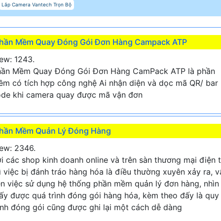
Lắp Camera Vantech Trọn Bộ
hần Mềm Quay Đóng Gói Đơn Hàng Campack ATP
ew: 1243.
hần Mềm Quay Đóng Gói Đơn Hàng CamPack ATP là phần
m có tích hợp công nghệ Ai nhận diện và dọc mã QR/ bar
de khi camera quay được mã vận đơn
hần Mềm Quản Lý Đóng Hàng
ew: 2346.
i các shop kinh doanh online và trên sàn thương mại điện 
ì việc bị đánh tráo hàng hóa là điều thường xuyên xảy ra, v
n việc sử dụng hệ thống phần mềm quản lý đơn hàng, nhìn
ấy được quá trình đóng gói hàng hóa, kèm theo đấy là quy
ình đóng gói cũng được ghi lại một cách dễ dàng