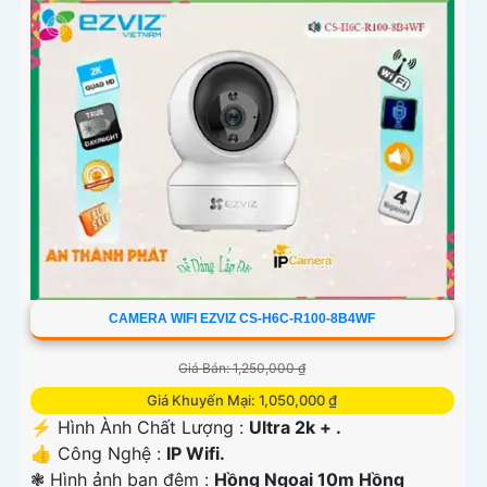
CAMERA WIFI EZVIZ CS-H6C-R100-8B4WF
Giá Bán: 1,250,000 ₫
Giá Khuyến Mại: 1,050,000 ₫
️⚡ Hình Ành Chất Lượng :
Ultra 2k + .
👍 Công Nghệ :
IP Wifi.
❃ Hình ảnh ban đêm :
Hồng Ngoại 10m Hồng