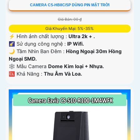
CAMERA CS-HB8C/SP DÙNG PIN MẶT TRỜI
Giá Bán: 00 ₫
Giá Khuyến Mại: 5%-35%
️⚡ Hình ảnh chất lượng :
Ultra 2k + .
🌠 Sử dụng công nghệ :
IP Wifi.
🌙 Tầm Nhìn Ban Đêm :
Hồng Ngoại 30m Hồng
Ngoại SMD.
🕸️ Mẫu Camera
Dome Kim loại + Nhựa.
️🆑 Khả Năng :
Thu Âm Và Loa.