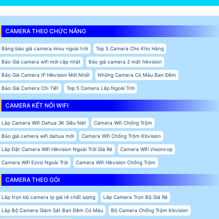
CAMERA THEO CHỨC NĂNG
Bảng báo giá camera imou ngoài trời
Top 5 Camera Cho Kho Hàng
Báo Giá camera wifi mới cập nhật
Báo giá camera 2 mắt hikvision
Báo Giá Camera IP Hikvision Mới Nhất
Những Camera Có Màu Ban Đêm
Báo Giá Camera Chi Tiết
Top 5 Camera Lắp Ngoài Trời
CAMERA KẾT NỐI WIFI
Lắp Camera Wifi Dahua 3K Siêu Nét
Camera Wifi Chống Trộm
Báo giá camera wifi dahua mới
Camera Wifi Chống Trộm Kbvision
Lắp Đặt Camera Wifi Hikvision Ngoài Trời Giá Rẻ
Camera Wifi Visioncop
Camera Wifi Ezviz Ngoài Trời
Camera Wifi Hikvision Chống Trộm
CAMERA THEO GÓI
Lắp trọn bộ camera Ip giá rẻ chất lượng
Lắp Camera Trọn Bộ Giá Rẻ
Lắp Bộ Camera Giám Sát Ban Đêm Có Màu
Bộ Camera Chống Trộm Kbvision