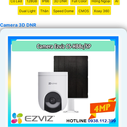
Có Led
128GB
IP66
3D DNR
Full Color
Hồng Ngoại
AI
Dual Light
Thân
Speed Dome
CMOS
Xoay 360
Camera 3D DNR