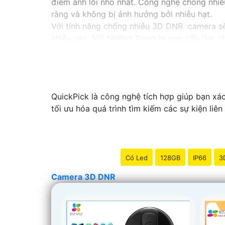
điểm ảnh lỗi nhỏ nhất. Công nghệ chống nhiễ
ràng và không bị ảnh hưởng bởi nhiễu hạt.
Với tính năng chống nhiễu 3D DNR camera sẽ 
nhiễu cao. Với Những Trang bị cao cấp làm ch
QuickPick là công nghệ tích hợp giúp bạn xá
tối ưu hóa quá trình tìm kiếm các sự kiện liên
Có Led
128GB
IP66
3
Camera 3D DNR