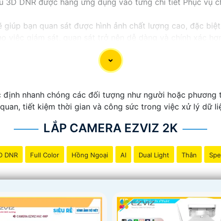
u 3D DNR được hãng ứng dụng vào từng chi tiết Phục vụ ch
giúp bạn quan sát được hình ảnh chất lượng cao, đặc biệt
o việc giám sát, quan sát trở nên dễ dàng và chính xác hơ
c định nhanh chóng các đối tượng như người hoặc phương t
 quan, tiết kiệm thời gian và công sức trong việc xử lý dữ li
LẮP CAMERA EZVIZ 2K
D DNR
Full Color
Hồng Ngoại
AI
Dual Light
Thân
Spe