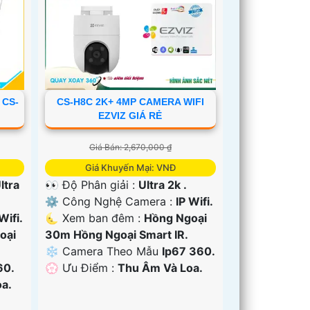
 CS-
CS-H8C 2K+ 4MP CAMERA WIFI
EZVIZ GIÁ RẺ
Giá Bán: 2,670,000 ₫
Giá Khuyến Mại: VNĐ
ltra
👀 Độ Phân giải :
Ultra 2k .
⚙ Công Nghệ Camera :
IP Wifi.
Wifi.
🌜 Xem ban đêm :
Hồng Ngoại
oại
30m Hồng Ngoại Smart IR.
❄ Camera Theo Mẫu
Ip67 360.
60.
️💮 Ưu Điểm :
Thu Âm Và Loa.
a.