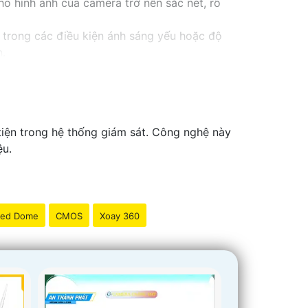
o hình ảnh của camera trở nên sắc nét, rõ
 trong các điều kiện ánh sáng yếu hoặc độ
n.
iện trong hệ thống giám sát. Công nghệ này
ệu.
ed Dome
CMOS
Xoay 360