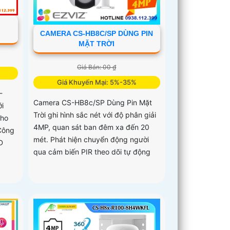
-
CAMERA CS-HB8C/SP DÙNG PIN
MẶT TRỜI
Giá Bán: 00 ₫
Giá Khuyến Mại: 5%-35%
-
Camera CS-HB8c/SP Dùng Pin Mặt
i
Trời ghi hình sắc nét với độ phân giải
cho
4MP, quan sát ban đêm xa đến 20
 Công
mét. Phát hiện chuyển động người
D
qua cảm biến PIR theo dõi tự động