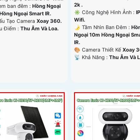
2k .
em ban đêm :
Hồng Ngoại
✳️ Công Nghệ Hình Ảnh :
I
Hồng Ngoại Smart IR.
Wifi.
ấu Tạo Camera
Xoay 360.
🌛 Tầm Nhìn Ban Đêm :
Hồ
Ưu Điểm :
Thu Âm Và Loa.
Ngoại 10m Hồng Ngoại Sm
IR.
🎨 Camera Thiết Kế
Xoay 3
️📡 Khả Năng :
Thu Âm Và L