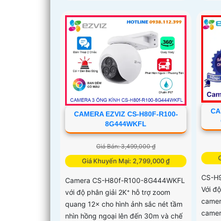
CA
CAMERA EZVIZ CS-H80F-R100-
8G444WKFL
Giá Bán: 3,499,000 ₫
Giá Khuyến Mại: 2,799,000 ₫
CS-H
Camera CS-H80f-R100-8G444WKFL
Với đ
với độ phân giải 2K⁺ hỗ trợ zoom
camer
quang 12× cho hình ảnh sắc nét tầm
camer
nhìn hồng ngoại lên đến 30m và chế