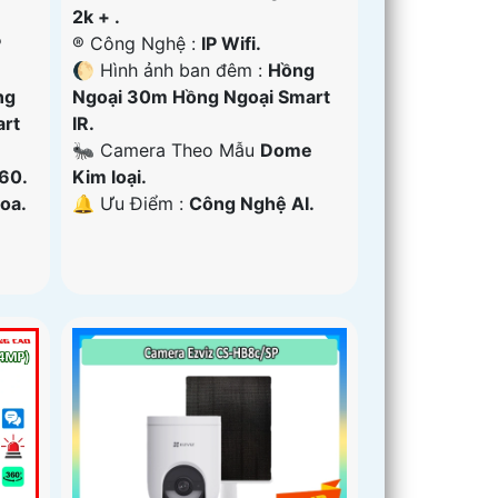
2k + .
P
®️ Công Nghệ :
IP Wifi.
🌔 Hình ảnh ban đêm :
Hồng
ng
Ngoại 30m Hồng Ngoại Smart
art
IR.
🐜 Camera Theo Mẫu
Dome
60.
Kim loại.
oa.
️🔔 Ưu Điểm :
Công Nghệ AI.