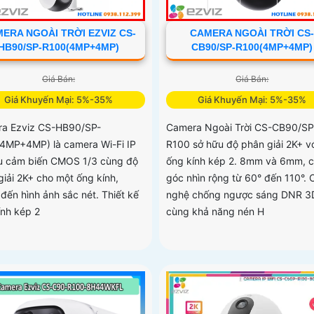
ERA NGOÀI TRỜI EZVIZ CS-
CAMERA NGOÀI TRỜI CS
HB90/SP-R100(4MP+4MP)
CB90/SP-R100(4MP+4MP)
Giá Bán:
Giá Bán:
Giá Khuyến Mại: 5%-35%
Giá Khuyến Mại: 5%-35%
a Ezviz CS-HB90/SP-
Camera Ngoài Trời CS-CB90/SP
4MP+4MP) là camera Wi-Fi IP
R100 sở hữu độ phân giải 2K+ vớ
u cảm biến CMOS 1/3 cùng độ
ống kính kép 2. 8mm và 6mm, 
giải 2K+ cho một ống kính,
góc nhìn rộng từ 60° đến 110°.
đến hình ảnh sắc nét. Thiết kế
nghệ chống ngược sáng DNR 3
ính kép 2
cùng khả năng nén H