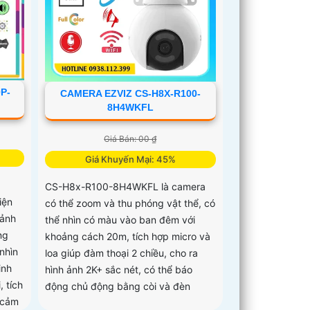
P-
CAMERA EZVIZ CS-H8X-R100-
8H4WKFL
Giá Bán: 00 ₫
Giá Khuyến Mại: 45%
CS-H8x-R100-8H4WKFL là camera
iện
có thể zoom và thu phóng vật thể, có
 ảnh
thể nhìn có màu vào ban đêm với
ng
khoảng cách 20m, tích hợp micro và
nhìn
loa giúp đàm thoại 2 chiều, cho ra
inh
hình ảnh 2K+ sắc nét, có thể báo
, tích
động chủ động bằng còi và đèn
 cảm