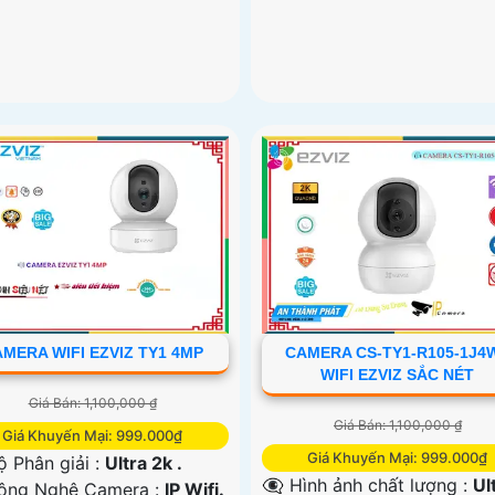
MERA WIFI EZVIZ TY1 4MP
CAMERA CS-TY1-R105-1J4
WIFI EZVIZ SẮC NÉT
Giá Bán: 1,100,000 ₫
Giá Bán: 1,100,000 ₫
Giá Khuyến Mại: 999.000₫
Giá Khuyến Mại: 999.000₫
ộ Phân giải :
Ultra 2k .
👁️‍🗨 Hình ảnh chất lượng :
Ul
ông Nghệ Camera :
IP Wifi.