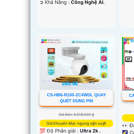
️➲ Khả Năng :
Công Nghệ AI.
CS-HB8-R100-2C4WDL QUAY
CA
QUÉT DÙNG PIN
Giá Bán: 4,518,000 ₫
Giá Khuyến Mại: ngung s₫n xu₫t
👀 Đ
💯 Độ Phân giải :
Ultra 2k .
🌠 C