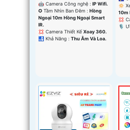
🤖️ Camera Công nghệ :
IP Wifi.
🔅 X
✪ Tầm Nhìn Ban Đêm :
Hồng
10m 
Ngoại 10m Hồng Ngoại Smart
💢 C
IR.
️🎙 
💢 Camera Thiết Kế
Xoay 360.
️🛃 Khả Năng :
Thu Âm Và Loa.