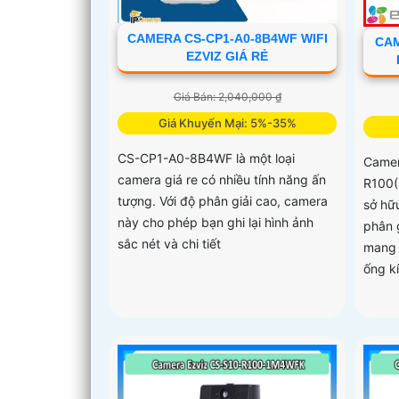
CAMERA CS-CP1-A0-8B4WF WIFI
CAM
EZVIZ GIÁ RẺ
Giá Bán: 2,040,000 ₫
Giá Khuyến Mại: 5%-35%
CS-CP1-A0-8B4WF là một loại
Camer
camera giá re có nhiều tính năng ấn
R100(
tượng. Với độ phân giải cao, camera
sở hữ
này cho phép bạn ghi lại hình ảnh
phân 
sắc nét và chi tiết
mang 
ống k