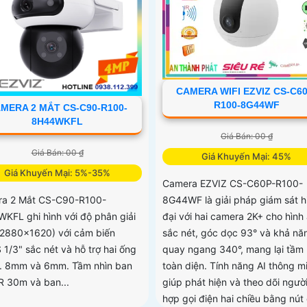
CAMERA WIFI EZVIZ CS-C60
R100-8G44WF
MERA 2 MẮT CS-C90-R100-
8H44WKFL
Giá Bán: 00 ₫
Giá Bán: 00 ₫
Giá Khuyến Mại: 45%
Giá Khuyến Mại: 5%-35%
Camera EZVIZ CS-C60P-R100-
8G44WF là giải pháp giám sát h
a 2 Mắt CS-C90-R100-
đại với hai camera 2K+ cho hình
KFL ghi hình với độ phân giải
sắc nét, góc dọc 93° và khả nă
2880x1620) với cảm biến
quay ngang 340°, mang lại tầm 
1/3" sắc nét và hỗ trợ hai ống
toàn diện. Tính năng AI thông m
2. 8mm và 6mm. Tầm nhìn ban
giúp phát hiện và theo dõi người
R 30m và ban...
hợp gọi điện hai chiều bằng nút