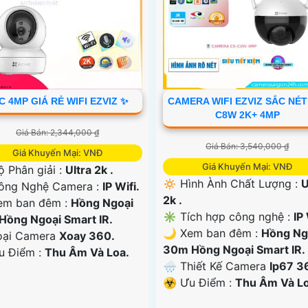
C 4MP GIÁ RẺ WIFI EZVIZ ✨
CAMERA WIFI EZVIZ SẮC NÉT
C8W 2K+ 4MP
Giá Bán: 2,344,000 ₫
Giá Bán: 3,540,000 ₫
Giá Khuyến Mại: VNĐ
Giá Khuyến Mại: VNĐ
ộ Phân giải :
Ultra 2k .
🔅 Hình Ành Chất Lượng :
U
ông Nghệ Camera :
IP Wifi.
2k .
em ban đêm :
Hồng Ngoại
✳️ Tích hợp công nghệ :
IP 
Hồng Ngoại Smart IR.
🌙 Xem ban đêm :
Hồng Ng
oại Camera
Xoay 360.
30m Hồng Ngoại Smart IR.
Ưu Điểm :
Thu Âm Và Loa.
🌧️ Thiết Kế Camera
Ip67 3
️☣️ Ưu Điểm :
Thu Âm Và Lo