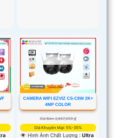
WF
CAMERA WIFI EZVIZ CS-C8W 2K+
4MP COLOR
Giá Bán: 2,647,000 ₫
Giá Khuyến Mại: 5%-35%
tra
👁 Hình Ành Chất Lượng :
Ultra