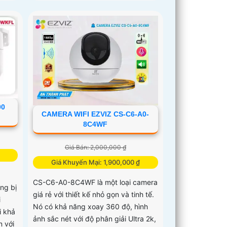
00
CAMERA WIFI EZVIZ CS-C6-A0-
8C4WF
Giá Bán: 2,000,000 ₫
Giá Khuyến Mại: 1,900,000 ₫
CS-C6-A0-8C4WF là một loại camera
ng bị
giá rẻ với thiết kế nhỏ gọn và tinh tế.
i
Nó có khả năng xoay 360 độ, hình
i khả
ảnh sắc nét với độ phân giải Ultra 2k,
n với