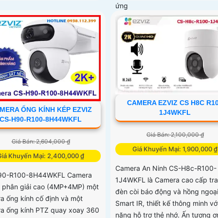
ứng
CAMERA EZVIZ CS H8C R1
MERA ỐNG KÍNH KÉP EZVIZ
1J4WKFL
CS-H90-R100-8H44WKFL
Giá Bán: 2,100,000 ₫
Giá Bán: 2,604,000 ₫
Giá Khuyến Mại: 1,900,000 ₫
Giá Khuyến Mại: 2,400,000 ₫
Camera An Ninh CS-H8c-R100-
90-R100-8H44WKFL Camera
1J4WKFL là Camera cao cấp tra
ộ phân giải cao (4MP+4MP) một
đèn còi báo động và hồng ngoạ
a ống kính cố định và một
Smart IR, thiết kế thông minh vớ
a ống kính PTZ quay xoay 360
năng hỗ trợ thẻ nhớ. Ấn tượng ơ