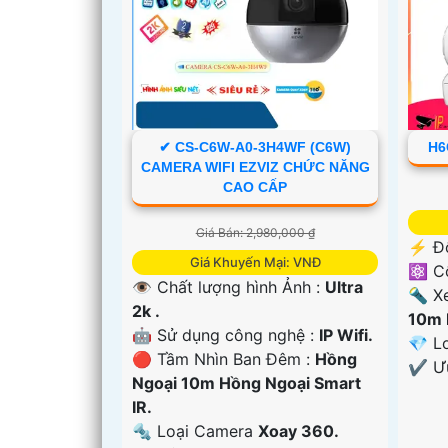
✔ CS-C6W-A0-3H4WF (C6W)
H6
CAMERA WIFI EZVIZ CHỨC NĂNG
'
CAO CẤP
Giá Bán: 2,980,000 ₫
️⚡ Đ
Giá Khuyến Mại: VNĐ
⚛️ C
👁 Chất lượng hình Ảnh :
Ultra
🔦 X
2k .
10m 
🤖️ Sử dụng công nghệ :
IP Wifi.
💎 L
🔴 Tầm Nhìn Ban Đêm :
Hồng
️✔️ 
Ngoại 10m Hồng Ngoại Smart
IR.
🔩 Loại Camera
Xoay 360.