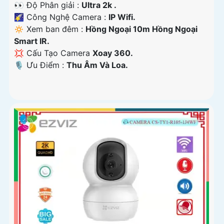
👀 Độ Phân giải :
Ultra 2k .
🌠 Công Nghệ Camera :
IP Wifi.
🔅 Xem ban đêm :
Hồng Ngoại 10m Hồng Ngoại
Smart IR.
💢 Cấu Tạo Camera
Xoay 360.
️🎙 Ưu Điểm :
Thu Âm Và Loa.