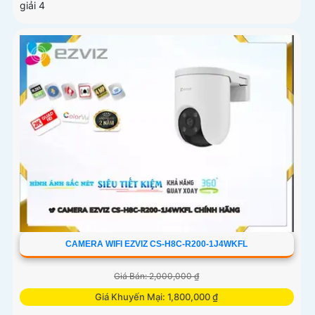
giải 4
CAMERA WIFI EZVIZ CS-H8C-R200-1J4WKFL
Giá Bán: 2,000,000 ₫
Giá Khuyến Mại: 1,800,000 ₫