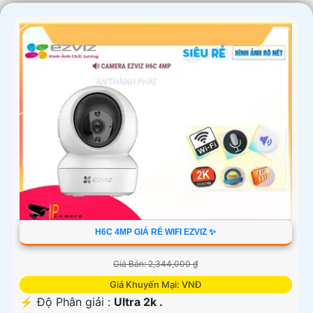
H6C 4MP GIÁ RẺ WIFI EZVIZ ✨
Giá Bán: 2,344,000 ₫
Giá Khuyến Mại: VNĐ
️⚡ Độ Phân giải :
Ultra 2k .