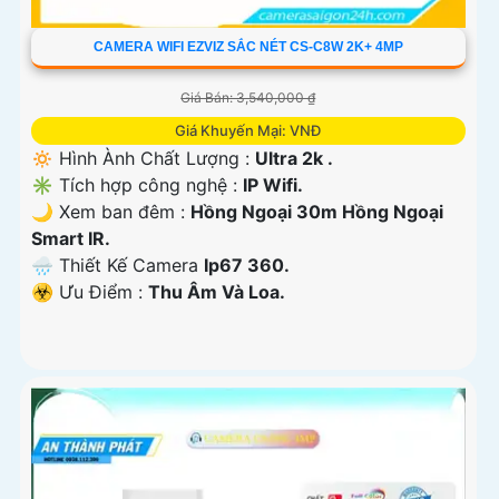
CAMERA WIFI EZVIZ SẮC NÉT CS-C8W 2K+ 4MP
Giá Bán: 3,540,000 ₫
Giá Khuyến Mại: VNĐ
🔅 Hình Ành Chất Lượng :
Ultra 2k .
✳️ Tích hợp công nghệ :
IP Wifi.
🌙 Xem ban đêm :
Hồng Ngoại 30m Hồng Ngoại
Smart IR.
🌧️ Thiết Kế Camera
Ip67 360.
️☣️ Ưu Điểm :
Thu Âm Và Loa.