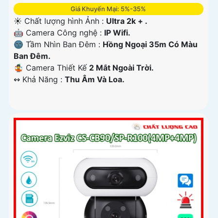
Giá Khuyến Mại: 5%-35%
☀️ Chất lượng hình Ảnh :
Ultra 2k + .
🤖️ Camera Công nghệ :
IP Wifi.
🌚 Tầm Nhìn Ban Đêm :
Hồng Ngoại 35m Có Màu
Ban Ðêm.
🤹 Camera Thiết Kế
2 Mắt Ngoài Trời.
️↭ Khả Năng :
Thu Âm Và Loa.