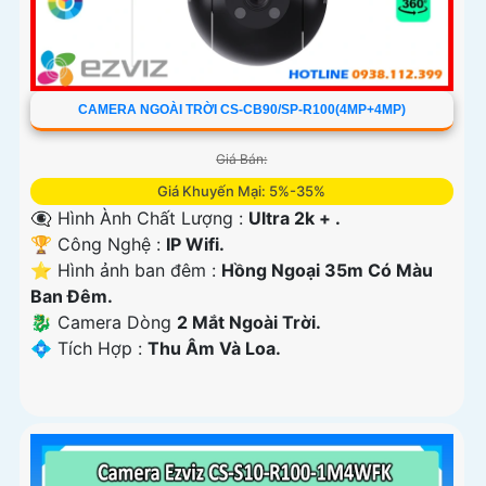
CAMERA NGOÀI TRỜI CS-CB90/SP-R100(4MP+4MP)
Giá Bán:
Giá Khuyến Mại: 5%-35%
👁️‍🗨 Hình Ành Chất Lượng :
Ultra 2k + .
🏆 Công Nghệ :
IP Wifi.
⭐ Hình ảnh ban đêm :
Hồng Ngoại 35m Có Màu
Ban Ðêm.
🐉️ Camera Dòng
2 Mắt Ngoài Trời.
️💠 Tích Hợp :
Thu Âm Và Loa.