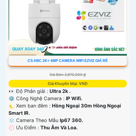
CS-H8C 2K+ 4MP CAMERA WIFI EZVIZ GIÁ RẺ
Giá Bán: 2,670,000 ₫
Giá Khuyến Mại: VNĐ
👀 Độ Phân giải :
Ultra 2k .
⚙ Công Nghệ Camera :
IP Wifi.
🌜 Xem ban đêm :
Hồng Ngoại 30m Hồng Ngoại
Smart IR.
❄ Camera Theo Mẫu
Ip67 360.
️💮 Ưu Điểm :
Thu Âm Và Loa.