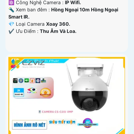
⚛️ Công Nghệ Camera :
IP Wifi.
🔦 Xem ban đêm :
Hồng Ngoại 10m Hồng Ngoại
Smart IR.
💎 Loại Camera
Xoay 360.
️✔️ Ưu Điểm :
Thu Âm Và Loa.