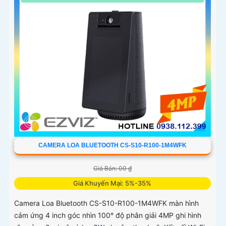
CAMERA LOA BLUETOOTH CS-S10-R100-1M4WFK
Giá Bán: 00 ₫
Giá Khuyến Mại: 5%-35%
Camera Loa Bluetooth CS-S10-R100-1M4WFK màn hình
cảm ứng 4 inch góc nhìn 100° độ phân giải 4MP ghi hình