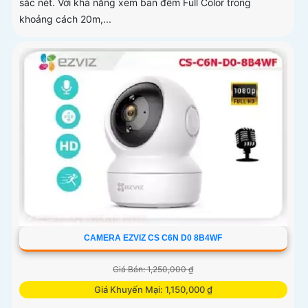
sắc nét. Với khả năng xem ban đêm Full Color trong
khoảng cách 20m,...
CAMERA EZVIZ CS C6N D0 8B4WF
Giá Bán: 1,250,000 ₫
Giá Khuyến Mại: 1,150,000 ₫