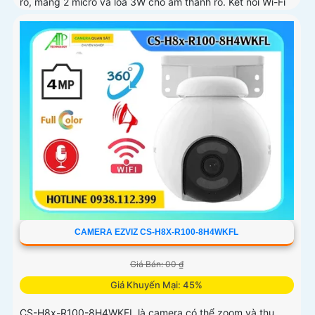
rõ, mảng 2 micrô và loa 3W cho âm thanh rõ. Kết nối Wi-Fi
2
CAMERA EZVIZ CS-H8X-R100-8H4WKFL
Giá Bán: 00 ₫
Giá Khuyến Mại: 45%
CS-H8x-R100-8H4WKFL là camera có thể zoom và thu