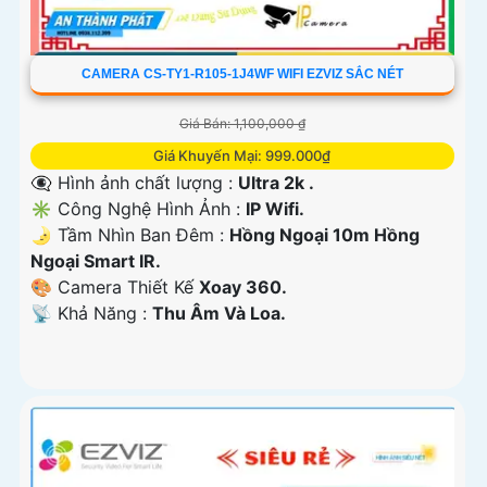
CAMERA CS-TY1-R105-1J4WF WIFI EZVIZ SẮC NÉT
Giá Bán: 1,100,000 ₫
Giá Khuyến Mại: 999.000₫
👁️‍🗨 Hình ảnh chất lượng :
Ultra 2k .
✳️ Công Nghệ Hình Ảnh :
IP Wifi.
🌛 Tầm Nhìn Ban Đêm :
Hồng Ngoại 10m Hồng
Ngoại Smart IR.
🎨 Camera Thiết Kế
Xoay 360.
️📡 Khả Năng :
Thu Âm Và Loa.