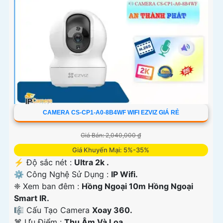
CAMERA CS-CP1-A0-8B4WF WIFI EZVIZ GIÁ RẺ
Giá Bán: 2,040,000 ₫
Giá Khuyến Mại: 5%-35%
️⚡ Độ sắc nét :
Ultra 2k .
⚙ Công Nghệ Sử Dụng :
IP Wifi.
❈ Xem ban đêm :
Hồng Ngoại 10m Hồng Ngoại
Smart IR.
🎼️ Cấu Tạo Camera
Xoay 360.
️⌘ Ưu Điểm :
Thu Âm Và Loa.