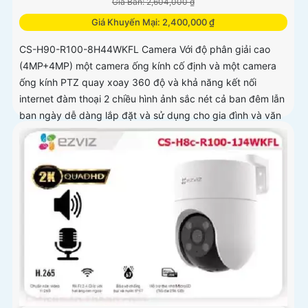
Giá Bán: 2,604,000 ₫
Giá Khuyến Mại: 2,400,000 ₫
CS-H90-R100-8H44WKFL Camera Với độ phân giải cao
(4MP+4MP) một camera ống kính cố định và một camera
ống kính PTZ quay xoay 360 độ và khả năng kết nối
internet đàm thoại 2 chiều hình ảnh sắc nét cả ban đêm lẫn
ban ngày dễ dàng lắp đặt và sử dụng cho gia đình và văn
phòng Camera an ninh không dây CS-H90-R100-
8H44WKFL mang đến sự an toàn và tiện lợi.