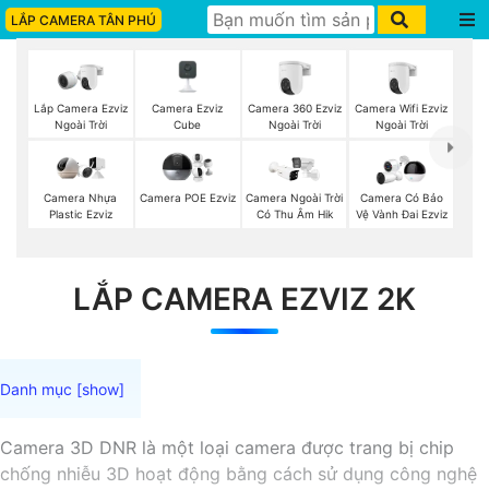
LẮP CAMERA TÂN PHÚ
Lắp Camera Ezviz
Camera Ezviz
Camera 360 Ezviz
Camera Wifi Ezviz
Ngoài Trời
Cube
Ngoài Trời
Ngoài Trời
Camera Nhựa
Camera POE Ezviz
Camera Ngoài Trời
Camera Có Bảo
Plastic Ezviz
Có Thu Âm Hik
Vệ Vành Đai Ezviz
LẮP CAMERA EZVIZ 2K
Camera 3D DNR là một loại camera được trang bị chip
chống nhiễu 3D hoạt động bằng cách sử dụng công nghệ