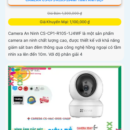
CAMERA CS-CP1-R105-1J4WF HÌNH ẢNH ĐẸP
Giá Bán: 1,300,000 ₫
Giá Khuyến Mại: 1,100,000 ₫
Camera An Ninh CS-CP1-R105-1J4WF là một sản phẩm
camera an ninh chất lượng cao, được thiết kế với khả năng
giám sát ban đêm thông qua công nghệ hồng ngoại có tầm
nhìn xa lên đến 10m. Với độ phân giải 4