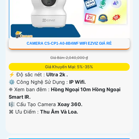
CAMERA CS-CP1-A0-8B4WF WIFI EZVIZ GIÁ RẺ
Giá Bán: 2,040,000 ₫
Giá Khuyến Mại: 5%-35%
️⚡ Độ sắc nét :
Ultra 2k .
⚙ Công Nghệ Sử Dụng :
IP Wifi.
❈ Xem ban đêm :
Hồng Ngoại 10m Hồng Ngoại
Smart IR.
🎼️ Cấu Tạo Camera
Xoay 360.
️⌘ Ưu Điểm :
Thu Âm Và Loa.