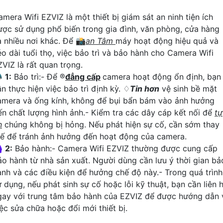
amera Wifi EZVIZ là một thiết bị giám sát an ninh tiện ích
ược sử dụng phổ biến trong gia đình, văn phòng, cửa hàng
à nhiều nơi khác. Để 📸
an Tâm
máy hoạt động hiệu quả và
éo dài tuổi thọ, việc bảo trì và bảo hành cho Camera Wifi
ZVIZ là rất quan trọng.

1:
Bảo trì:- Để ®️
đẳng cấp
camera hoạt động ổn định, bạn
n thực hiện việc bảo trì định kỳ. ♢
Tin hơn
vệ sinh bề mặt
amera và ống kính, không để bụi bẩn bám vào ảnh hưởng
ến chất lượng hình ảnh.- Kiểm tra các dây cáp kết nối để
tự
n
chúng không bị hỏng. Nếu phát hiện sự cố, cần sớm thay
hế để tránh ảnh hưởng đến hoạt động của camera.
♀️
2:
Bảo hành:- Camera Wifi EZVIZ thường được cung cấp
ảo hành từ nhà sản xuất. Người dùng cần lưu ý thời gian bả
ành và các điều kiện để hưởng chế độ này.- Trong quá trình
ử dụng, nếu phát sinh sự cố hoặc lỗi kỹ thuật, bạn cần liên 
gay với trung tâm bảo hành của EZVIZ để được hướng dẫn 
iệc sửa chữa hoặc đổi mới thiết bị.