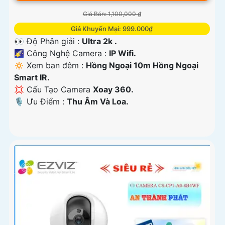
Giá Bán: 1,100,000 ₫
Giá Khuyến Mại: 999.000₫
👀 Độ Phân giải :
Ultra 2k .
🌠 Công Nghệ Camera :
IP Wifi.
🔅 Xem ban đêm :
Hồng Ngoại 10m Hồng Ngoại
Smart IR.
💢 Cấu Tạo Camera
Xoay 360.
️🎙 Ưu Điểm :
Thu Âm Và Loa.