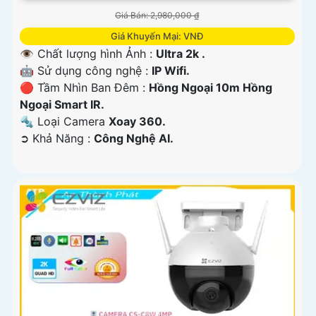
Giá Bán: 2,980,000 ₫
Giá Khuyến Mại: VNĐ
👁 Chất lượng hình Ảnh :
Ultra 2k .
🤖️ Sử dụng công nghệ :
IP Wifi.
🔴 Tầm Nhìn Ban Đêm :
Hồng Ngoại 10m Hồng
Ngoại Smart IR.
🔩 Loại Camera
Xoay 360.
️➲ Khả Năng :
Công Nghệ AI.