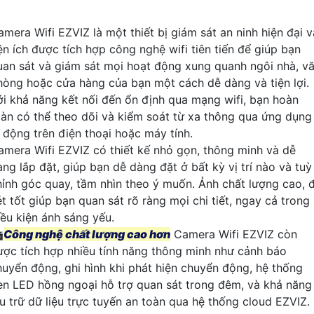
amera Wifi EZVIZ là một thiết bị giám sát an ninh hiện đại v
iện ích được tích hợp công nghệ wifi tiên tiến để giúp bạn
uan sát và giám sát mọi hoạt động xung quanh ngôi nhà, v
hòng hoặc cửa hàng của bạn một cách dễ dàng và tiện lợi.
ới khả năng kết nối đến ổn định qua mạng wifi, bạn hoàn
oàn có thể theo dõi và kiểm soát từ xa thông qua ứng dụng
i động trên điện thoại hoặc máy tính.
amera Wifi EZVIZ có thiết kế nhỏ gọn, thông minh và dễ
àng lắp đặt, giúp bạn dễ dàng đặt ở bất kỳ vị trí nào và tuỳ
hỉnh góc quay, tầm nhìn theo ý muốn. Ảnh chất lượng cao, 
t tốt giúp bạn quan sát rõ ràng mọi chi tiết, ngay cả trong
iều kiện ánh sáng yếu.

Công nghệ chất lượng cao hơn
Camera Wifi EZVIZ còn
ược tích hợp nhiều tính năng thông minh như cảnh báo
huyển động, ghi hình khi phát hiện chuyển động, hệ thống
èn LED hồng ngoại hỗ trợ quan sát trong đêm, và khả năng
ưu trữ dữ liệu trực tuyến an toàn qua hệ thống cloud EZVIZ.