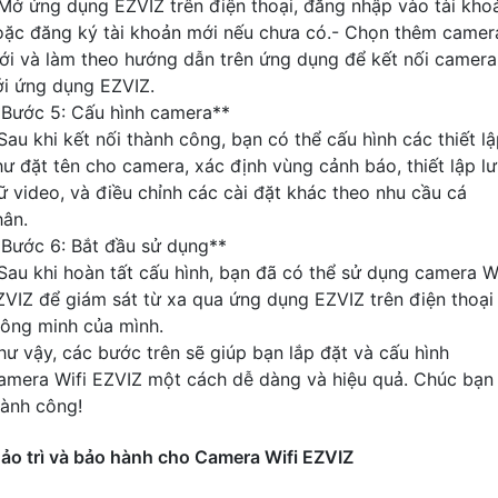
 Mở ứng dụng EZVIZ trên điện thoại, đăng nhập vào tài kho
oặc đăng ký tài khoản mới nếu chưa có.- Chọn thêm camer
ới và làm theo hướng dẫn trên ứng dụng để kết nối camera
ới ứng dụng EZVIZ.
*Bước 5: Cấu hình camera**
Sau khi kết nối thành công, bạn có thể cấu hình các thiết l
hư đặt tên cho camera, xác định vùng cảnh báo, thiết lập l
rữ video, và điều chỉnh các cài đặt khác theo nhu cầu cá
hân.
*Bước 6: Bắt đầu sử dụng**
 Sau khi hoàn tất cấu hình, bạn đã có thể sử dụng camera Wi
ZVIZ để giám sát từ xa qua ứng dụng EZVIZ trên điện thoại
hông minh của mình.
hư vậy, các bước trên sẽ giúp bạn lắp đặt và cấu hình
amera Wifi EZVIZ một cách dễ dàng và hiệu quả. Chúc bạn
hành công!
ảo trì và bảo hành cho Camera Wifi EZVIZ