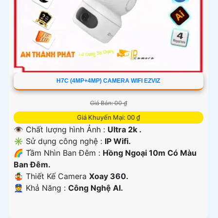
H7C (4MP+4MP) CAMERA WIFI EZVIZ
Giá Bán: 00 ₫
Giá Khuyến Mại: 00 ₫
👁 Chất lượng hình Ảnh :
Ultra 2k .
✳️ Sử dụng công nghệ :
IP Wifi.
🌈 Tầm Nhìn Ban Đêm :
Hồng Ngoại 10m Có Màu
Ban Ðêm.
🤹 Thiết Kế Camera
Xoay 360.
️👮 Khả Năng :
Công Nghệ AI.