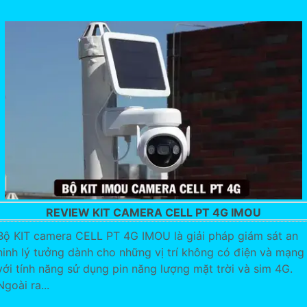
REVIEW KIT CAMERA CELL PT 4G IMOU
Bộ KIT camera CELL PT 4G IMOU là giải pháp giám sát an
ninh lý tưởng dành cho những vị trí không có điện và mạng
với tính năng sử dụng pin năng lượng mặt trời và sim 4G.
Ngoài ra...