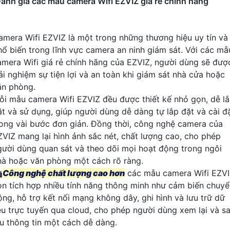
ánh giá các mẫu camera Wifi EZVIZ giá rẻ chính hãng
amera Wifi EZVIZ là một trong những thương hiệu uy tín và
hổ biến trong lĩnh vực camera an ninh giám sát. Với các mẫ
amera Wifi giá rẻ chính hãng của EZVIZ, người dùng sẽ đượ
rải nghiệm sự tiện lợi và an toàn khi giám sát nhà cửa hoặc
ăn phòng.
ỗi mẫu camera Wifi EZVIZ đều được thiết kế nhỏ gọn, dễ l
ặt và sử dụng, giúp người dùng dễ dàng tự lắp đặt và cài đ
rong vài bước đơn giản. Đồng thời, công nghệ camera của
ZVIZ mang lại hình ảnh sắc nét, chất lượng cao, cho phép
gười dùng quan sát và theo dõi mọi hoạt động trong ngôi
hà hoặc văn phòng một cách rõ ràng.

Công nghệ chất lượng cao hơn
các mẫu camera Wifi EZV
òn tích hợp nhiều tính năng thông minh như cảm biến chuy
ộng, hỗ trợ kết nối mạng không dây, ghi hình và lưu trữ dữ
iệu trực tuyến qua cloud, cho phép người dùng xem lại và s
ưu thông tin một cách dễ dàng.