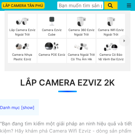
LẮP CAMERA TÂN PHÚ
Lắp Camera Ezviz
Camera Ezviz
Camera 360 Ezviz
Camera Wifi Ezviz
Ngoài Trời
Cube
Ngoài Trời
Ngoài Trời
Camera Nhựa
Camera POE Ezviz
Camera Ngoài Trời
Camera Có Bảo
Plastic Ezviz
Có Thu Âm Hik
Vệ Vành Đai Ezviz
LẮP CAMERA EZVIZ 2K
"Bạn đang tìm kiếm một giải pháp an ninh hiệu quả và tiết
kiệm? Hãy khám phá Camera Wifi Ezviz - dòng sản phẩm