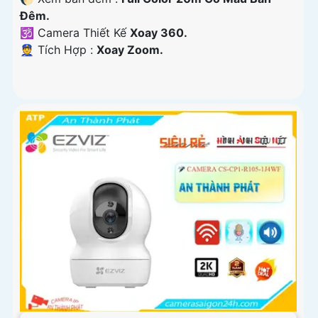
Ðêm.
🕉️ Camera Thiết Kế
Xoay 360.
️👮 Tích Hợp :
Xoay Zoom.