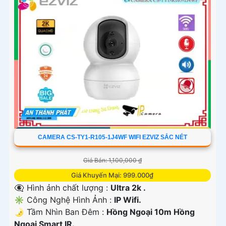
CAMERA CS-TY1-R105-1J4WF WIFI EZVIZ SẮC NÉT
Giá Bán: 1,100,000 ₫
Giá Khuyến Mại: 999.000₫
👁️‍🗨 Hình ảnh chất lượng :
Ultra 2k .
✳️ Công Nghệ Hình Ảnh :
IP Wifi.
🌛 Tầm Nhìn Ban Đêm :
Hồng Ngoại 10m Hồng
Ngoại Smart IR.