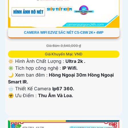
CAMERA WIFI EZVIZ SẮC NÉT CS-C8W 2K+ 4MP
Giá Bán: 3,540,000 ₫
Giá Khuyến Mại: VNĐ
🔅 Hình Ành Chất Lượng :
Ultra 2k .
✳️ Tích hợp công nghệ :
IP Wifi.
🌙 Xem ban đêm :
Hồng Ngoại 30m Hồng Ngoại
Smart IR.
🌧️ Thiết Kế Camera
Ip67 360.
️☣️ Ưu Điểm :
Thu Âm Và Loa.