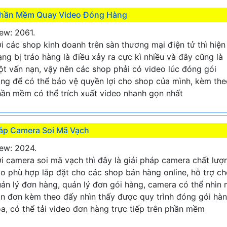
hần Mềm Quay Video Đóng Hàng
ew: 2061.
i các shop kinh doanh trên sàn thương mại điện tử thì hiện
ạng bị tráo hàng là điều xảy ra cực kì nhiều và đây cũng là
t vấn nạn, vậy nên các shop phải có video lúc đóng gói
ng để có thể bảo vệ quyền lợi cho shop của mình, kèm the
ần mềm có thể trích xuất video nhanh gọn nhất
ắp Camera Soi Mã Vạch
ew: 2024.
i camera soi mã vạch thì đây là giải pháp camera chất lượ
o phù hợp lắp đặt cho các shop bán hàng online, hỗ trợ c
ản lý đơn hàng, quản lý đơn gói hàng, camera có thể nhìn
n đơn kèm theo đấy nhìn thấy được quy trình đóng gói hà
a, có thể tải video đơn hàng trực tiếp trên phần mềm