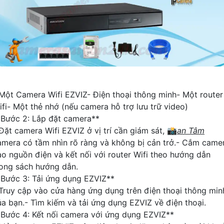
 Một Camera Wifi EZVIZ- Điện thoại thông minh- Một router
ifi- Một thẻ nhớ (nếu camera hỗ trợ lưu trữ video)
*Bước 2: Lắp đặt camera**
 Đặt camera Wifi EZVIZ ở vị trí cần giám sát, 📸
an Tâm
amera có tầm nhìn rõ ràng và không bị cản trở.- Cắm came
ào nguồn điện và kết nối với router Wifi theo hướng dẫn
rong sách hướng dẫn.
*Bước 3: Tải ứng dụng EZVIZ**
 Truy cập vào cửa hàng ứng dụng trên điện thoại thông min
ủa bạn.- Tìm kiếm và tải ứng dụng EZVIZ về điện thoại.
*Bước 4: Kết nối camera với ứng dụng EZVIZ**