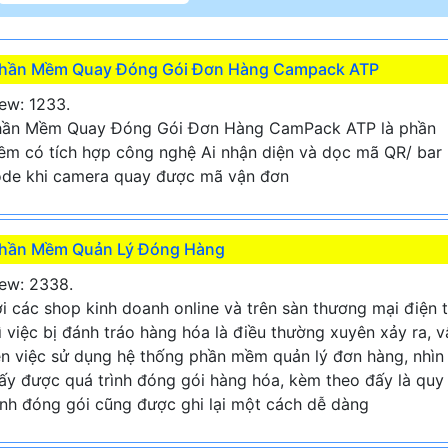
hần Mềm Quay Đóng Gói Đơn Hàng Campack ATP
ew: 1233.
hần Mềm Quay Đóng Gói Đơn Hàng CamPack ATP là phần
m có tích hợp công nghệ Ai nhận diện và dọc mã QR/ bar
de khi camera quay được mã vận đơn
hần Mềm Quản Lý Đóng Hàng
ew: 2338.
i các shop kinh doanh online và trên sàn thương mại điện 
ì việc bị đánh tráo hàng hóa là điều thường xuyên xảy ra, v
n việc sử dụng hệ thống phần mềm quản lý đơn hàng, nhìn
ấy được quá trình đóng gói hàng hóa, kèm theo đấy là quy
ình đóng gói cũng được ghi lại một cách dễ dàng