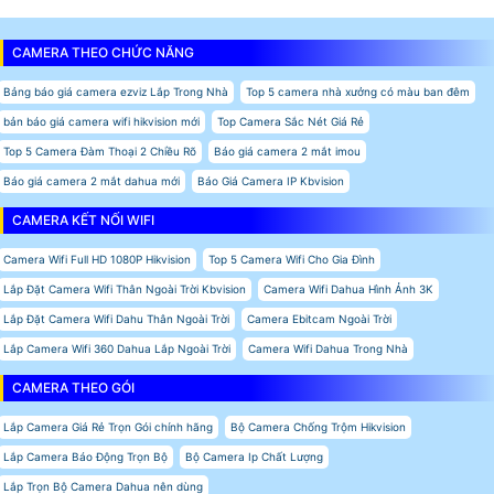
CAMERA THEO CHỨC NĂNG
Bảng báo giá camera ezviz Lắp Trong Nhà
Top 5 camera nhà xưởng có màu ban đêm
bản báo giá camera wifi hikvision mới
Top Camera Sắc Nét Giá Rẻ
Top 5 Camera Đàm Thoại 2 Chiều Rõ
Báo giá camera 2 mắt imou
Báo giá camera 2 mắt dahua mới
Báo Giá Camera IP Kbvision
CAMERA KẾT NỐI WIFI
Camera Wifi Full HD 1080P Hikvision
Top 5 Camera Wifi Cho Gia Đình
Lắp Đặt Camera Wifi Thân Ngoài Trời Kbvision
Camera Wifi Dahua Hình Ảnh 3K
Lắp Đặt Camera Wifi Dahu Thân Ngoài Trời
Camera Ebitcam Ngoài Trời
Lắp Camera Wifi 360 Dahua Lắp Ngoài Trời
Camera Wifi Dahua Trong Nhà
CAMERA THEO GÓI
Lắp Camera Giá Rẻ Trọn Gói chính hãng
Bộ Camera Chống Trộm Hikvision
Lắp Camera Báo Động Trọn Bộ
Bộ Camera Ip Chất Lượng
Lắp Trọn Bộ Camera Dahua nên dùng