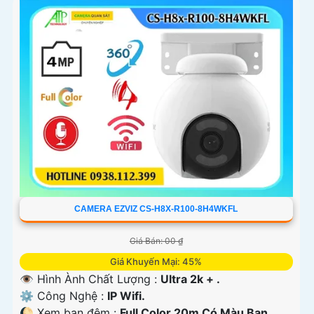
CAMERA EZVIZ CS-H8X-R100-8H4WKFL
Giá Bán: 00 ₫
Giá Khuyến Mại: 45%
👁 Hình Ành Chất Lượng :
Ultra 2k + .
⚙ Công Nghệ :
IP Wifi.
🌔 Xem ban đêm :
Full Color 20m Có Màu Ban