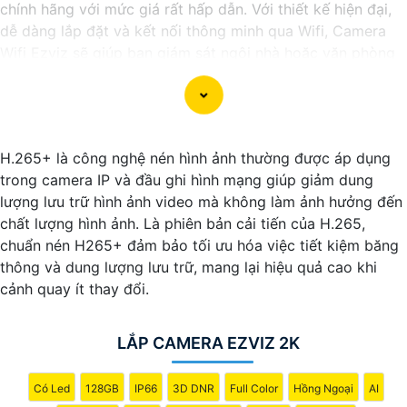
chính hãng với mức giá rất hấp dẫn. Với thiết kế hiện đại,
dễ dàng lắp đặt và kết nối thông minh qua Wifi, Camera
Wifi Ezviz sẽ giúp bạn giám sát ngôi nhà hoặc văn phòng
mọi lúc mọi nơi chỉ bằng một chiếc điện thoại thông minh.
Không chỉ vậy, sản phẩm cũng mang lại chất lượng hình
ảnh sắc nét và độ phân giải cao, cho phép bạn theo dõi
mọi hoạt động một cách dễ dàng. Đừng bỏ lỡ cơ hội sở
H.265+ là công nghệ nén hình ảnh thường được áp dụng
hữu Camera Wifi Ezviz giá rẻ chính hãng để bảo vệ tài sản
trong camera IP và đầu ghi hình mạng giúp giảm dung
và gia đình của bạn ngay hôm nay!"
lượng lưu trữ hình ảnh video mà không làm ảnh hưởng đến
Hy vọng đoạn văn trên sẽ giúp bạn trong việc giới thiệu
chất lượng hình ảnh. Là phiên bản cải tiến của H.265,
sản phẩm Camera Wifi Ezviz.
chuẩn nén H265+ đảm bảo tối ưu hóa việc tiết kiệm băng
thông và dung lượng lưu trữ, mang lại hiệu quả cao khi
cảnh quay ít thay đổi.
LẮP CAMERA EZVIZ 2K
Có Led
128GB
IP66
3D DNR
Full Color
Hồng Ngoại
AI