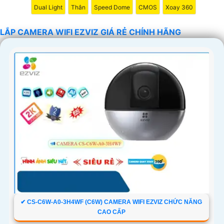
Dual Light
Thân
Speed Dome
CMOS
Xoay 360
'
LẮP CAMERA WIFI EZVIZ GIÁ RẺ CHÍNH HÃNG
✔ CS-C6W-A0-3H4WF (C6W) CAMERA WIFI EZVIZ CHỨC NĂNG
CAO CẤP