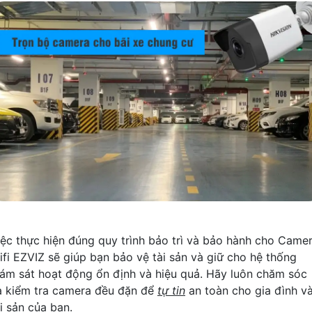
iệc thực hiện đúng quy trình bảo trì và bảo hành cho Came
ifi EZVIZ sẽ giúp bạn bảo vệ tài sản và giữ cho hệ thống
iám sát hoạt động ổn định và hiệu quả. Hãy luôn chăm sóc
à kiểm tra camera đều đặn để
tự tin
an toàn cho gia đình v
i sản của bạn.