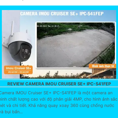
REVIEW CAMERA IMOU CRUISER SE+ IPC-S41FEP
Camera IMOU Cruiser SE+ IPC-S41FEP là một camera an
ninh chất lượng cao với độ phân giải 4MP, cho hình ảnh sắc
nét và chi tiết. Khả năng quay xoay 360 cùng chống nước
và bụi bẩn...