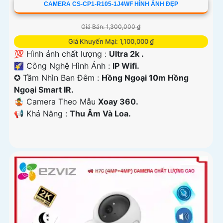
CAMERA CS-CP1-R105-1J4WF HÌNH ẢNH ĐẸP
Giá Bán: 1,300,000 ₫
Giá Khuyến Mại: 1,100,000 ₫
💯 Hình ảnh chất lượng :
Ultra 2k .
🌠 Công Nghệ Hình Ảnh :
IP Wifi.
✪ Tầm Nhìn Ban Đêm :
Hồng Ngoại 10m Hồng
Ngoại Smart IR.
🤹 Camera Theo Mẫu
Xoay 360.
️📢 Khả Năng :
Thu Âm Và Loa.