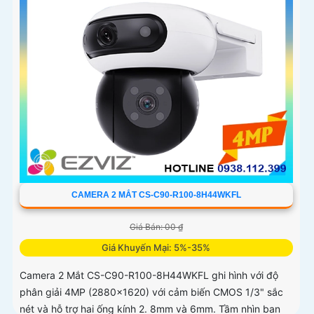
CAMERA 2 MẮT CS-C90-R100-8H44WKFL
Giá Bán: 00 ₫
Giá Khuyến Mại: 5%-35%
Camera 2 Mắt CS-C90-R100-8H44WKFL ghi hình với độ
phân giải 4MP (2880x1620) với cảm biến CMOS 1/3" sắc
nét và hỗ trợ hai ống kính 2. 8mm và 6mm. Tầm nhìn ban