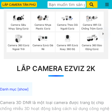
LẮP CAMERA TÂN PHÚ
Camera Siêu
Camera Nhựa
Camera Theo Dỏi
Camera Wifi Có
Nhạy Sáng Ezviz
Plastic Ezviz
Người Ezviz
Chống Trộm Ezviz
Camera 360 Ezviz
Camera Ezviz Giá
Camera Wifi Ezviz
Camera 360 Báo
Ngoài Trời
Rẻ
Xoay 360 Độ
Động Ezviz
LẮP CAMERA EZVIZ 2K
Camera 3D DNR là một loại camera được trang bị chip
chống nhiễu 3D hoạt động bằng cách sử dụng công nghệ