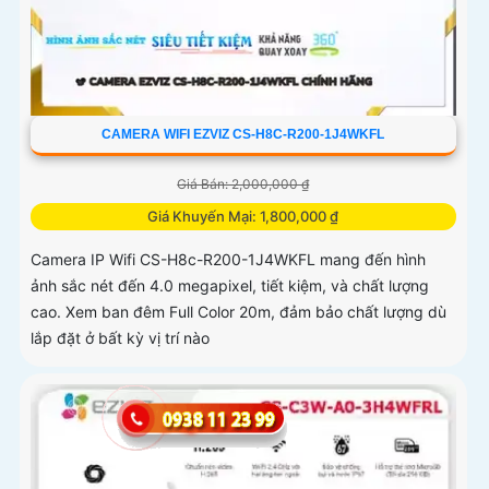
CAMERA WIFI EZVIZ CS-H8C-R200-1J4WKFL
Giá Bán: 2,000,000 ₫
Giá Khuyến Mại: 1,800,000 ₫
Camera IP Wifi CS-H8c-R200-1J4WKFL mang đến hình
ảnh sắc nét đến 4.0 megapixel, tiết kiệm, và chất lượng
cao. Xem ban đêm Full Color 20m, đảm bảo chất lượng dù
lắp đặt ở bất kỳ vị trí nào