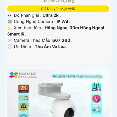
Giá Bán: 2,670,000 ₫
Giá Khuyến Mại: VNĐ
👀 Độ Phân giải :
Ultra 2k .
⚙ Công Nghệ Camera :
IP Wifi.
🌜 Xem ban đêm :
Hồng Ngoại 30m Hồng Ngoại
Smart IR.
❄ Camera Theo Mẫu
Ip67 360.
️💮 Ưu Điểm :
Thu Âm Và Loa.