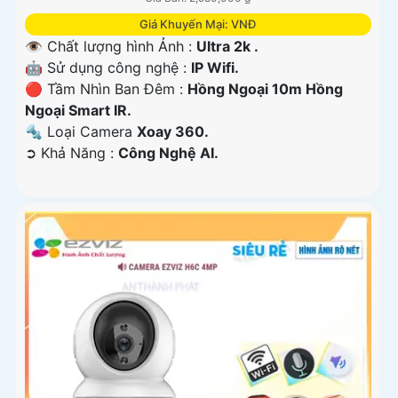
Giá Khuyến Mại: VNĐ
👁 Chất lượng hình Ảnh :
Ultra 2k .
🤖️ Sử dụng công nghệ :
IP Wifi.
🔴 Tầm Nhìn Ban Đêm :
Hồng Ngoại 10m Hồng
Ngoại Smart IR.
🔩 Loại Camera
Xoay 360.
️➲ Khả Năng :
Công Nghệ AI.