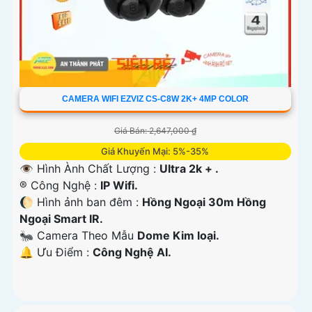
CAMERA WIFI EZVIZ CS-C8W 2K+ 4MP COLOR
Giá Bán: 2,647,000 ₫
Giá Khuyến Mại: 5%-35%
👁 Hình Ành Chất Lượng :
Ultra 2k + .
®️ Công Nghệ :
IP Wifi.
🌔 Hình ảnh ban đêm :
Hồng Ngoại 30m Hồng
Ngoại Smart IR.
🐜 Camera Theo Mẫu
Dome Kim loại.
️🔔 Ưu Điểm :
Công Nghệ AI.