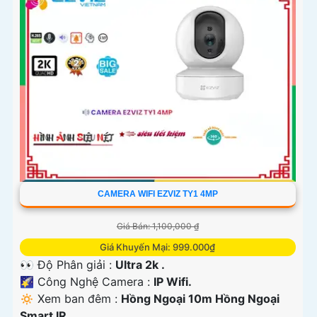
CAMERA WIFI EZVIZ TY1 4MP
Giá Bán: 1,100,000 ₫
Giá Khuyến Mại: 999.000₫
👀 Độ Phân giải :
Ultra 2k .
🌠 Công Nghệ Camera :
IP Wifi.
🔅 Xem ban đêm :
Hồng Ngoại 10m Hồng Ngoại
Smart IR.