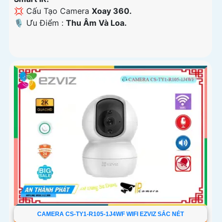
💢 Cấu Tạo Camera
Xoay 360.
️🎙 Ưu Điểm :
Thu Âm Và Loa.
CAMERA CS-TY1-R105-1J4WF WIFI EZVIZ SẮC NÉT