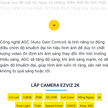
ngoại suy để loại bỏ ngay cả những điểm ảnh lỗi nhỏ nhất.
Công nghệ chống nhiễu 3D DNR được hãng ứng dụng vào
từng chi tiết Phục vụ cho hình ảnh của camera trở nên sắc
nét, rõ ràng và không bị ảnh hưởng bởi nhiễu hạt.
Với tính năng chống nhiễu 3D DNR camera sẽ giúp bạn
quan sát được hình ảnh chất lượng cao, đặc biệt trong các
điều kiện ánh sáng yếu hoặc độ nhiễu cao. Với Những
Công nghệ AGC (Auto Gain Control) là tính năng tự động
Trang bị cao cấp làm cho việc giám sát, quan sát trở nên
điều chỉnh độ khuếch đại tín hiệu hình ảnh để duy trì chất
dễ dàng và chính xác hơn.
lượng video ổn định khi ánh sáng thay đổi. Khi môi trường
thiếu sáng, AGC sẽ tăng độ sáng; khi ánh sáng mạnh, nó sẽ
giảm độ khuếch đại, giúp hình ảnh luôn rõ ràng, sắc nét mà
không bị quá sáng hoặc tối.
LẮP CAMERA EZVIZ 2K
Có Led
128GB
IP66
3D DNR
Full Color
Hồng Ngoại
AI
Dual Light
Thân
Speed Dome
CMOS
Xoay 360
'