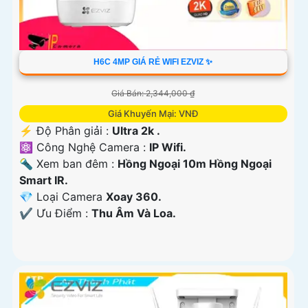
H6C 4MP GIÁ RẺ WIFI EZVIZ ✨
Giá Bán: 2,344,000 ₫
Giá Khuyến Mại: VNĐ
️⚡ Độ Phân giải :
Ultra 2k .
⚛️ Công Nghệ Camera :
IP Wifi.
🔦 Xem ban đêm :
Hồng Ngoại 10m Hồng Ngoại
Smart IR.
💎 Loại Camera
Xoay 360.
️✔️ Ưu Điểm :
Thu Âm Và Loa.