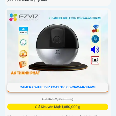
CAMERA WIFI EZVIZ XOAY 360 CS-C6W-A0-3H4WF
Giá Bán: 2,050,000 ₫
Giá Khuyến Mại: 1,850,000 ₫