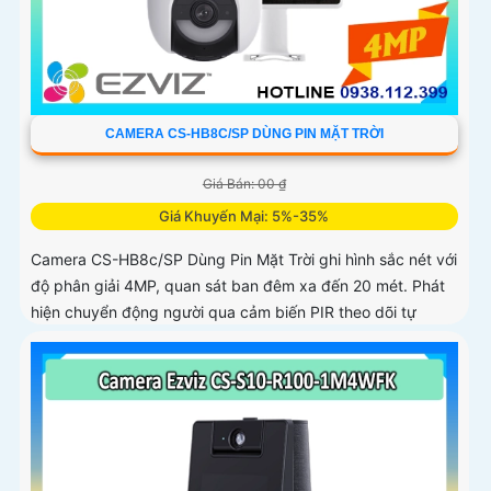
CAMERA CS-HB8C/SP DÙNG PIN MẶT TRỜI
Giá Bán: 00 ₫
Giá Khuyến Mại: 5%-35%
Camera CS-HB8c/SP Dùng Pin Mặt Trời ghi hình sắc nét với
độ phân giải 4MP, quan sát ban đêm xa đến 20 mét. Phát
hiện chuyển động người qua cảm biến PIR theo dõi tự
động