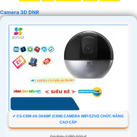
Camera 3D DNR
✔ CS-C6W-A0-3H4WF (C6W) CAMERA WIFI EZVIZ CHỨC NĂNG
CAO CẤP
Giá Bán: 2,980,000 ₫