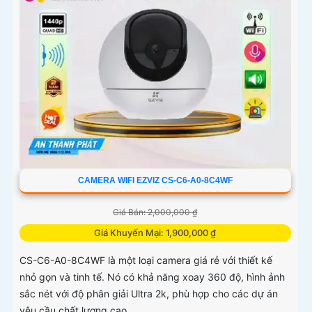
CAMERA WIFI EZVIZ CS-C6-A0-8C4WF
Giá Bán: 2,000,000 ₫
Giá Khuyến Mại: 1,900,000 ₫
CS-C6-A0-8C4WF là một loại camera giá rẻ với thiết kế
nhỏ gọn và tinh tế. Nó có khả năng xoay 360 độ, hình ảnh
sắc nét với độ phân giải Ultra 2k, phù hợp cho các dự án
yêu cầu chất lượng cao