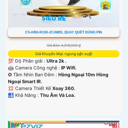
CS-HB8-R100-2C4WDL QUAY QUÉT DÙNG PIN
Giá Bán: 4,518,000 ₫
Giá Khuyến Mại: ngung s₫n xu₫t
💯 Độ Phân giải :
Ultra 2k .
🤖️ Camera Công nghệ :
IP Wifi.
✪ Tầm Nhìn Ban Đêm :
Hồng Ngoại 10m Hồng
Ngoại Smart IR.
💢 Camera Thiết Kế
Xoay 360.
️🛃 Khả Năng :
Thu Âm Và Loa.