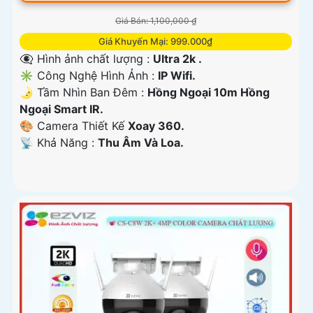
Giá Bán: 1,100,000 ₫
Giá Khuyến Mại: 999.000₫
👁️‍🗨 Hình ảnh chất lượng :
Ultra 2k .
✳️ Công Nghệ Hình Ảnh :
IP Wifi.
🌛 Tầm Nhìn Ban Đêm :
Hồng Ngoại 10m Hồng
Ngoại Smart IR.
🎨 Camera Thiết Kế
Xoay 360.
️📡 Khả Năng :
Thu Âm Và Loa.