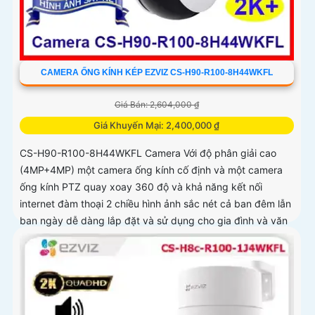
CAMERA ỐNG KÍNH KÉP EZVIZ CS-H90-R100-8H44WKFL
Giá Bán: 2,604,000 ₫
Giá Khuyến Mại: 2,400,000 ₫
CS-H90-R100-8H44WKFL Camera Với độ phân giải cao
(4MP+4MP) một camera ống kính cố định và một camera
ống kính PTZ quay xoay 360 độ và khả năng kết nối
internet đàm thoại 2 chiều hình ảnh sắc nét cả ban đêm lẫn
ban ngày dễ dàng lắp đặt và sử dụng cho gia đình và văn
phòng Camera an ninh không dây CS-H90-R100-
8H44WKFL mang đến sự an toàn và tiện lợi.