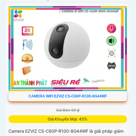
đêm IR 30m và ban...
CAMERA WIFI EZVIZ CS-C60P-R100-8G44WF
Giá Bán: 00 ₫
Giá Khuyến Mại: 45%
Camera EZVIZ CS-C60P-R100-8G44WF là giải pháp giám