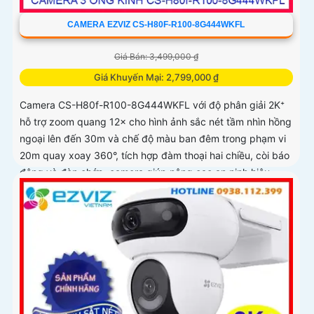
CAMERA EZVIZ CS-H80F-R100-8G444WKFL
Giá Bán: 3,499,000 ₫
Giá Khuyến Mại: 2,799,000 ₫
Camera CS-H80f-R100-8G444WKFL với độ phân giải 2K⁺
hỗ trợ zoom quang 12× cho hình ảnh sắc nét tầm nhìn hồng
ngoại lên đến 30m và chế độ màu ban đêm trong phạm vi
20m quay xoay 360°, tích hợp đàm thoại hai chiều, còi báo
động và đèn chớp, camera giúp nâng cao an ninh hiệu
quả. Đạt chuẩn IP67 có khả năng chống bụi, nước, đảm
bảo hoạt động ổn định trong mọi điều kiện thời tiết