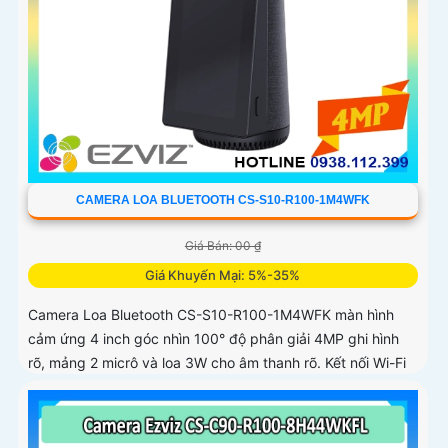
CAMERA LOA BLUETOOTH CS-S10-R100-1M4WFK
Giá Bán: 00 ₫
Giá Khuyến Mại: 5%-35%
Camera Loa Bluetooth CS-S10-R100-1M4WFK màn hình
cảm ứng 4 inch góc nhìn 100° độ phân giải 4MP ghi hình
rõ, mảng 2 micrô và loa 3W cho âm thanh rõ. Kết nối Wi-Fi
2