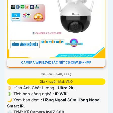
CAMERA WIFI EZVIZ SẮC NÉT CS-C8W 2K+ 4MP
Giá Bán: 3,540,000 ₫
Giá Khuyến Mại: VNĐ
🔅 Hình Ành Chất Lượng :
Ultra 2k .
✳️ Tích hợp công nghệ :
IP Wifi.
🌙 Xem ban đêm :
Hồng Ngoại 30m Hồng Ngoại
Smart IR.
🌧️ Thiết Kế Camera
Ip67 360.