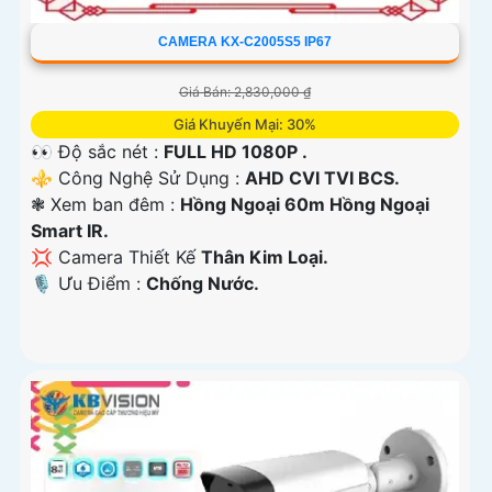
CAMERA KX-C2005S5 IP67
Giá Bán: 2,830,000 ₫
Giá Khuyến Mại: 30%
👀 Độ sắc nét :
FULL HD 1080P .
⚜️ Công Nghệ Sử Dụng :
AHD CVI TVI BCS.
❃ Xem ban đêm :
Hồng Ngoại 60m Hồng Ngoại
Smart IR.
💢 Camera Thiết Kế
Thân Kim Loại.
️🎙 Ưu Điểm :
Chống Nước.