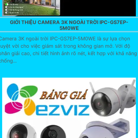
GIỚI THIỆU CAMERA 3K NGOÀI TRỜI IPC-GS7EP-
5M0WE
Camera 3K ngoài trời IPC-GS7EP-5M0WE là sự lựa chọn
tuyệt vời cho việc giám sát trong không gian mở. Với độ
phân giải cao, chi tiết hình ảnh rõ nét, kết hợp với khả năng
chống...