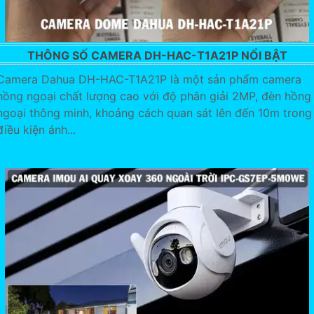
THÔNG SỐ CAMERA DH-HAC-T1A21P NỔI BẬT
Camera Dahua DH-HAC-T1A21P là một sản phẩm camera
hồng ngoại chất lượng cao với độ phân giải 2MP, đèn hồng
ngoại thông minh, khoảng cách quan sát lên đến 10m trong
điều kiện ánh...