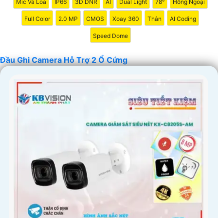
Mic Và Loa
IP66
3D DNR
AI
Dual Light
78°
Hồng Ngoại
Full Color
2.0 MP
CMOS
Xoay 360
Thân
AI Coding
Speed Dome
Đầu Ghi Camera Hỗ Trợ 2 Ổ Cứng
'