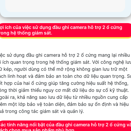
ợi ích của việc sử dụng đầu ghi camera hỗ trợ 2 ổ cứng
rong hệ thống giám sát.
iệc sử dụng đầu ghi camera hỗ trợ 2 ổ cứng mang lại nhiều
ợi ích quan trọng trong hệ thống giám sát. Với công nghệ lư
rữ kép, người dùng có thể mở rộng không gian lưu trữ một
ách linh hoạt và đảm bảo an toàn cho dữ liệu quan trọng. S
ết hợp của hai ổ cứng giúp tăng cường hiệu suất hệ thống,
ồng thời giảm thiểu nguy cơ mất dữ liệu do sự cố kỹ thuật.
goài ra, khả năng sao lưu dữ liệu từ nhiều nguồn cung cấp
hêm một lớp bảo vệ toàn diện, đảm bảo sự ổn định và hiệu
uả trong công tác giám sát và quản lý.
ác tính năng nổi bật của đầu ghi camera hỗ trợ 2 ổ cứng v
ách chọn mua sản phẩm phù hợp.