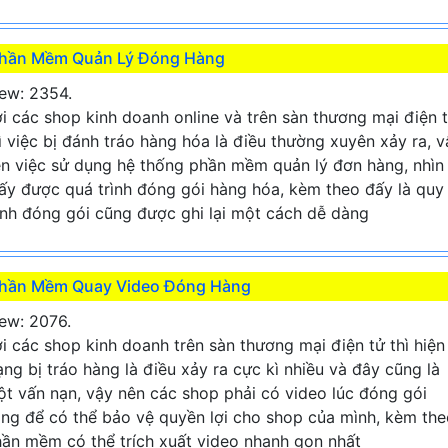
hần Mềm Quản Lý Đóng Hàng
ew: 2354.
i các shop kinh doanh online và trên sàn thương mại điện 
ì việc bị đánh tráo hàng hóa là điều thường xuyên xảy ra, v
n việc sử dụng hệ thống phần mềm quản lý đơn hàng, nhìn
ấy được quá trình đóng gói hàng hóa, kèm theo đấy là quy
ình đóng gói cũng được ghi lại một cách dễ dàng
hần Mềm Quay Video Đóng Hàng
ew: 2076.
i các shop kinh doanh trên sàn thương mại điện tử thì hiện
ạng bị tráo hàng là điều xảy ra cực kì nhiều và đây cũng là
t vấn nạn, vậy nên các shop phải có video lúc đóng gói
ng để có thể bảo vệ quyền lợi cho shop của mình, kèm the
ần mềm có thể trích xuất video nhanh gọn nhất