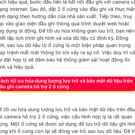
ách hiệu quả, bước đầu tiên là kết nối đầu ghi với camera v
ạng internet. Sau đó, đặt 2 ổ cứng vào đầu ghi và thực hiệ
ịnh dạng theo hướng dẫn của nhà sản xuất. Tiếp theo, truy
ập vào giao diện đầu ghi thông qua trình duyệt web hoặc
ng dụng di động. Để tối ưu hóa không gian lưu trữ, bạn nên
iết lập lịch trình ghi hình và xóa dữ liệu cũ định kỳ. Đồng
hời, sao lưu dữ liệu từ ổ cứng là một biện pháp quan trọng
úp tránh mất mát thông tin khi xảy ra sự cố. Việc duy trì c
ài đặt hợp lý sẽ đảm bảo hệ thống giám sát hoạt động ổn
ịnh và hiệu quả.
ách tối ưu hóa dung lượng lưu trữ và bảo mật dữ liệu trên
ầu ghi camera hỗ trợ 2 ổ cứng.
ể tối ưu hóa dung lượng lưu trữ và bảo mật dữ liệu trên đầ
hi camera hỗ trợ 2 ổ cứng, việc cấu hình hợp lý là rất quan
rọng. Một ổ cứng sẽ được sử dụng để lưu trữ dữ liệu ghi hìn
ong khi ổ cứng còn lại sẽ đóng vai trò sao lưu dữ liệu. Để ti