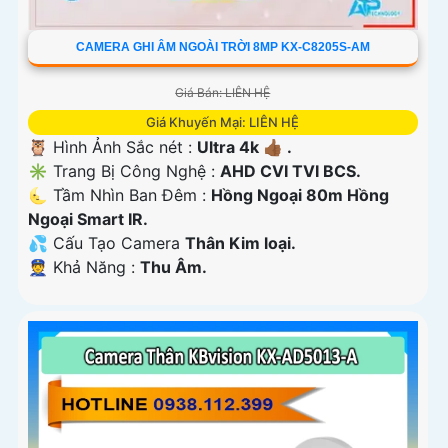
CAMERA GHI ÂM NGOÀI TRỜI 8MP KX-C8205S-AM
Giá Bán: LIÊN HỆ
Giá Khuyến Mại: LIÊN HỆ
🦉 Hình Ảnh Sắc nét :
Ultra 4k 👍🏾 .
✳️ Trang Bị Công Nghệ :
AHD CVI TVI BCS.
🌜 Tầm Nhìn Ban Đêm :
Hồng Ngoại 80m Hồng
Ngoại Smart IR.
💦 Cấu Tạo Camera
Thân Kim loại.
️👮 Khả Năng :
Thu Âm.