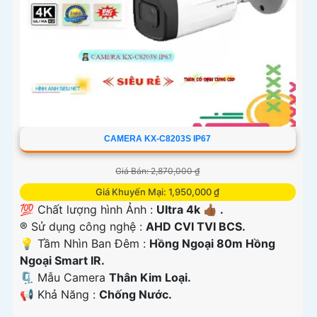
CAMERA KX-C8203S IP67
Giá Bán: 2,870,000 ₫
Giá Khuyến Mại: 1,950,000 ₫
💯 Chất lượng hình Ảnh :
Ultra 4k 👍🏾 .
®️ Sử dụng công nghệ :
AHD CVI TVI BCS.
💡 Tầm Nhìn Ban Đêm :
Hồng Ngoại 80m Hồng
Ngoại Smart IR.
🗜️ Mẫu Camera
Thân Kim Loại.
️📢 Khả Năng :
Chống Nước.