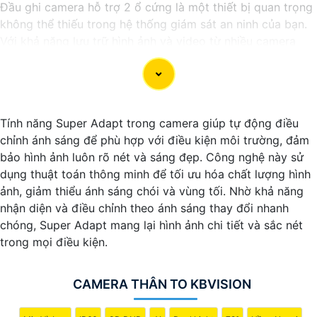
Đầu ghi camera hỗ trợ 2 ổ cứng là một thiết bị quan trọng
không thể thiếu trong hệ thống giám sát an ninh của bạn.
Với khả năng lưu trữ hình ảnh và video từ nhiều camera
cùng một lúc, đầu ghi này giúp bạn quản lý và theo dõi
các hoạt động trong và ngoài nhà một cách hiệu quả.
Công nghệ mới nhất được áp dụng vào đầu ghi camera
này giúp nó hoạt động mạnh mẽ và ổn định. Khả năng hỗ
Tính năng Super Adapt trong camera giúp tự động điều
trợ 2 ổ cứng cho phép bạn mở rộng không gian lưu trữ mà
chỉnh ánh sáng để phù hợp với điều kiện môi trường, đảm
không cần lo lắng về việc ghi đè dữ liệu quan trọng.
bảo hình ảnh luôn rõ nét và sáng đẹp. Công nghệ này sử
Nếu bạn đang tìm kiếm một giải pháp giám sát an ninh
dụng thuật toán thông minh để tối ưu hóa chất lượng hình
thông minh và tiện lợi, đầu ghi camera hỗ trợ 2 ổ cứng
ảnh, giảm thiểu ánh sáng chói và vùng tối. Nhờ khả năng
công nghệ phù hợp sẽ là sự lựa chọn hoàn hảo cho nhu
nhận diện và điều chỉnh theo ánh sáng thay đổi nhanh
cầu của bạn. Hãy đầu tư vào sản phẩm này để bảo vệ và
chóng, Super Adapt mang lại hình ảnh chi tiết và sắc nét
giám sát nhà ở, cửa hàng hoặc văn phòng của bạn một
trong mọi điều kiện.
cách chuyên nghiệp và hiệu quả nhất.
CAMERA THÂN TO KBVISION