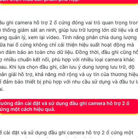
ầu ghi camera hỗ trợ 2 ổ cứng đóng vai trò quan trọng tro
 thống giám sát an ninh, giúp lưu trữ lượng lớn dữ liệu và 
àng quản lý, xem lại video. Tính năng phân chia dung lượng
iữa hai ổ cứng không chỉ cải thiện hiệu suất hoạt động mà
òn đảm bảo an toàn cho dữ liệu. Đồng thời, đầu ghi cũng h
rợ nhiều chuẩn kết nối, phù hợp với nhiều loại camera khác
hau. Khi lựa chọn đầu ghi, cần lưu ý dung lượng lưu trữ, độ
hân giải hỗ trợ, khả năng mở rộng và uy tín của thương hiệ
ể đảm bảo thiết bị phù hợp với nhu cầu sử dụng và đầu tư l
i.
ướng dẫn cài đặt và sử dụng đầu ghi camera hỗ trợ 2 ổ
ứng một cách hiệu quả.
ể cài đặt và sử dụng đầu ghi camera hỗ trợ 2 ổ cứng một