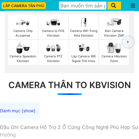
LẮP CAMERA TÂN PHÚ
Camera Wifi Trong
Camera Chip
Camera Ip POE
Bán Camera
Nhà Kbvision
Acusense
Kbvision
Kbvision 2MP
Lắp Camera Wifi
Camera Speedom
Camera PTZ
Camera Hikvision
Ngoài Trời Imou
Kbvision
Kbvision
Zoom
CAMERA THÂN TO KBVISION
Đầu Ghi Camera Hỗ Trợ 2 Ổ Cứng Công Nghệ Phù Hợp Sư
Hướng