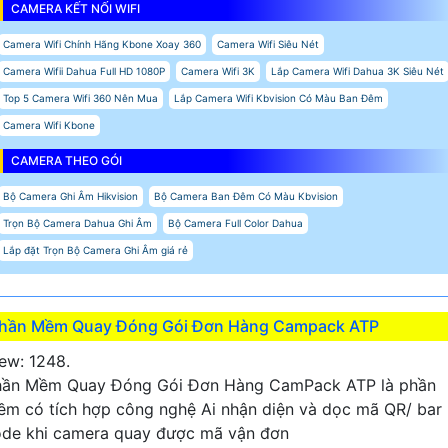
CAMERA KẾT NỐI WIFI
Camera Wifi Chính Hãng Kbone Xoay 360
Camera Wifi Siêu Nét
Camera Wifii Dahua Full HD 1080P
Camera Wifi 3K
Lắp Camera Wifi Dahua 3K Siêu Nét
Top 5 Camera Wifi 360 Nên Mua
Lắp Camera Wifi Kbvision Có Màu Ban Đêm
Camera Wifi Kbone
CAMERA THEO GÓI
Bộ Camera Ghi Âm Hikvision
Bộ Camera Ban Đêm Có Màu Kbvision
Trọn Bộ Camera Dahua Ghi Âm
Bộ Camera Full Color Dahua
Lắp đặt Trọn Bộ Camera Ghi Âm giá rẻ
hần Mềm Quay Đóng Gói Đơn Hàng Campack ATP
ew: 1248.
hần Mềm Quay Đóng Gói Đơn Hàng CamPack ATP là phần
m có tích hợp công nghệ Ai nhận diện và dọc mã QR/ bar
de khi camera quay được mã vận đơn