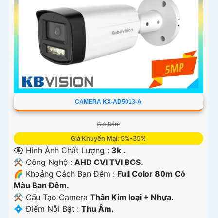
CAMERA KX-AD5013-A
Giá Bán:
Giá Khuyến Mại: 5%-35%
👁️‍🗨 Hình Ành Chất Lượng :
3k .
⚒ Công Nghệ :
AHD CVI TVI BCS.
🌈 Khoảng Cách Ban Đêm :
Full Color 80m Có
Màu Ban Ðêm.
⚒ Cấu Tạo Camera
Thân Kim loại + Nhựa.
️💠 Điểm Nỗi Bật :
Thu Âm.