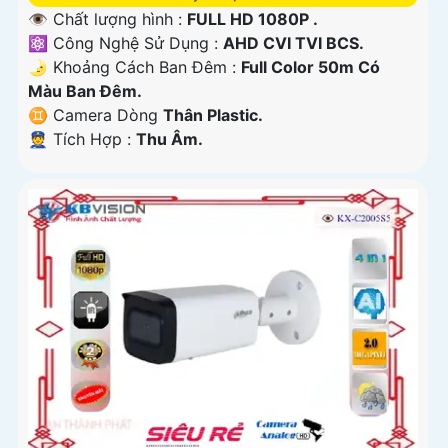
👁 Chất lượng hình :
FULL HD 1080P .
⚛️ Công Nghệ Sử Dụng :
AHD CVI TVI BCS.
🌛 Khoảng Cách Ban Đêm :
Full Color 50m Có
Màu Ban Ðêm.
♊ Camera Dòng
Thân Plastic.
️👮 Tích Hợp :
Thu Âm.