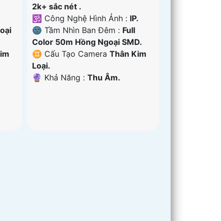
2k+ sắc nét .
🕉️ Công Nghệ Hình Ảnh :
IP.
oại
🌚 Tầm Nhìn Ban Đêm :
Full
Color 50m Hồng Ngoại SMD.
Kim
♊ Cấu Tạo Camera
Thân Kim
Loại.
️🔮 Khả Năng :
Thu Âm.