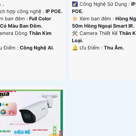
 .
🌠 Công Nghệ Sử Dụng :
IP
ích hợp công nghệ :
IP POE.
POE.
m ban đêm :
Full Color
🔅 Xem ban đêm :
Hồng Ng
Có Màu Ban Đêm.
50m Hồng Ngoại Smart IR.
amera Dòng
Thân Kim
⚒ Camera Thiết Kế
Thân 
Loại.
Ưu Điểm :
Công Nghệ AI.
️🔔 Ưu Điểm :
Thu Âm.