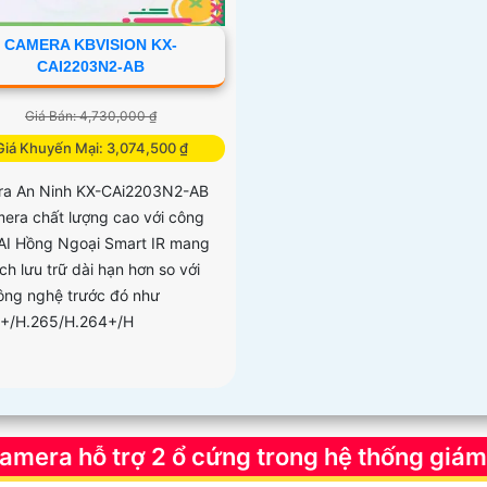
CAMERA KBVISION KX-
CAI2203N2-AB
Giá Bán: 4,730,000 ₫
Giá Khuyến Mại: 3,074,500 ₫
a An Ninh KX-CAi2203N2-AB
mera chất lượng cao với công
AI Hồng Ngoại Smart IR mang
i ích lưu trữ dài hạn hơn so với
ông nghệ trước đó như
+/H.265/H.264+/H
camera hỗ trợ 2 ổ cứng trong hệ thống giám