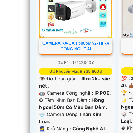
CAMERA KX-CAIF5005MN2-TIF-A
CÔNG NGHỆ AI
Giá Bán: 15,132,000 ₫
Giá Khuyến Mại: 9,835,800 ₫
💯 C
👁 Độ Phân giải :
Ultra 2k+ sắc
4k 👍
nét .
🏆 S
🤖️ Camera Công nghệ :
IP POE.
🌛 T
✪ Tầm Nhìn Ban Đêm :
Hồng
'
Ngoạ
Ngoại 50m Có Màu Ban Đêm.
🎲 T
🌧️ Camera Dòng
Thân Kim
Loại.
Loại.
️♚ K
️👮 Khả Năng :
Công Nghệ AI.