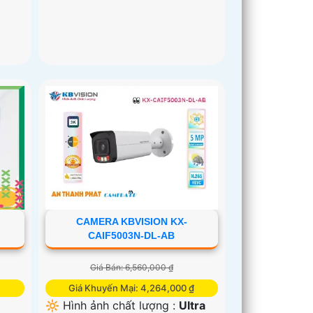
CAMERA KBVISION KX-
CAIF5003N-DL-AB
Giá Bán: 6,560,000 ₫
₫
Giá Khuyến Mại: 4,264,000 ₫
🔆 Hình ảnh chất lượng :
Ultra