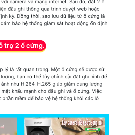
 với camera và mạng internet. Sau đó, đặt 2 ổ
diện đầu ghi thông qua trình duyệt web hoặc
ịnh kỳ. Đồng thời, sao lưu dữ liệu từ ổ cứng là
sẽ đảm bảo hệ thống giám sát hoạt động ổn định
 trợ 2 ổ cứng.
p lý là rất quan trọng. Một ổ cứng sẽ được sử
 lượng, bạn có thể tùy chỉnh cài đặt ghi hình để
nh ảnh như H.264, H.265 giúp giảm dung lượng
ập mật khẩu mạnh cho đầu ghi và ổ cứng. Việc
ật phần mềm để bảo vệ hệ thống khỏi các lỗ