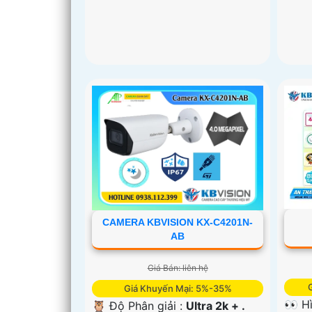
CAMERA KBVISION KX-C4201N-
AB
Giá Bán: liên hệ
Giá Khuyến Mại: 5%-35%
👀 H
🦉 Độ Phân giải :
Ultra 2k + .