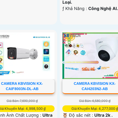
Loại.
️ƒ Khả Năng :
Công Nghệ AI.
CAMERA KBVISION KX-
CAMERA KBVISION KX-
CAIF8003N-DL-AB
CAI4203N2-AB
Giá Bán: 7,690,000 ₫
Giá Bán: 6,580,000 ₫
Giá Khuyến Mại: 4,998,500 ₫
Giá Khuyến Mại: 4,277,000 
ình Ành Chất Lượng :
Ultra
🦉 Độ sắc nét :
Ultra 2k .