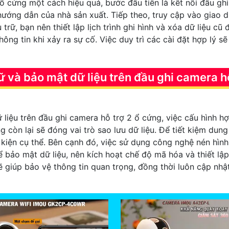
ổ cứng một cách hiệu quả, bước đầu tiên là kết nối đầu ghi
hướng dẫn của nhà sản xuất. Tiếp theo, truy cập vào giao 
rữ, bạn nên thiết lập lịch trình ghi hình và xóa dữ liệu cũ đ
ông tin khi xảy ra sự cố. Việc duy trì các cài đặt hợp lý 
ữ và bảo mật dữ liệu trên đầu ghi camera hỗ
 liệu trên đầu ghi camera hỗ trợ 2 ổ cứng, việc cấu hình hợ
ng còn lại sẽ đóng vai trò sao lưu dữ liệu. Để tiết kiệm dung
ự kiện cụ thể. Bên cạnh đó, việc sử dụng công nghệ nén hì
ể bảo mật dữ liệu, nên kích hoạt chế độ mã hóa và thiết l
ẽ giúp bảo vệ thông tin quan trọng, đồng thời luôn cập nh