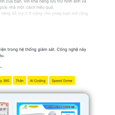
nh của bạn. Với khả năng lưu trữ hình ảnh và
goài nhà một cách hiệu quả.
 năng hỗ trợ 2 ổ cứng cho phép bạn mở rộng
ổ cứng công nghệ phù hợp sẽ là sự lựa chọn
oặc văn phòng của bạn một cách chuyên
iện trong hệ thống giám sát. Công nghệ này
ệu.
y 360
Thân
AI Coding
Speed Dome