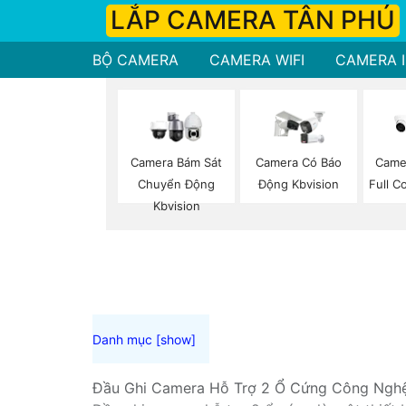
LẮP CAMERA TÂN PHÚ
BỘ CAMERA
CAMERA WIFI
CAMERA I
Camera Bám Sát
Camera Có Báo
Came
Chuyển Động
Động Kbvision
Full C
Kbvision
Đầu Ghi Camera Hỗ Trợ 2 Ổ Cứng Công Ngh