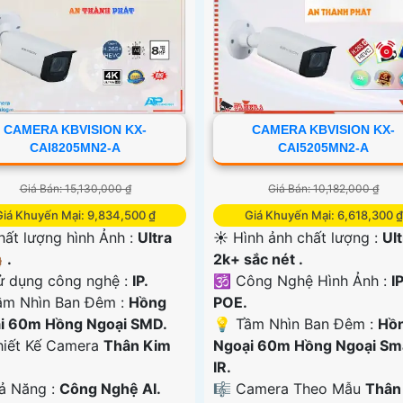
CAMERA KBVISION KX-
CAMERA KBVISION KX-
CAI8205MN2-A
CAI5205MN2-A
Giá Bán: 15,130,000 ₫
Giá Bán: 10,182,000 ₫
Giá Khuyến Mại: 9,834,500 ₫
Giá Khuyến Mại: 6,618,300 ₫
hất lượng hình Ảnh :
Ultra
☀️ Hình ảnh chất lượng :
Ult
 .
2k+ sắc nét .
ử dụng công nghệ :
IP.
🕉️ Công Nghệ Hình Ảnh :
I
ầm Nhìn Ban Đêm :
Hồng
POE.
i 60m Hồng Ngoại SMD.
💡 Tầm Nhìn Ban Đêm :
Hồ
hiết Kế Camera
Thân Kim
Ngoại 60m Hồng Ngoại Sm
IR.
hả Năng :
Công Nghệ AI.
🎼️ Camera Theo Mẫu
Thân