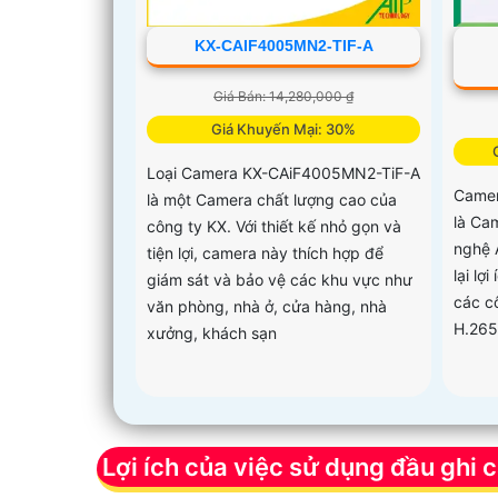
KX-CAIF4005MN2-TIF-A
Giá Bán: 14,280,000 ₫
Giá Khuyến Mại: 30%
Loại Camera KX-CAiF4005MN2-TiF-A
Camer
là một Camera chất lượng cao của
là Ca
công ty KX. Với thiết kế nhỏ gọn và
nghệ 
tiện lợi, camera này thích hợp để
lại lợ
giám sát và bảo vệ các khu vực như
các c
văn phòng, nhà ở, cửa hàng, nhà
H.265
xưởng, khách sạn
Lợi ích của việc sử dụng đầu ghi 