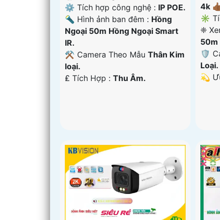
4k 👍
⚙ Tích hợp công nghệ :
IP POE.
✳️ T
🔦 Hình ảnh ban đêm :
Hồng
❈ Xe
Ngoại 50m Hồng Ngoại Smart
50m 
IR.
🛡 C
⚒ Camera Theo Mẫu
Thân Kim
Loại.
loại.
️💫 
️₤ Tích Hợp :
Thu Âm.