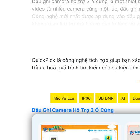
Đầu ghi camera hỗ trợ 2 ổ cứng là một thiết b
video từ nhiều camera cùng một lúc, đầu ghi 
Công nghệ mới nhất được áp dụng vào đầu g
không gian lưu trữ mà không cần lo lắng về vi
Nếu bạn đang tìm kiếm một giải pháp giám sát
hoàn hảo cho nhu cầu của bạn. Hãy đầu tư v
nghiệp và hiệu quả nhất.
QuickPick là công nghệ tích hợp giúp bạn xá
tối ưu hóa quá trình tìm kiếm các sự kiện liên
Mic Và Loa
IP66
3D DNR
AI
Dua
Đầu Ghi Camera Hỗ Trợ 2 Ổ Cứng