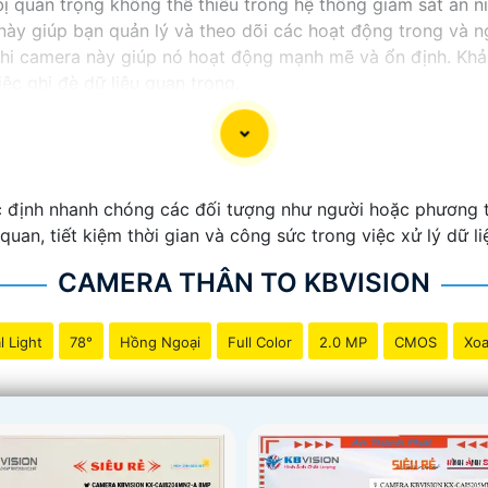
ị quan trọng không thể thiếu trong hệ thống giám sát an ni
này giúp bạn quản lý và theo dõi các hoạt động trong và n
hi camera này giúp nó hoạt động mạnh mẽ và ổn định. Khả
ệc ghi đè dữ liệu quan trọng.
 an ninh thông minh và tiện lợi, đầu ghi camera hỗ trợ 2 
ào sản phẩm này để bảo vệ và giám sát nhà ở, cửa hàng h
c định nhanh chóng các đối tượng như người hoặc phương t
 quan, tiết kiệm thời gian và công sức trong việc xử lý dữ li
CAMERA THÂN TO KBVISION
l Light
78°
Hồng Ngoại
Full Color
2.0 MP
CMOS
Xoa