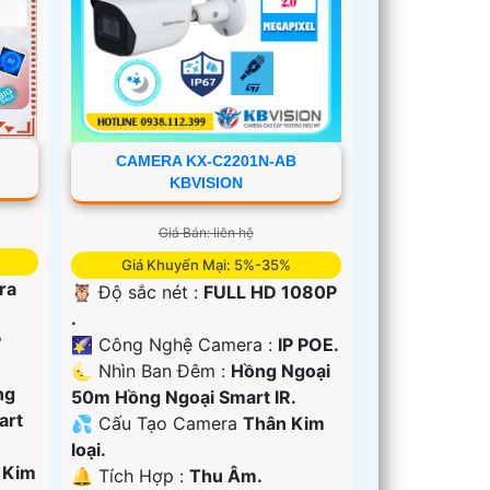
CAMERA KX-C2201N-AB
KBVISION
Giá Bán: liên hệ
Giá Khuyến Mại: 5%-35%
ra
🦉 Độ sắc nét :
FULL HD 1080P
.
P
🌠 Công Nghệ Camera :
IP POE.
🌜 Nhìn Ban Đêm :
Hồng Ngoại
ng
50m Hồng Ngoại Smart IR.
art
💦 Cấu Tạo Camera
Thân Kim
loại.
 Kim
️🔔 Tích Hợp :
Thu Âm.