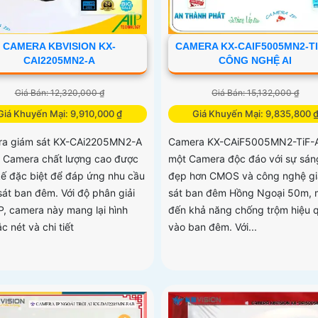
CAMERA KBVISION KX-
CAMERA KX-CAIF5005MN2-TI
CAI2205MN2-A
CÔNG NGHỆ AI
Giá Bán: 12,320,000 ₫
Giá Bán: 15,132,000 ₫
Giá Khuyến Mại: 9,910,000 ₫
Giá Khuyến Mại: 9,835,800 
a giám sát KX-CAi2205MN2-A
Camera KX-CAiF5005MN2-TiF-A
t Camera chất lượng cao được
một Camera độc đáo với sự sán
 kế đặc biệt để đáp ứng nhu cầu
đẹp hơn CMOS và công nghệ g
sát ban đêm. Với độ phân giải
sát ban đêm Hồng Ngoại 50m,
P, camera này mang lại hình
đến khả năng chống trộm hiệu 
c nét và chi tiết
vào ban đêm. Với...