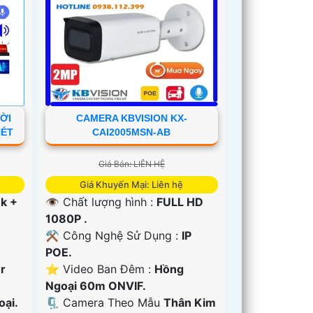
ỜI
CAMERA KBVISION KX-
NÉT
CAI2005MSN-AB
Giá Bán: LIÊN HỆ
Giá Khuyến Mại: Liên hệ
3k +
👁 Chất lượng hình :
FULL HD
1080P .
⚒ Công Nghệ Sử Dụng :
IP
POE.
or
⭐ Video Ban Đêm :
Hồng
Ngoại 60m ONVIF.
oại.
🗜️ Camera Theo Mẫu
Thân Kim