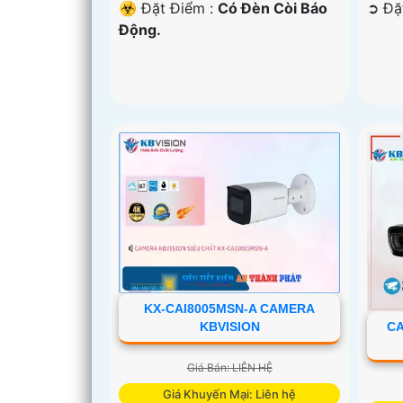
️☣️ Đặt Điểm :
Có Ðèn Còi Báo
️➲ Đ
Động.
KX-CAI8005MSN-A CAMERA
KBVISION
CA
Giá Bán: LIÊN HỆ
Giá Khuyến Mại: Liên hệ