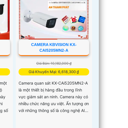
CAMERA KBVISION KX-
CAI5205MN2-A
Giá Bán: 10,182,000 ₫
Giá Khuyến Mại: 6,618,300 ₫
 một
Camera quan sát KX-CAi5205MN2-A
ộ
là một thiết bị hàng đầu trong lĩnh
này
vực giám sát an ninh. Camera này có
hi
nhiều chức năng ưu việt. Ấn tượng ơn
ng số
với những thông số là công nghệ AI...