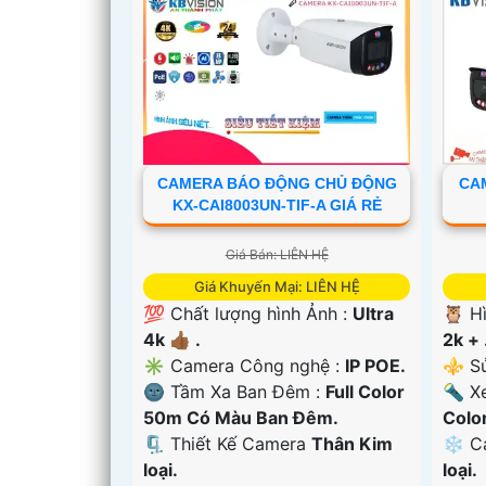
CAMERA BÁO ĐỘNG CHỦ ĐỘNG
CAM
KX-CAI8003UN-TIF-A GIÁ RẺ
Giá Bán: LIÊN HỆ
Giá Khuyến Mại: LIÊN HỆ
💯 Chất lượng hình Ảnh :
Ultra
🦉 H
4k 👍🏾 .
2k + 
✳️ Camera Công nghệ :
IP POE.
⚜️ S
'
🌚 Tầm Xa Ban Đêm :
Full Color
🔦 X
50m Có Màu Ban Ðêm.
Colo
🗜️ Thiết Kế Camera
Thân Kim
❄ C
loại.
loại.