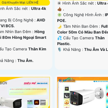
Giá Khuyến Mại: LIÊN HỆ
☀️ Hình Ảnh Sắc nét :
Ultra
ình Ảnh Sắc nét :
Ultra 4k
👍🏾 .
✳️ Công Nghệ Hình Ảnh :
I
rang Bị Công Nghệ :
AHD
POE.
TVI BCS.
🌛 Tầm Nhìn Ban Đêm :
Full
ầm Nhìn Ban Đêm :
Hồng
Color 50m Có Màu Ban Ðê
i 80m Hồng Ngoại Smart
💦 Cấu Tạo Camera
Thân
Plastic.
ấu Tạo Camera
Thân Kim
️🎙 Khả Năng :
Thu Âm Và L
Khả Năng :
Thu Âm.