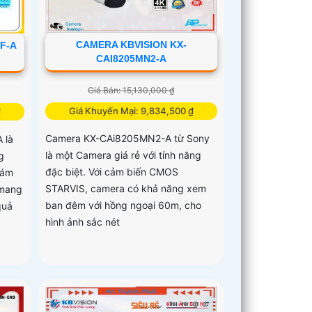
CAMERA KBVISION KX-
F-A
CAI8205MN2-A
Giá Bán: 15,130,000 ₫
Giá Khuyến Mại: 9,834,500 ₫
₫
Camera KX-CAi8205MN2-A từ Sony
 là
là một Camera giá rẻ với tính năng
g
đặc biệt. Với cảm biến CMOS
iám
STARVIS, camera có khả năng xem
 mang
ban đêm với hồng ngoại 60m, cho
quả
hình ảnh sắc nét