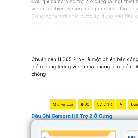
Đầu ghi camera hỗ trợ 2 ổ cứng là một thiết b
video từ nhiều camera cùng một lúc, đầu ghi 
Công nghệ mới nhất được áp dụng vào đầu g
không gian lưu trữ mà không cần lo lắng về vi
Nếu bạn đang tìm kiếm một giải pháp giám sát
hoàn hảo cho nhu cầu của bạn. Hãy đầu tư v
nghiệp và hiệu quả nhất.
Chuẩn nén H.265 Pro+ là một phiên bản công
giảm dung lượng video mà không làm giảm chấ
chóng
Mic Và Loa
IP66
3D DNR
AI
Dua
Đầu Ghi Camera Hỗ Trợ 2 Ổ Cứng