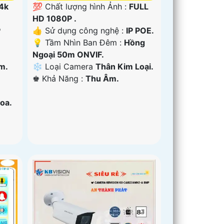
 4k
💯 Chất lượng hình Ảnh :
FULL
HD 1080P .
P
👍 Sử dụng công nghệ :
IP POE.
💡 Tầm Nhìn Ban Đêm :
Hồng
Ngoại 50m ONVIF.
m.
❄ Loại Camera
Thân Kim Loại.
️♚ Khả Năng :
Thu Âm.
oa.