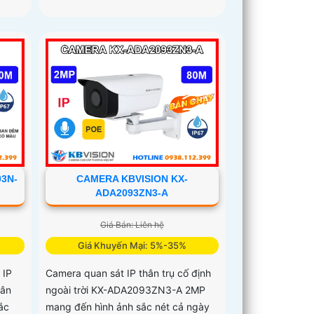
3N-
CAMERA KBVISION KX-
ADA2093ZN3-A
Giá Bán: Liên hệ
Giá Khuyến Mại: 5%-35%
 IP
Camera quan sát IP thân trụ cố định
hân
ngoài trời KX-ADA2093ZN3-A 2MP
ắc
mang đến hình ảnh sắc nét cả ngày