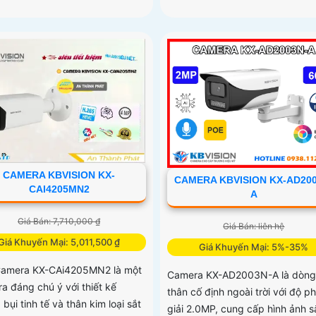
CAMERA KBVISION KX-
CAMERA KBVISION KX-AD200
CAI4205MN2
A
Giá Bán: 7,710,000 ₫
Giá Bán: liên hệ
Giá Khuyến Mại: 5,011,500 ₫
Giá Khuyến Mại: 5%-35%
Camera KX-CAi4205MN2 là một
Camera KX-AD2003N-A là dòng
a đáng chú ý với thiết kế
thân cố định ngoài trời với độ p
bụi tinh tế và thân kim loại sắt
giải 2.0MP, cung cấp hình ảnh s