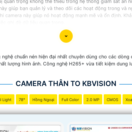
ị quan trọng không thể thiếu trong hệ thống giám sát an ni
này giúp bạn quản lý và theo dõi các hoạt động trong và n
hi camera này giúp nó hoạt động mạnh mẽ và ổn định. Khả
ệc ghi đè dữ liệu quan trọng.
 an ninh thông minh và tiện lợi, đầu ghi camera hỗ trợ 2 
ào sản phẩm này để bảo vệ và giám sát nhà ở, cửa hàng h
 nghệ chuẩn nén hiện đại nhất chuyên dùng cho các dòng 
t lượng hình ảnh. Công nghệ H265+ vừa tiết kiệm dung lượ
CAMERA THÂN TO KBVISION
l Light
78°
Hồng Ngoại
Full Color
2.0 MP
CMOS
Xoa