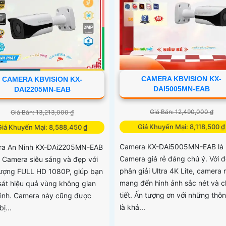
CAMERA KBVISION KX-
CAMERA KBVISION KX-
DAI5005MN-EAB
DAI2205MN-EAB
Giá Bán: 12,490,000 ₫
Giá Bán: 13,213,000 ₫
Giá Khuyến Mại: 8,118,500 ₫
Giá Khuyến Mại: 8,588,450 ₫
Camera KX-DAi5005MN-EAB là
a An Ninh KX-DAi2205MN-EAB
Camera giá rẻ đáng chú ý. Với đ
t Camera siêu sáng và đẹp với
phân giải Ultra 4K Lite, camera 
lượng FULL HD 1080P, giúp bạn
mang đến hình ảnh sắc nét và c
sát hiệu quả vùng không gian
tiết. Ấn tượng ơn với những thô
ình. Camera này cũng được
là khả...
bị...