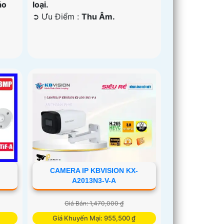
áo
loại.
️➲ Ưu Điểm :
Thu Âm.
CAMERA IP KBVISION KX-
A2013N3-V-A
Giá Bán: 1,470,000 ₫
Giá Khuyến Mại: 955,500 ₫