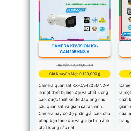
CAMERA KBVISION KX-
CAI4205MN2-A
Giá Bán: 12,680,000 ₫
Giá Khuyến Mại: 9,120,000 ₫
Camera quan sát KX-CAi4205MN2-A
Camer
là một thiết bị hiện đại và chất lượng
là mộ
cao, được thiết kế để đáp ứng nhu
chất 
cầu quan sát và giám sát an ninh.
giám 
Camera này có độ phân giải cao, cho
của m
phép bạn theo dõi và ghi lại hình ảnh
trang 
chất lượng sắc nét