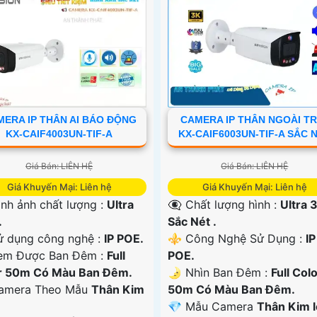
ERA IP THÂN AI BÁO ĐỘNG
CAMERA IP THÂN NGOÀI TR
KX-CAIF4003UN-TIF-A
KX-CAIF6003UN-TIF-A SẮC 
Giá Bán: LIÊN HỆ
Giá Bán: LIÊN HỆ
Giá Khuyến Mại: Liên hệ
Giá Khuyến Mại: Liên hệ
ình ảnh chất lượng :
Ultra
👁️‍🗨 Chất lượng hình :
Ultra 
.
Sắc Nét .
ử dụng công nghệ :
IP POE.
⚜️ Công Nghệ Sử Dụng :
IP
em Được Ban Đêm :
Full
POE.
r 50m Có Màu Ban Ðêm.
🌛 Nhìn Ban Đêm :
Full Col
amera Theo Mẫu
Thân Kim
50m Có Màu Ban Ðêm.
💎 Mẫu Camera
Thân Kim l