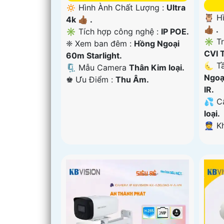
🔅 Hình Ành Chất Lượng :
Ultra
🦉 H
4k 👍🏾 .
👍🏾 .
✳️ Tích hợp công nghệ :
IP POE.
✳️ T
❈ Xem ban đêm :
Hồng Ngoại
CVI 
60m Starlight.
🌜 T
🗜️ Mẫu Camera
Thân Kim loại.
Ngoạ
️♚ Ưu Điểm :
Thu Âm.
IR.
💦 C
loại.
️👮 