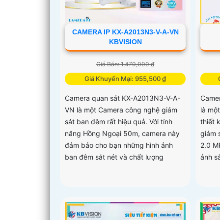
CAMERA IP KX-A2013N3-V-A-VN
KBVISION
Giá Bán: 1,470,000 ₫
Giá Khuyến Mại: 955,500 ₫
Camera quan sát KX-A2013N3-V-A-
Camer
VN là một Camera công nghệ giám
là mộ
sát ban đêm rất hiệu quả. Với tính
thiết
năng Hồng Ngoại 50m, camera này
giám 
đảm bảo cho bạn những hình ảnh
2.0 M
ban đêm sắt nét và chất lượng
ảnh sắ