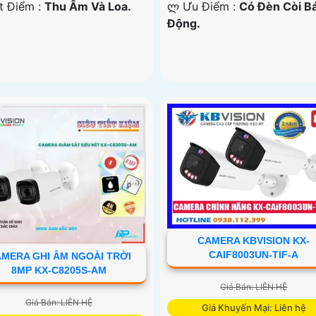
ặt Điểm :
Thu Âm Và Loa.
️ლ Ưu Điểm :
Có Ðèn Còi B
Động.
CAMERA KBVISION KX-
CAIF8003UN-TIF-A
MERA GHI ÂM NGOÀI TRỜI
8MP KX-C8205S-AM
Giá Bán: LIÊN HỆ
Giá Bán: LIÊN HỆ
Giá Khuyến Mại: Liên hệ