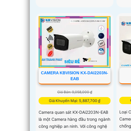
CAMERA KBVISION KX-DAI2203N-
EAB
Giá Bán: 9,058,000 ₫
Giá Khuyến Mại: 5,887,700 ₫
Loại 
Camera quan sát KX-DAi2203N-EAB
Camer
là một Camera hàng đầu trong ngành
chống 
công nghiệp an ninh. Với công nghệ