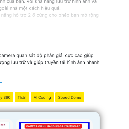
nh của bạn. Với khả năng lưu trữ hình ảnh và
goài nhà một cách hiệu quả.
 năng hỗ trợ 2 ổ cứng cho phép bạn mở rộng
ổ cứng công nghệ phù hợp sẽ là sự lựa chọn
oặc văn phòng của bạn một cách chuyên
camera quan sát độ phân giải cực cao giúp
ng lưu trữ và giúp truyền tải hình ảnh nhanh
y 360
Thân
AI Coding
Speed Dome