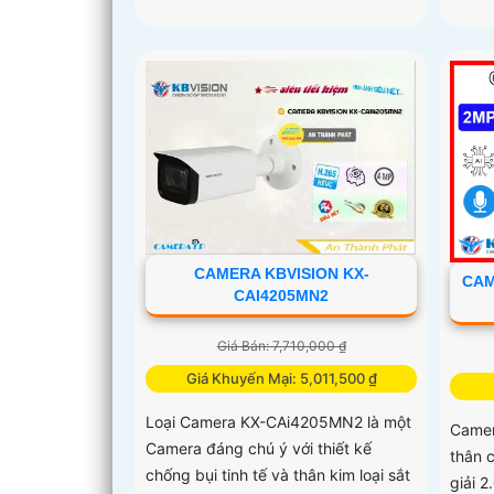
CAMERA KBVISION KX-
CAM
CAI4205MN2
Giá Bán: 7,710,000 ₫
Giá Khuyến Mại: 5,011,500 ₫
Loại Camera KX-CAi4205MN2 là một
Camer
Camera đáng chú ý với thiết kế
thân c
chống bụi tinh tế và thân kim loại sắt
giải 