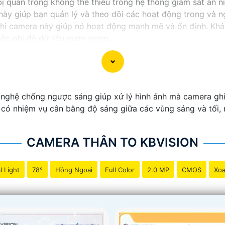
ị quan trọng không thể thiếu trong hệ thống giám sát an ni
này giúp bạn quản lý và theo dõi các hoạt động trong và n
hi camera này giúp nó hoạt động mạnh mẽ và ổn định. Khả
ệc ghi đè dữ liệu quan trọng.
 an ninh thông minh và tiện lợi, đầu ghi camera hỗ trợ 2 
ào sản phẩm này để bảo vệ và giám sát nhà ở, cửa hàng h
ghệ chống ngược sáng giúp xử lý hình ảnh mà camera ghi l
ó nhiệm vụ cân bằng độ sáng giữa các vùng sáng và tối, m
CAMERA THÂN TO KBVISION
l Light
78°
Hồng Ngoại
Full Color
2.0 MP
CMOS
Xoa