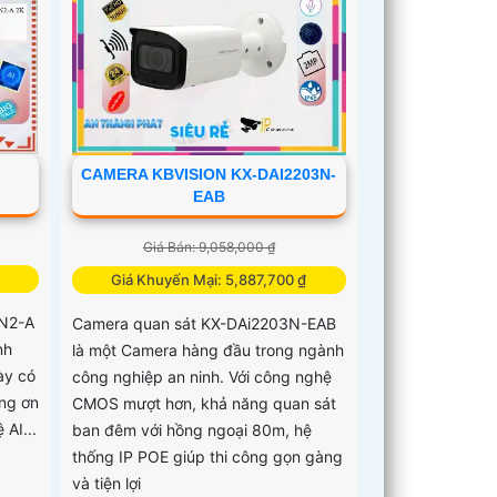
CAMERA KBVISION KX-DAI2203N-
EAB
Giá Bán: 9,058,000 ₫
Giá Khuyến Mại: 5,887,700 ₫
N2-A
Camera quan sát KX-DAi2203N-EAB
nh
là một Camera hàng đầu trong ngành
ày có
công nghiệp an ninh. Với công nghệ
ợng ơn
CMOS mượt hơn, khả năng quan sát
AI...
ban đêm với hồng ngoại 80m, hệ
thống IP POE giúp thi công gọn gàng
và tiện lợi