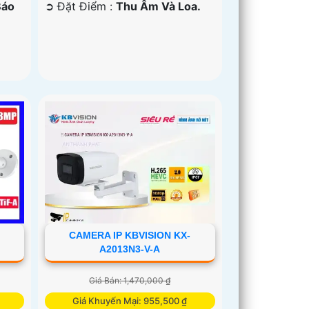
Báo
️➲ Đặt Điểm :
Thu Âm Và Loa.
CAMERA IP KBVISION KX-
A2013N3-V-A
Giá Bán: 1,470,000 ₫
Giá Khuyến Mại: 955,500 ₫