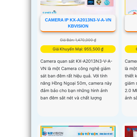
CAMERA IP KX-A2013N3-V-A-VN
KBVISION
Giá Bán: 1,470,000 ₫
Giá Khuyến Mại: 955,500 ₫
Camera quan sát KX-A2013N3-V-A-
Camer
VN là một Camera công nghệ giám
là mộ
sát ban đêm rất hiệu quả. Với tính
thiết
năng Hồng Ngoại 50m, camera này
giám 
đảm bảo cho bạn những hình ảnh
2.0 M
ban đêm sắt nét và chất lượng
ảnh sắ