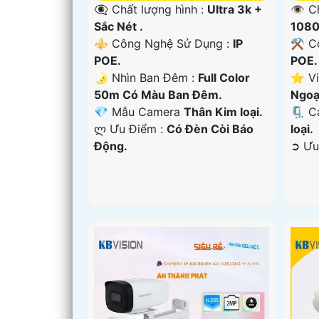
👁️‍🗨 Chất lượng hình :
Ultra 3k +
👁 C
Sắc Nét .
1080
⚜️ Công Nghệ Sử Dụng :
IP
⚒ Cô
POE.
POE.
🌛 Nhìn Ban Đêm :
Full Color
⭐ Vi
50m Có Màu Ban Ðêm.
Ngoạ
💎 Mẫu Camera
Thân Kim loại.
🗜️ 
️ლ Ưu Điểm :
Có Ðèn Còi Báo
loại.
Động.
️➲ Ư