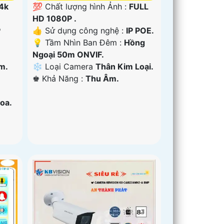
 4k
💯 Chất lượng hình Ảnh :
FULL
HD 1080P .
P
👍 Sử dụng công nghệ :
IP POE.
💡 Tầm Nhìn Ban Đêm :
Hồng
Ngoại 50m ONVIF.
m.
❄ Loại Camera
Thân Kim Loại.
️♚ Khả Năng :
Thu Âm.
oa.