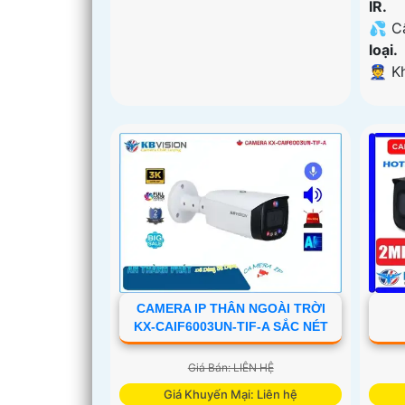
IR.
💦 C
loại.
️👮 
CAMERA IP THÂN NGOÀI TRỜI
KX-CAIF6003UN-TIF-A SẮC NÉT
Giá Bán: LIÊN HỆ
Giá Khuyến Mại: Liên hệ