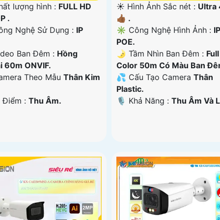
hất lượng hình :
FULL HD
☀️ Hình Ảnh Sắc nét :
Ultra
P .
👍🏾 .
ng Nghệ Sử Dụng :
IP
✳️ Công Nghệ Hình Ảnh :
I
POE.
deo Ban Đêm :
Hồng
🌛 Tầm Nhìn Ban Đêm :
Full
i 60m ONVIF.
Color 50m Có Màu Ban Ðê
Camera Theo Mẫu
Thân Kim
💦 Cấu Tạo Camera
Thân
Plastic.
u Điểm :
Thu Âm.
️🎙 Khả Năng :
Thu Âm Và L