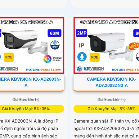
ERA KBVISION KX-AD2003N-
CAMERA KBVISION KX-
A
ADA2093ZN3-A
Giá Bán: liên hệ
Giá Bán: Liên hệ
Giá Khuyến Mại: 5%-35%
Giá Khuyến Mại: 5%-35%
a KX-AD2003N-A là dòng IP
Camera quan sát IP thân trụ cố 
ố định ngoài trời với độ phân
ngoài trời KX-ADA2093ZN3-A 
2.0MP, cung cấp hình ảnh sắc
mang đến hình ảnh sắc nét cả 