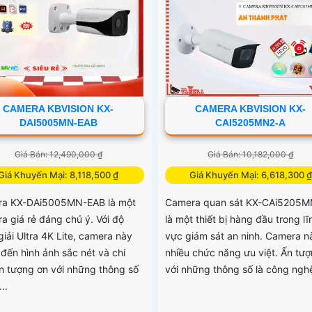
CAMERA KBVISION KX-
CAMERA KBVISION KX-
DAI5005MN-EAB
CAI5205MN2-A
Giá Bán: 12,490,000 ₫
Giá Bán: 10,182,000 ₫
Giá Khuyến Mại: 8,118,500 ₫
Giá Khuyến Mại: 6,618,300 ₫
a KX-DAi5005MN-EAB là một
Camera quan sát KX-CAi5205M
a giá rẻ đáng chú ý. Với độ
là một thiết bị hàng đầu trong lĩ
iải Ultra 4K Lite, camera này
vực giám sát an ninh. Camera n
đến hình ảnh sắc nét và chi
nhiều chức năng ưu việt. Ấn tư
 Ấn tượng ơn với những thông số
với những thông số là công nghệ 
...