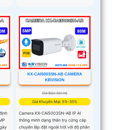
KX-CAI5003SN-AB CAMERA
KBVISION
Giá Bán: liên hệ
Giá Khuyến Mại: 5%-35%
định
Camera KX-CAi5003SN-AB IP AI
2MP
thông minh dạng thân trụ cứng cáp
ngày
chuyên lắp đặt ngoài trời với độ phân