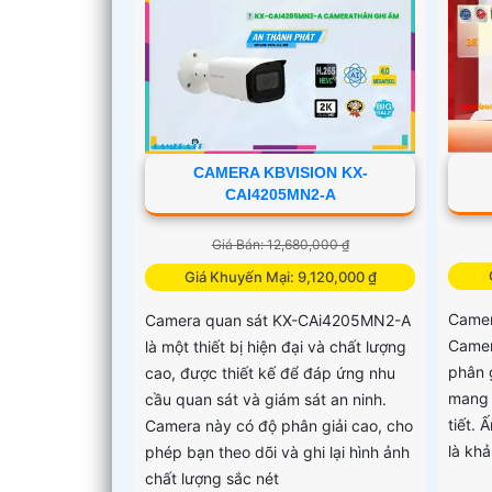
CAMERA KBVISION KX-
CAI4205MN2-A
Giá Bán: 12,680,000 ₫
Giá Khuyến Mại: 9,120,000 ₫
Camer
Camera quan sát KX-CAi4205MN2-A
Camer
là một thiết bị hiện đại và chất lượng
phân g
cao, được thiết kế để đáp ứng nhu
mang 
cầu quan sát và giám sát an ninh.
tiết.
Camera này có độ phân giải cao, cho
là khả
phép bạn theo dõi và ghi lại hình ảnh
chất lượng sắc nét