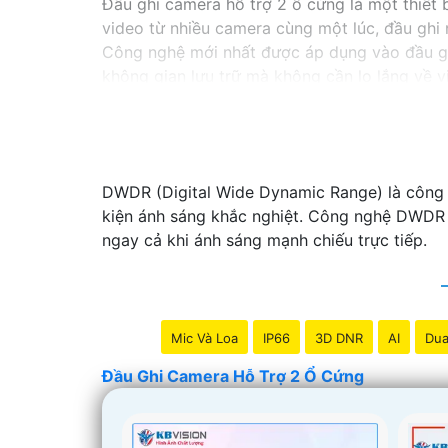
Đầu ghi camera hỗ trợ 2 ổ cứng là một thiết b
video từ nhiều camera cùng một lúc, đầu ghi 
Công nghệ mới nhất được áp dụng vào đầu g
không gian lưu trữ mà không cần lo lắng về vi
Nếu bạn đang tìm kiếm một giải pháp giám sát
hoàn hảo cho nhu cầu của bạn. Hãy đầu tư v
nghiệp và hiệu quả nhất.
DWDR (Digital Wide Dynamic Range) là công n
kiện ánh sáng khắc nghiệt. Công nghệ DWDR c
ngay cả khi ánh sáng mạnh chiếu trực tiếp.
Mic Và Loa
IP66
3D DNR
AI
Dua
Đầu Ghi Camera Hỗ Trợ 2 Ổ Cứng