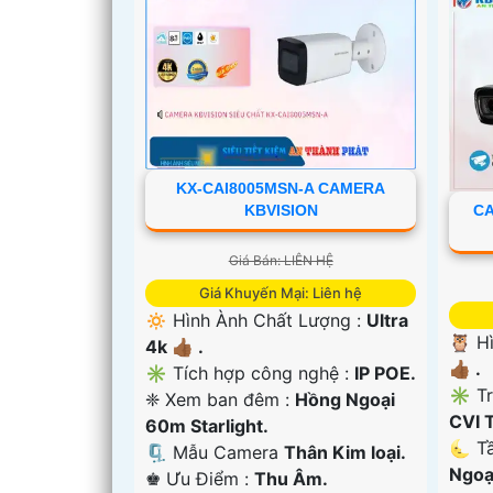
KX-CAI8005MSN-A CAMERA
KBVISION
CA
Giá Bán: LIÊN HỆ
Giá Khuyến Mại: Liên hệ
🔅 Hình Ành Chất Lượng :
Ultra
🦉 H
4k 👍🏾 .
👍🏾 .
'
✳️ Tích hợp công nghệ :
IP POE.
✳️ T
❈ Xem ban đêm :
Hồng Ngoại
CVI 
60m Starlight.
🌜 T
🗜️ Mẫu Camera
Thân Kim loại.
Ngoạ
️♚ Ưu Điểm :
Thu Âm.