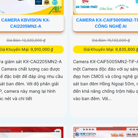
CAMERA KBVISION KX-
CAMERA KX-CAIF5005MN2-TI
CAI2205MN2-A
CÔNG NGHỆ AI
Giá Bán: 12,320,000 ₫
Giá Bán: 15,132,000 ₫
Giá Khuyến Mại: 9,910,000 ₫
Giá Khuyến Mại: 9,835,800 
a giám sát KX-CAi2205MN2-A
Camera KX-CAiF5005MN2-TiF-A
t Camera chất lượng cao được
một Camera độc đáo với sự sán
 kế đặc biệt để đáp ứng nhu cầu
đẹp hơn CMOS và công nghệ g
sát ban đêm. Với độ phân giải
sát ban đêm Hồng Ngoại 50m,
P, camera này mang lại hình
đến khả năng chống trộm hiệu 
c nét và chi tiết
vào ban đêm. Với...