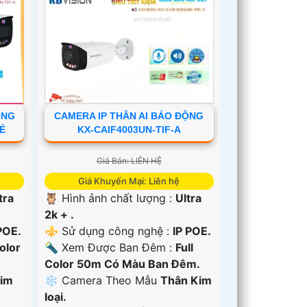
ỘNG
CAMERA IP THÂN AI BÁO ĐỘNG
RẺ
KX-CAIF4003UN-TIF-A
Giá Bán: LIÊN HỆ
Giá Khuyến Mại: Liên hệ
tra
🦉 Hình ảnh chất lượng :
Ultra
2k + .
POE.
⚜️ Sử dụng công nghệ :
IP POE.
Color
🔦 Xem Được Ban Đêm :
Full
Color 50m Có Màu Ban Ðêm.
Kim
❄ Camera Theo Mẫu
Thân Kim
loại.