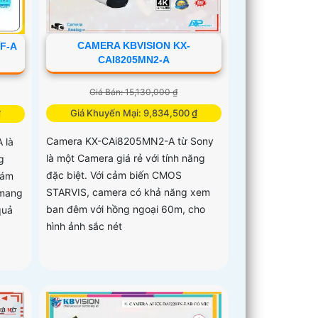
CAMERA KBVISION KX-
F-A
CAI8205MN2-A
Giá Bán: 15,130,000 ₫
Giá Khuyến Mại: 9,834,500 ₫
₫
Camera KX-CAi8205MN2-A từ Sony
 là
là một Camera giá rẻ với tính năng
g
đặc biệt. Với cảm biến CMOS
iám
STARVIS, camera có khả năng xem
 mang
ban đêm với hồng ngoại 60m, cho
quả
hình ảnh sắc nét