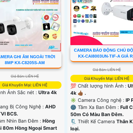
CAMERA BÁO ĐỘNG CHỦ Đ
KX-CAI8003UN-TIF-A GIÁ 
MERA GHI ÂM NGOÀI TRỜI
8MP KX-C8205S-AM
Giá Bán: LIÊN HỆ
Giá Bán: LIÊN HỆ
Giá Khuyến Mại: LIÊN HỆ
Giá Khuyến Mại: LIÊN HỆ
💯 Chất lượng hình Ảnh :
Ul
ình Ảnh Sắc nét :
Ultra 4k
4k 👍🏾 .
✳️ Camera Công nghệ :
IP 
rang Bị Công Nghệ :
AHD
🌚 Tầm Xa Ban Đêm :
Full 
TVI BCS.
50m Có Màu Ban Ðêm.
ầm Nhìn Ban Đêm :
Hồng
🗜️ Thiết Kế Camera
Thân 
i 80m Hồng Ngoại Smart
loại.