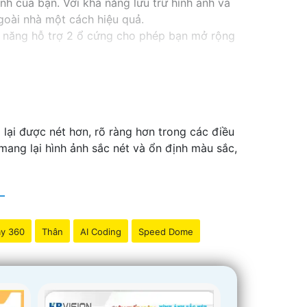
nh của bạn. Với khả năng lưu trữ hình ảnh và
goài nhà một cách hiệu quả.
 năng hỗ trợ 2 ổ cứng cho phép bạn mở rộng
ổ cứng công nghệ phù hợp sẽ là sự lựa chọn
oặc văn phòng của bạn một cách chuyên
ại được nét hơn, rõ ràng hơn trong các điều
ang lại hình ảnh sắc nét và ổn định màu sắc,
y 360
Thân
AI Coding
Speed Dome