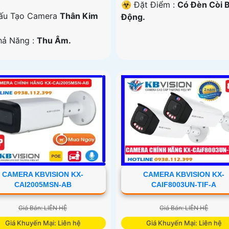
️☣️ Đặt Điểm :
Có Ðèn Còi 
ấu Tạo Camera
Thân Kim
Động.
Khả Năng :
Thu Âm.
CAMERA KBVISION KX-
CAMERA KBVISION KX-
CAI2005MSN-AB
CAIF8003UN-TIF-A
Giá Bán: LIÊN HỆ
Giá Bán: LIÊN HỆ
Giá Khuyến Mại: Liên hệ
Giá Khuyến Mại: Liên hệ