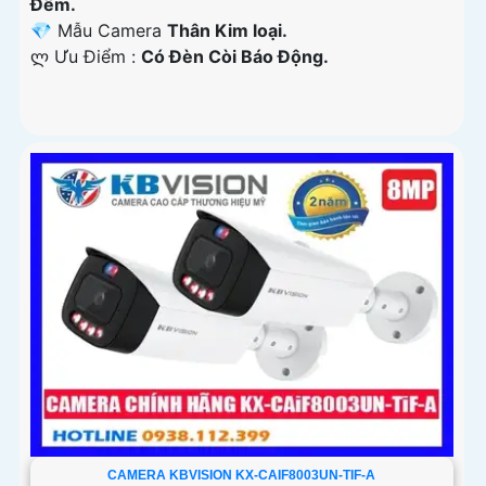
Ðêm.
💎 Mẫu Camera
Thân Kim loại.
️ლ Ưu Điểm :
Có Ðèn Còi Báo Động.
CAMERA KBVISION KX-CAIF8003UN-TIF-A