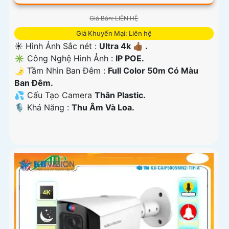
Giá Bán: LIÊN HỆ
Giá Khuyến Mại: Liên hệ
☀️ Hình Ảnh Sắc nét :
Ultra 4k 👍🏾 .
✳️ Công Nghệ Hình Ảnh :
IP POE.
🌛 Tầm Nhìn Ban Đêm :
Full Color 50m Có Màu
Ban Ðêm.
💦 Cấu Tạo Camera
Thân Plastic.
️🎙 Khả Năng :
Thu Âm Và Loa.