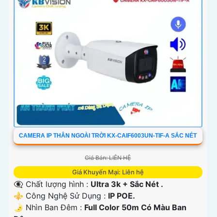
CAMERA IP THÂN NGOÀI TRỜI KX-CAIF6003UN-TIF-A SẮC NÉT
Giá Bán: LIÊN HỆ
Giá Khuyến Mại: Liên hệ
👁️‍🗨 Chất lượng hình :
Ultra 3k + Sắc Nét .
⚜️ Công Nghệ Sử Dụng :
IP POE.
🌛 Nhìn Ban Đêm :
Full Color 50m Có Màu Ban