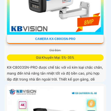
CAMERA KX-C8003SN-PRO
Giá Bán:
Giá Khuyến Mại: 5%-35%
KX-C8003SN-PRO được chế tác với vỏ kim loại chắc chắn,
mang đến khả năng tản nhiệt tốt và độ bền cao, phù hợp
lắp đặt trong nhà lẫn ngoài trời. Thiết kế gọn gàng, dễ
dàng thi công, tiết kiệm thời gian và chi phí cho người dùng