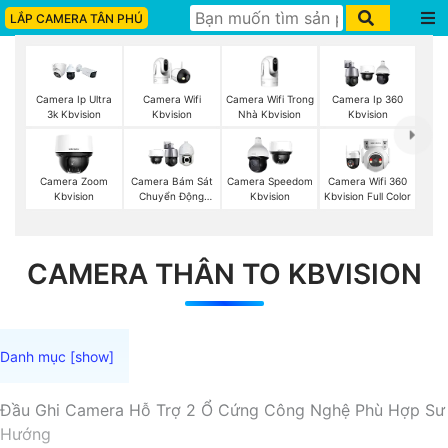
LẮP CAMERA TÂN PHÚ
Camera Wifi
Camera Wifi Trong
Camera Ip Ultra
Camera Ip 360
Kbvision
Nhà Kbvision
3k Kbvision
Kbvision
Camera Zoom
Camera Bám Sát
Camera Speedom
Camera Wifi 360
Kbvision
Chuyển Động
Kbvision
Kbvision Full Color
Kbvision
CAMERA THÂN TO KBVISION
Đầu Ghi Camera Hỗ Trợ 2 Ổ Cứng Công Nghệ Phù Hợp Sư
Hướng