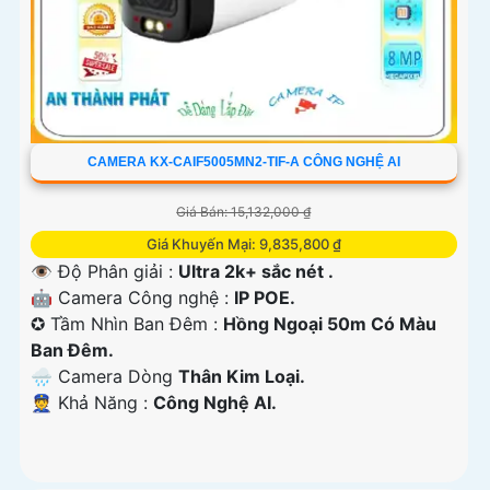
CAMERA KX-CAIF5005MN2-TIF-A CÔNG NGHỆ AI
Giá Bán: 15,132,000 ₫
Giá Khuyến Mại: 9,835,800 ₫
👁 Độ Phân giải :
Ultra 2k+ sắc nét .
🤖️ Camera Công nghệ :
IP POE.
✪ Tầm Nhìn Ban Đêm :
Hồng Ngoại 50m Có Màu
Ban Đêm.
🌧️ Camera Dòng
Thân Kim Loại.
️👮 Khả Năng :
Công Nghệ AI.