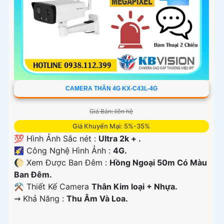
CAMERA THÂN 4G KX-C43L-4G
Giá Bán: liên hệ
Giá Khuyến Mại: 5%-35%
💯 Hình Ảnh Sắc nét :
Ultra 2k + .
🌠 Công Nghệ Hình Ảnh :
4G.
🌔 Xem Được Ban Đêm :
Hồng Ngoại 50m Có Màu
Ban Ðêm.
⚒ Thiết Kế Camera
Thân Kim loại + Nhựa.
️⇝ Khả Năng :
Thu Âm Và Loa.