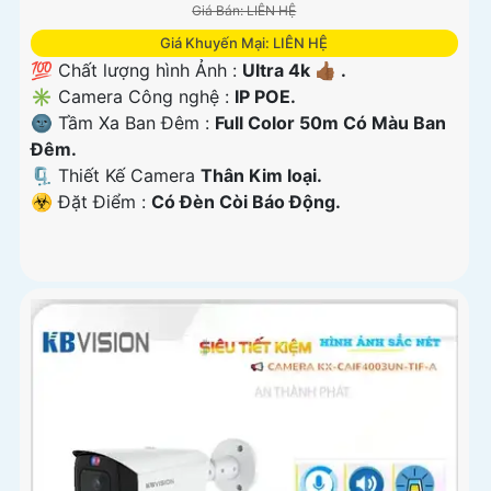
Giá Bán: LIÊN HỆ
Giá Khuyến Mại: LIÊN HỆ
💯 Chất lượng hình Ảnh :
Ultra 4k 👍🏾 .
✳️ Camera Công nghệ :
IP POE.
🌚 Tầm Xa Ban Đêm :
Full Color 50m Có Màu Ban
Ðêm.
🗜️ Thiết Kế Camera
Thân Kim loại.
️☣️ Đặt Điểm :
Có Ðèn Còi Báo Động.