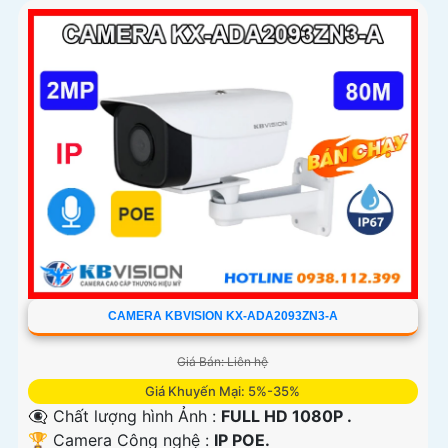
CAMERA KBVISION KX-ADA2093ZN3-A
Giá Bán: Liên hệ
Giá Khuyến Mại: 5%-35%
👁️‍🗨 Chất lượng hình Ảnh :
FULL HD 1080P .
🏆 Camera Công nghệ :
IP POE.