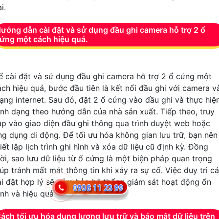
i.
ướng dẫn cài đặt và sử dụng đầu ghi camera hỗ trợ 2 ổ
ứng một cách hiệu quả.
ể cài đặt và sử dụng đầu ghi camera hỗ trợ 2 ổ cứng một
ách hiệu quả, bước đầu tiên là kết nối đầu ghi với camera v
ạng internet. Sau đó, đặt 2 ổ cứng vào đầu ghi và thực hiệ
ịnh dạng theo hướng dẫn của nhà sản xuất. Tiếp theo, truy
ập vào giao diện đầu ghi thông qua trình duyệt web hoặc
ng dụng di động. Để tối ưu hóa không gian lưu trữ, bạn nên
iết lập lịch trình ghi hình và xóa dữ liệu cũ định kỳ. Đồng
hời, sao lưu dữ liệu từ ổ cứng là một biện pháp quan trọng
úp tránh mất mát thông tin khi xảy ra sự cố. Việc duy trì c
ài đặt hợp lý sẽ đảm bảo hệ thống giám sát hoạt động ổn
ịnh và hiệu quả.
ách tối ưu hóa dung lượng lưu trữ và bảo mật dữ liệu trên