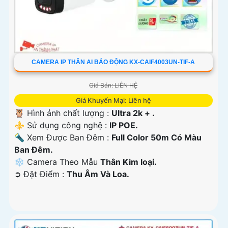
CAMERA IP THÂN AI BÁO ĐỘNG KX-CAIF4003UN-TIF-A
Giá Bán: LIÊN HỆ
Giá Khuyến Mại: Liên hệ
🦉 Hình ảnh chất lượng :
Ultra 2k + .
⚜️ Sử dụng công nghệ :
IP POE.
🔦 Xem Được Ban Đêm :
Full Color 50m Có Màu
Ban Ðêm.
❄ Camera Theo Mẫu
Thân Kim loại.
️➲ Đặt Điểm :
Thu Âm Và Loa.