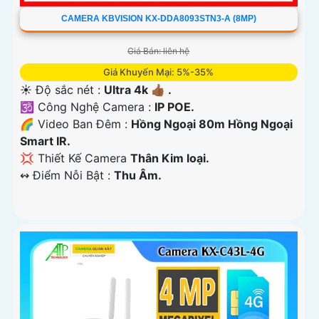
CAMERA KBVISION KX-DDA8093STN3-A (8MP)
Giá Bán: liên hệ
Giá Khuyến Mại: 5%-35%
☀️ Độ sắc nét :
Ultra 4k 👍🏾 .
🕉️ Công Nghệ Camera :
IP POE.
🌈 Video Ban Đêm :
Hồng Ngoại 80m Hồng Ngoại
Smart IR.
💢 Thiết Kế Camera
Thân Kim loại.
️↭ Điểm Nỗi Bật :
Thu Âm.