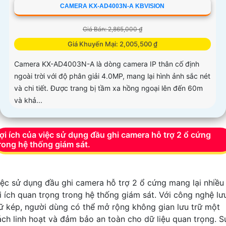
CAMERA KX-AD4003N-A KBVISION
Giá Bán: 2,865,000 ₫
Giá Khuyến Mại: 2,005,500 ₫
Camera KX-AD4003N-A là dòng camera IP thân cố định
ngoài trời với độ phân giải 4.0MP, mang lại hình ảnh sắc nét
và chi tiết. Được trang bị tầm xa hồng ngoại lên đến 60m
và khả...
ợi ích của việc sử dụng đầu ghi camera hỗ trợ 2 ổ cứng
rong hệ thống giám sát.
iệc sử dụng đầu ghi camera hỗ trợ 2 ổ cứng mang lại nhiều
ợi ích quan trọng trong hệ thống giám sát. Với công nghệ lư
rữ kép, người dùng có thể mở rộng không gian lưu trữ một
ách linh hoạt và đảm bảo an toàn cho dữ liệu quan trọng. S