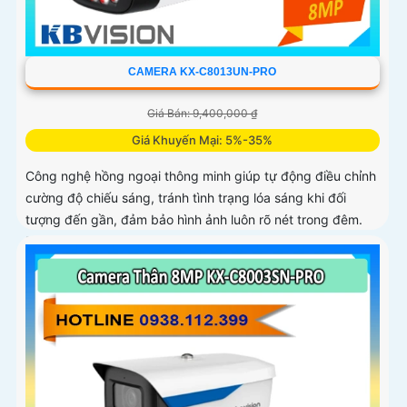
CAMERA KX-C8013UN-PRO
Giá Bán: 9,400,000 ₫
Giá Khuyến Mại: 5%-35%
Công nghệ hồng ngoại thông minh giúp tự động điều chỉnh
cường độ chiếu sáng, tránh tình trạng lóa sáng khi đối
tượng đến gần, đảm bảo hình ảnh luôn rõ nét trong đêm.
Bên cạnh đó, công nghệ giảm nhiễu 3DNR và chống ngược
sáng DWDR giúp camera tái tạo màu sắc chính xác và rõ
ràng trong mọi điều kiện ánh sáng phức tạp như ngược
sáng mạnh hay thiếu sáng