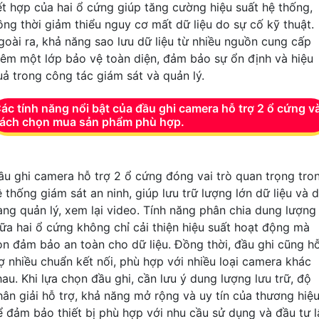
ết hợp của hai ổ cứng giúp tăng cường hiệu suất hệ thống,
ồng thời giảm thiểu nguy cơ mất dữ liệu do sự cố kỹ thuật.
goài ra, khả năng sao lưu dữ liệu từ nhiều nguồn cung cấp
hêm một lớp bảo vệ toàn diện, đảm bảo sự ổn định và hiệu
uả trong công tác giám sát và quản lý.
ác tính năng nổi bật của đầu ghi camera hỗ trợ 2 ổ cứng v
ách chọn mua sản phẩm phù hợp.
ầu ghi camera hỗ trợ 2 ổ cứng đóng vai trò quan trọng tro
 thống giám sát an ninh, giúp lưu trữ lượng lớn dữ liệu và 
àng quản lý, xem lại video. Tính năng phân chia dung lượng
iữa hai ổ cứng không chỉ cải thiện hiệu suất hoạt động mà
òn đảm bảo an toàn cho dữ liệu. Đồng thời, đầu ghi cũng h
rợ nhiều chuẩn kết nối, phù hợp với nhiều loại camera khác
hau. Khi lựa chọn đầu ghi, cần lưu ý dung lượng lưu trữ, độ
hân giải hỗ trợ, khả năng mở rộng và uy tín của thương hiệ
ể đảm bảo thiết bị phù hợp với nhu cầu sử dụng và đầu tư l