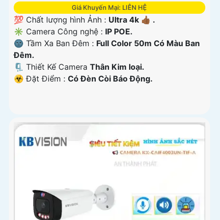
Giá Khuyến Mại: LIÊN HỆ
💯 Chất lượng hình Ảnh :
Ultra 4k 👍🏾 .
✳️ Camera Công nghệ :
IP POE.
🌚 Tầm Xa Ban Đêm :
Full Color 50m Có Màu Ban
Ðêm.
🗜️ Thiết Kế Camera
Thân Kim loại.
️☣️ Đặt Điểm :
Có Ðèn Còi Báo Động.