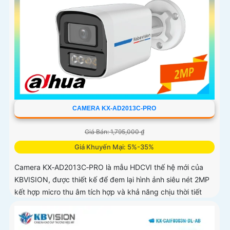
CAMERA KX-AD2013C-PRO
Giá Bán: 1,795,000 ₫
Giá Khuyến Mại: 5%-35%
Camera KX‑AD2013C‑PRO là mẫu HDCVI thế hệ mới của
KBVISION, được thiết kế để đem lại hình ảnh siêu nét 2MP
kết hợp micro thu âm tích hợp và khả năng chịu thời tiết
vượt trội. Đây là giải pháp giám sát đáng tin cậy cho gia
đình, cửa hàng, nhà kho, xưởng sản xuất… hoạt động bền
bỉ cả ngày lẫn đêm