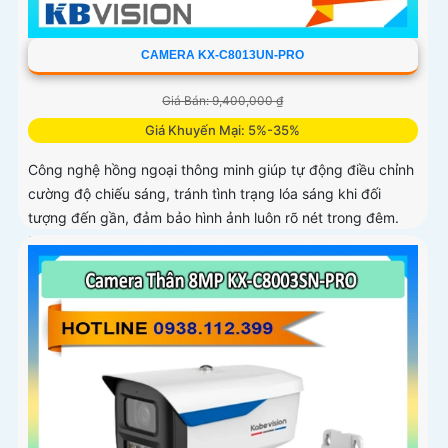
CAMERA KX-C8013UN-PRO
Giá Bán: 9,400,000 ₫
Giá Khuyến Mại: 5%-35%
Công nghệ hồng ngoại thông minh giúp tự động điều chỉnh
cường độ chiếu sáng, tránh tình trạng lóa sáng khi đối
tượng đến gần, đảm bảo hình ảnh luôn rõ nét trong đêm.
Bên cạnh đó, công nghệ giảm nhiễu 3DNR và chống ngược
sáng DWDR giúp camera tái tạo màu sắc chính xác và rõ
ràng trong mọi điều kiện ánh sáng phức tạp như ngược
sáng mạnh hay thiếu sáng