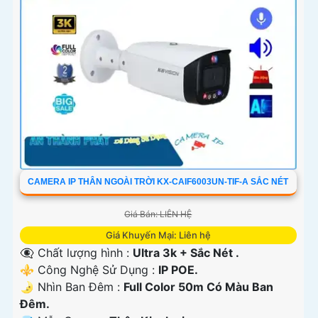
CAMERA IP THÂN NGOÀI TRỜI KX-CAIF6003UN-TIF-A SẮC NÉT
Giá Bán: LIÊN HỆ
Giá Khuyến Mại: Liên hệ
👁️‍🗨 Chất lượng hình :
Ultra 3k + Sắc Nét .
⚜️ Công Nghệ Sử Dụng :
IP POE.
🌛 Nhìn Ban Đêm :
Full Color 50m Có Màu Ban
Ðêm.