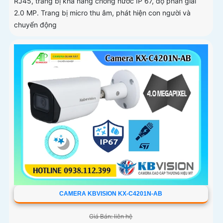
RJ45, trang bị khả năng chống nước IP 67, độ phân giải
2.0 MP. Trang bị micro thu âm, phát hiện con người và
chuyển động
CAMERA KBVISION KX-C4201N-AB
Giá Bán: liên hệ