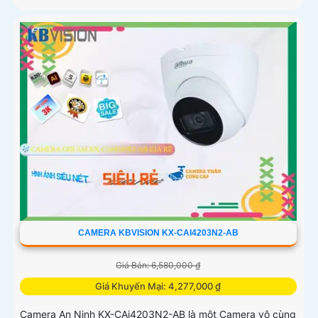
CAMERA KBVISION KX-CAI4203N2-AB
Giá Bán: 6,580,000 ₫
Giá Khuyến Mại: 4,277,000 ₫
Camera An Ninh KX-CAi4203N2-AB là một Camera vô cùng