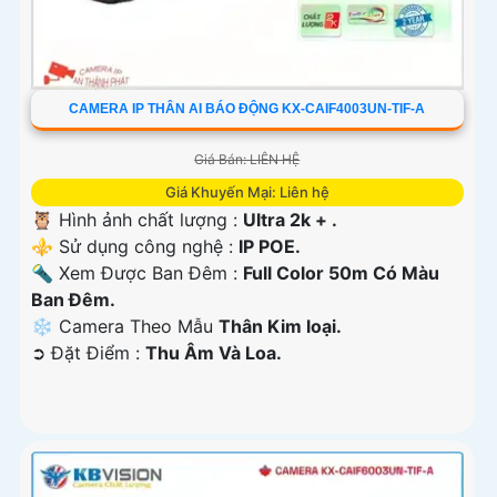
CAMERA IP THÂN AI BÁO ĐỘNG KX-CAIF4003UN-TIF-A
Giá Bán: LIÊN HỆ
Giá Khuyến Mại: Liên hệ
🦉 Hình ảnh chất lượng :
Ultra 2k + .
⚜️ Sử dụng công nghệ :
IP POE.
🔦 Xem Được Ban Đêm :
Full Color 50m Có Màu
Ban Ðêm.
❄ Camera Theo Mẫu
Thân Kim loại.
️➲ Đặt Điểm :
Thu Âm Và Loa.