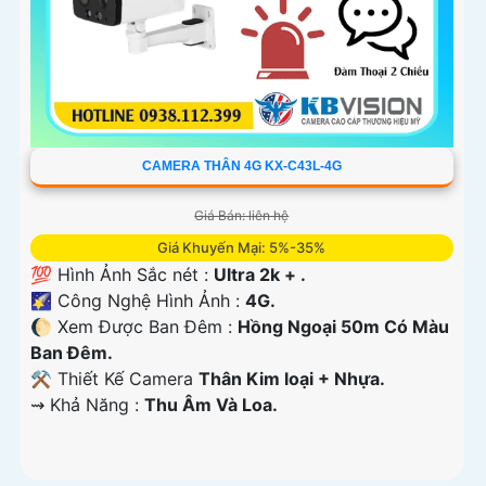
CAMERA THÂN 4G KX-C43L-4G
Giá Bán: liên hệ
Giá Khuyến Mại: 5%-35%
💯 Hình Ảnh Sắc nét :
Ultra 2k + .
🌠 Công Nghệ Hình Ảnh :
4G.
🌔 Xem Được Ban Đêm :
Hồng Ngoại 50m Có Màu
Ban Ðêm.
⚒ Thiết Kế Camera
Thân Kim loại + Nhựa.
️⇝ Khả Năng :
Thu Âm Và Loa.