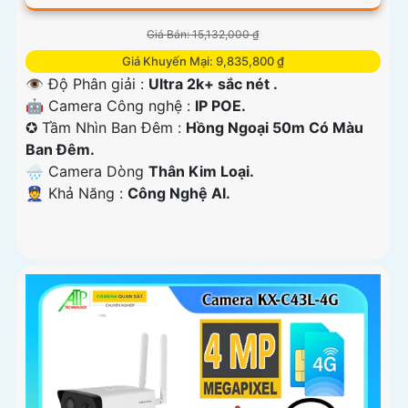
Giá Bán: 15,132,000 ₫
Giá Khuyến Mại: 9,835,800 ₫
👁 Độ Phân giải :
Ultra 2k+ sắc nét .
🤖️ Camera Công nghệ :
IP POE.
✪ Tầm Nhìn Ban Đêm :
Hồng Ngoại 50m Có Màu
Ban Đêm.
🌧️ Camera Dòng
Thân Kim Loại.
️👮 Khả Năng :
Công Nghệ AI.