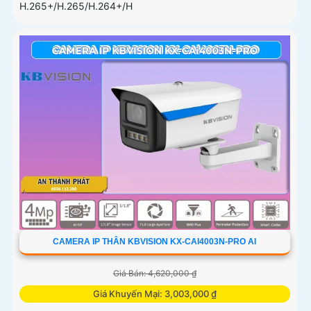
H.265+/H.265/H.264+/H
CAMERA IP THÂN KBVISION KX-CAI4003N-PRO AI
Giá Bán: 4,620,000 ₫
Giá Khuyến Mại: 3,003,000 ₫