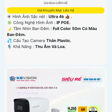
Giá Bán: LIÊN HỆ
Giá Khuyến Mại: Liên hệ
☀️ Hình Ảnh Sắc nét :
Ultra 4k 👍🏾 .
✳️ Công Nghệ Hình Ảnh :
IP POE.
🌛 Tầm Nhìn Ban Đêm :
Full Color 50m Có Màu
Ban Ðêm.
💦 Cấu Tạo Camera
Thân Plastic.
️🎙 Khả Năng :
Thu Âm Và Loa.