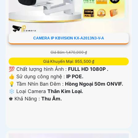
CAMERA IP KBVISION KX-A2013N3-V-A
Giá Bán: 1,470,000 ₫
Giá Khuyến Mại: 955,500 ₫
💯 Chất lượng hình Ảnh :
FULL HD 1080P .
👍 Sử dụng công nghệ :
IP POE.
💡 Tầm Nhìn Ban Đêm :
Hồng Ngoại 50m ONVIF.
❄ Loại Camera
Thân Kim Loại.
️♚ Khả Năng :
Thu Âm.