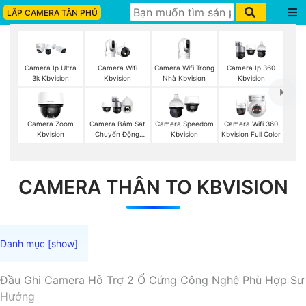
LẮP CAMERA TÂN PHÚ
Camera Wifi
Camera Wifi Trong
Camera Ip Ultra
Camera Ip 360
Kbvision
Nhà Kbvision
3k Kbvision
Kbvision
Camera Zoom
Camera Bám Sát
Camera Speedom
Camera Wifi 360
Kbvision
Chuyển Động
Kbvision
Kbvision Full Color
Kbvision
CAMERA THÂN TO KBVISION
Đầu Ghi Camera Hỗ Trợ 2 Ổ Cứng Công Nghệ Phù Hợp Sư
Hướng