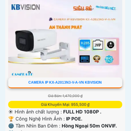
CAMERA IP KX-A2013N3-V-A-VN KBVISION
Giá Bán: 1,470,000 ₫
Giá Khuyến Mại: 955,500 ₫
☀️ Hình ảnh chất lượng :
FULL HD 1080P .
🏆 Công Nghệ Hình Ảnh :
IP POE.
🌚 Tầm Nhìn Ban Đêm :
Hồng Ngoại 50m ONVIF.