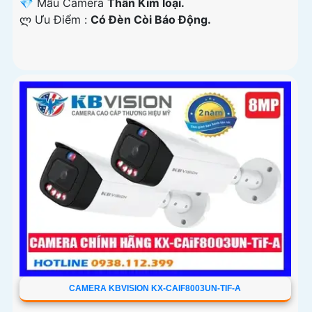
💎 Mẫu Camera
Thân Kim loại.
️ლ Ưu Điểm :
Có Ðèn Còi Báo Động.
CAMERA KBVISION KX-CAIF8003UN-TIF-A