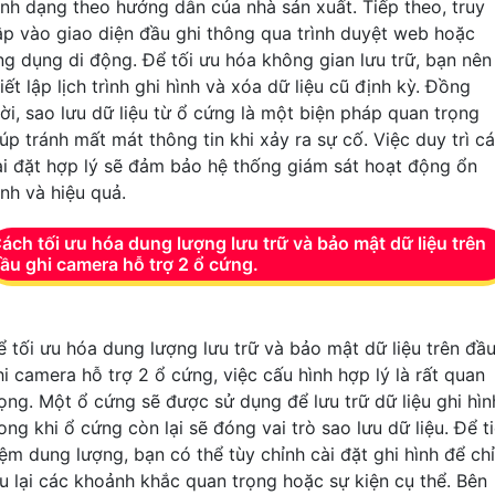
ịnh dạng theo hướng dẫn của nhà sản xuất. Tiếp theo, truy
ập vào giao diện đầu ghi thông qua trình duyệt web hoặc
ng dụng di động. Để tối ưu hóa không gian lưu trữ, bạn nên
iết lập lịch trình ghi hình và xóa dữ liệu cũ định kỳ. Đồng
hời, sao lưu dữ liệu từ ổ cứng là một biện pháp quan trọng
úp tránh mất mát thông tin khi xảy ra sự cố. Việc duy trì c
ài đặt hợp lý sẽ đảm bảo hệ thống giám sát hoạt động ổn
ịnh và hiệu quả.
ách tối ưu hóa dung lượng lưu trữ và bảo mật dữ liệu trên
ầu ghi camera hỗ trợ 2 ổ cứng.
ể tối ưu hóa dung lượng lưu trữ và bảo mật dữ liệu trên đầ
hi camera hỗ trợ 2 ổ cứng, việc cấu hình hợp lý là rất quan
rọng. Một ổ cứng sẽ được sử dụng để lưu trữ dữ liệu ghi hìn
ong khi ổ cứng còn lại sẽ đóng vai trò sao lưu dữ liệu. Để ti
iệm dung lượng, bạn có thể tùy chỉnh cài đặt ghi hình để chỉ
ưu lại các khoảnh khắc quan trọng hoặc sự kiện cụ thể. Bên