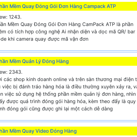
hần Mềm Quay Đóng Gói Đơn Hàng Campack ATP
ew: 1243.
hần Mềm Quay Đóng Gói Đơn Hàng CamPack ATP là phần
m có tích hợp công nghệ Ai nhận diện và dọc mã QR/ bar
de khi camera quay được mã vận đơn
hần Mềm Quản Lý Đóng Hàng
ew: 2343.
i các shop kinh doanh online và trên sàn thương mại điện 
ì việc bị đánh tráo hàng hóa là điều thường xuyên xảy ra, v
n việc sử dụng hệ thống phần mềm quản lý đơn hàng, nhìn
ấy được quá trình đóng gói hàng hóa, kèm theo đấy là quy
ình đóng gói cũng được ghi lại một cách dễ dàng
hần Mềm Quay Video Đóng Hàng