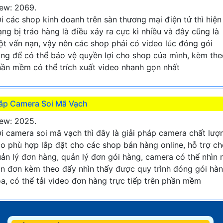
ew: 2069.
i các shop kinh doanh trên sàn thương mại điện tử thì hiện
ạng bị tráo hàng là điều xảy ra cực kì nhiều và đây cũng là
t vấn nạn, vậy nên các shop phải có video lúc đóng gói
ng để có thể bảo vệ quyền lợi cho shop của mình, kèm the
ần mềm có thể trích xuất video nhanh gọn nhất
ắp Camera Soi Mã Vạch
ew: 2025.
i camera soi mã vạch thì đây là giải pháp camera chất lượ
o phù hợp lắp đặt cho các shop bán hàng online, hỗ trợ c
ản lý đơn hàng, quản lý đơn gói hàng, camera có thể nhìn
n đơn kèm theo đấy nhìn thấy được quy trình đóng gói hà
a, có thể tải video đơn hàng trực tiếp trên phần mềm