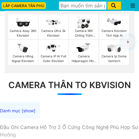
LẮP CAMERA TÂN PHÚ
Camera Xoay 360
Camera Ultra 3k
Camera Wifi
Camera Kbvision
Kbvision
Kbvision
Chống Trộm
Tích Hợp Ai
Kbvision
Camera Hồng
Camera IP AI Full
Camera
Camera Ip Dome
Ngoại Kbvision
Color Kbvision
Hdparagon Hình
Vantech
Ảnh 4K
CAMERA THÂN TO KBVISION
Đầu Ghi Camera Hỗ Trợ 2 Ổ Cứng Công Nghệ Phù Hợp Sư
Hướng