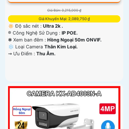
Giá Bán: 3,215,000 ₫
Giá Khuyến Mại: 2,089,750 ₫
🔅 Độ sắc nét :
Ultra 2k .
®️ Công Nghệ Sử Dụng :
IP POE.
❃ Xem ban đêm :
Hồng Ngoại 50m ONVIF.
❄ Loại Camera
Thân Kim Loại.
️⇝ Ưu Điểm :
Thu Âm.