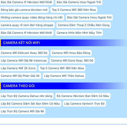
Báo Giá Camera IP Hikvision Mới Nhất
Báo Giá Camera Imou Ngoài Trời
Bảng báo giá camera kbvision mới
Top 5 Camera Wifi 360 Nên Mua
Những camera quay video đóng hàng chi tiết
Báo Giá Camera Imou Ngoài Trời
camera quay rõ tem đơn hàng shoppe
Camera Đàm Thoại 2 Chiều Nên Dùng
Báo Giá Camera IP Hikvision Mới Nhất
Camera Nhìn Màn Hình Máy Tính
CAMERA KẾT NỐI WIFI
Camera Wifi Ebitcam Xoay 360 Độ
Camera Wifi Imou Báo Động
Lắp Camera Wifi Giá Rẻ Visioncop
Camera Wifi Ezviz Xoay 360 Độ
Lắp Camera Wiif 2K Ezviz
Top 5 Camera Wifi 360 Nên Mua
Camera Wifi Độ Phân Giải 2K
Lắp Camera Wifi Thân Dahua
CAMERA THEO GÓI
Lắp Trọn Bộ Camera Dahua nên dùng
Bộ Camera Hikvision Ban Đêm Có Màu
Lắp Bộ Camera Giám Sát Ban Đêm Có Màu
Lắp Camera Vantech Trọn Bộ
Lắp Trọn Bộ Camera Wifi Giá Rẻ