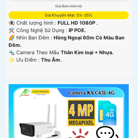
Giá Bán: liên hệ
Giá Khuyến Mại: 5%-35%
👁️‍🗨 Chất lượng hình :
FULL HD 1080P .
⚒ Công Nghệ Sử Dụng :
IP POE.
🌈 Nhìn Ban Đêm :
Hồng Ngoại 60m Có Màu Ban
Ðêm.
🔩 Camera Theo Mẫu
Thân Kim loại + Nhựa.
️✨ Ưu Điểm :
Thu Âm.