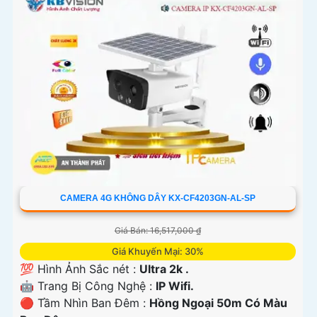
CAMERA 4G KHÔNG DÂY KX-CF4203GN-AL-SP
Giá Bán: 16,517,000 ₫
Giá Khuyến Mại: 30%
💯 Hình Ảnh Sắc nét :
Ultra 2k .
🤖️ Trang Bị Công Nghệ :
IP Wifi.
🔴 Tầm Nhìn Ban Đêm :
Hồng Ngoại 50m Có Màu