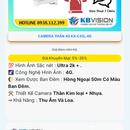
CAMERA THÂN 4G KX-C43L-4G
Giá Bán: liên hệ
Giá Khuyến Mại: 5%-35%
💯 Hình Ảnh Sắc nét :
Ultra 2k + .
🌠 Công Nghệ Hình Ảnh :
4G.
🌔 Xem Được Ban Đêm :
Hồng Ngoại 50m Có Màu
Ban Ðêm.
⚒ Thiết Kế Camera
Thân Kim loại + Nhựa.
️⇝ Khả Năng :
Thu Âm Và Loa.