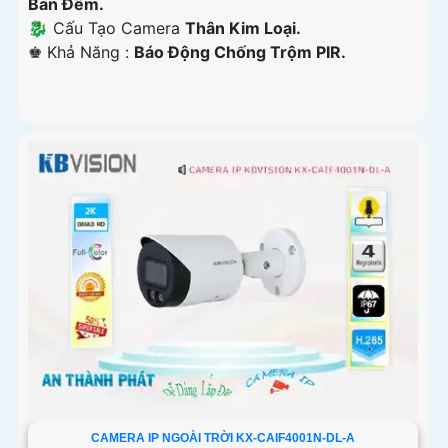
Ban Đêm.
🐉️ Cấu Tạo Camera
Thân Kim Loại.
️♚ Khả Năng :
Báo Động Chống Trộm PIR.
CAMERA IP NGOÀI TRỜI KX-CAIF4001N-DL-A