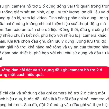
ầu ghi camera hỗ trợ 2 ổ cứng đóng vai trò quan trọng tro
 thống giám sát an ninh, giúp lưu trữ lượng lớn dữ liệu và 
àng quản lý, xem lại video. Tính năng phân chia dung lượng
iữa hai ổ cứng không chỉ cải thiện hiệu suất hoạt động mà
òn đảm bảo an toàn cho dữ liệu. Đồng thời, đầu ghi cũng h
rợ nhiều chuẩn kết nối, phù hợp với nhiều loại camera khác
hau. Khi lựa chọn đầu ghi, cần lưu ý dung lượng lưu trữ, độ
hân giải hỗ trợ, khả năng mở rộng và uy tín của thương hiệ
ể đảm bảo thiết bị phù hợp với nhu cầu sử dụng và đầu tư l
i.
ướng dẫn cài đặt và sử dụng đầu ghi camera hỗ trợ 2 ổ
ứng một cách hiệu quả.
ể cài đặt và sử dụng đầu ghi camera hỗ trợ 2 ổ cứng một
ách hiệu quả, bước đầu tiên là kết nối đầu ghi với camera v
ạng internet. Sau đó, đặt 2 ổ cứng vào đầu ghi và thực hiệ