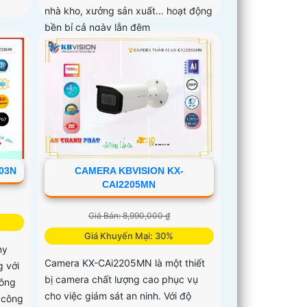
nhà kho, xưởng sản xuất… hoạt động
bền bỉ cả ngày lẫn đêm
03N
CAMERA KBVISION KX-
CAI2205MN
Giá Bán: 8,990,000 ₫
Giá Khuyến Mại: 30%
ny
Camera KX-CAi2205MN là một thiết
 với
bị camera chất lượng cao phục vụ
công
cho việc giám sát an ninh. Với độ
 công