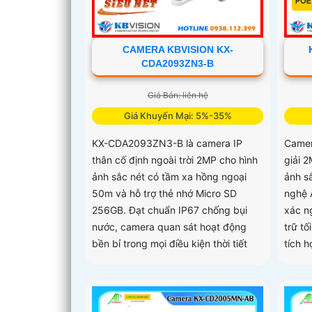
CAMERA KBVISION KX-
CDA2093ZN3-B
Giá Bán: liên hệ
Giá Khuyến Mại: 5%-35%
KX-CDA2093ZN3-B là camera IP
Camer
thân cố định ngoài trời 2MP cho hình
giải 
ảnh sắc nét có tầm xa hồng ngoại
ảnh s
50m và hỗ trợ thẻ nhớ Micro SD
nghệ A
256GB. Đạt chuẩn IP67 chống bụi
xác n
nước, camera quan sát hoạt động
trữ t
bền bỉ trong mọi điều kiện thời tiết
tích 