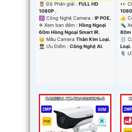
🦉 Độ Phân giải :
FULL HD
👀 C
1080P .
1080
🕉️ Công Nghệ Camera :
IP POE.
👍 C
❈ Xem ban đêm :
Hồng Ngoại
🔦 X
60m Hồng Ngoại Smart IR.
80m 
👑 Mẫu Camera
Thân Kim Loại.
⛓ Cấ
️👮 Ưu Điểm :
Công Nghệ AI.
Loại.
️🎙 