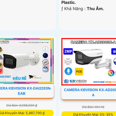
Plastic.
️ƒ Khả Năng :
Thu Âm.
ERA KBVISION KX-DAI2203N-
CAMERA KBVISION KX-AD200
EAB
A
Giá Bán: 9,058,000 ₫
Giá Bán: liên hệ
Giá Khuyến Mại: 5,887,700 ₫
Giá Khuyến Mại: 5%-35%