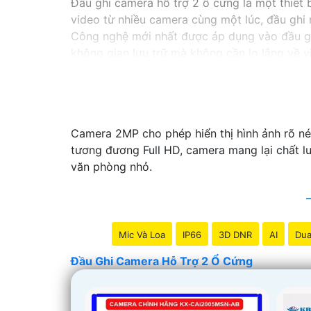
Đầu ghi camera hỗ trợ 2 ổ cứng là một thiết b
video từ nhiều camera cùng một lúc, đầu ghi 
Công nghệ mới nhất được áp dụng vào đầu g
không gian lưu trữ mà không cần lo lắng về vi
Nếu bạn đang tìm kiếm một giải pháp giám sát
hoàn hảo cho nhu cầu của bạn. Hãy đầu tư v
nghiệp và hiệu quả nhất.
Camera 2MP cho phép hiển thị hình ảnh rõ nét
tương đương Full HD, camera mang lại chất l
văn phòng nhỏ.
Mic Và Loa
IP66
3D DNR
AI
Dua
Đầu Ghi Camera Hỗ Trợ 2 Ổ Cứng