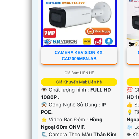
CAMERA KBVISION KX-
CAI2005MSN-AB
Giá Bán: LIÊN HỆ
Giá Khuyến Mại: Liên hệ
👁 Chất lượng hình :
FULL HD
💯 C
1080P .
HD 1
⚒ Công Nghệ Sử Dụng :
IP
👍 S
'
POE.
💡 T
⭐ Video Ban Đêm :
Hồng
Ngoạ
Ngoại 60m ONVIF.
❄ Lo
🗜️ Camera Theo Mẫu
Thân Kim
️♚ K