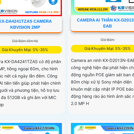
CAMERA AI THÂN KX-D2013
KX-DA4241TZAS CAMERA
EAB
KBVISION 2MP
Giá Bán:
Giá Bán: liên hệ
Giá Khuyến Mại: 5%-35%
Giá Khuyến Mại: 5%-35%
Camera an ninh KX-D2013N-EAB
a KX-DA4241TZAS có độ phân
công nghệ hiện đại phát hiện c
2MP, hồng ngoại 60m, cho hình
động nguồn POE giám sát ban 
ắc nét cả ngày lẫn đêm. Công
80m chip xử lý Sony nhận diện
I tiên tiến giúp phát hiện chính
khuôn mặt cập nhật IP POE báo
gười và phương tiện, hỗ trợ lưu
động hàng rào ảo hình ảnh sắc 
ối đa 512GB và ghi âm với MIC
2.0 MP H
hợp