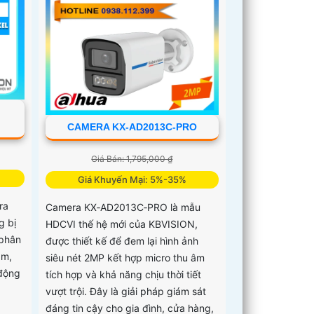
CAMERA KX-AD2013C-PRO
Giá Bán: 1,795,000 ₫
Giá Khuyến Mại: 5%-35%
ra
Camera KX‑AD2013C‑PRO là mẫu
g bị
HDCVI thế hệ mới của KBVISION,
 phân
được thiết kế để đem lại hình ảnh
âm,
siêu nét 2MP kết hợp micro thu âm
 động
tích hợp và khả năng chịu thời tiết
vượt trội. Đây là giải pháp giám sát
đáng tin cậy cho gia đình, cửa hàng,