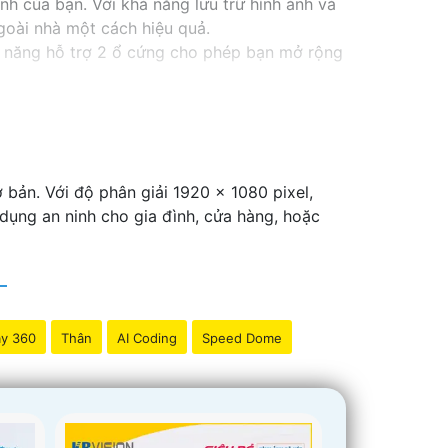
nh của bạn. Với khả năng lưu trữ hình ảnh và
goài nhà một cách hiệu quả.
 năng hỗ trợ 2 ổ cứng cho phép bạn mở rộng
ổ cứng công nghệ phù hợp sẽ là sự lựa chọn
oặc văn phòng của bạn một cách chuyên
 bản. Với độ phân giải 1920 x 1080 pixel,
dụng an ninh cho gia đình, cửa hàng, hoặc
y 360
Thân
AI Coding
Speed Dome