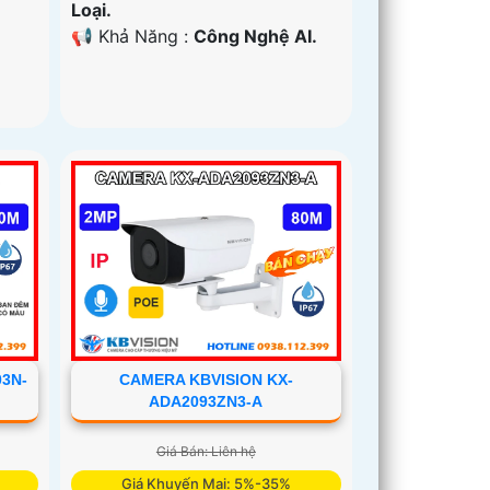
Loại.
️📢 Khả Năng :
Công Nghệ AI.
3N-
CAMERA KBVISION KX-
ADA2093ZN3-A
Giá Bán: Liên hệ
Giá Khuyến Mại: 5%-35%