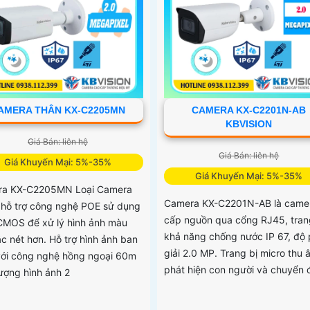
AMERA THÂN KX-C2205MN
CAMERA KX-C2201N-AB
KBVISION
Giá Bán: liên hệ
Giá Bán: liên hệ
Giá Khuyến Mại: 5%-35%
Giá Khuyến Mại: 5%-35%
ra KX-C2205MN Loại Camera
Camera KX-C2201N-AB là came
ẻ hỗ trợ công nghệ POE sử dụng
cấp nguồn qua cổng RJ45, tran
CMOS để xử lý hình ảnh màu
khả năng chống nước IP 67, độ
ắc nét hơn. Hỗ trợ hình ảnh ban
giải 2.0 MP. Trang bị micro thu 
ới công nghệ hồng ngoại 60m
phát hiện con người và chuyển
lượng hình ảnh 2