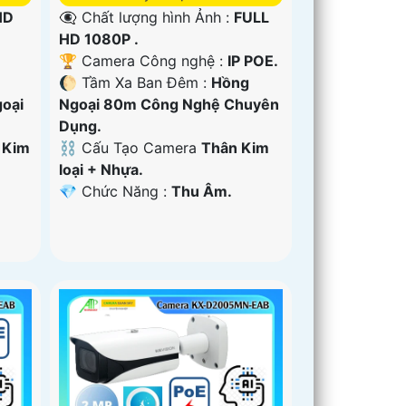
HD
👁️‍🗨 Chất lượng hình Ảnh :
FULL
HD 1080P .
🏆 Camera Công nghệ :
IP POE.
🌔 Tầm Xa Ban Đêm :
Hồng
oại
Ngoại 80m Công Nghệ Chuyên
Dụng.
 Kim
⛓ Cấu Tạo Camera
Thân Kim
loại + Nhựa.
️💎 Chức Năng :
Thu Âm.