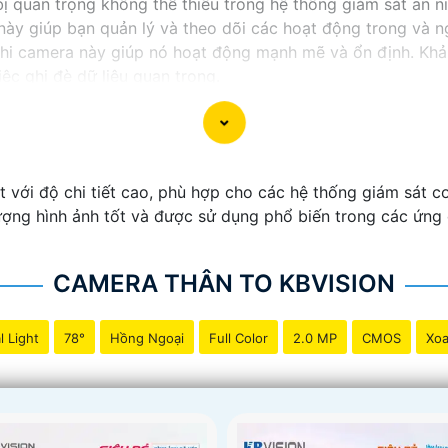
ị quan trọng không thể thiếu trong hệ thống giám sát an ni
này giúp bạn quản lý và theo dõi các hoạt động trong và n
hi camera này giúp nó hoạt động mạnh mẽ và ổn định. Khả
ệc ghi đè dữ liệu quan trọng.
 an ninh thông minh và tiện lợi, đầu ghi camera hỗ trợ 2 
ào sản phẩm này để bảo vệ và giám sát nhà ở, cửa hàng h
 với độ chi tiết cao, phù hợp cho các hệ thống giám sát cơ
ượng hình ảnh tốt và được sử dụng phổ biến trong các ứng 
CAMERA THÂN TO KBVISION
l Light
78°
Hồng Ngoại
Full Color
2.0 MP
CMOS
Xoa