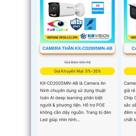
CAMERA THÂN KX-CD2005MN-AB
C
Giá Bán: liên hệ
Giá Khuyến Mại: 5%-35%
KX-CD2005MN-AB là Camera An
Came
Ninh chuyên dụng sử dụng thuật
giá r
toán AI deep learning phân biệt
Chip 
người & phương tiện. Hỗ trợ POE
sắc s
không cần dây nguồn. Trang bị đèn
đêm v
Led giúp nhìn hình...
chất 