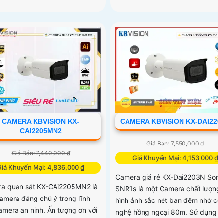
CAMERA KBVISION KX-
CAMERA KBVISION KX-DAI22
CAI2205MN2
Giá Bán: 7,550,000 ₫
Giá Bán: 7,440,000 ₫
Giá Khuyến Mại: 4,153,000 ₫
Giá Khuyến Mại: 4,836,000 ₫
Camera giá rẻ KX-Dai2203N So
a quan sát KX-CAi2205MN2 là
SNR1s là một Camera chất lượng
amera đáng chú ý trong lĩnh
hình ảnh sắc nét ban đêm nhờ 
amera an ninh. Ấn tượng ơn với
nghệ hồng ngoại 80m. Sử dụng