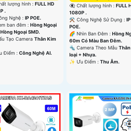
hất lượng hình :
FULL HD
👁️‍🗨 Chất lượng hình :
FULL 
P .
1080P .
ông Nghệ :
IP POE.
⚒ Công Nghệ Sử Dụng :
IP
em ban đêm :
Hồng Ngoại
POE.
Hồng Ngoại SMD.
🌈 Nhìn Ban Đêm :
Hồng Ng
u Tạo Camera
Thân Kim
60m Có Màu Ban Ðêm.
🔩 Camera Theo Mẫu
Thân
Ưu Điểm :
Công Nghệ AI.
loại + Nhựa.
️✨ Ưu Điểm :
Thu Âm.