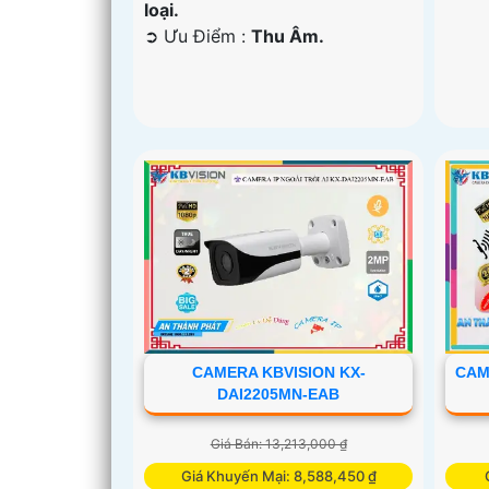
loại.
️➲ Ưu Điểm :
Thu Âm.
CAMERA KBVISION KX-
CAM
DAI2205MN-EAB
Giá Bán: 13,213,000 ₫
Giá Khuyến Mại: 8,588,450 ₫