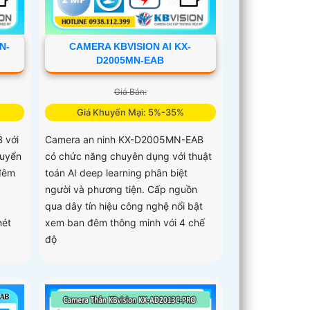
N-
CAMERA KBVISION AI KX-
D2005MN-EAB
Giá Bán:
Giá Khuyến Mại: 5%-35%
 với
Camera an ninh KX-D2005MN-EAB
huyển
có chức năng chuyên dụng với thuật
đêm
toán AI deep learning phân biệt
người và phương tiện. Cấp nguồn
qua dây tín hiệu công nghệ nổi bật
nét
xem ban đêm thông minh với 4 chế
độ