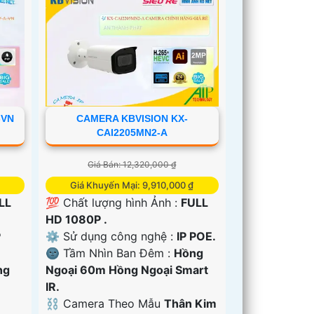
-VN
CAMERA KBVISION KX-
CAI2205MN2-A
Giá Bán: 12,320,000 ₫
Giá Khuyến Mại: 9,910,000 ₫
LL
💯 Chất lượng hình Ảnh :
FULL
HD 1080P .
P
⚙ Sử dụng công nghệ :
IP POE.
🌚 Tầm Nhìn Ban Đêm :
Hồng
ng
Ngoại 60m Hồng Ngoại Smart
IR.
⛓ Camera Theo Mẫu
Thân Kim