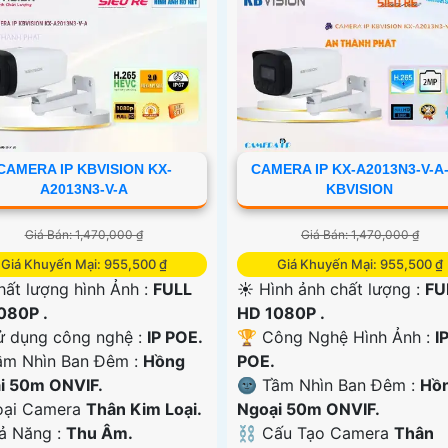
CAMERA IP KBVISION KX-
CAMERA IP KX-A2013N3-V-A
A2013N3-V-A
KBVISION
Giá Bán: 1,470,000 ₫
Giá Bán: 1,470,000 ₫
Giá Khuyến Mại: 955,500 ₫
Giá Khuyến Mại: 955,500 ₫
hất lượng hình Ảnh :
FULL
☀️ Hình ảnh chất lượng :
FU
080P .
HD 1080P .
ử dụng công nghệ :
IP POE.
🏆 Công Nghệ Hình Ảnh :
I
ầm Nhìn Ban Đêm :
Hồng
POE.
i 50m ONVIF.
🌚 Tầm Nhìn Ban Đêm :
Hồ
ại Camera
Thân Kim Loại.
Ngoại 50m ONVIF.
hả Năng :
Thu Âm.
⛓ Cấu Tạo Camera
Thân