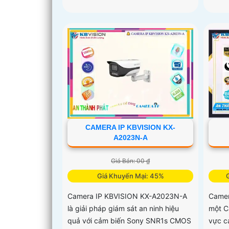
CAMERA IP KBVISION KX-
A2023N-A
Giá Bán: 00 ₫
Giá Khuyến Mại: 45%
Camera IP KBVISION KX-A2023N-A
Camer
là giải pháp giám sát an ninh hiệu
một C
quả với cảm biến Sony SNR1s CMOS
vực c