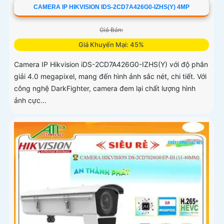
CAMERA IP HIKVISION IDS-2CD7A426G0-IZHS(Y) 4MP
Giá Bán:
Giá Khuyến Mại: 45%
Camera IP Hikvision iDS-2CD7A426G0-IZHS(Y) với độ phân
giải 4.0 megapixel, mang đến hình ảnh sắc nét, chi tiết. Với
công nghệ DarkFighter, camera đem lại chất lượng hình
ảnh cực...