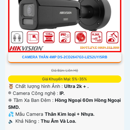
CAMERA THÂN 4MP DS-2CD2647G3-LIZS2UY/SRB
Giá Bán: Liên Hệ
Giá Khuyến Mại: 5%-35%
🦉 Chất lượng hình Ảnh :
Ultra 2k + .
®️ Camera Công nghệ :
IP.
❈ Tầm Xa Ban Đêm :
Hồng Ngoại 60m Hồng Ngoại
SMD.
💦 Mẫu Camera
Thân Kim loại + Nhựa.
️🔈 Khả Năng :
Thu Âm Và Loa.