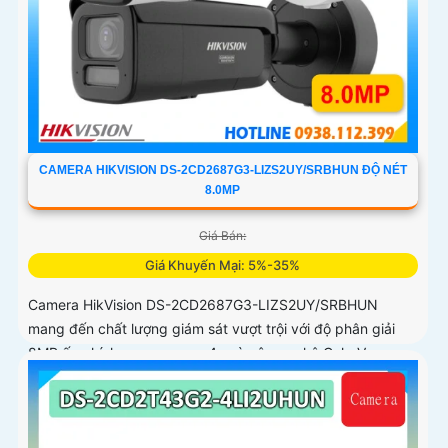
CAMERA HIKVISION DS-2CD2687G3-LIZS2UY/SRBHUN ĐỘ NÉT
8.0MP
Giá Bán:
Giá Khuyến Mại: 5%-35%
Camera HikVision DS-2CD2687G3-LIZS2UY/SRBHUN
mang đến chất lượng giám sát vượt trội với độ phân giải
8MP ống kính zoom quang 4x và công nghệ ColorVu