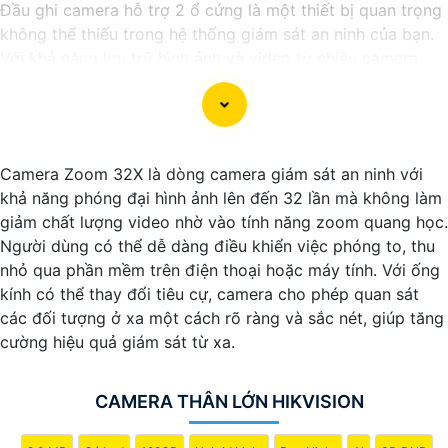
Đầu ghi camera hỗ trợ 2 ổ cứng là một thiết bị quan trọng
không thể thiếu trong hệ thống giám sát an ninh của bạn.
Với khả năng lưu trữ hình ảnh và video từ nhiều camera
cùng một lúc, đầu ghi này giúp bạn quản lý và theo dõi
các hoạt động trong và ngoài nhà một cách hiệu quả.
Công nghệ mới nhất được áp dụng vào đầu ghi camera
này giúp nó hoạt động mạnh mẽ và ổn định. Khả năng hỗ
Camera Zoom 32X là dòng camera giám sát an ninh với
trợ 2 ổ cứng cho phép bạn mở rộng không gian lưu trữ mà
khả năng phóng đại hình ảnh lên đến 32 lần mà không làm
không cần lo lắng về việc ghi đè dữ liệu quan trọng.
giảm chất lượng video nhờ vào tính năng zoom quang học.
Nếu bạn đang tìm kiếm một giải pháp giám sát an ninh
Người dùng có thể dễ dàng điều khiển việc phóng to, thu
thông minh và tiện lợi, đầu ghi camera hỗ trợ 2 ổ cứng
nhỏ qua phần mềm trên điện thoại hoặc máy tính. Với ống
công nghệ phù hợp sẽ là sự lựa chọn hoàn hảo cho nhu
kính có thể thay đổi tiêu cự, camera cho phép quan sát
cầu của bạn. Hãy đầu tư vào sản phẩm này để bảo vệ và
các đối tượng ở xa một cách rõ ràng và sắc nét, giúp tăng
giám sát nhà ở, cửa hàng hoặc văn phòng của bạn một
cường hiệu quả giám sát từ xa.
cách chuyên nghiệp và hiệu quả nhất.
CAMERA THÂN LỚN HIKVISION