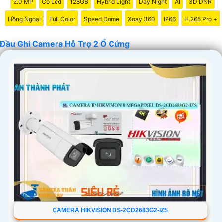
2.0 MP
Có Led
128GB
Hybrid Light
Day Night
AI
3D DNR
Hồng Ngoại
Full Color
Speed Dome
Xoay 360
IP66
H.265 Pro +
Đầu Ghi Camera Hỗ Trợ 2 Ổ Cứng
'
CAMERA HIKVISION DS-2CD2683G2-IZS