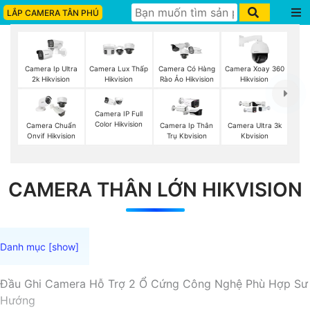
LẮP CAMERA TÂN PHÚ
Camera Ip Ultra
Camera Lux Thấp
Camera Có Hàng
Camera Xoay 360
2k Hikvision
Hikvision
Rào Ảo Hikvision
Hikvision
Camera IP Full
Color Hikvision
Camera Chuẩn
Camera Ip Thân
Camera Ultra 3k
Onvif Hikvision
Trụ Kbvision
Kbvision
CAMERA THÂN LỚN HIKVISION
Đầu Ghi Camera Hỗ Trợ 2 Ổ Cứng Công Nghệ Phù Hợp Sư
Hướng