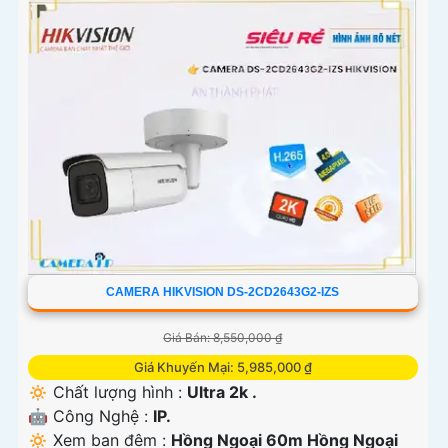
CAMERA HIKVISION DS-2CD2643G2-IZS
Giá Bán: 8,550,000 ₫
Giá Khuyến Mại: 5,985,000 ₫
🔅 Chất lượng hình :
Ultra 2k .
🤖️ Công Nghệ :
IP.
🔅 Xem ban đêm :
Hồng Ngoại 60m Hồng Ngoại