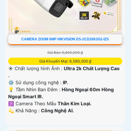
CAMERA ZOOM 6MP HIKVISION DS-2CD2663G2-IZS
Giá Bán: 9,400,000 ₫
Giá Khuyến Mại: 6,580,000 ₫
☀️ Chất lượng hình Ảnh :
Ultra 2k Chất Lượng Cao
.
⚙ Sử dụng công nghệ :
IP.
💡 Tầm Nhìn Ban Đêm :
Hồng Ngoại 60m Hồng
Ngoại Smart IR.
🕉️ Camera Theo Mẫu
Thân Kim Loại.
️💫 Khả Năng :
Công Nghệ AI.