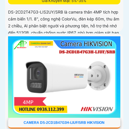
Giá Khuyến Mại: 5%-35%
DS-2CD2T47G3-LIS2UY/SRB là camera thân 4MP tích hợp
cảm biến 1/1. 8", công nghệ ColorVu, đèn kép 60m, thu âm
2 chiều, AI phân biệt người và phương tiện, hỗ trợ thẻ nhớ
đến 512GB, chuẩn chống nước IP67, phù hợp giám sát ban
đêm màu sắc 24/7
CAMERA DS-2CD1B47G3H-LIUF/SRB HIKVISION