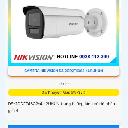
CAMERA HIKVISION DS-2CD2T43G2-4LI2UHUN
Giá Bán:
Giá Khuyến Mại: 5%-35%
DS-2CD2T43G2-4LI2UHUN trang bị ống kính có độ phân
giải 4