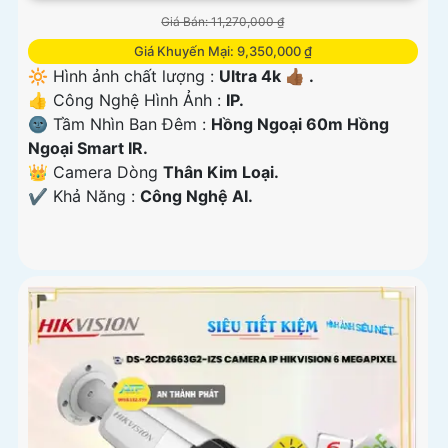
Giá Bán: 11,270,000 ₫
Giá Khuyến Mại: 9,350,000 ₫
🔆 Hình ảnh chất lượng :
Ultra 4k 👍🏾 .
👍 Công Nghệ Hình Ảnh :
IP.
🌚 Tầm Nhìn Ban Đêm :
Hồng Ngoại 60m Hồng
Ngoại Smart IR.
👑 Camera Dòng
Thân Kim Loại.
️✔️ Khả Năng :
Công Nghệ AI.