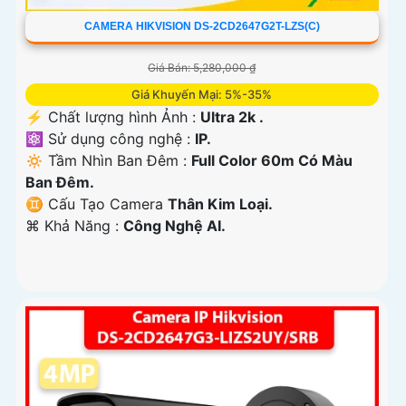
CAMERA HIKVISION DS-2CD2647G2T-LZS(C)
Giá Bán: 5,280,000 ₫
Giá Khuyến Mại: 5%-35%
️⚡ Chất lượng hình Ảnh :
Ultra 2k .
⚛️ Sử dụng công nghệ :
IP.
🔅 Tầm Nhìn Ban Đêm :
Full Color 60m Có Màu
Ban Đêm.
♊ Cấu Tạo Camera
Thân Kim Loại.
️⌘ Khả Năng :
Công Nghệ AI.