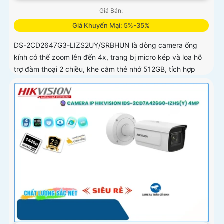
Giá Bán:
Giá Khuyến Mại: 5%-35%
DS-2CD2647G3-LIZS2UY/SRBHUN là dòng camera ống
kính có thể zoom lên đến 4x, trang bị micro kép và loa hỗ
trợ đàm thoại 2 chiều, khe cắm thẻ nhớ 512GB, tích hợp
công nghệ AI trong việc cân bằng màu sáng trong điều
kiện ánh sáng yếu, ống kính có độ phân giải 4