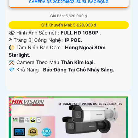
CAMERA DS-2CD2T46G2-ISU/SL BÁO ĐỘNG
Giá Bán: 5,620,000 ₫
Giá Khuyến Mại: 5,620,000 ₫
👁️‍🗨 Hình Ảnh Sắc nét :
FULL HD 1080P .
®️ Trang Bị Công Nghệ :
IP POE.
🌔 Tầm Nhìn Ban Đêm :
Hồng Ngoại 80m
Starlight.
⚒ Camera Theo Mẫu
Thân Kim loại.
️💎 Khả Năng :
Báo Động Tại Chỗ Nháy Sáng.