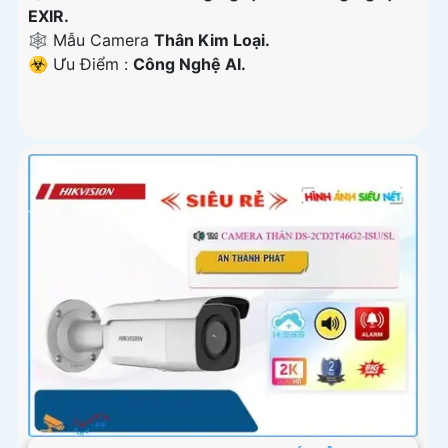
EXIR.
🕸️ Mẫu Camera
Thân Kim Loại.
️☣️ Ưu Điểm :
Công Nghệ AI.