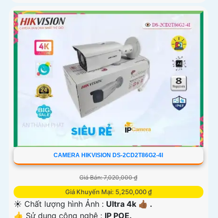
CAMERA HIKVISION DS-2CD2T86G2-4I
Giá Bán: 7,020,000 ₫
Giá Khuyến Mại: 5,250,000 ₫
☀️ Chất lượng hình Ảnh :
Ultra 4k 👍🏾 .
👍 Sử dụng công nghệ :
IP POE.