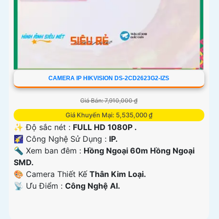
CAMERA IP HIKVISION DS-2CD2623G2-IZS
Giá Bán: 7,910,000 ₫
Giá Khuyến Mại: 5,535,000 ₫
✨ Độ sắc nét :
FULL HD 1080P .
🌠 Công Nghệ Sử Dụng :
IP.
🔦 Xem ban đêm :
Hồng Ngoại 60m Hồng Ngoại
SMD.
🎨 Camera Thiết Kế
Thân Kim Loại.
️📡 Ưu Điểm :
Công Nghệ AI.