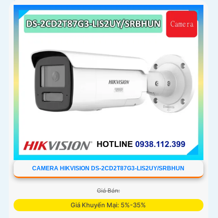
lên đến 60m, phát hiện chuyển động và phân biệt được
người và phương tiện, ống kính 4
CAMERA HIKVISION DS-2CD2T87G3-LIS2UY/SRBHUN
Giá Bán:
Giá Khuyến Mại: 5%-35%