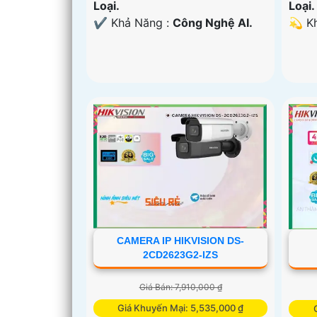
Loại.
Loại.
️✔️ Khả Năng :
Công Nghệ AI.
️💫 
CAMERA IP HIKVISION DS-
2CD2623G2-IZS
Giá Bán: 7,910,000 ₫
Giá Khuyến Mại: 5,535,000 ₫