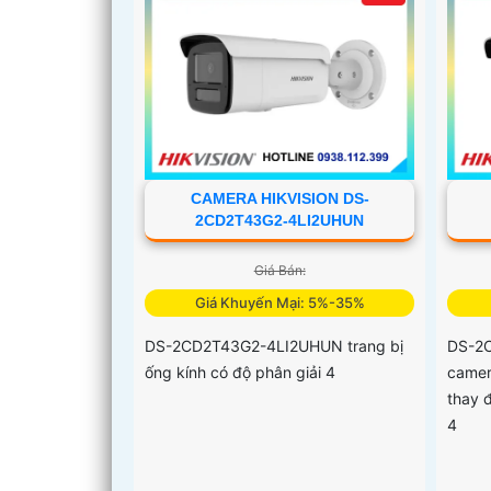
CAMERA HIKVISION DS-
2CD2T43G2-4LI2UHUN
Giá Bán:
Giá Khuyến Mại: 5%-35%
DS-2CD2T43G2-4LI2UHUN trang bị
DS-2
ống kính có độ phân giải 4
camer
thay đ
4