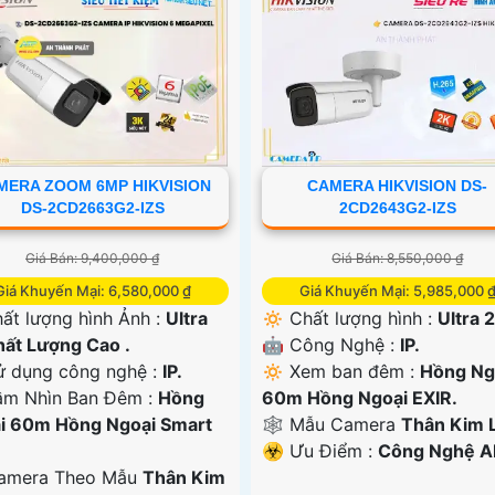
MERA ZOOM 6MP HIKVISION
CAMERA HIKVISION DS-
DS-2CD2663G2-IZS
2CD2643G2-IZS
Giá Bán: 9,400,000 ₫
Giá Bán: 8,550,000 ₫
Giá Khuyến Mại: 6,580,000 ₫
Giá Khuyến Mại: 5,985,000 
ất lượng hình Ảnh :
Ultra
🔅 Chất lượng hình :
Ultra 2
hất Lượng Cao .
🤖️ Công Nghệ :
IP.
 dụng công nghệ :
IP.
🔅 Xem ban đêm :
Hồng Ng
ầm Nhìn Ban Đêm :
Hồng
60m Hồng Ngoại EXIR.
i 60m Hồng Ngoại Smart
🕸️ Mẫu Camera
Thân Kim L
️☣️ Ưu Điểm :
Công Nghệ AI
Camera Theo Mẫu
Thân Kim