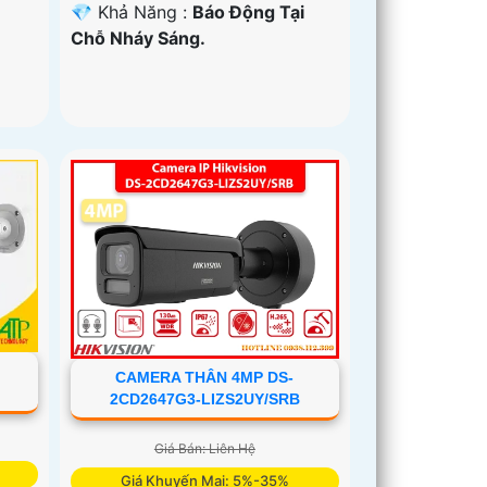
️💎 Khả Năng :
Báo Động Tại
Chỗ Nháy Sáng.
CAMERA THÂN 4MP DS-
2CD2647G3-LIZS2UY/SRB
Giá Bán: Liên Hệ
Giá Khuyến Mại: 5%-35%