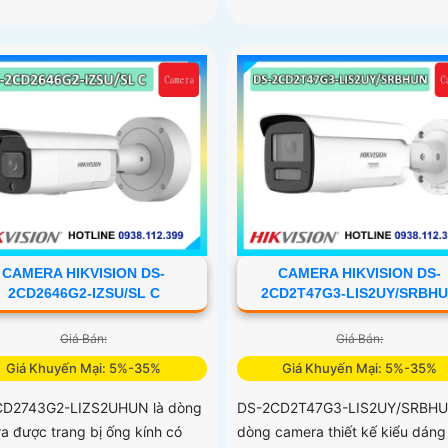
CAMERA HIKVISION DS-
CAMERA HIKVISION DS-
2CD2646G2-IZSU/SL C
2CD2T47G3-LIS2UY/SRBH
Giá Bán:
Giá Bán:
Giá Khuyến Mại: 5%-35%
Giá Khuyến Mại: 5%-35%
CD2743G2-LIZS2UHUN là dòng
DS-2CD2T47G3-LIS2UY/SRBHU
a được trang bị ống kính có
dòng camera thiết kế kiểu dáng