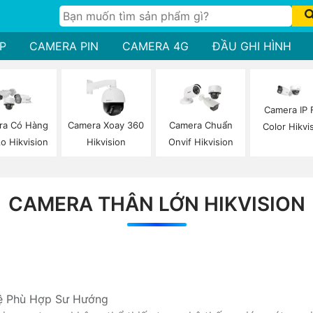
P
CAMERA PIN
CAMERA 4G
ĐẦU GHI HÌNH
Camera IP F
ra Có Hàng
Camera Xoay 360
Camera Chuẩn
Color Hikvi
o Hikvision
Hikvision
Onvif Hikvision
CAMERA THÂN LỚN HIKVISION
ệ Phù Hợp Sư Hướng