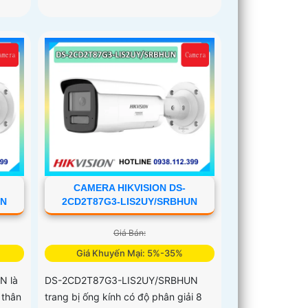
CAMERA HIKVISION DS-
UN
2CD2T87G3-LIS2UY/SRBHUN
Giá Bán:
Giá Khuyến Mại: 5%-35%
N là
DS-2CD2T87G3-LIS2UY/SRBHUN
 thân
trang bị ống kính có độ phân giải 8