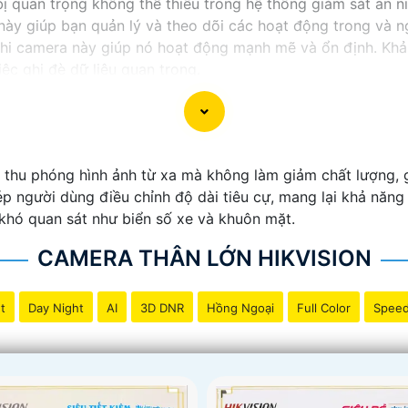
ị quan trọng không thể thiếu trong hệ thống giám sát an ni
này giúp bạn quản lý và theo dõi các hoạt động trong và n
hi camera này giúp nó hoạt động mạnh mẽ và ổn định. Khả
ệc ghi đè dữ liệu quan trọng.
 an ninh thông minh và tiện lợi, đầu ghi camera hỗ trợ 2 
ào sản phẩm này để bảo vệ và giám sát nhà ở, cửa hàng h
thu phóng hình ảnh từ xa mà không làm giảm chất lượng, g
người dùng điều chỉnh độ dài tiêu cự, mang lại khả năng g
khó quan sát như biển số xe và khuôn mặt.
CAMERA THÂN LỚN HIKVISION
t
Day Night
AI
3D DNR
Hồng Ngoại
Full Color
Spee