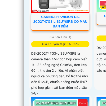
CAMERA HIKVISION DS-
2CD2T47G3-LIS2UY/SRB CÓ MÀU
BAN ĐÊM
Giá Bán: Liên Hệ
Giá Khuyến Mại: 5%-35%
DS-2C
camer
DS-2CD2T47G3-LIS2UY/SRB là
cực kì
camera thân 4MP tích hợp cảm biến
độ ph
1/1. 8", công nghệ ColorVu, đèn kép
sắc n
60m, thu âm 2 chiều, AI phân biệt
người và phương tiện, hỗ trợ thẻ nhớ
đến 512GB, chuẩn chống nước IP67,
phù hợp giám sát ban đêm màu sắc
24/7