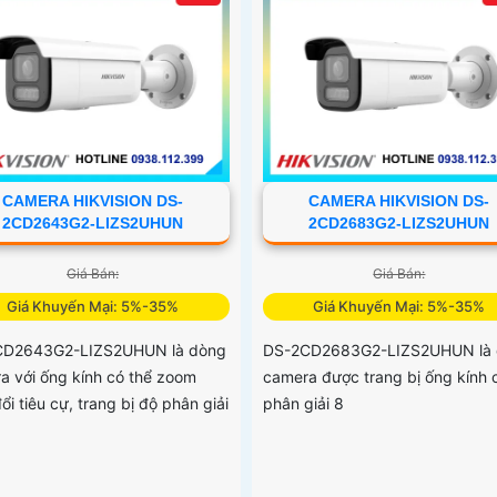
CAMERA HIKVISION DS-
CAMERA HIKVISION DS-
2CD2643G2-LIZS2UHUN
2CD2683G2-LIZS2UHUN
Giá Bán:
Giá Bán:
Giá Khuyến Mại: 5%-35%
Giá Khuyến Mại: 5%-35%
CD2643G2-LIZS2UHUN là dòng
DS-2CD2683G2-LIZS2UHUN là
a với ống kính có thể zoom
camera được trang bị ống kính 
ổi tiêu cự, trang bị độ phân giải
phân giải 8