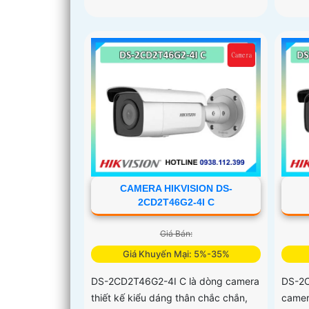
CAMERA HIKVISION DS-
2CD2T46G2-4I C
Giá Bán:
Giá Khuyến Mại: 5%-35%
DS-2CD2T46G2-4I C là dòng camera
DS-2
thiết kế kiểu dáng thân chắc chắn,
camer