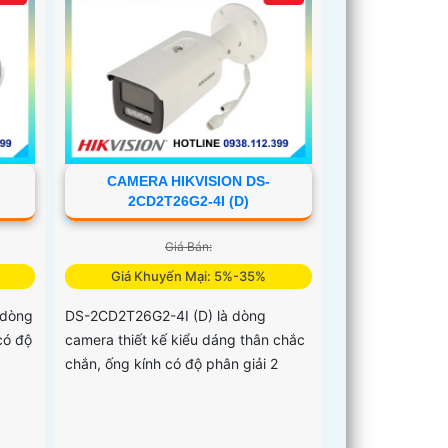
CAMERA HIKVISION DS-
2CD2T26G2-4I (D)
Giá Bán:
Giá Khuyến Mại: 5%-35%
 dòng
DS-2CD2T26G2-4I (D) là dòng
có độ
camera thiết kế kiểu dáng thân chắc
chắn, ống kính có độ phân giải 2