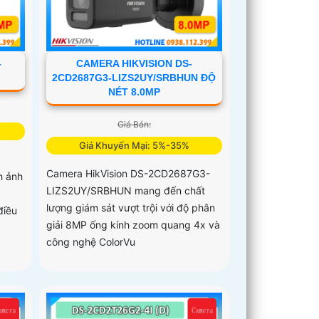
-
CAMERA HIKVISION DS-
2CD2687G3-LIZS2UY/SRBHUN ĐỘ
NÉT 8.0MP
Giá Bán:
Giá Khuyến Mại: 5%-35%
Camera HikVision DS-2CD2687G3-
h ảnh
LIZS2UY/SRBHUN mang đến chất
lượng giám sát vượt trội với độ phân
điều
giải 8MP ống kính zoom quang 4x và
công nghệ ColorVu