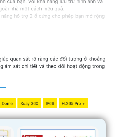
nh của bạn. Với khả năng lưu trữ hình ảnh và
goài nhà một cách hiệu quả.
 năng hỗ trợ 2 ổ cứng cho phép bạn mở rộng
ổ cứng công nghệ phù hợp sẽ là sự lựa chọn
oặc văn phòng của bạn một cách chuyên
iúp quan sát rõ ràng các đối tượng ở khoảng
iám sát chi tiết và theo dõi hoạt động trong
d Dome
Xoay 360
IP66
H.265 Pro +