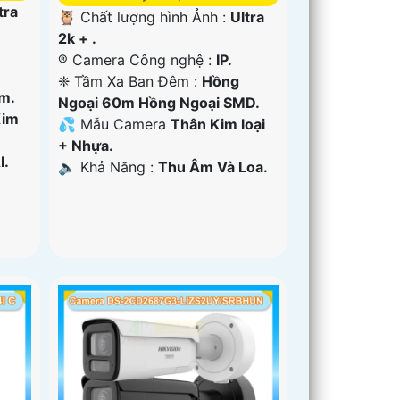
tra
🦉 Chất lượng hình Ảnh :
Ultra
2k + .
®️ Camera Công nghệ :
IP.
❈ Tầm Xa Ban Đêm :
Hồng
m.
Ngoại 60m Hồng Ngoại SMD.
Kim
💦 Mẫu Camera
Thân Kim loại
+ Nhựa.
I.
️🔈 Khả Năng :
Thu Âm Và Loa.