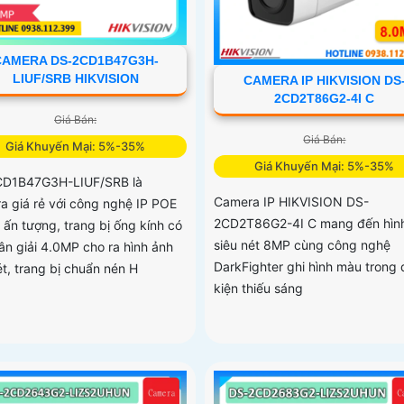
CAMERA DS-2CD1B47G3H-
LIUF/SRB HIKVISION
CAMERA IP HIKVISION DS
2CD2T86G2-4I C
Giá Bán:
Giá Bán:
Giá Khuyến Mại: 5%-35%
Giá Khuyến Mại: 5%-35%
D1B47G3H-LIUF/SRB là
Camera IP HIKVISION DS-
a giá rẻ với công nghệ IP POE
2CD2T86G2-4I C mang đến hìn
 ấn tượng, trang bị ống kính có
siêu nét 8MP cùng công nghệ
ân giải 4.0MP cho ra hình ảnh
DarkFighter ghi hình màu trong 
ét, trang bị chuẩn nén H
kiện thiếu sáng