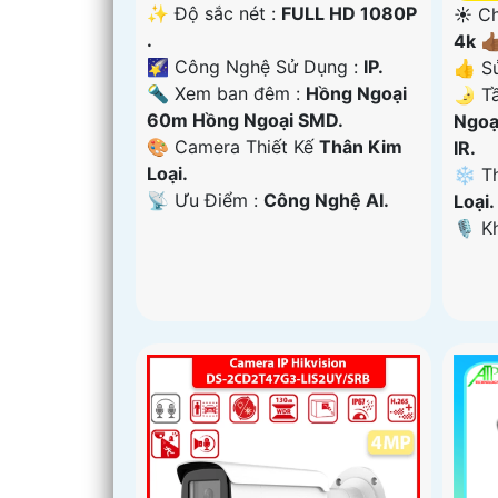
✨ Độ sắc nét :
FULL HD 1080P
☀️ Ch
.
4k 👍
🌠 Công Nghệ Sử Dụng :
IP.
👍 S
🔦 Xem ban đêm :
Hồng Ngoại
🌛 T
60m Hồng Ngoại SMD.
Ngoạ
🎨 Camera Thiết Kế
Thân Kim
IR.
Loại.
❄ Th
️📡 Ưu Điểm :
Công Nghệ AI.
Loại.
️🎙 