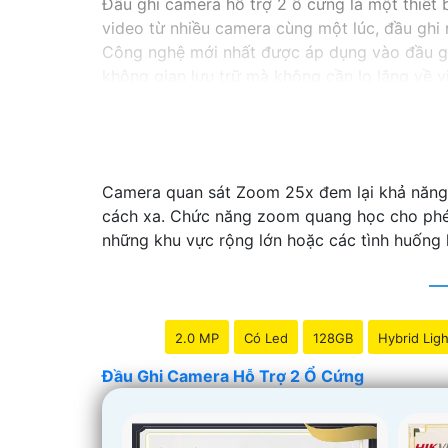
Đầu ghi camera hỗ trợ 2 ổ cứng là một thiết b
video từ nhiều camera cùng một lúc, đầu ghi 
Công nghệ mới nhất được áp dụng vào đầu g
không gian lưu trữ mà không cần lo lắng về vi
Nếu bạn đang tìm kiếm một giải pháp giám sát
hoàn hảo cho nhu cầu của bạn. Hãy đầu tư v
nghiệp và hiệu quả nhất.
Camera quan sát Zoom 25x đem lại khả năng 
cách xa. Chức năng zoom quang học cho phép 
những khu vực rộng lớn hoặc các tình huống 
2.0 MP
Có Led
128GB
Hybrid Ligh
Đầu Ghi Camera Hỗ Trợ 2 Ổ Cứng