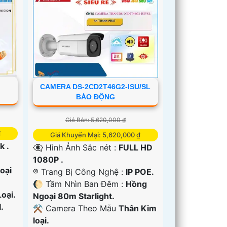
CAMERA DS-2CD2T46G2-ISU/SL
BÁO ĐỘNG
Giá Bán: 5,620,000 ₫
₫
Giá Khuyến Mại: 5,620,000 ₫
k .
👁️‍🗨 Hình Ảnh Sắc nét :
FULL HD
1080P .
oại
®️ Trang Bị Công Nghệ :
IP POE.
🌔 Tầm Nhìn Ban Đêm :
Hồng
oại.
Ngoại 80m Starlight.
.
⚒ Camera Theo Mẫu
Thân Kim
loại.