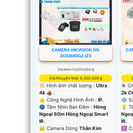
CAMERA HIKVISION DS-
CA
2CD2683G2-IZS
Giá Bán: 11,270,000 ₫
Giá Khuyến Mại: 9,350,000 ₫
🔆 Hình ảnh chất lượng :
Ultra
☀️ Ch
4k 👍🏾 .
2k C
'
👍 Công Nghệ Hình Ảnh :
IP.
⚙ Sử
🌚 Tầm Nhìn Ban Đêm :
Hồng
💡 T
Ngoại 60m Hồng Ngoại Smart
Ngoạ
IR.
IR.
👑 Camera Dòng
Thân Kim
🕉️ 