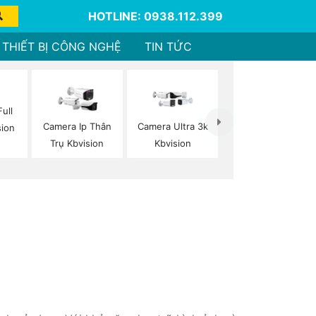
HOTLINE: 0938.112.399
THIẾT BỊ CÔNG NGHỆ
TIN TỨC
ull
Camera Ip Thân
Camera Ultra 3k
sion
Trụ Kbvision
Kbvision