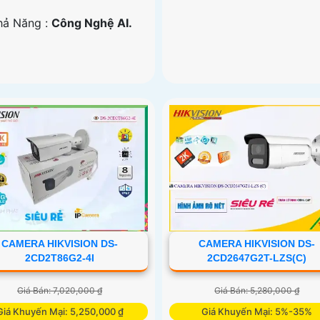
Khả Năng :
Công Nghệ AI.
CAMERA HIKVISION DS-
CAMERA HIKVISION DS-
2CD2T86G2-4I
2CD2647G2T-LZS(C)
Giá Bán: 7,020,000 ₫
Giá Bán: 5,280,000 ₫
Giá Khuyến Mại: 5,250,000 ₫
Giá Khuyến Mại: 5%-35%