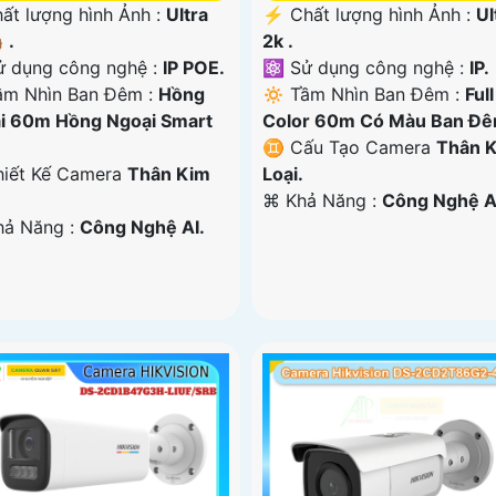
ất lượng hình Ảnh :
Ultra
️⚡ Chất lượng hình Ảnh :
Ul
 .
2k .
ử dụng công nghệ :
IP POE.
⚛️ Sử dụng công nghệ :
IP.
ầm Nhìn Ban Đêm :
Hồng
🔅 Tầm Nhìn Ban Đêm :
Full
i 60m Hồng Ngoại Smart
Color 60m Có Màu Ban Đê
♊ Cấu Tạo Camera
Thân 
iết Kế Camera
Thân Kim
Loại.
️⌘ Khả Năng :
Công Nghệ A
Khả Năng :
Công Nghệ AI.