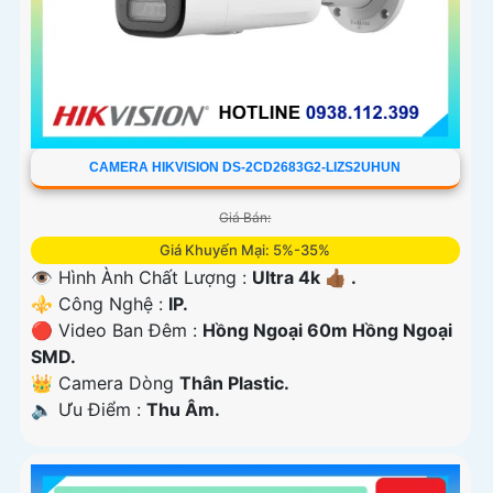
CAMERA HIKVISION DS-2CD2683G2-LIZS2UHUN
Giá Bán:
Giá Khuyến Mại: 5%-35%
👁 Hình Ành Chất Lượng :
Ultra 4k 👍🏾 .
⚜️ Công Nghệ :
IP.
🔴 Video Ban Đêm :
Hồng Ngoại 60m Hồng Ngoại
SMD.
👑 Camera Dòng
Thân Plastic.
️🔈 Ưu Điểm :
Thu Âm.