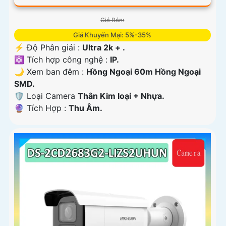
Giá Bán:
Giá Khuyến Mại: 5%-35%
️⚡ Độ Phân giải :
Ultra 2k + .
⚛️ Tích hợp công nghệ :
IP.
🌙 Xem ban đêm :
Hồng Ngoại 60m Hồng Ngoại
SMD.
🛡 Loại Camera
Thân Kim loại + Nhựa.
️🔮 Tích Hợp :
Thu Âm.