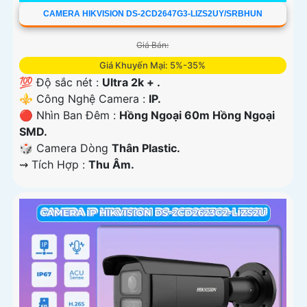
CAMERA HIKVISION DS-2CD2647G3-LIZS2UY/SRBHUN
Giá Bán:
Giá Khuyến Mại: 5%-35%
💯 Độ sắc nét :
Ultra 2k + .
⚜️ Công Nghệ Camera :
IP.
🔴 Nhìn Ban Đêm :
Hồng Ngoại 60m Hồng Ngoại
SMD.
🎲 Camera Dòng
Thân Plastic.
️⇝ Tích Hợp :
Thu Âm.