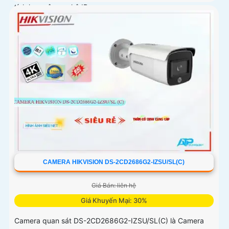
tích hợp công nghệ IP...
CAMERA HIKVISION DS-2CD2686G2-IZSU/SL(C)
Giá Bán: liên hệ
Giá Khuyến Mại: 30%
Camera quan sát DS-2CD2686G2-IZSU/SL(C) là Camera