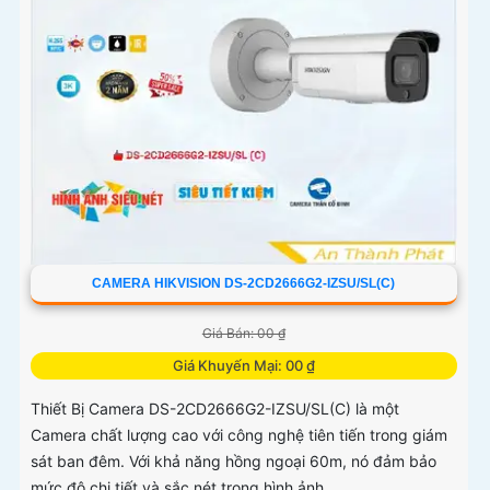
CAMERA HIKVISION DS-2CD2666G2-IZSU/SL(C)
Giá Bán: 00 ₫
Giá Khuyến Mại: 00 ₫
Thiết Bị Camera DS-2CD2666G2-IZSU/SL(C) là một
Camera chất lượng cao với công nghệ tiên tiến trong giám
sát ban đêm. Với khả năng hồng ngoại 60m, nó đảm bảo
mức độ chi tiết và sắc nét trong hình ảnh