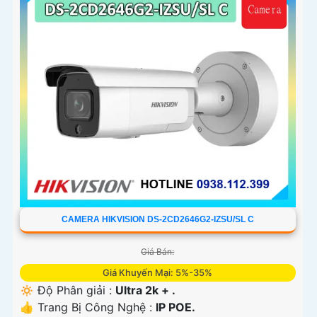
CAMERA HIKVISION DS-2CD2646G2-IZSU/SL C
Giá Bán:
Giá Khuyến Mại: 5%-35%
🔅 Độ Phân giải :
Ultra 2k + .
👍 Trang Bị Công Nghệ :
IP POE.