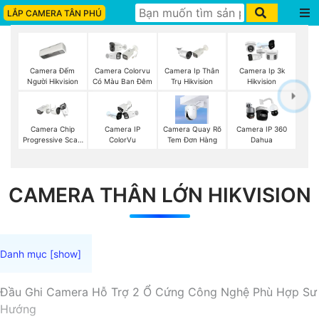
LẮP CAMERA TÂN PHÚ
Camera Đếm
Camera Colorvu
Camera Ip Thân
Camera Ip 3k
Người Hikvision
Có Màu Ban Đêm
Trụ Hikvision
Hikvision
Camera Chip
Camera IP
Camera Quay Rõ
Camera IP 360
Progressive Scan
ColorVu
Tem Đơn Hàng
Dahua
CMOS Hikvision
CAMERA THÂN LỚN HIKVISION
Đầu Ghi Camera Hỗ Trợ 2 Ổ Cứng Công Nghệ Phù Hợp Sư
Hướng