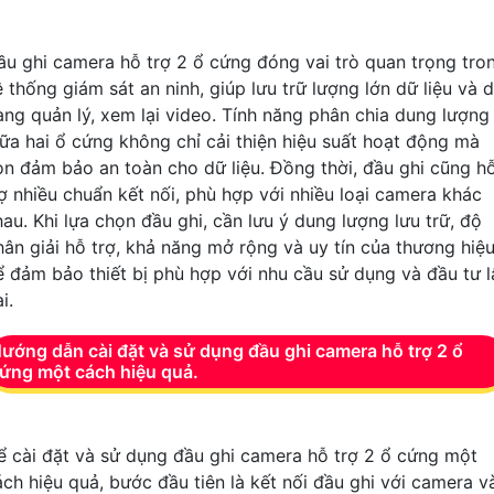
ầu ghi camera hỗ trợ 2 ổ cứng đóng vai trò quan trọng tro
 thống giám sát an ninh, giúp lưu trữ lượng lớn dữ liệu và 
àng quản lý, xem lại video. Tính năng phân chia dung lượng
iữa hai ổ cứng không chỉ cải thiện hiệu suất hoạt động mà
òn đảm bảo an toàn cho dữ liệu. Đồng thời, đầu ghi cũng h
rợ nhiều chuẩn kết nối, phù hợp với nhiều loại camera khác
hau. Khi lựa chọn đầu ghi, cần lưu ý dung lượng lưu trữ, độ
hân giải hỗ trợ, khả năng mở rộng và uy tín của thương hiệ
ể đảm bảo thiết bị phù hợp với nhu cầu sử dụng và đầu tư l
i.
ướng dẫn cài đặt và sử dụng đầu ghi camera hỗ trợ 2 ổ
ứng một cách hiệu quả.
ể cài đặt và sử dụng đầu ghi camera hỗ trợ 2 ổ cứng một
ách hiệu quả, bước đầu tiên là kết nối đầu ghi với camera v