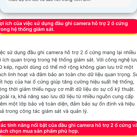
ợi ích của việc sử dụng đầu ghi camera hỗ trợ 2 ổ cứng
rong hệ thống giám sát.
iệc sử dụng đầu ghi camera hỗ trợ 2 ổ cứng mang lại nhiều
ợi ích quan trọng trong hệ thống giám sát. Với công nghệ lư
rữ kép, người dùng có thể mở rộng không gian lưu trữ một
ách linh hoạt và đảm bảo an toàn cho dữ liệu quan trọng. S
ết hợp của hai ổ cứng giúp tăng cường hiệu suất hệ thống,
ồng thời giảm thiểu nguy cơ mất dữ liệu do sự cố kỹ thuật.
goài ra, khả năng sao lưu dữ liệu từ nhiều nguồn cung cấp
hêm một lớp bảo vệ toàn diện, đảm bảo sự ổn định và hiệu
uả trong công tác giám sát và quản lý.
ác tính năng nổi bật của đầu ghi camera hỗ trợ 2 ổ cứng v
ách chọn mua sản phẩm phù hợp.