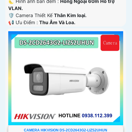
🌜 Hình ảnh ban đêm :
Hồng Ngoại 60m Hỗ trợ
VLAN.
🛡 Camera Thiết Kế
Thân Kim loại.
️📢 Ưu Điểm :
Thu Âm Và Loa.
CAMERA HIKVISION DS-2CD2643G2-LIZS2UHUN