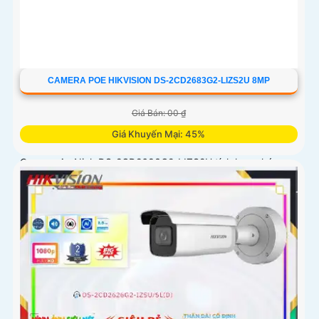
CAMERA POE HIKVISION DS-2CD2683G2-LIZS2U 8MP
Giá Bán: 00 ₫
Giá Khuyến Mại: 45%
Camera An Ninh DS-2CD2683G2-LIZS2U tích hợp chức
năng Thu Âm và Phát hiện chuyển động, Chống Ngược
Sáng DWDR 150db, hình ảnh rõ dù ở đâu, dành cho các
công trình chuyên dụng. Công nghệ H.265+/H