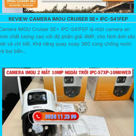
REVIEW CAMERA IMOU CRUISER SE+ IPC-S41FEP
Camera IMOU Cruiser SE+ IPC-S41FEP là một camera an
ninh chất lượng cao với độ phân giải 4MP, cho hình ảnh sắc
nét và chi tiết. Khả năng quay xoay 360 cùng chống nước
và bụi bẩn...