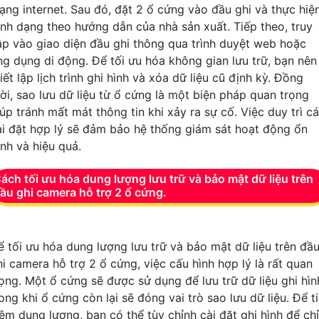
ạng internet. Sau đó, đặt 2 ổ cứng vào đầu ghi và thực hiệ
ịnh dạng theo hướng dẫn của nhà sản xuất. Tiếp theo, truy
ập vào giao diện đầu ghi thông qua trình duyệt web hoặc
ng dụng di động. Để tối ưu hóa không gian lưu trữ, bạn nên
iết lập lịch trình ghi hình và xóa dữ liệu cũ định kỳ. Đồng
hời, sao lưu dữ liệu từ ổ cứng là một biện pháp quan trọng
úp tránh mất mát thông tin khi xảy ra sự cố. Việc duy trì c
ài đặt hợp lý sẽ đảm bảo hệ thống giám sát hoạt động ổn
ịnh và hiệu quả.
ách tối ưu hóa dung lượng lưu trữ và bảo mật dữ liệu trên
ầu ghi camera hỗ trợ 2 ổ cứng.
ể tối ưu hóa dung lượng lưu trữ và bảo mật dữ liệu trên đầ
hi camera hỗ trợ 2 ổ cứng, việc cấu hình hợp lý là rất quan
rọng. Một ổ cứng sẽ được sử dụng để lưu trữ dữ liệu ghi hìn
ong khi ổ cứng còn lại sẽ đóng vai trò sao lưu dữ liệu. Để ti
iệm dung lượng, bạn có thể tùy chỉnh cài đặt ghi hình để chỉ