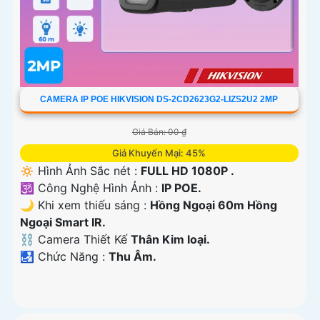
CAMERA IP POE HIKVISION DS-2CD2623G2-LIZS2U2 2MP
Giá Bán: 00 ₫
Giá Khuyến Mại: 45%
🔅 Hình Ảnh Sắc nét :
FULL HD 1080P .
🕉️ Công Nghệ Hình Ảnh :
IP POE.
🌙 Khi xem thiếu sáng :
Hồng Ngoại 60m Hồng
Ngoại Smart IR.
⛓ Camera Thiết Kế
Thân Kim loại.
️🛃 Chức Năng :
Thu Âm.