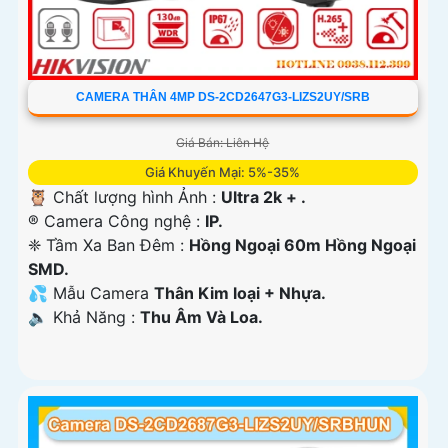
CAMERA THÂN 4MP DS-2CD2647G3-LIZS2UY/SRB
Giá Bán: Liên Hệ
Giá Khuyến Mại: 5%-35%
🦉 Chất lượng hình Ảnh :
Ultra 2k + .
®️ Camera Công nghệ :
IP.
❈ Tầm Xa Ban Đêm :
Hồng Ngoại 60m Hồng Ngoại
SMD.
💦 Mẫu Camera
Thân Kim loại + Nhựa.
️🔈 Khả Năng :
Thu Âm Và Loa.