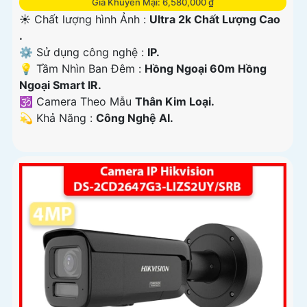
Giá Khuyến Mại: 6,580,000 ₫
☀️ Chất lượng hình Ảnh :
Ultra 2k Chất Lượng Cao
.
⚙ Sử dụng công nghệ :
IP.
💡 Tầm Nhìn Ban Đêm :
Hồng Ngoại 60m Hồng
Ngoại Smart IR.
🕉️ Camera Theo Mẫu
Thân Kim Loại.
️💫 Khả Năng :
Công Nghệ AI.