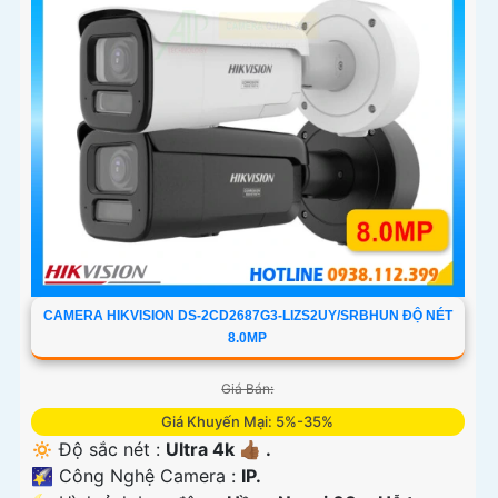
CAMERA HIKVISION DS-2CD2687G3-LIZS2UY/SRBHUN ĐỘ NÉT
8.0MP
Giá Bán:
Giá Khuyến Mại: 5%-35%
🔅 Độ sắc nét :
Ultra 4k 👍🏾 .
🌠 Công Nghệ Camera :
IP.