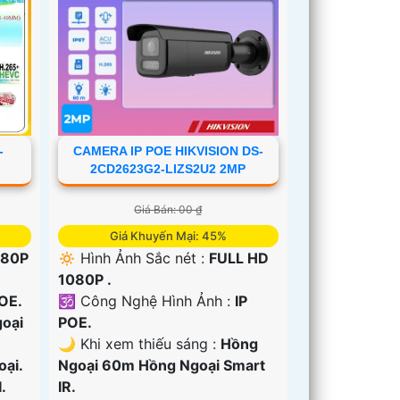
-
CAMERA IP POE HIKVISION DS-
2CD2623G2-LIZS2U2 2MP
Giá Bán: 00 ₫
Giá Khuyến Mại: 45%
080P
🔅 Hình Ảnh Sắc nét :
FULL HD
1080P .
POE.
🕉️ Công Nghệ Hình Ảnh :
IP
oại
POE.
🌙 Khi xem thiếu sáng :
Hồng
oại.
Ngoại 60m Hồng Ngoại Smart
.
IR.