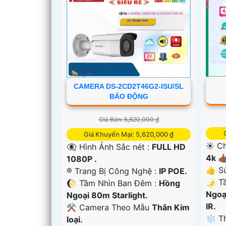
CAMERA DS-2CD2T46G2-ISU/SL
BÁO ĐỘNG
Giá Bán: 5,620,000 ₫
Giá Khuyến Mại: 5,620,000 ₫
☀️ Ch
👁️‍🗨 Hình Ảnh Sắc nét :
FULL HD
4k 👍
1080P .
'
👍 S
®️ Trang Bị Công Nghệ :
IP POE.
🌛 T
🌔 Tầm Nhìn Ban Đêm :
Hồng
Ngoạ
Ngoại 80m Starlight.
IR.
⚒ Camera Theo Mẫu
Thân Kim
❄ Th
loại.