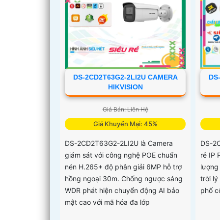
DS-2CD2T63G2-2LI2U CAMERA
DS
HIKVISION
Giá Bán: Liên Hệ
Giá Khuyến Mại: 45%
DS-2CD2T63G2-2LI2U là Camera
DS-2
giám sát với công nghệ POE chuẩn
rẻ IP
nén H.265+ độ phân giải 6MP hỗ trợ
lượng 
hồng ngoại 30m. Chống ngược sáng
trời 
WDR phát hiện chuyển động AI bảo
phố c
mật cao với mã hóa đa lớp