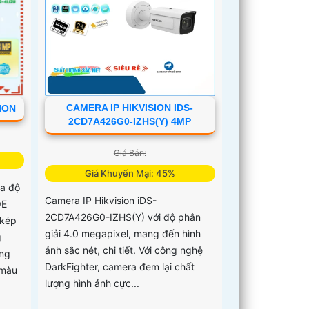
CAMERA IP HIKVISION IDS-
ION
2CD7A426G0-IZHS(Y) 4MP
Giá Bán:
Giá Khuyến Mại: 45%
a độ
Camera IP Hikvision iDS-
OE
2CD7A426G0-IZHS(Y) với độ phân
 kép
giải 4.0 megapixel, mang đến hình
g
ảnh sắc nét, chi tiết. Với công nghệ
ạng
DarkFighter, camera đem lại chất
 màu
lượng hình ảnh cực...