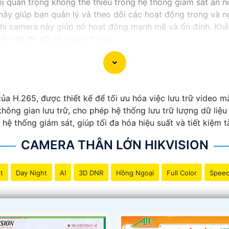
ị quan trọng không thể thiếu trong hệ thống giám sát an ni
này giúp bạn quản lý và theo dõi các hoạt động trong và n
hi camera này giúp nó hoạt động mạnh mẽ và ổn định. Khả
ệc ghi đè dữ liệu quan trọng.
 an ninh thông minh và tiện lợi, đầu ghi camera hỗ trợ 2 
ào sản phẩm này để bảo vệ và giám sát nhà ở, cửa hàng h
ủa H.265, được thiết kế để tối ưu hóa việc lưu trữ video 
hông gian lưu trữ, cho phép hệ thống lưu trữ lượng dữ liệ
 hệ thống giám sát, giúp tối đa hóa hiệu suất và tiết kiệm t
CAMERA THÂN LỚN HIKVISION
t
Day Night
AI
3D DNR
Hồng Ngoại
Full Color
Spee