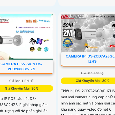
CAMERA IP IDS-2CD7A26G0/
IZHS
CAMERA HIKVISION DS-
2CD2686G2-IZS
Giá Bán: liên hệ
Giá Khuyến Mại: 30%
Giá Bán: LIÊN HỆ
Giá Khuyến Mại: 30%
Thiết bị iDS-2CD7A26G0/P-IZHS
một loại camera cung cấp chất 
a IP POE sắc nét DS-
hình ảnh sắc nét và phân giải ca
86G2-IZS là giải pháp giám
khả năng quay video độ nét 6
ất lượng với độ phân giải lên