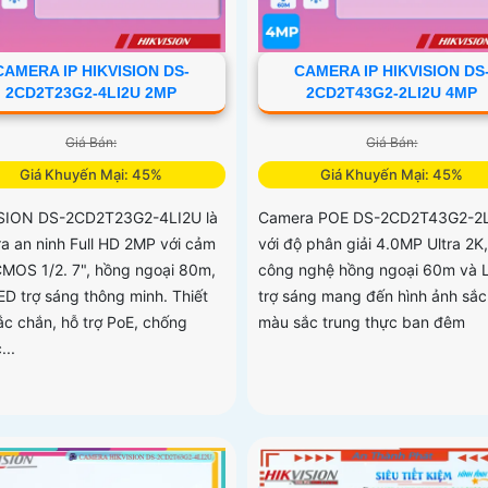
CAMERA IP HIKVISION DS-
CAMERA IP HIKVISION DS
2CD2T23G2-4LI2U 2MP
2CD2T43G2-2LI2U 4MP
Giá Bán:
Giá Bán:
Giá Khuyến Mại: 45%
Giá Khuyến Mại: 45%
SION DS-2CD2T23G2-4LI2U là
Camera POE DS-2CD2T43G2-2
a an ninh Full HD 2MP với cảm
với độ phân giải 4.0MP Ultra 2K,
CMOS 1/2. 7", hồng ngoại 80m,
công nghệ hồng ngoại 60m và 
ED trợ sáng thông minh. Thiết
trợ sáng mang đến hình ảnh sắc
ắc chắn, hỗ trợ PoE, chống
màu sắc trung thực ban đêm
...