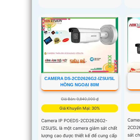
CAMERA DS-2CD2626G2-IZSU/SL
HỒNG NGOẠI 80M
Giá Bán: 9,840,000 ₫
Giá Khuyến Mại: 30%
Camer
Camera IP POEDS-2CD2626G2-
2CD26
IZSU/SL là một camera giám sát chất
sát ch
lượng cao được thiết kế để cung cấp