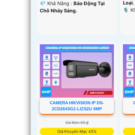
Loại.
️💎 Khả Năng :
Báo Động Tại
️🎙 
Chỗ Nháy Sáng.
CAMERA HIKVISION IP DS-
2CD2643G2-LIZS2U 4MP
Giá Bán: 00 ₫
Giá Khuyến Mại: 45%