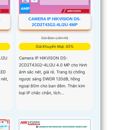
-
CAMERA IP HIKVISION DS-
2CD2T43G2-4LI2U 4MP
Giá Bán: Liên Hệ
Giá Khuyến Mại: 45%
LI2U
Camera IP HIKVISON DS-
2CD2T43G2-4LI2U 4.0 MP cho hình
LED
ảnh sắc nét, giá rẻ. Trang bị chống
 nét,
ngược sáng DWDR 120dB, hồng
ngoại 80m cho ban đêm. Thân kim
loại IP chắc chắn, tích...