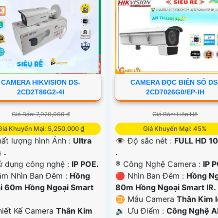
CAMERA HIKVISION DS-
CAMERA ĐỌC BIỂN SỐ DS
2CD2T86G2-4I
2CD7026G0/EP-IH
Giá Bán: 7,020,000 ₫
Giá Bán: Liên Hệ
Giá Khuyến Mại: 5,250,000 ₫
Giá Khuyến Mại: 45%
ất lượng hình Ảnh :
Ultra
👁 Độ sắc nét :
FULL HD 1
 .
.
ử dụng công nghệ :
IP POE.
®️ Công Nghệ Camera :
IP 
ầm Nhìn Ban Đêm :
Hồng
🔴 Nhìn Ban Đêm :
Hồng Ng
i 60m Hồng Ngoại Smart
80m Hồng Ngoại Smart IR.
♊ Mẫu Camera
Thân Kim l
iết Kế Camera
Thân Kim
️🔈 Ưu Điểm :
Công Nghệ AI