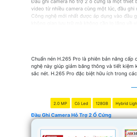
Đầu ghi camera hỗ trợ 2 ổ cứng là một thiết b
video từ nhiều camera cùng một lúc, đầu ghi 
Công nghệ mới nhất được áp dụng vào đầu g
không gian lưu trữ mà không cần lo lắng về vi
Nếu bạn đang tìm kiếm một giải pháp giám sát
hoàn hảo cho nhu cầu của bạn. Hãy đầu tư v
nghiệp và hiệu quả nhất.
Chuẩn nén H.265 Pro là phiên bản nâng cấp c
nghệ này giúp giảm băng thông và tiết kiệm k
sắc nét. H.265 Pro đặc biệt hữu ích trong các
2.0 MP
Có Led
128GB
Hybrid Ligh
Đầu Ghi Camera Hỗ Trợ 2 Ổ Cứng