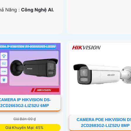
Khả Năng :
Công Nghệ AI.
CAMERA IP HIKVISION DS-
2CD2663G2-LIZS2U 6MP
Giá Bán: 00 ₫
CAMERA POE HIKVISION D
2CD2683G2-LIZS2U 8MP
Giá Khuyến Mại: 45%