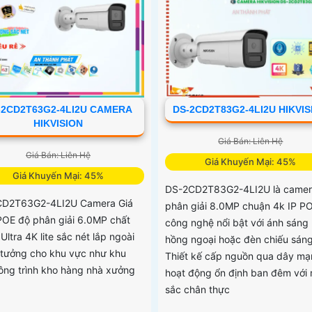
-2CD2T63G2-4LI2U CAMERA
DS-2CD2T83G2-4LI2U HIKVIS
HIKVISION
Giá Bán: Liên Hệ
Giá Bán: Liên Hệ
Giá Khuyến Mại: 45%
Giá Khuyến Mại: 45%
DS-2CD2T83G2-4LI2U là camer
CD2T63G2-4LI2U Camera Giá
phân giải 8.0MP chuận 4k IP P
 POE độ phân giải 6.0MP chất
công nghệ nổi bật với ánh sáng
Ultra 4K lite sắc nét lắp ngoài
hồng ngoại hoặc đèn chiếu sán
lý tưởng cho khu vực như khu
Thiết kế cấp nguồn qua dây m
ông trình kho hàng nhà xưởng
hoạt động ổn định ban đêm với
sắc chân thực