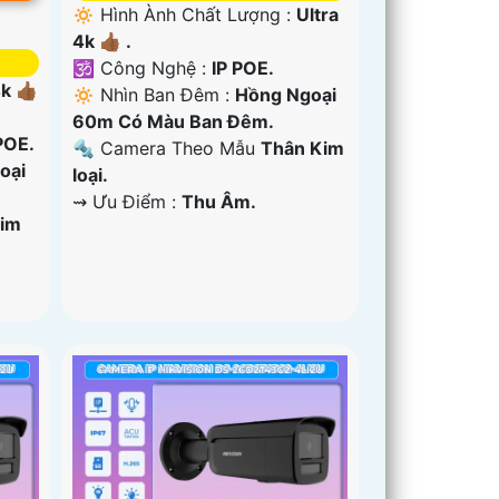
🔅 Hình Ành Chất Lượng :
Ultra
4k 👍🏾 .
🕉️ Công Nghệ :
IP POE.
k 👍🏾
🔅 Nhìn Ban Đêm :
Hồng Ngoại
60m Có Màu Ban Ðêm.
POE.
🔩 Camera Theo Mẫu
Thân Kim
oại
loại.
️⇝ Ưu Điểm :
Thu Âm.
Kim