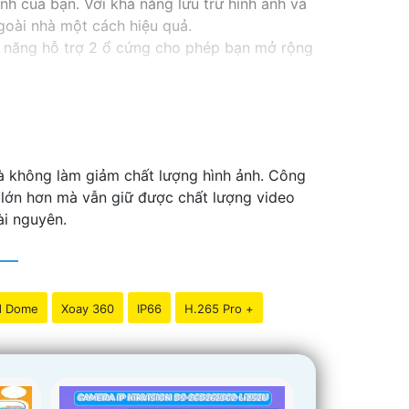
nh của bạn. Với khả năng lưu trữ hình ảnh và
goài nhà một cách hiệu quả.
 năng hỗ trợ 2 ổ cứng cho phép bạn mở rộng
ổ cứng công nghệ phù hợp sẽ là sự lựa chọn
oặc văn phòng của bạn một cách chuyên
mà không làm giảm chất lượng hình ảnh. Công
u lớn hơn mà vẫn giữ được chất lượng video
ài nguyên.
d Dome
Xoay 360
IP66
H.265 Pro +