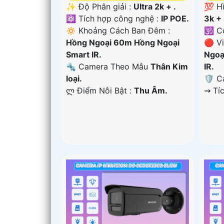
✨ Độ Phân giải :
Ultra 2k + .
💯 H
⚛️ Tích hợp công nghệ :
IP POE.
3k + 
🔅 Khoảng Cách Ban Đêm :
🕉️ 
Hồng Ngoại 60m Hồng Ngoại
🔴 V
Smart IR.
Ngoạ
🔩 Camera Theo Mẫu
Thân Kim
IR.
loại.
🛡 C
️ლ Điểm Nỗi Bật :
Thu Âm.
️⇝ Tí