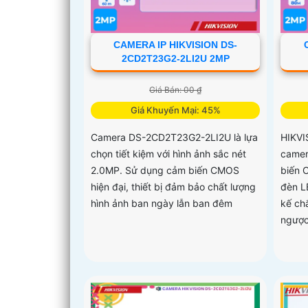
CAMERA IP HIKVISION DS-
2CD2T23G2-2LI2U 2MP
Giá Bán: 00 ₫
Giá Khuyến Mại: 45%
Camera DS-2CD2T23G2-2LI2U là lựa
HIKVI
chọn tiết kiệm với hình ảnh sắc nét
camer
2.0MP. Sử dụng cảm biến CMOS
biến 
hiện đại, thiết bị đảm bảo chất lượng
đèn L
hình ảnh ban ngày lẫn ban đêm
kế ch
ngược