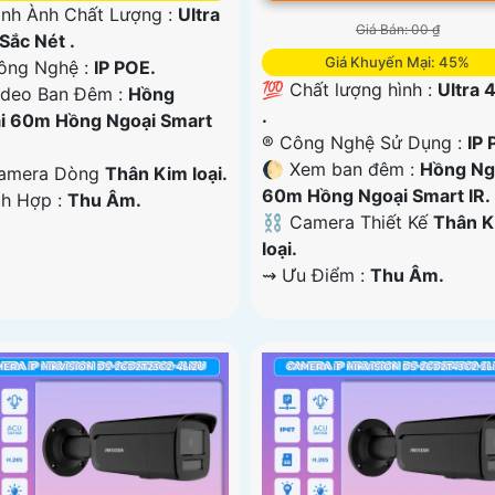
ình Ành Chất Lượng :
Ultra
Giá Bán: 00 ₫
Sắc Nét .
Giá Khuyến Mại: 45%
Công Nghệ :
IP POE.
💯 Chất lượng hình :
Ultra 4
ideo Ban Đêm :
Hồng
.
i 60m Hồng Ngoại Smart
®️ Công Nghệ Sử Dụng :
IP 
🌔 Xem ban đêm :
Hồng Ng
amera Dòng
Thân Kim loại.
60m Hồng Ngoại Smart IR.
ch Hợp :
Thu Âm.
⛓ Camera Thiết Kế
Thân 
loại.
️⇝ Ưu Điểm :
Thu Âm.