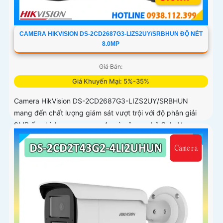
CAMERA HIKVISION DS-2CD2687G3-LIZS2UY/SRBHUN ĐỘ NÉT
8.0MP
Giá Bán:
Giá Khuyến Mại: 5%-35%
Camera HikVision DS-2CD2687G3-LIZS2UY/SRBHUN
mang đến chất lượng giám sát vượt trội với độ phân giải
8MP ống kính zoom quang 4x và công nghệ ColorVu