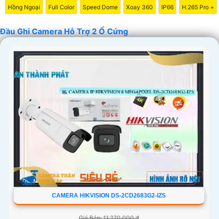
Hồng Ngoại
Full Color
Speed Dome
Xoay 360
IP66
H.265 Pro +
Đầu Ghi Camera Hỗ Trợ 2 Ổ Cứng
'
CAMERA HIKVISION DS-2CD2683G2-IZS
Giá Bán: 11,270,000 ₫