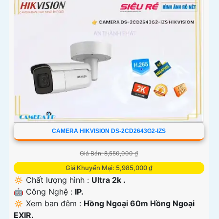
CAMERA HIKVISION DS-2CD2643G2-IZS
Giá Bán: 8,550,000 ₫
Giá Khuyến Mại: 5,985,000 ₫
🔅 Chất lượng hình :
Ultra 2k .
🤖️ Công Nghệ :
IP.
🔅 Xem ban đêm :
Hồng Ngoại 60m Hồng Ngoại
EXIR.