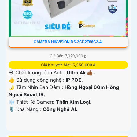
CAMERA HIKVISION DS-2CD2T86G2-4I
Giá Bán: 7,020,000 ₫
Giá Khuyến Mại: 5,250,000 ₫
☀️ Chất lượng hình Ảnh :
Ultra 4k 👍🏾 .
👍 Sử dụng công nghệ :
IP POE.
🌛 Tầm Nhìn Ban Đêm :
Hồng Ngoại 60m Hồng
Ngoại Smart IR.
❄ Thiết Kế Camera
Thân Kim Loại.
️🎙 Khả Năng :
Công Nghệ AI.