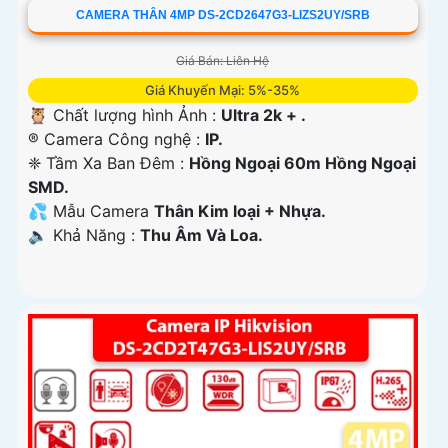
CAMERA THÂN 4MP DS-2CD2647G3-LIZS2UY/SRB
Giá Bán: Liên Hệ
Giá Khuyến Mại: 5%-35%
🦉 Chất lượng hình Ảnh :
Ultra 2k + .
®️ Camera Công nghệ :
IP.
❈ Tầm Xa Ban Đêm :
Hồng Ngoại 60m Hồng Ngoại
SMD.
💦 Mẫu Camera
Thân Kim loại + Nhựa.
️🔈 Khả Năng :
Thu Âm Và Loa.