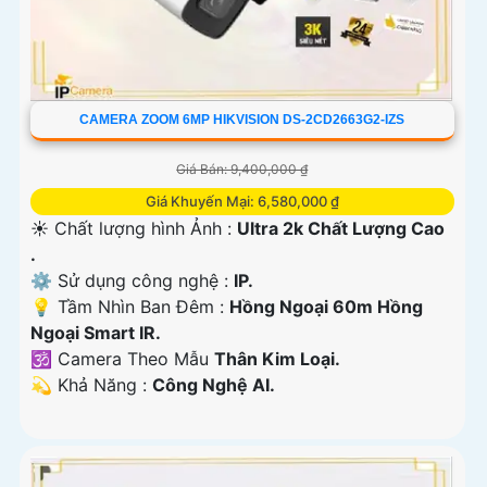
CAMERA ZOOM 6MP HIKVISION DS-2CD2663G2-IZS
Giá Bán: 9,400,000 ₫
Giá Khuyến Mại: 6,580,000 ₫
☀️ Chất lượng hình Ảnh :
Ultra 2k Chất Lượng Cao
.
⚙ Sử dụng công nghệ :
IP.
💡 Tầm Nhìn Ban Đêm :
Hồng Ngoại 60m Hồng
Ngoại Smart IR.
🕉️ Camera Theo Mẫu
Thân Kim Loại.
️💫 Khả Năng :
Công Nghệ AI.