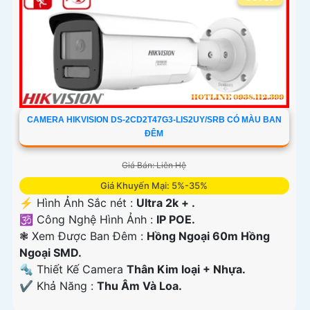
CAMERA HIKVISION DS-2CD2T47G3-LIS2UY/SRB CÓ MÀU BAN
ĐÊM
Giá Bán: Liên Hệ
Giá Khuyến Mại: 5%-35%
️⚡ Hình Ảnh Sắc nét :
Ultra 2k + .
🕉️ Công Nghệ Hình Ảnh :
IP POE.
❃ Xem Được Ban Đêm :
Hồng Ngoại 60m Hồng
Ngoại SMD.
🔩 Thiết Kế Camera
Thân Kim loại + Nhựa.
️✔️ Khả Năng :
Thu Âm Và Loa.