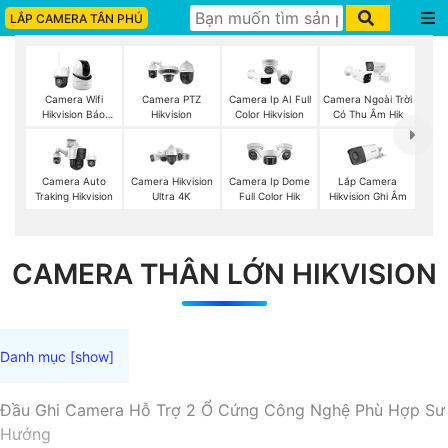
LẮP CAMERA TÂN PHÚ
Camera Wifi
Camera PTZ
Camera Ip AI Full
Camera Ngoài Trời
Hikvision Báo
Hikvision
Color Hikvision
Có Thu Âm Hik
Động
Lắp Camera
Camera Auto
Camera Hikvision
Camera Ip Dome
Hikvision Ghi Âm
Traking Hikvision
Ultra 4K
Full Color Hik
CAMERA THÂN LỚN HIKVISION
Đầu Ghi Camera Hỗ Trợ 2 Ổ Cứng Công Nghệ Phù Hợp Sư
Hướng