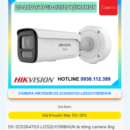
CAMERA HIKVISION DS-2CD2647G3-LIZS2UY/SRBHUN
Giá Bán:
Giá Khuyến Mại: 5%-35%
DS-2CD2647G3-LIZS2UY/SRBHUN là dòng camera ống