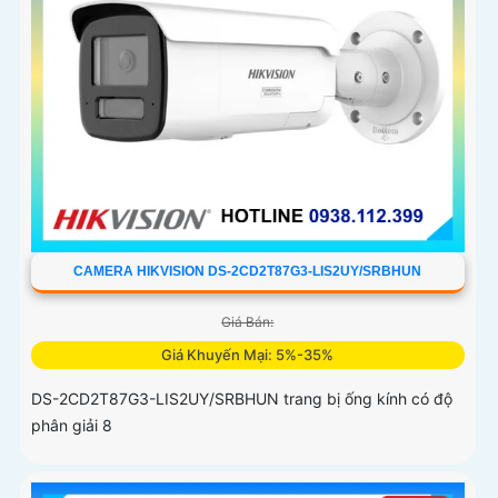
CAMERA HIKVISION DS-2CD2T87G3-LIS2UY/SRBHUN
Giá Bán:
Giá Khuyến Mại: 5%-35%
DS-2CD2T87G3-LIS2UY/SRBHUN trang bị ống kính có độ
phân giải 8