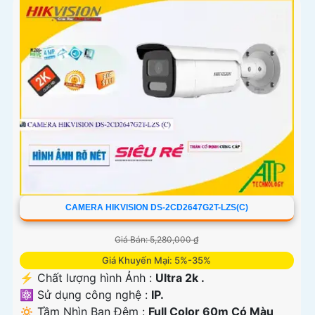
CAMERA HIKVISION DS-2CD2647G2T-LZS(C)
Giá Bán: 5,280,000 ₫
Giá Khuyến Mại: 5%-35%
️⚡ Chất lượng hình Ảnh :
Ultra 2k .
⚛️ Sử dụng công nghệ :
IP.
🔅 Tầm Nhìn Ban Đêm :
Full Color 60m Có Màu