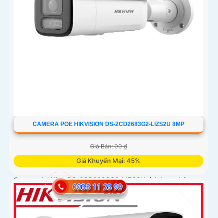
CAMERA POE HIKVISION DS-2CD2683G2-LIZS2U 8MP
Giá Bán: 00 ₫
Giá Khuyến Mại: 45%
Camera An Ninh DS-2CD2683G2-LIZS2U tích hợp chức
năng Thu Âm và Phát hiện chuyển động, Chống Ngược
Sáng DWDR 150db, hình ảnh rõ dù ở đâu, dành cho các
công trình chuyên dụng. Công nghệ H.265+/H