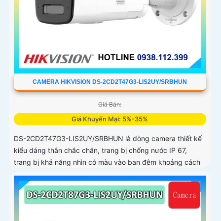
CAMERA HIKVISION DS-2CD2T47G3-LIS2UY/SRBHUN
Giá Bán:
Giá Khuyến Mại: 5%-35%
DS-2CD2T47G3-LIS2UY/SRBHUN là dòng camera thiết kế
kiểu dáng thân chắc chắn, trang bị chống nước IP 67,
trang bị khả năng nhìn có màu vào ban đêm khoảng cách
lên đến 60m, phát hiện chuyển động và phân biệt được
người và phương tiện, ống kính 4