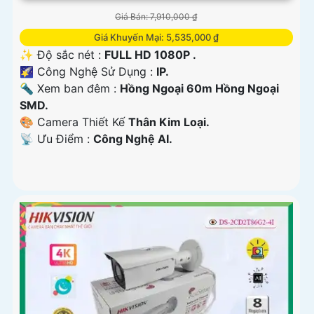
Giá Bán: 7,910,000 ₫
Giá Khuyến Mại: 5,535,000 ₫
✨ Độ sắc nét :
FULL HD 1080P .
🌠 Công Nghệ Sử Dụng :
IP.
🔦 Xem ban đêm :
Hồng Ngoại 60m Hồng Ngoại
SMD.
🎨 Camera Thiết Kế
Thân Kim Loại.
️📡 Ưu Điểm :
Công Nghệ AI.