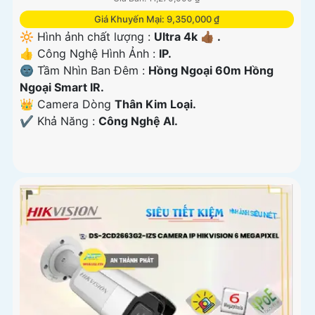
Giá Khuyến Mại: 9,350,000 ₫
🔆 Hình ảnh chất lượng :
Ultra 4k 👍🏾 .
👍 Công Nghệ Hình Ảnh :
IP.
🌚 Tầm Nhìn Ban Đêm :
Hồng Ngoại 60m Hồng
Ngoại Smart IR.
👑 Camera Dòng
Thân Kim Loại.
️✔️ Khả Năng :
Công Nghệ AI.