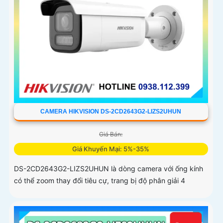
CAMERA HIKVISION DS-2CD2643G2-LIZS2UHUN
Giá Bán:
Giá Khuyến Mại: 5%-35%
DS-2CD2643G2-LIZS2UHUN là dòng camera với ống kính
có thể zoom thay đổi tiêu cự, trang bị độ phân giải 4