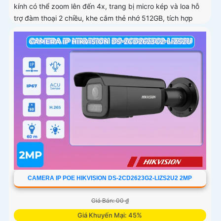
kính có thể zoom lên đến 4x, trang bị micro kép và loa hỗ
trợ đàm thoại 2 chiều, khe cắm thẻ nhớ 512GB, tích hợp
công nghệ AI trong việc cân bằng màu sáng trong điều
kiện ánh sáng yếu, ống kính có độ phân giải 4
CAMERA IP POE HIKVISION DS-2CD2623G2-LIZS2U2 2MP
Giá Bán: 00 ₫
Giá Khuyến Mại: 45%