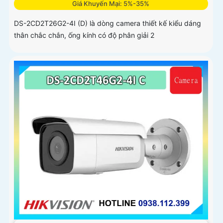
Giá Khuyến Mại: 5%-35%
DS-2CD2T26G2-4I (D) là dòng camera thiết kế kiểu dáng
thân chắc chắn, ống kính có độ phân giải 2