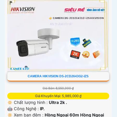
CAMERA HIKVISION DS-2CD2643G2-IZS
Giá Bán: 8,550,000 ₫
Giá Khuyến Mại: 5,985,000 ₫
🔅 Chất lượng hình :
Ultra 2k .
🤖️ Công Nghệ :
IP.
🔅 Xem ban đêm :
Hồng Ngoại 60m Hồng Ngoại