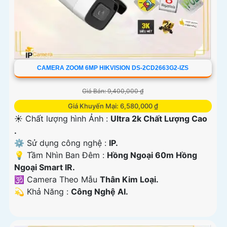
CAMERA ZOOM 6MP HIKVISION DS-2CD2663G2-IZS
Giá Bán: 9,400,000 ₫
Giá Khuyến Mại: 6,580,000 ₫
☀️ Chất lượng hình Ảnh :
Ultra 2k Chất Lượng Cao
.
⚙ Sử dụng công nghệ :
IP.
💡 Tầm Nhìn Ban Đêm :
Hồng Ngoại 60m Hồng
Ngoại Smart IR.
🕉️ Camera Theo Mẫu
Thân Kim Loại.
️💫 Khả Năng :
Công Nghệ AI.