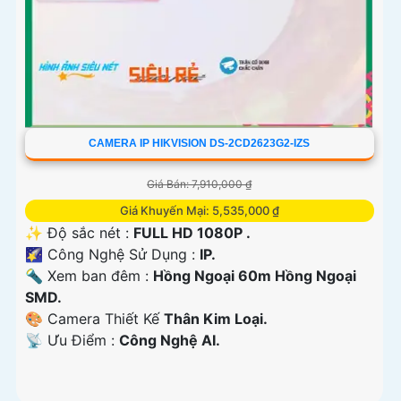
CAMERA IP HIKVISION DS-2CD2623G2-IZS
Giá Bán: 7,910,000 ₫
Giá Khuyến Mại: 5,535,000 ₫
✨ Độ sắc nét :
FULL HD 1080P .
🌠 Công Nghệ Sử Dụng :
IP.
🔦 Xem ban đêm :
Hồng Ngoại 60m Hồng Ngoại
SMD.
🎨 Camera Thiết Kế
Thân Kim Loại.
️📡 Ưu Điểm :
Công Nghệ AI.