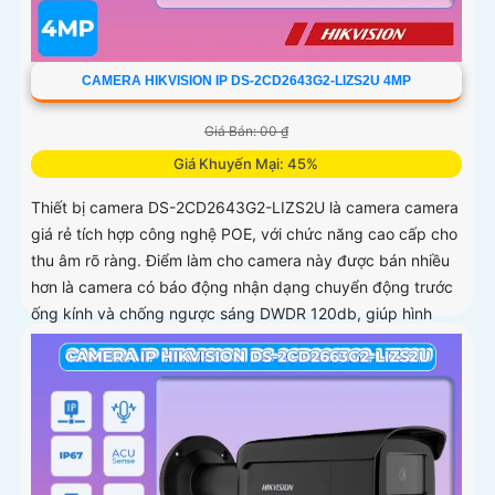
CAMERA HIKVISION IP DS-2CD2643G2-LIZS2U 4MP
Giá Bán: 00 ₫
Giá Khuyến Mại: 45%
Thiết bị camera DS-2CD2643G2-LIZS2U là camera camera
giá rẻ tích hợp công nghệ POE, với chức năng cao cấp cho
thu âm rõ ràng. Điểm làm cho camera này được bán nhiều
hơn là camera có báo động nhận dạng chuyển động trước
ống kính và chống ngược sáng DWDR 120db, giúp hình
ảnh rõ hơn dù ở môi trường ánh sáng thấp