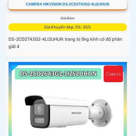
CAMERA HIKVISION DS-2CD2T43G2-4LI2UHUN
Giá Bán:
Giá Khuyến Mại: 5%-35%
DS-2CD2T43G2-4LI2UHUN trang bị ống kính có độ phân
giải 4