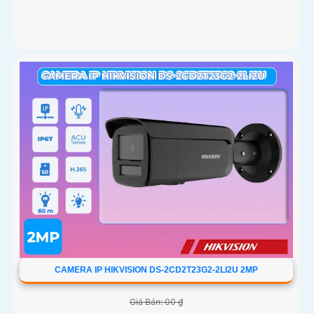
CAMERA IP HIKVISION DS-2CD2T23G2-2LI2U 2MP
Giá Bán: 00 ₫