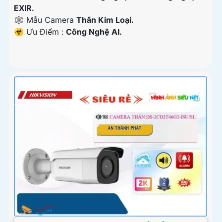
EXIR.
🕸️ Mẫu Camera
Thân Kim Loại.
️☣️ Ưu Điểm :
Công Nghệ AI.