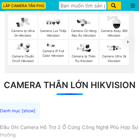
LẮP CAMERA TÂN PHÚ
Camera Ip Ultra
Camera Lux Thấp
Camera Có Hàng
Camera Xoay 360
2k Hikvision
Hikvision
Rào Ảo Hikvision
Hikvision
Camera IP Full
Color Hikvision
Camera Chuẩn
Camera Ip Thân
Camera Ultra 3k
Onvif Hikvision
Trụ Kbvision
Kbvision
CAMERA THÂN LỚN HIKVISION
Đầu Ghi Camera Hỗ Trợ 2 Ổ Cứng Công Nghệ Phù Hợp Sư
Hướng