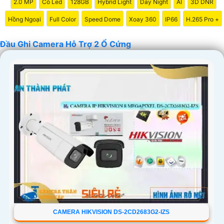
2.0 MP
Có Led
128GB
Hybrid Light
Day Night
AI
3D DNR
Hồng Ngoại
Full Color
Speed Dome
Xoay 360
IP66
H.265 Pro +
Đầu Ghi Camera Hỗ Trợ 2 Ổ Cứng
'
CAMERA HIKVISION DS-2CD2683G2-IZS