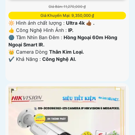
Giá Bán: 11,270,000 ₫
Giá Khuyến Mại: 9,350,000 ₫
🔆 Hình ảnh chất lượng :
Ultra 4k 👍🏾 .
👍 Công Nghệ Hình Ảnh :
IP.
🌚 Tầm Nhìn Ban Đêm :
Hồng Ngoại 60m Hồng
Ngoại Smart IR.
👑 Camera Dòng
Thân Kim Loại.
️✔️ Khả Năng :
Công Nghệ AI.