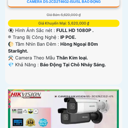
CAMERA DS-2CD2T46G2-ISU/SL BÁO ĐỘNG
Giá Bán: 5,620,000 ₫
Giá Khuyến Mại: 5,620,000 ₫
👁️‍🗨 Hình Ảnh Sắc nét :
FULL HD 1080P .
®️ Trang Bị Công Nghệ :
IP POE.
🌔 Tầm Nhìn Ban Đêm :
Hồng Ngoại 80m
Starlight.
⚒ Camera Theo Mẫu
Thân Kim loại.
️💎 Khả Năng :
Báo Động Tại Chỗ Nháy Sáng.