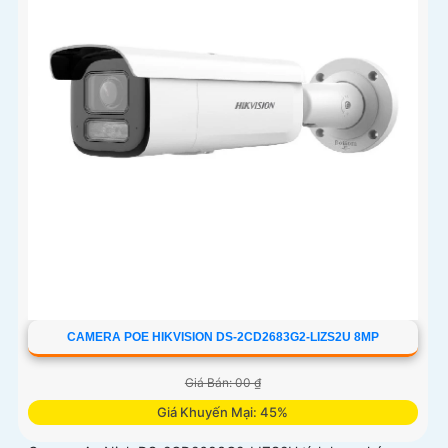
CAMERA POE HIKVISION DS-2CD2683G2-LIZS2U 8MP
Giá Bán: 00 ₫
Giá Khuyến Mại: 45%