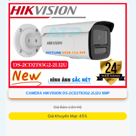
Camera An Ninh DS-2CD2683G2-LIZS2U tích hợp chức
năng Thu Âm và Phát hiện chuyển động, Chống Ngược
Sáng DWDR 150db, hình ảnh rõ dù ở đâu, dành cho các
công trình chuyên dụng. Công nghệ H.265+/H
CAMERA HIKVISION DS-2CD2T83G2-2LI2U 8MP
Giá Bán: Liên Hệ
Giá Khuyến Mại: 45%