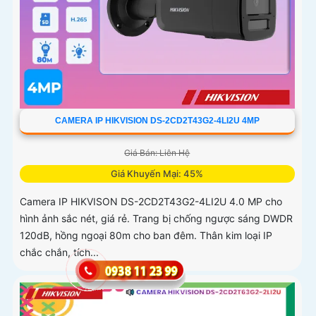
CAMERA IP HIKVISION DS-2CD2T43G2-4LI2U 4MP
Giá Bán: Liên Hệ
Giá Khuyến Mại: 45%
Camera IP HIKVISON DS-2CD2T43G2-4LI2U 4.0 MP cho
hình ảnh sắc nét, giá rẻ. Trang bị chống ngược sáng DWDR
120dB, hồng ngoại 80m cho ban đêm. Thân kim loại IP
chắc chắn, tích...