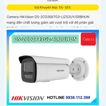
Giá Bán:
Giá Khuyến Mại: 5%-35%
Camera HikVision DS-2CD2687G3-LIZS2UY/SRBHUN
mang đến chất lượng giám sát vượt trội với độ phân giải
8MP ống kính zoom quang 4x và công nghệ ColorVu