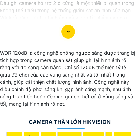
Đầu ghi camera hỗ trợ 2 ổ cứng là một thiết bị quan trọng
không thể thiếu trong hệ thống giám sát an ninh của bạn.
Với khả năng lưu trữ hình ảnh và video từ nhiều camera
cùng một lúc, đầu ghi này giúp bạn quản lý và theo dõi
các hoạt động trong và ngoài nhà một cách hiệu quả.
Công nghệ mới nhất được áp dụng vào đầu ghi camera
này giúp nó hoạt động mạnh mẽ và ổn định. Khả năng hỗ
WDR 120dB là công nghệ chống ngược sáng được trang bị
trợ 2 ổ cứng cho phép bạn mở rộng không gian lưu trữ mà
tích hợp trong camera quan sát giúp ghi lại hình ảnh rõ
không cần lo lắng về việc ghi đè dữ liệu quan trọng.
ràng với độ sáng cân bằng. Chỉ số 120dB thể hiện tỷ lệ
Nếu bạn đang tìm kiếm một giải pháp giám sát an ninh
giữa độ chói của các vùng sáng nhất và tối nhất trong
thông minh và tiện lợi, đầu ghi camera hỗ trợ 2 ổ cứng
cảnh, giúp cải thiện chất lượng hình ảnh. Công nghệ này
công nghệ phù hợp sẽ là sự lựa chọn hoàn hảo cho nhu
điều chỉnh độ phơi sáng khi gặp ánh sáng mạnh, như ánh
cầu của bạn. Hãy đầu tư vào sản phẩm này để bảo vệ và
nắng trực tiếp hoặc đèn xe, giữ chi tiết cả ở vùng sáng và
giám sát nhà ở, cửa hàng hoặc văn phòng của bạn một
tối, mang lại hình ảnh rõ nét.
cách chuyên nghiệp và hiệu quả nhất.
CAMERA THÂN LỚN HIKVISION