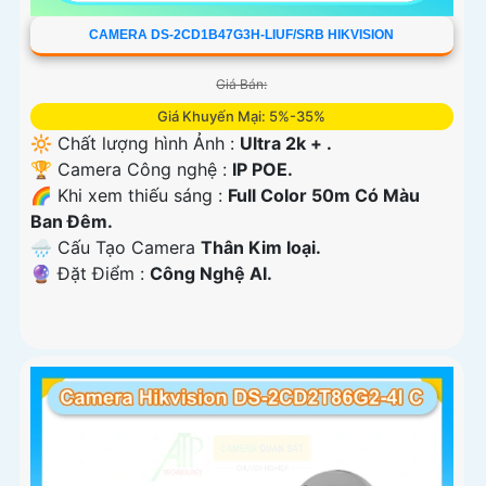
CAMERA DS-2CD1B47G3H-LIUF/SRB HIKVISION
Giá Bán:
Giá Khuyến Mại: 5%-35%
🔆 Chất lượng hình Ảnh :
Ultra 2k + .
🏆 Camera Công nghệ :
IP POE.
🌈 Khi xem thiếu sáng :
Full Color 50m Có Màu
Ban Ðêm.
🌧️ Cấu Tạo Camera
Thân Kim loại.
️🔮 Đặt Điểm :
Công Nghệ AI.