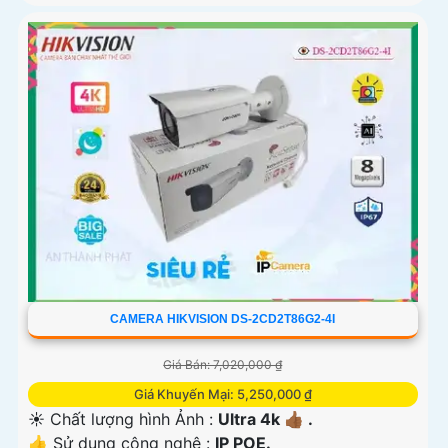
CAMERA HIKVISION DS-2CD2T86G2-4I
Giá Bán: 7,020,000 ₫
Giá Khuyến Mại: 5,250,000 ₫
☀️ Chất lượng hình Ảnh :
Ultra 4k 👍🏾 .
👍 Sử dụng công nghệ :
IP POE.