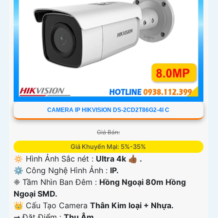
CAMERA IP HIKVISION DS-2CD2T86G2-4I C
Giá Bán:
Giá Khuyến Mại: 5%-35%
🔅 Hình Ảnh Sắc nét :
Ultra 4k 👍🏾 .
⚙ Công Nghệ Hình Ảnh :
IP.
❈ Tầm Nhìn Ban Đêm :
Hồng Ngoại 80m Hồng
Ngoại SMD.
👑 Cấu Tạo Camera
Thân Kim loại + Nhựa.
️⇝ Đặt Điểm :
Thu Âm.