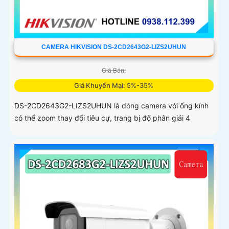
CAMERA HIKVISION DS-2CD2643G2-LIZS2UHUN
Giá Bán:
Giá Khuyến Mại: 5%-35%
DS-2CD2643G2-LIZS2UHUN là dòng camera với ống kính
có thể zoom thay đổi tiêu cự, trang bị độ phân giải 4