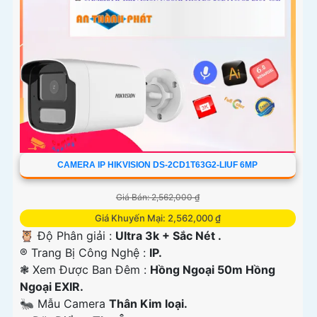
'
CAMERA IP HIKVISION DS-2CD1T63G2-LIUF 6MP
Giá Bán: 2,562,000 ₫
Giá Khuyến Mại: 2,562,000 ₫
🦉 Độ Phân giải :
Ultra 3k + Sắc Nét .
®️ Trang Bị Công Nghệ :
IP.
❃ Xem Được Ban Đêm :
Hồng Ngoại 50m Hồng
Ngoại EXIR.
🐜 Mẫu Camera
Thân Kim loại.