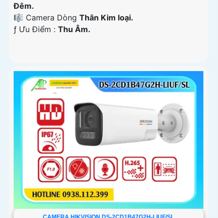
Ðêm.
🎼️ Camera Dòng
Thân Kim loại.
️ƒ Ưu Điểm :
Thu Âm.
CAMERA HIKVISION DS-2CD1B47G2H-LIUF/SL