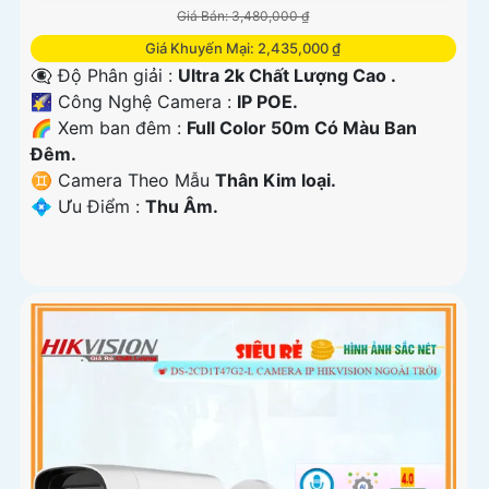
Giá Bán: 3,480,000 ₫
Giá Khuyến Mại: 2,435,000 ₫
👁️‍🗨 Độ Phân giải :
Ultra 2k Chất Lượng Cao .
🌠 Công Nghệ Camera :
IP POE.
🌈 Xem ban đêm :
Full Color 50m Có Màu Ban
Ðêm.
♊ Camera Theo Mẫu
Thân Kim loại.
️💠 Ưu Điểm :
Thu Âm.