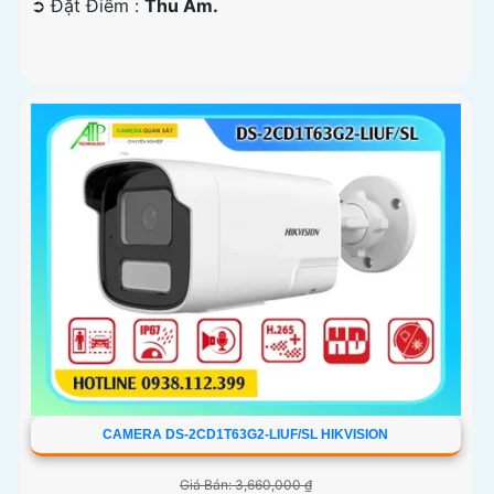
️➲ Đặt Điểm :
Thu Âm.
CAMERA DS-2CD1T63G2-LIUF/SL HIKVISION
Giá Bán: 3,660,000 ₫