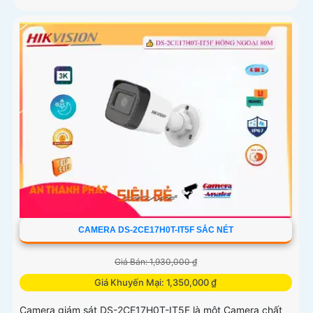
CAMERA DS-2CE17H0T-IT5F SẮC NÉT
Giá Bán: 1,930,000 ₫
Giá Khuyến Mại: 1,350,000 ₫
Camera giám sát DS-2CE17H0T-IT5F là một Camera chất