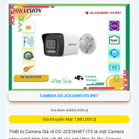
CAMERA DS-2CE16H8T-IT5 IP67
Giá Bán: 2,830,000 ₫
Giá Khuyến Mại: 1,981,000 ₫
Thiết bị Camera Giá rẻ DS-2CE16H8T-IT5 là một Camera
công nghệ hình ảnh với độ sắc nét Ultra 4k lite. Camera