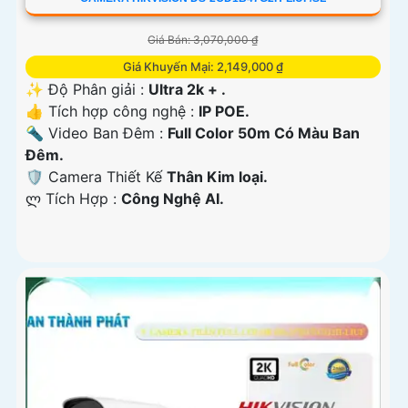
Giá Bán: 3,070,000 ₫
Giá Khuyến Mại: 2,149,000 ₫
✨ Độ Phân giải :
Ultra 2k + .
👍 Tích hợp công nghệ :
IP POE.
🔦 Video Ban Đêm :
Full Color 50m Có Màu Ban
Ðêm.
🛡 Camera Thiết Kế
Thân Kim loại.
️ლ Tích Hợp :
Công Nghệ AI.