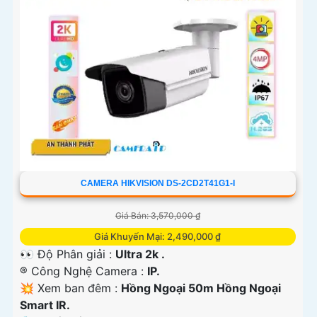
CAMERA HIKVISION DS-2CD2T41G1-I
Giá Bán: 3,570,000 ₫
Giá Khuyến Mại: 2,490,000 ₫
👀 Độ Phân giải :
Ultra 2k .
®️ Công Nghệ Camera :
IP.
💥 Xem ban đêm :
Hồng Ngoại 50m Hồng Ngoại
Smart IR.