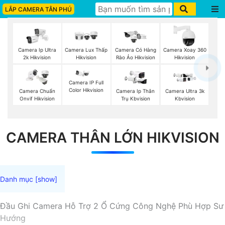
LẮP CAMERA TÂN PHÚ
Camera Ip Ultra
Camera Lux Thấp
Camera Có Hàng
Camera Xoay 360
2k Hikvision
Hikvision
Rào Ảo Hikvision
Hikvision
Camera IP Full
Color Hikvision
Camera Chuẩn
Camera Ip Thân
Camera Ultra 3k
Onvif Hikvision
Trụ Kbvision
Kbvision
CAMERA THÂN LỚN HIKVISION
Đầu Ghi Camera Hỗ Trợ 2 Ổ Cứng Công Nghệ Phù Hợp Sư
Hướng