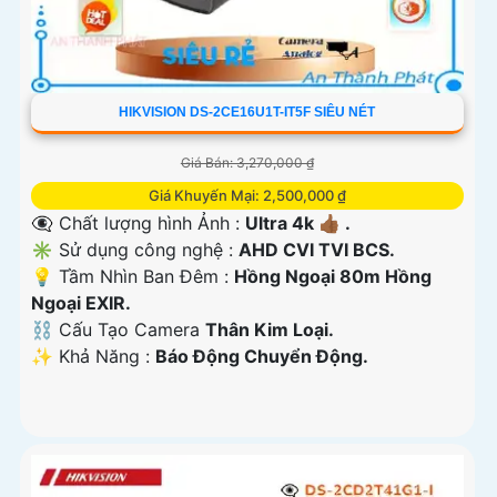
HIKVISION DS-2CE16U1T-IT5F SIÊU NÉT
Giá Bán: 3,270,000 ₫
Giá Khuyến Mại: 2,500,000 ₫
👁️‍🗨 Chất lượng hình Ảnh :
Ultra 4k 👍🏾 .
✳️ Sử dụng công nghệ :
AHD CVI TVI BCS.
💡 Tầm Nhìn Ban Đêm :
Hồng Ngoại 80m Hồng
Ngoại EXIR.
⛓ Cấu Tạo Camera
Thân Kim Loại.
️✨ Khả Năng :
Báo Động Chuyển Động.