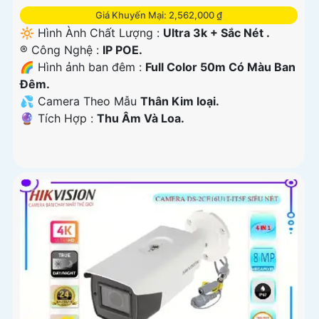
Giá Khuyến Mại: 2,562,000 ₫
🔆 Hình Ành Chất Lượng :
Ultra 3k + Sắc Nét .
®️ Công Nghệ :
IP POE.
🌈 Hình ảnh ban đêm :
Full Color 50m Có Màu Ban
Ðêm.
💦 Camera Theo Mẫu
Thân Kim loại.
️🔮 Tích Hợp :
Thu Âm Và Loa.