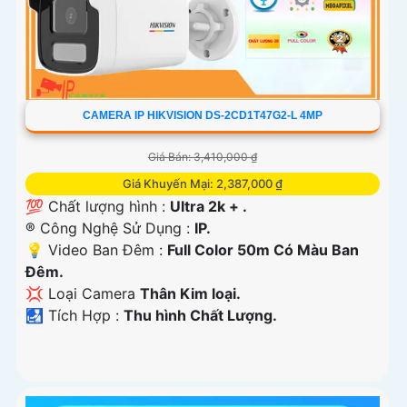
CAMERA IP HIKVISION DS-2CD1T47G2-L 4MP
Giá Bán: 3,410,000 ₫
Giá Khuyến Mại: 2,387,000 ₫
💯 Chất lượng hình :
Ultra 2k + .
®️ Công Nghệ Sử Dụng :
IP.
💡 Video Ban Đêm :
Full Color 50m Có Màu Ban
Ðêm.
💢 Loại Camera
Thân Kim loại.
️🛃 Tích Hợp :
Thu hình Chất Lượng.