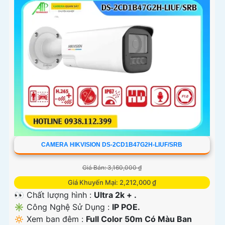
CAMERA HIKVISION DS-2CD1B47G2H-LIUF/SRB
Giá Bán: 3,160,000 ₫
Giá Khuyến Mại: 2,212,000 ₫
👀 Chất lượng hình :
Ultra 2k + .
✳️ Công Nghệ Sử Dụng :
IP POE.
🔅 Xem ban đêm :
Full Color 50m Có Màu Ban