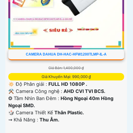
CAMERA DAHUA DH-HAC-HFW1200TLMP-IL-A
Giá Bán: 1,400,000 ₫
Giá Khuyến Mại: 990,000 ₫
🔅 Độ Phân giải :
FULL HD 1080P .
⚒ Camera Công nghệ :
AHD CVI TVI BCS.
❂ Tầm Nhìn Ban Đêm :
Hồng Ngoại 40m Hồng
Ngoại SMD.
🎲 Camera Thiết Kế
Thân Plastic.
️⇝ Khả Năng :
Thu Âm.