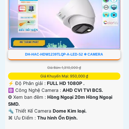
DH-HAC-HDW1239TLQP-A-LED-S2 ✲ CAMERA
Giá Bán: 1,310,000 ₫
Giá Khuyến Mại: 950,000 ₫
️⚡ Độ Phân giải :
FULL HD 1080P .
⚛️ Công Nghệ Camera :
AHD CVI TVI BCS.
❂ Xem ban đêm :
Hồng Ngoại 20m Hồng Ngoại
SMD.
🔩 Thiết Kế Camera
Dome Kim loại.
️⌘ Ưu Điểm :
Thu hình Ổn Định.