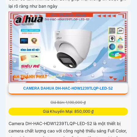
lại rõ ràng như ban ngày
CAMERA DAHUA DH-HAC-HDW1239TLQP-LED-S2
Giá Bán: 1,190,000 ₫
Giá Khuyến Mại: 850,000 ₫
Camera DH-HAC-HDW1239TLQP-LED-S2 là một thiết bị
camera chất lượng cao với công nghệ thiếu sáng Full Color,