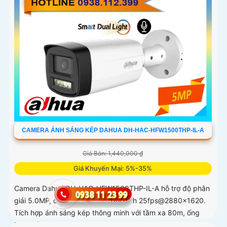
CAMERA ÁNH SÁNG KÉP DAHUA DH-HAC-HFW1500THP-IL-A
Giá Bán: 1,440,000 ₫
Giá Khuyến Mại: 5%-35%
Camera Dahua DH-HAC-HFW1500THP-IL-A hỗ trợ độ phân
giải 5.0MP, cảm biến CMOS, ghi hình 25fps@2880×1620.
Tích hợp ánh sáng kép thông minh với tầm xa 80m, ống
kính cố định 3. 6mm góc nhìn 90