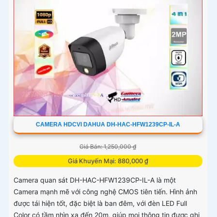
CAMERA HDCVI DAHUA DH-HAC-HFW1239CP-IL-A
Giá Bán: 1,250,000 ₫
Giá Khuyến Mại: 880,000 ₫
Camera quan sát DH-HAC-HFW1239CP-IL-A là một
Camera mạnh mẽ với công nghệ CMOS tiên tiến. Hình ảnh
được tái hiện tốt, đặc biệt là ban đêm, với đèn LED Full
Color có tầm nhìn xa đến 20m, giúp mọi thông tin được ghi