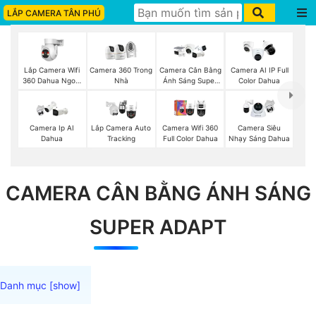
LẮP CAMERA TÂN PHÚ
Lắp Camera Wifi
Camera 360 Trong
Camera Cân Bằng
Camera AI IP Full
360 Dahua Ngoài
Nhà
Ánh Sáng Super
Color Dahua
Trời
Adapt
Camera Ip AI
Lắp Camera Auto
Camera Wifi 360
Camera Siêu
Dahua
Tracking
Full Color Dahua
Nhạy Sáng Dahua
CAMERA CÂN BẰNG ÁNH SÁNG
SUPER ADAPT