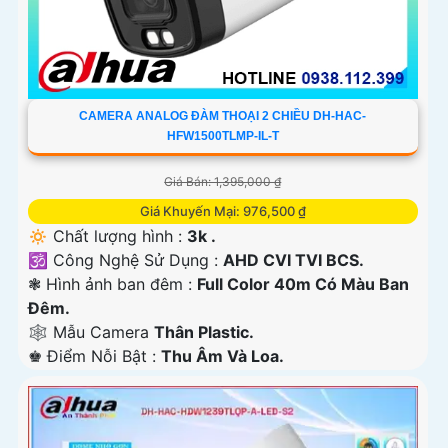
CAMERA ANALOG ĐÀM THOẠI 2 CHIỀU DH-HAC-
HFW1500TLMP-IL-T
Giá Bán: 1,395,000 ₫
Giá Khuyến Mại: 976,500 ₫
🔅 Chất lượng hình :
3k .
🕉️ Công Nghệ Sử Dụng :
AHD CVI TVI BCS.
❃ Hình ảnh ban đêm :
Full Color 40m Có Màu Ban
Ðêm.
🕸️ Mẫu Camera
Thân Plastic.
️♚ Điểm Nỗi Bật :
Thu Âm Và Loa.