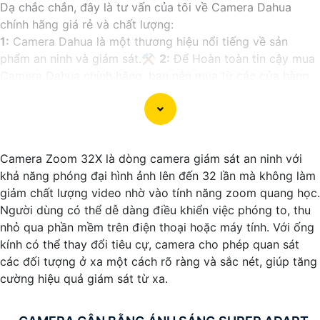
Dạ chắc chắn, đây là tư vấn của tôi về Camera Dahua
chính hãng giá rẻ và chất lượng:
1:
Camera Dahua là một thương hiệu nổi tiếng về sản
phẩm an ninh và giám sát.⚒
2:
Để Hoàn toàn tin cậy mua
Camera Dahua chính hãng, bạn nên mua từ các cửa hàng
uy tín hoặc các đại lý chính thức của Dahua.☄️
3:
Mức giá
của Camera Dahua có thể thay đổi tùy vào model và chức
năng của camera. Bạn nên tìm hiểu kỹ trước khi đầu tư.🎖️
4:
Chất lượng của Camera Dahua được đánh giá cao với
Camera Zoom 32X là dòng camera giám sát an ninh với
độ phân giải cao, tính năng thông minh và độ tin cậy.💖
5:
khả năng phóng đại hình ảnh lên đến 32 lần mà không làm
Nếu bạn muốn tìm camera Dahua giá rẻ, bạn có thể tham
giảm chất lượng video nhờ vào tính năng zoom quang học.
khảo trên các website thương mại điện tử hoặc tại các
Người dùng có thể dễ dàng điều khiển việc phóng to, thu
cửa hàng điện tử.
nhỏ qua phần mềm trên điện thoại hoặc máy tính. Với ống
Hy vọng rằng những thông tin trên sẽ giúp bạn chọn lựa
kính có thể thay đổi tiêu cự, camera cho phép quan sát
được Camera Dahua chính hãng, giá rẻ và chất lượng. Nếu
các đối tượng ở xa một cách rõ ràng và sắc nét, giúp tăng
bạn có thêm câu hỏi hoặc cần tư vấn thêm, đừng ngần
cường hiệu quả giám sát từ xa.
ngại để lại Cung cấp cho công trình biết.