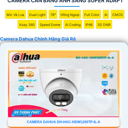
CAMERA CÂN BẰNG ÁNH SÁNG SUPER ADAPT
Mic Và Loa
Dual Light
78°
Hồng Ngoại
Full Color
AI
CMOS
Xoay 360
Speed Dome
AI Coding
IP66
3D DNR
Camera Dahua Chính Hãng Giá Rẻ
'
CAMERA DAHUA DH-HAC-HDW1200TP-IL-A