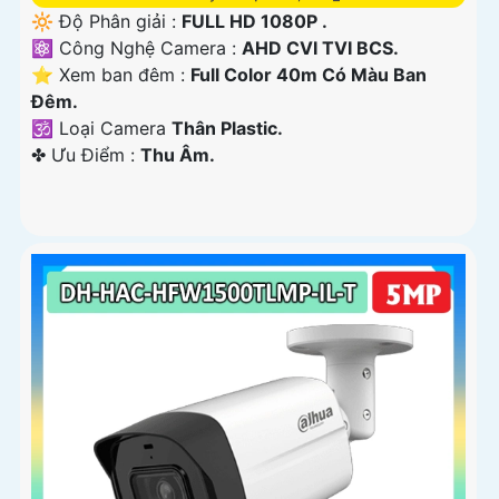
🔆 Độ Phân giải :
FULL HD 1080P .
⚛️ Công Nghệ Camera :
AHD CVI TVI BCS.
⭐ Xem ban đêm :
Full Color 40m Có Màu Ban
Ðêm.
🕉️ Loại Camera
Thân Plastic.
️✤ Ưu Điểm :
Thu Âm.