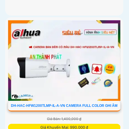
DH-HAC-HFW1200TLMP-IL-A-VN CAMERA FULL COLOR GHI ÂM
Giá Bán: 1,400,000 ₫
Giá Khuyến Mại: 990,000 ₫