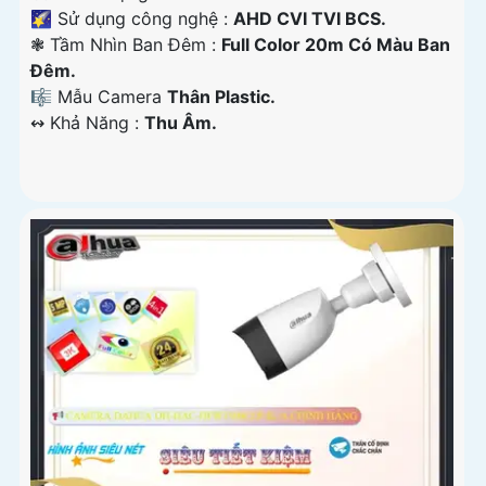
🌠 Sử dụng công nghệ :
AHD CVI TVI BCS.
❃ Tầm Nhìn Ban Đêm :
Full Color 20m Có Màu Ban
Đêm.
🎼️ Mẫu Camera
Thân Plastic.
️↭ Khả Năng :
Thu Âm.