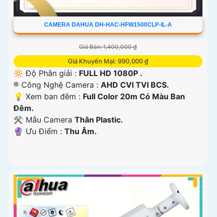
CAMERA DAHUA DH-HAC-HFW1500CLP-IL-A
Giá Bán: 1,400,000 ₫
Giá Khuyến Mại: 990,000 ₫
🔆 Độ Phân giải :
FULL HD 1080P .
®️ Công Nghệ Camera :
AHD CVI TVI BCS.
💡 Xem ban đêm :
Full Color 20m Có Màu Ban
Đêm.
⚒ Mẫu Camera
Thân Plastic.
️🔮 Ưu Điểm :
Thu Âm.