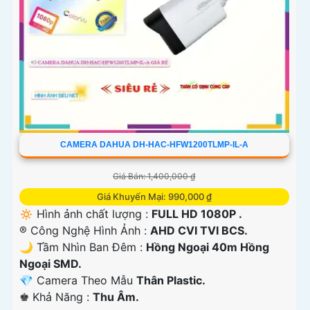
CAMERA DAHUA DH-HAC-HFW1200TLMP-IL-A
Giá Bán: 1,400,000 ₫
Giá Khuyến Mại: 990,000 ₫
🔅 Hình ảnh chất lượng :
FULL HD 1080P .
®️ Công Nghệ Hình Ảnh :
AHD CVI TVI BCS.
🌙 Tầm Nhìn Ban Đêm :
Hồng Ngoại 40m Hồng
Ngoại SMD.
💎 Camera Theo Mẫu
Thân Plastic.
️♚ Khả Năng :
Thu Âm.