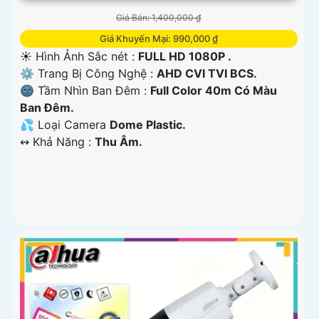
Giá Bán: 1,400,000 ₫
Giá Khuyến Mại: 990,000 ₫
☀️ Hình Ảnh Sắc nét :
FULL HD 1080P .
⚙ Trang Bị Công Nghệ :
AHD CVI TVI BCS.
🌚 Tầm Nhìn Ban Đêm :
Full Color 40m Có Màu
Ban Đêm.
💦 Loại Camera
Dome Plastic.
️↭ Khả Năng :
Thu Âm.