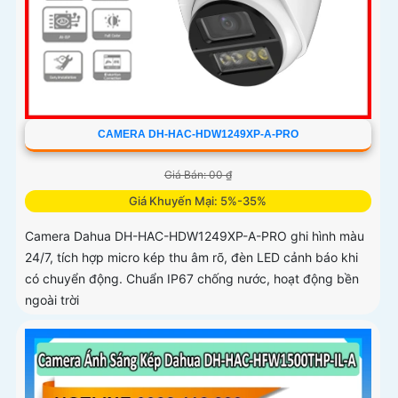
CAMERA DH-HAC-HDW1249XP-A-PRO
Giá Bán: 00 ₫
Giá Khuyến Mại: 5%-35%
Camera Dahua DH-HAC-HDW1249XP-A-PRO ghi hình màu
24/7, tích hợp micro kép thu âm rõ, đèn LED cảnh báo khi
có chuyển động. Chuẩn IP67 chống nước, hoạt động bền
ngoài trời