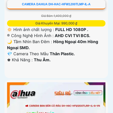
CAMERA DAHUA DH-HAC-HFW1200TLMP-IL-A
Giá Bán: 1,400,000 ₫
Giá Khuyến Mại: 990,000 ₫
🔅 Hình ảnh chất lượng :
FULL HD 1080P .
®️ Công Nghệ Hình Ảnh :
AHD CVI TVI BCS.
🌙 Tầm Nhìn Ban Đêm :
Hồng Ngoại 40m Hồng
Ngoại SMD.
💎 Camera Theo Mẫu
Thân Plastic.
️♚ Khả Năng :
Thu Âm.