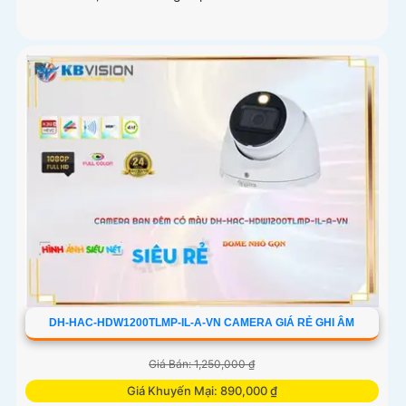
DH-HAC-HDW1200TLMP-IL-A-VN CAMERA GIÁ RẺ GHI ÂM
Giá Bán: 1,250,000 ₫
Giá Khuyến Mại: 890,000 ₫