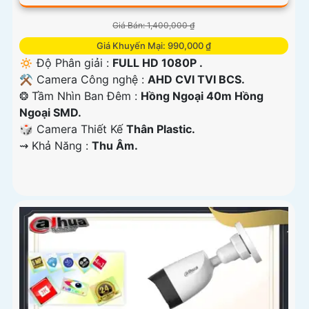
Giá Bán: 1,400,000 ₫
Giá Khuyến Mại: 990,000 ₫
🔅 Độ Phân giải :
FULL HD 1080P .
⚒ Camera Công nghệ :
AHD CVI TVI BCS.
❂ Tầm Nhìn Ban Đêm :
Hồng Ngoại 40m Hồng
Ngoại SMD.
🎲 Camera Thiết Kế
Thân Plastic.
️⇝ Khả Năng :
Thu Âm.