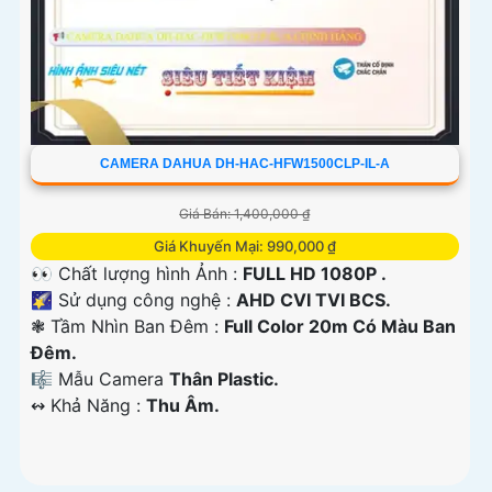
CAMERA DAHUA DH-HAC-HFW1500CLP-IL-A
Giá Bán: 1,400,000 ₫
Giá Khuyến Mại: 990,000 ₫
👀 Chất lượng hình Ảnh :
FULL HD 1080P .
🌠 Sử dụng công nghệ :
AHD CVI TVI BCS.
❃ Tầm Nhìn Ban Đêm :
Full Color 20m Có Màu Ban
Đêm.
🎼️ Mẫu Camera
Thân Plastic.
️↭ Khả Năng :
Thu Âm.