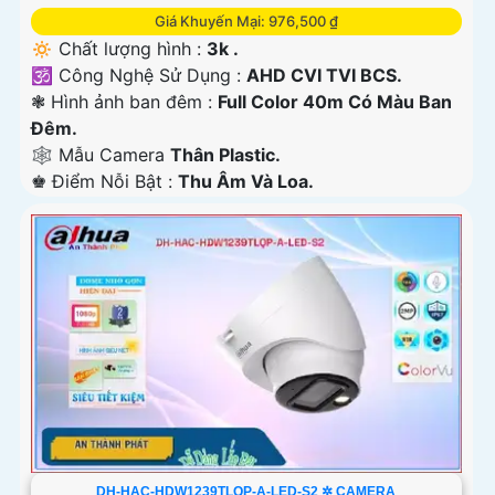
Giá Khuyến Mại: 976,500 ₫
🔅 Chất lượng hình :
3k .
🕉️ Công Nghệ Sử Dụng :
AHD CVI TVI BCS.
❃ Hình ảnh ban đêm :
Full Color 40m Có Màu Ban
Ðêm.
🕸️ Mẫu Camera
Thân Plastic.
️♚ Điểm Nỗi Bật :
Thu Âm Và Loa.
DH-HAC-HDW1239TLQP-A-LED-S2 ✲ CAMERA