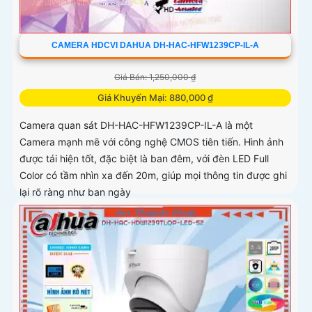
CAMERA HDCVI DAHUA DH-HAC-HFW1239CP-IL-A
Giá Bán: 1,250,000 ₫
Giá Khuyến Mại: 880,000 ₫
Camera quan sát DH-HAC-HFW1239CP-IL-A là một
Camera mạnh mẽ với công nghệ CMOS tiên tiến. Hình ảnh
được tái hiện tốt, đặc biệt là ban đêm, với đèn LED Full
Color có tầm nhìn xa đến 20m, giúp mọi thông tin được ghi
lại rõ ràng như ban ngày