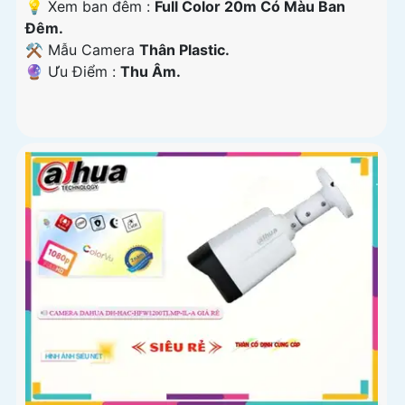
💡 Xem ban đêm :
Full Color 20m Có Màu Ban
Đêm.
⚒ Mẫu Camera
Thân Plastic.
️🔮 Ưu Điểm :
Thu Âm.