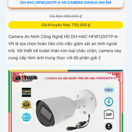
DH-HAC-HFW1200TP-A-VN CAMERA DAHUA GHI ÂM
Giá Bán: 950,000 ₫
Giá Khuyến Mại: 750,000 ₫
Camera An Ninh Công Nghệ HD DH-HAC-HFW1200TP-A-
VN là lựa chọn hoàn hảo cho việc giám sát an ninh ngoài
trời. Với thiết kế bullet thân kim loại chắc chắn, camera này
cung cấp hình ảnh trung thực với độ phân giải 2