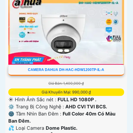
CAMERA DAHUA DH-HAC-HDW1200TP-IL-A
Giá Bán: 1,400,000 ₫
Giá Khuyến Mại: 990,000 ₫
☀️ Hình Ảnh Sắc nét :
FULL HD 1080P .
⚙ Trang Bị Công Nghệ :
AHD CVI TVI BCS.
🌚 Tầm Nhìn Ban Đêm :
Full Color 40m Có Màu
Ban Đêm.
💦 Loại Camera
Dome Plastic.