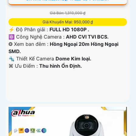
Giá Bán: 1,310,000 ₫
Giá Khuyến Mại: 950,000 ₫
️⚡ Độ Phân giải :
FULL HD 1080P .
⚛️ Công Nghệ Camera :
AHD CVI TVI BCS.
❂ Xem ban đêm :
Hồng Ngoại 20m Hồng Ngoại
SMD.
🔩 Thiết Kế Camera
Dome Kim loại.
️⌘ Ưu Điểm :
Thu hình Ổn Định.