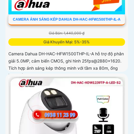
CAMERA ÁNH SÁNG KÉP DAHUA DH-HAC-HFW1500THP-IL-A
Giá Bán: 1,440,000 ₫
Giá Khuyến Mại: 5%-35%
Camera Dahua DH-HAC-HFW1500THP-IL-A hỗ trợ độ phân
giải 5.0MP, cảm biến CMOS, ghi hình 25fps@2880×1620.
Tích hợp ánh sáng kép thông minh với tầm xa 80m, ống
kính cố định 3. 6mm góc nhìn 90