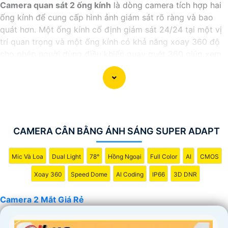
Camera quan sát 2 ống kính
là dòng camera tích hợp hai
ống kính để cung cấp hình ảnh giám sát rõ ràng và bao
quát hơn. Một ống kính cố định giám sát 24/24 tại một vị
trí quan trọng và một ống kính có khả năng xoay 360 độ
cho phép nguời dùng điều khiển quay quét 360 giúp xem
toàn cảnh mọi không gian xung quanh. Với camera 2 mắt
quan sát này, mọi hoạt động diễn ra tại khu vực giám sát
đều không thoát khỏi tầm mắt của bạn.
CAMERA CÂN BẰNG ÁNH SÁNG SUPER ADAPT
Mic Và Loa
Dual Light
78°
Hồng Ngoại
Full Color
AI
CMOS
Xoay 360
Speed Dome
AI Coding
IP66
3D DNR
Camera 2 Mắt Giá Rẻ
'