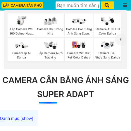
LẮP CAMERA TÂN PHÚ
Lắp Camera Wifi
Camera 360 Trong
Camera Cân Bằng
Camera AI IP Full
360 Dahua Ngoài
Nhà
Ánh Sáng Super
Color Dahua
Trời
Adapt
Camera Ip AI
Lắp Camera Auto
Camera Wifi 360
Camera Siêu
Dahua
Tracking
Full Color Dahua
Nhạy Sáng Dahua
CAMERA CÂN BẰNG ÁNH SÁNG
SUPER ADAPT