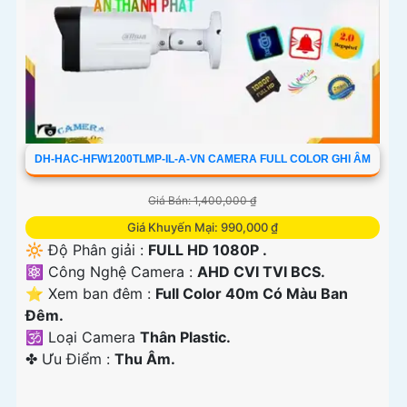
DH-HAC-HFW1200TLMP-IL-A-VN CAMERA FULL COLOR GHI ÂM
Giá Bán: 1,400,000 ₫
Giá Khuyến Mại: 990,000 ₫
🔆 Độ Phân giải :
FULL HD 1080P .
⚛️ Công Nghệ Camera :
AHD CVI TVI BCS.
⭐ Xem ban đêm :
Full Color 40m Có Màu Ban
Ðêm.
🕉️ Loại Camera
Thân Plastic.
️✤ Ưu Điểm :
Thu Âm.