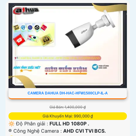
CAMERA DAHUA DH-HAC-HFW1500CLP-IL-A
Giá Bán: 1,400,000 ₫
Giá Khuyến Mại: 990,000 ₫
🔆 Độ Phân giải :
FULL HD 1080P .
®️ Công Nghệ Camera :
AHD CVI TVI BCS.