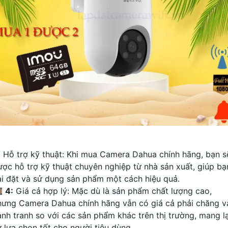
:
Hỗ trợ kỹ thuật: Khi mua Camera Dahua chính hãng, bạn s
ược hỗ trợ kỹ thuật chuyên nghiệp từ nhà sản xuất, giúp bạ
ài đặt và sử dụng sản phẩm một cách hiệu quả.

4:
Giá cả hợp lý: Mặc dù là sản phẩm chất lượng cao,
hưng Camera Dahua chính hãng vẫn có giá cả phải chăng v
ạnh tranh so với các sản phẩm khác trên thị trường, mang lạ
ự lựa chọn tốt cho người tiêu dùng.