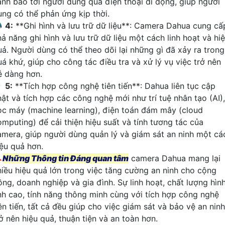
ảnh báo tới người dùng qua điện thoại di động, giúp người
ùng có thể phản ứng kịp thời.

4:
**Ghi hình và lưu trữ dữ liệu**: Camera Dahua cung cấ
ả năng ghi hình và lưu trữ dữ liệu một cách linh hoạt và hi
uả. Người dùng có thể theo dõi lại những gì đã xảy ra trong
uá khứ, giúp cho công tác điều tra và xử lý vụ việc trở nên
ễ dàng hơn.
️
5:
**Tích hợp công nghệ tiên tiến**: Dahua liên tục cập
hật và tích hợp các công nghệ mới như trí tuệ nhân tạo (AI),
ọc máy (machine learning), điện toán đám mây (cloud
omputing) để cải thiện hiệu suất và tính tương tác của
amera, giúp người dùng quản lý và giám sát an ninh một cá
iệu quả hơn.

Những Thông tin Đáng quan tâm
camera Dahua mang lại
hiều hiệu quả lớn trong việc tăng cường an ninh cho cộng
ồng, doanh nghiệp và gia đình. Sự linh hoạt, chất lượng hìn
nh cao, tính năng thông minh cùng với tích hợp công nghệ
ên tiến, tất cả đều giúp cho việc giám sát và bảo vệ an ninh
ở nên hiệu quả, thuận tiện và an toàn hơn.