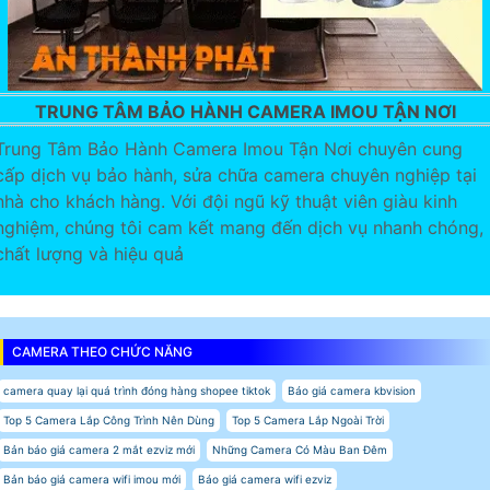
TRUNG TÂM BẢO HÀNH CAMERA IMOU TẬN NƠI
Trung Tâm Bảo Hành Camera Imou Tận Nơi chuyên cung
cấp dịch vụ bảo hành, sửa chữa camera chuyên nghiệp tại
nhà cho khách hàng. Với đội ngũ kỹ thuật viên giàu kinh
nghiệm, chúng tôi cam kết mang đến dịch vụ nhanh chóng,
chất lượng và hiệu quả
CAMERA THEO CHỨC NĂNG
camera quay lại quá trình đóng hàng shopee tiktok
Báo giá camera kbvision
Top 5 Camera Lắp Công Trình Nên Dùng
Top 5 Camera Lắp Ngoài Trời
Bản báo giá camera 2 mắt ezviz mới
Những Camera Có Màu Ban Đêm
Bản báo giá camera wifi imou mới
Báo giá camera wifi ezviz