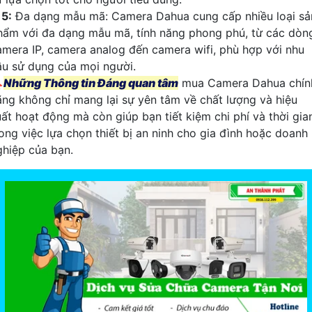
⁂
5:
Đa dạng mẫu mã: Camera Dahua cung cấp nhiều loại sả
hẩm với đa dạng mẫu mã, tính năng phong phú, từ các dòn
amera IP, camera analog đến camera wifi, phù hợp với nhu
ầu sử dụng của mọi người.

Những Thông tin Đáng quan tâm
mua Camera Dahua chín
ãng không chỉ mang lại sự yên tâm về chất lượng và hiệu
uất hoạt động mà còn giúp bạn tiết kiệm chi phí và thời gia
rong việc lựa chọn thiết bị an ninh cho gia đình hoặc doanh
ghiệp của bạn.