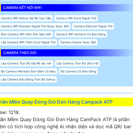
CAMERA KẾT NỐI WIFI
Camera Wifi Dahua Giá Rẻ Cao Cấp
Camera Wifi Ezviz Ngoài Trời
Camera Wifi Kbvision Ngoài Trời Quay Xoay 360
Camera Ebitcam Ngoài Trời
Bán Camera Wifi Hình Ảnh Siêu Nét
Camera Wifi Vantech Có Báo Động
Lắp Camera Wifi Thân Ezviz Ngoài Trời
Camera Kbone Xoay 360
CAMERA THEO GÓI
Lắp Camera Trọn Bộ Giá Rẻ sắc nét
Lắp Camera Trọn Bộ Ultra HD
Bộ Camera Hikvision Ban Đêm Có Màu
Bộ Camera Có Báo Đông
Lắp Camera Báo Động Trọn Bộ Dahua
hần Mềm Quay Đóng Gói Đơn Hàng Campack ATP
ew: 1218.
hần Mềm Quay Đóng Gói Đơn Hàng CamPack ATP là phần
m có tích hợp công nghệ Ai nhận diện và dọc mã QR/ bar