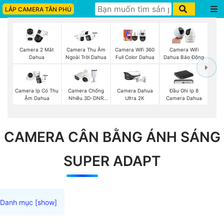
LẮP CAMERA TÂN PHÚ
Camera 2 Mắt
Camera Thu Âm
Camera Wifi 360
Camera Wifi
Dahua
Ngoài Trời Dahua
Full Color Dahua
Dahua Báo Động
Camera Ip Có Thu
Camera Chống
Camera Dahua
Đầu Ghi Ip 8
Ậm Dahua
Nhiễu 3D-DNR
Ultra 2K
Camera Dahua
Dahua
CAMERA CÂN BẰNG ÁNH SÁNG
SUPER ADAPT