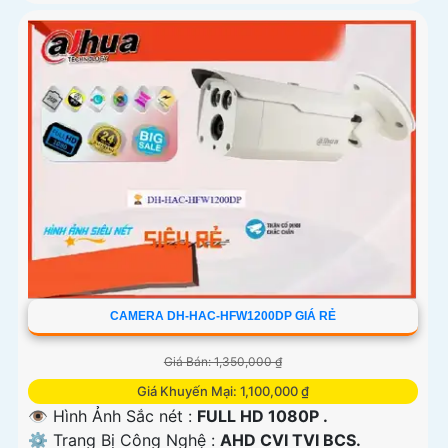
CAMERA DH-HAC-HFW1200DP GIÁ RẺ
Giá Bán: 1,350,000 ₫
Giá Khuyến Mại: 1,100,000 ₫
👁 Hình Ảnh Sắc nét :
FULL HD 1080P .
⚙ Trang Bị Công Nghệ :
AHD CVI TVI BCS.