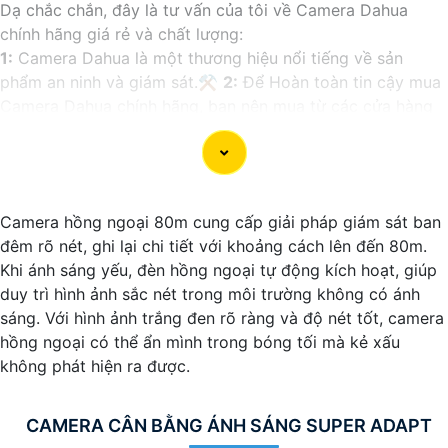
Dạ chắc chắn, đây là tư vấn của tôi về Camera Dahua
chính hãng giá rẻ và chất lượng:
1:
Camera Dahua là một thương hiệu nổi tiếng về sản
phẩm an ninh và giám sát.⚒
2:
Để Hoàn toàn tin cậy mua
Camera Dahua chính hãng, bạn nên mua từ các cửa hàng
uy tín hoặc các đại lý chính thức của Dahua.☄️
3:
Mức giá
của Camera Dahua có thể thay đổi tùy vào model và chức
năng của camera. Bạn nên tìm hiểu kỹ trước khi đầu tư.🎖️
4:
Chất lượng của Camera Dahua được đánh giá cao với
Camera hồng ngoại 80m cung cấp giải pháp giám sát ban
độ phân giải cao, tính năng thông minh và độ tin cậy.💖
5:
đêm rõ nét, ghi lại chi tiết với khoảng cách lên đến 80m.
Nếu bạn muốn tìm camera Dahua giá rẻ, bạn có thể tham
Khi ánh sáng yếu, đèn hồng ngoại tự động kích hoạt, giúp
khảo trên các website thương mại điện tử hoặc tại các
duy trì hình ảnh sắc nét trong môi trường không có ánh
cửa hàng điện tử.
sáng. Với hình ảnh trắng đen rõ ràng và độ nét tốt, camera
Hy vọng rằng những thông tin trên sẽ giúp bạn chọn lựa
hồng ngoại có thể ẩn mình trong bóng tối mà kẻ xấu
được Camera Dahua chính hãng, giá rẻ và chất lượng. Nếu
không phát hiện ra được.
bạn có thêm câu hỏi hoặc cần tư vấn thêm, đừng ngần
ngại để lại Cung cấp cho công trình biết.
CAMERA CÂN BẰNG ÁNH SÁNG SUPER ADAPT