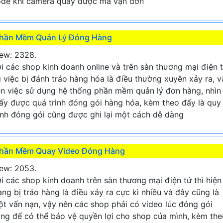
de khi camera quay được mã vận đơn
hần Mềm Quản Lý Đóng Hàng
ew: 2328.
i các shop kinh doanh online và trên sàn thương mại điện 
ì việc bị đánh tráo hàng hóa là điều thường xuyên xảy ra, v
n việc sử dụng hệ thống phần mềm quản lý đơn hàng, nhìn
ấy được quá trình đóng gói hàng hóa, kèm theo đấy là quy
ình đóng gói cũng được ghi lại một cách dễ dàng
hần Mềm Quay Video Đóng Hàng
ew: 2053.
i các shop kinh doanh trên sàn thương mại điện tử thì hiện
ạng bị tráo hàng là điều xảy ra cực kì nhiều và đây cũng là
t vấn nạn, vậy nên các shop phải có video lúc đóng gói
ng để có thể bảo vệ quyền lợi cho shop của mình, kèm the