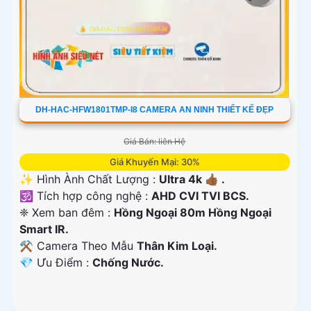
DH-HAC-HFW1801TMP-I8 CAMERA AN NINH THIẾT KẾ ĐẸP
Giá Bán: liên Hệ
Giá Khuyến Mại: 30%
✨ Hình Ành Chất Lượng :
Ultra 4k 👍🏾 .
🕉️ Tích hợp công nghệ :
AHD CVI TVI BCS.
❈ Xem ban đêm :
Hồng Ngoại 80m Hồng Ngoại
Smart IR.
⚒ Camera Theo Mẫu
Thân Kim Loại.
️💎 Ưu Điểm :
Chống Nước.