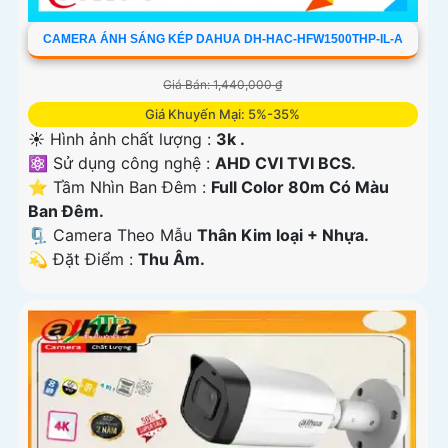
CAMERA ÁNH SÁNG KÉP DAHUA DH-HAC-HFW1500THP-IL-A
Giá Bán: 1,440,000 ₫
Giá Khuyến Mại: 5%-35%
☀️ Hình ảnh chất lượng :
3k .
⚛️ Sử dụng công nghệ :
AHD CVI TVI BCS.
⭐ Tầm Nhìn Ban Đêm :
Full Color 80m Có Màu
Ban Ðêm.
🗜️ Camera Theo Mẫu
Thân Kim loại + Nhựa.
️💫 Đặt Điểm :
Thu Âm.