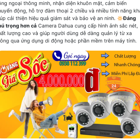
ồng ngoại thông minh, nhận diện khuôn mặt, cảm biến
huyển động, hỗ trợ đàm thoại 2 chiều và nhiều tính năng kh
iúp cải thiện hiệu quả giám sát và bảo vệ an ninh. 🔅
Đáng
hú trọng hơn cả
Camera Dahua cung cấp hình ảnh sắc nét,
hất lượng cao và giúp người dùng dễ dàng quản lý từ xa
hông qua ứng dụng di động hoặc phần mềm trên máy tính.