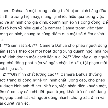
amera Dahua là một trong những thiết bị an ninh hàng đầu
ên thị trường hiện nay, mang lại nhiều hiệu quả trong việc
ảo vệ an ninh cho gia đình, doanh nghiệp và cộng đồng. Để
iểu rõ hơn về hiệu quả của camera Dahua trong việc tăng
ường an ninh, chúng ta cùng điểm qua một số điểm chính
u:
1:
**Giám sát 24/7**: Camera Dahua cho phép người dùng
iám sát và theo dõi mọi hoạt động xung quanh ngôi nhà ho
ơ sở kinh doanh một cách liên tục, 24/7 Việc này giúp ngườ
ùng chủ động phát hiện và ngăn chặn kẻ xấu, tội phạm một
ách hiệu quả.

2:
**Ghi hình chất lượng cao**: Camera Dahua thường
ược trang bị công nghệ ghi hình chất lượng cao, cho phép
hu được hình ảnh rõ nét. Nhờ đó, việc nhận diện khuôn mặt,
iển số xe hay các chi tiết quan trọng khác trở nên dễ dàng
ơn, giúp cảnh sát và người dùng nhanh chóng xác định và
ải quyết vụ việc.