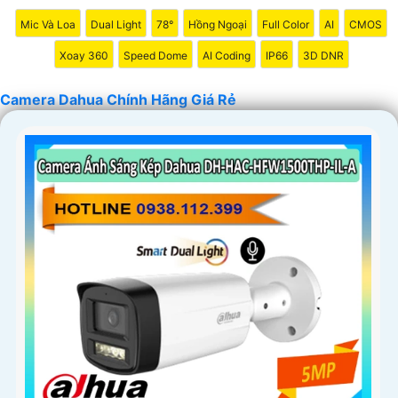
Mic Và Loa
Dual Light
78°
Hồng Ngoại
Full Color
AI
CMOS
Xoay 360
Speed Dome
AI Coding
IP66
3D DNR
Camera Dahua Chính Hãng Giá Rẻ
'