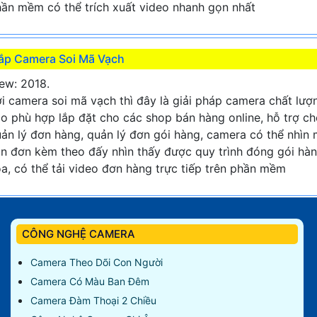
ần mềm có thể trích xuất video nhanh gọn nhất
ắp Camera Soi Mã Vạch
ew: 2018.
i camera soi mã vạch thì đây là giải pháp camera chất lượ
o phù hợp lắp đặt cho các shop bán hàng online, hỗ trợ c
ản lý đơn hàng, quản lý đơn gói hàng, camera có thể nhìn
n đơn kèm theo đấy nhìn thấy được quy trình đóng gói hà
a, có thể tải video đơn hàng trực tiếp trên phần mềm
CÔNG NGHỆ CAMERA
Camera Theo Dõi Con Người
Camera Có Màu Ban Đêm
Camera Đàm Thoại 2 Chiều