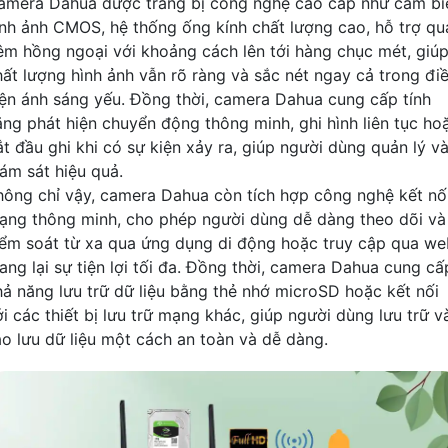
amera Dahua được trang bị công nghệ cao cấp như cảm bi
ình ảnh CMOS, hệ thống ống kính chất lượng cao, hỗ trợ qu
êm hồng ngoại với khoảng cách lên tới hàng chục mét, giú
hất lượng hình ảnh vẫn rõ ràng và sắc nét ngay cả trong đi
iện ánh sáng yếu. Đồng thời, camera Dahua cung cấp tính
ăng phát hiện chuyển động thông minh, ghi hình liên tục ho
ắt đầu ghi khi có sự kiện xảy ra, giúp người dùng quản lý v
iám sát hiệu quả.
hông chỉ vậy, camera Dahua còn tích hợp công nghệ kết nố
ạng thông minh, cho phép người dùng dễ dàng theo dõi và
iểm soát từ xa qua ứng dụng di động hoặc truy cập qua we
ang lại sự tiện lợi tối đa. Đồng thời, camera Dahua cung cấ
hả năng lưu trữ dữ liệu bằng thẻ nhớ microSD hoặc kết nối
ới các thiết bị lưu trữ mạng khác, giúp người dùng lưu trữ v
ao lưu dữ liệu một cách an toàn và dễ dàng.