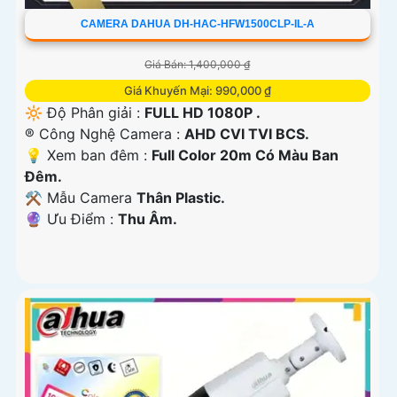
CAMERA DAHUA DH-HAC-HFW1500CLP-IL-A
Giá Bán: 1,400,000 ₫
Giá Khuyến Mại: 990,000 ₫
🔆 Độ Phân giải :
FULL HD 1080P .
®️ Công Nghệ Camera :
AHD CVI TVI BCS.
💡 Xem ban đêm :
Full Color 20m Có Màu Ban
Đêm.
⚒ Mẫu Camera
Thân Plastic.
️🔮 Ưu Điểm :
Thu Âm.