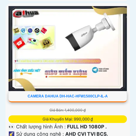
CAMERA DAHUA DH-HAC-HFW1500CLP-IL-A
Giá Bán: 1,400,000 ₫
Giá Khuyến Mại: 990,000 ₫
👀 Chất lượng hình Ảnh :
FULL HD 1080P .
🌠 Sử dụng công nghệ :
AHD CVI TVI BCS.