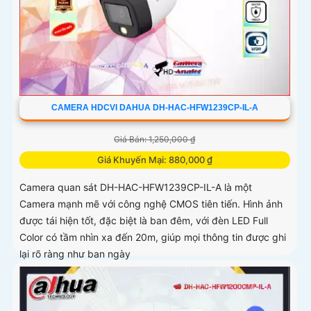
CAMERA HDCVI DAHUA DH-HAC-HFW1239CP-IL-A
Giá Bán: 1,250,000 ₫
Giá Khuyến Mại: 880,000 ₫
Camera quan sát DH-HAC-HFW1239CP-IL-A là một
Camera mạnh mẽ với công nghệ CMOS tiên tiến. Hình ảnh
được tái hiện tốt, đặc biệt là ban đêm, với đèn LED Full
Color có tầm nhìn xa đến 20m, giúp mọi thông tin được ghi
lại rõ ràng như ban ngày