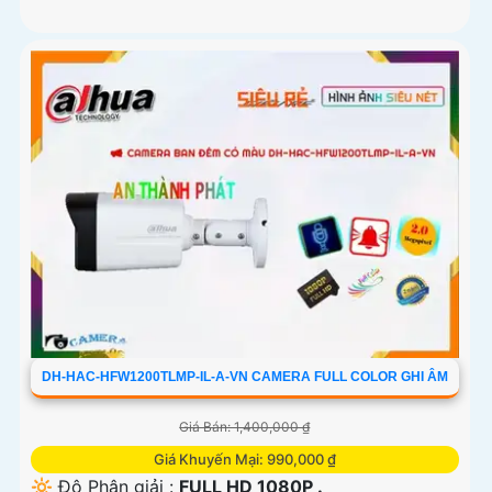
DH-HAC-HFW1200TLMP-IL-A-VN CAMERA FULL COLOR GHI ÂM
Giá Bán: 1,400,000 ₫
Giá Khuyến Mại: 990,000 ₫
🔆 Độ Phân giải :
FULL HD 1080P .