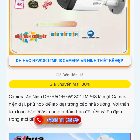
DH-HAC-HFW1801TMP-I8 CAMERA AN NINH THIẾT KẾ ĐẸP
Giá Bán: liên Hệ
Giá Khuyến Mại: 30%
Camera An Ninh DH-HAC-HFW1801TMP-I8 là một Camera
hiện đại, phù hợp để lắp đặt trong các nhà xưởng. Với thân
kim loại chắc chắn, camera đảm bảo độ bền và ổn định
trong mọi điều kiện thời tiết