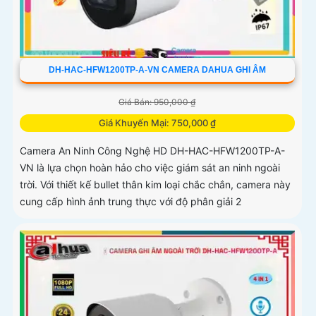
DH-HAC-HFW1200TP-A-VN CAMERA DAHUA GHI ÂM
Giá Bán: 950,000 ₫
Giá Khuyến Mại: 750,000 ₫
Camera An Ninh Công Nghệ HD DH-HAC-HFW1200TP-A-
VN là lựa chọn hoàn hảo cho việc giám sát an ninh ngoài
trời. Với thiết kế bullet thân kim loại chắc chắn, camera này
cung cấp hình ảnh trung thực với độ phân giải 2