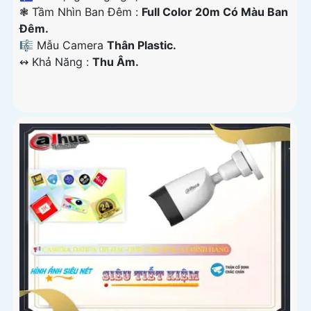
❃ Tầm Nhìn Ban Đêm :
Full Color 20m Có Màu Ban
Đêm.
🎼️ Mẫu Camera
Thân Plastic.
️↭ Khả Năng :
Thu Âm.