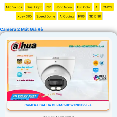
Mic Và Loa
Dual Light
78°
Hồng Ngoại
Full Color
AI
CMOS
Xoay 360
Speed Dome
AI Coding
IP66
3D DNR
Camera 2 Mắt Giá Rẻ
CAMERA DAHUA DH-HAC-HDW1200TP-IL-A