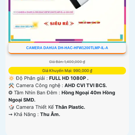
CAMERA DAHUA DH-HAC-HFW1200TLMP-IL-A
Giá Bán: 1,400,000 ₫
Giá Khuyến Mại: 990,000 ₫
🔅 Độ Phân giải :
FULL HD 1080P .
⚒ Camera Công nghệ :
AHD CVI TVI BCS.
❂ Tầm Nhìn Ban Đêm :
Hồng Ngoại 40m Hồng
Ngoại SMD.
🎲 Camera Thiết Kế
Thân Plastic.
️⇝ Khả Năng :
Thu Âm.