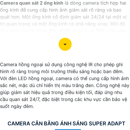
Camera quan sát 2 ống kính
là dòng camera tích hợp hai
ống kính để cung cấp hình ảnh giám sát rõ ràng và bao
quát hơn. Một ống kính cố định giám sát 24/24 tại một vị
trí quan trọng và một ống kính có khả năng xoay 360 độ
cho phép nguời dùng điều khiển quay quét 360 giúp xem
toàn cảnh mọi không gian xung quanh. Với camera 2 mắt
quan sát này, mọi hoạt động diễn ra tại khu vực giám sát
đều không thoát khỏi tầm mắt của bạn.
Camera hồng ngoại sử dụng công nghệ IR cho phép ghi
hình rõ ràng trong môi trường thiếu sáng hoặc ban đêm.
Với đèn LED hồng ngoại, camera có thể cung cấp hình ảnh
sắc nét, mặc dù chỉ hiển thị màu trắng đen. Công nghệ này
giúp giám sát hiệu quả trong điều kiện tối, đáp ứng nhu
cầu quan sát 24/7, đặc biệt trong các khu vực cần bảo vệ
suốt ngày đêm.
CAMERA CÂN BẰNG ÁNH SÁNG SUPER ADAPT
'