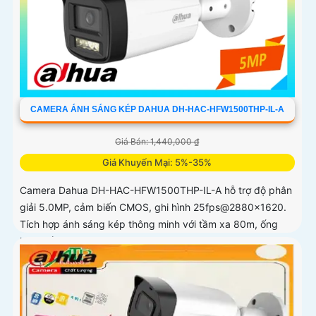
CAMERA ÁNH SÁNG KÉP DAHUA DH-HAC-HFW1500THP-IL-A
Giá Bán: 1,440,000 ₫
Giá Khuyến Mại: 5%-35%
Camera Dahua DH-HAC-HFW1500THP-IL-A hỗ trợ độ phân
giải 5.0MP, cảm biến CMOS, ghi hình 25fps@2880×1620.
Tích hợp ánh sáng kép thông minh với tầm xa 80m, ống
kính cố định 3. 6mm góc nhìn 90