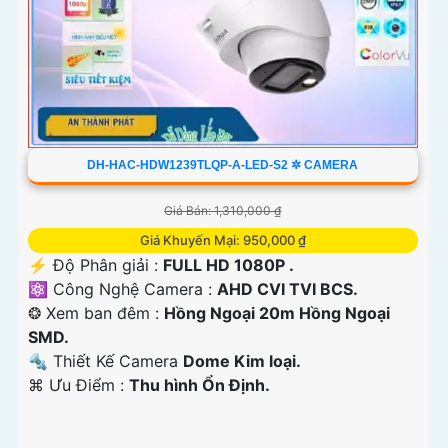
DH-HAC-HDW1239TLQP-A-LED-S2 ✲ CAMERA
Giá Bán: 1,310,000 ₫
Giá Khuyến Mại: 950,000 ₫
️⚡ Độ Phân giải :
FULL HD 1080P .
⚛️ Công Nghệ Camera :
AHD CVI TVI BCS.
❂ Xem ban đêm :
Hồng Ngoại 20m Hồng Ngoại
SMD.
🔩 Thiết Kế Camera
Dome Kim loại.
️⌘ Ưu Điểm :
Thu hình Ổn Định.