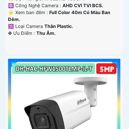
⚛️ Công Nghệ Camera :
AHD CVI TVI BCS.
⭐ Xem ban đêm :
Full Color 40m Có Màu Ban
Ðêm.
🕉️ Loại Camera
Thân Plastic.
️✤ Ưu Điểm :
Thu Âm.