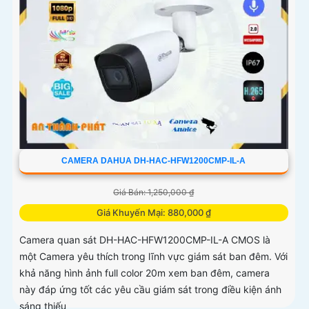
CAMERA DAHUA DH-HAC-HFW1200CMP-IL-A
Giá Bán: 1,250,000 ₫
Giá Khuyến Mại: 880,000 ₫
Camera quan sát DH-HAC-HFW1200CMP-IL-A CMOS là
một Camera yêu thích trong lĩnh vực giám sát ban đêm. Với
khả năng hình ảnh full color 20m xem ban đêm, camera
này đáp ứng tốt các yêu cầu giám sát trong điều kiện ánh
sáng thiếu