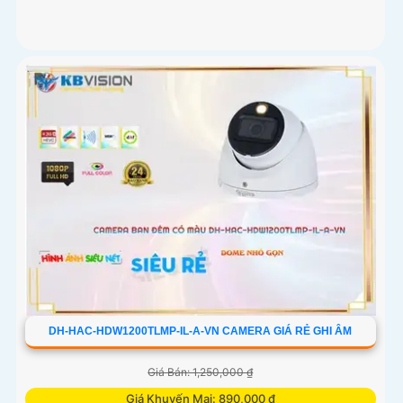
DH-HAC-HDW1200TLMP-IL-A-VN CAMERA GIÁ RẺ GHI ÂM
Giá Bán: 1,250,000 ₫
Giá Khuyến Mại: 890,000 ₫