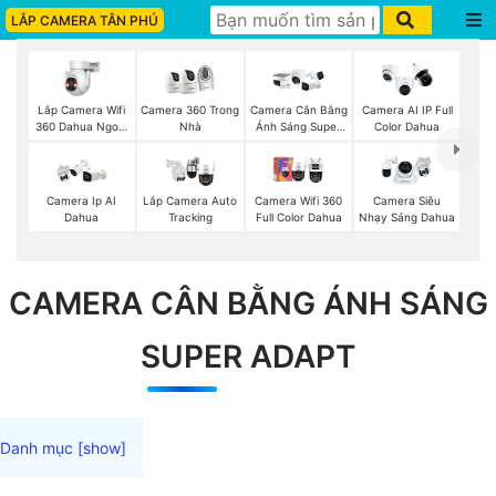
LẮP CAMERA TÂN PHÚ
Lắp Camera Wifi
Camera 360 Trong
Camera Cân Bằng
Camera AI IP Full
360 Dahua Ngoài
Nhà
Ánh Sáng Super
Color Dahua
Trời
Adapt
Camera Ip AI
Lắp Camera Auto
Camera Wifi 360
Camera Siêu
Dahua
Tracking
Full Color Dahua
Nhạy Sáng Dahua
CAMERA CÂN BẰNG ÁNH SÁNG
SUPER ADAPT