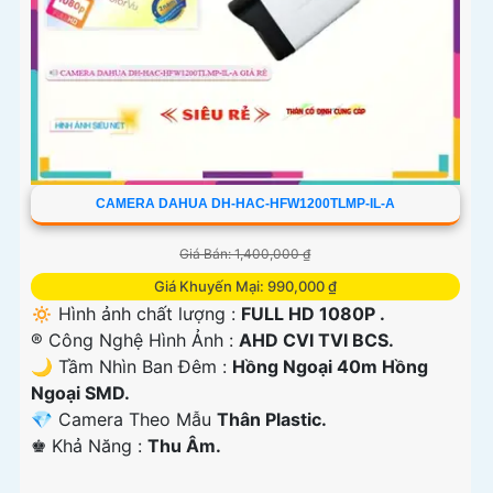
CAMERA DAHUA DH-HAC-HFW1200TLMP-IL-A
Giá Bán: 1,400,000 ₫
Giá Khuyến Mại: 990,000 ₫
🔅 Hình ảnh chất lượng :
FULL HD 1080P .
®️ Công Nghệ Hình Ảnh :
AHD CVI TVI BCS.
🌙 Tầm Nhìn Ban Đêm :
Hồng Ngoại 40m Hồng
Ngoại SMD.
💎 Camera Theo Mẫu
Thân Plastic.
️♚ Khả Năng :
Thu Âm.