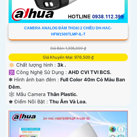
CAMERA ANALOG ĐÀM THOẠI 2 CHIỀU DH-HAC-
HFW1500TLMP-IL-T
Giá Bán: 1,395,000 ₫
Giá Khuyến Mại: 976,500 ₫
🔅 Chất lượng hình :
3k .
🕉️ Công Nghệ Sử Dụng :
AHD CVI TVI BCS.
❃ Hình ảnh ban đêm :
Full Color 40m Có Màu Ban
Ðêm.
🕸️ Mẫu Camera
Thân Plastic.
️♚ Điểm Nỗi Bật :
Thu Âm Và Loa.