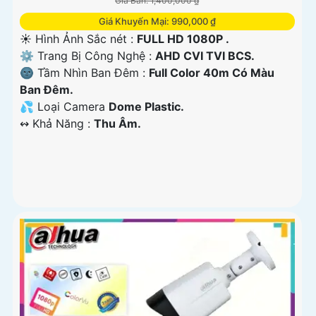
Giá Bán: 1,400,000 ₫
Giá Khuyến Mại: 990,000 ₫
☀️ Hình Ảnh Sắc nét :
FULL HD 1080P .
⚙ Trang Bị Công Nghệ :
AHD CVI TVI BCS.
🌚 Tầm Nhìn Ban Đêm :
Full Color 40m Có Màu
Ban Đêm.
💦 Loại Camera
Dome Plastic.
️↭ Khả Năng :
Thu Âm.