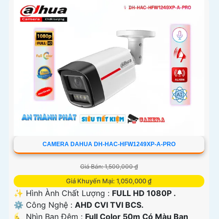
CAMERA DAHUA DH-HAC-HFW1249XP-A-PRO
Giá Bán: 1,500,000 ₫
Giá Khuyến Mại: 1,050,000 ₫
✨ Hình Ành Chất Lượng :
FULL HD 1080P .
⚙ Công Nghệ :
AHD CVI TVI BCS.
🌜 Nhìn Ban Đêm :
Full Color 50m Có Màu Ban