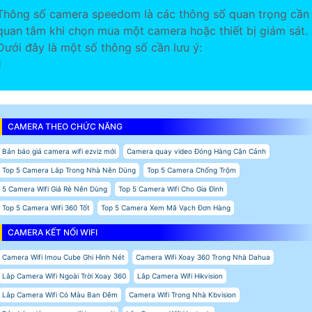
Thông số camera speedom là các thông số quan trọng cần
quan tâm khi chọn mua một camera hoặc thiết bị giám sát.
Dưới đây là một số thông số cần lưu ý:
1
CAMERA THEO CHỨC NĂNG
Bản báo giá camera wifi ezviz mới
Camera quay video Đóng Hàng Cận Cảnh
Top 5 Camera Lắp Trong Nhà Nên Dùng
Top 5 Camera Chống Trộm
5 Camera Wifi Giá Rẻ Nên Dùng
Top 5 Camera Wifi Cho Gia Đình
Top 5 Camera Wifi 360 Tốt
Top 5 Camera Xem Mã Vạch Đơn Hàng
CAMERA KẾT NỐI WIFI
Camera Wifi Imou Cube Ghi Hình Nét
Camera Wifi Xoay 360 Trong Nhà Dahua
Lắp Camera Wifi Ngoài Trời Xoay 360
Lắp Camera Wifi Hikvision
Lắp Camera Wifi Có Màu Ban Đêm
Camera Wifi Trong Nhà Kbvision