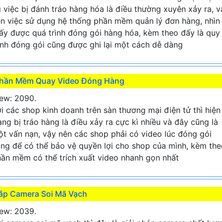
ì việc bị đánh tráo hàng hóa là điều thường xuyên xảy ra, v
n việc sử dụng hệ thống phần mềm quản lý đơn hàng, nhìn
ấy được quá trình đóng gói hàng hóa, kèm theo đấy là quy
ình đóng gói cũng được ghi lại một cách dễ dàng
hần Mềm Quay Video Đóng Hàng
ew: 2090.
i các shop kinh doanh trên sàn thương mại điện tử thì hiện
ạng bị tráo hàng là điều xảy ra cực kì nhiều và đây cũng là
t vấn nạn, vậy nên các shop phải có video lúc đóng gói
ng để có thể bảo vệ quyền lợi cho shop của mình, kèm the
ần mềm có thể trích xuất video nhanh gọn nhất
ắp Camera Soi Mã Vạch
ew: 2039.