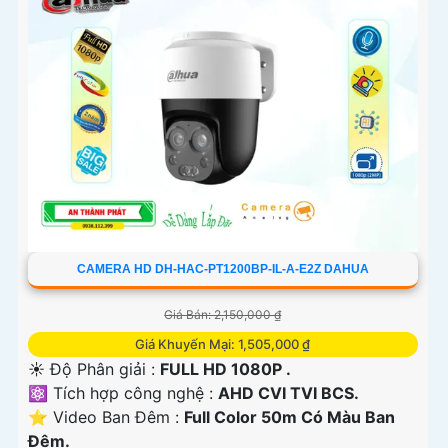
CAMERA HD DH-HAC-PT1200BP-IL-A-E2Z DAHUA
Giá Bán: 2,150,000 ₫
Giá Khuyến Mại: 1,505,000 ₫
☀️ Độ Phân giải :
FULL HD 1080P .
⚛️ Tích hợp công nghệ :
AHD CVI TVI BCS.
⭐ Video Ban Đêm :
Full Color 50m Có Màu Ban
Ðêm.