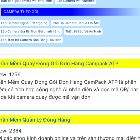
Bản báo giá camera wifi imou mới
Lắp Camera Wifi Vantech
CAMERA THEO GÓI
Lắp Camera Ngoài Trời trọn bộ
Trọn Bộ Camera Dahua Ghi Âm
Lắp Camera Giá Rẻ Trọn Gói chính hãng
Thiết Bị Bảo Vệ An Ninh
Lắp Trọn Bộ Camera Báo Động Hikvision
hần Mềm Quay Đóng Gói Đơn Hàng Campack ATP
ew: 1256.
hần Mềm Quay Đóng Gói Đơn Hàng CamPack ATP là phần
m có tích hợp công nghệ Ai nhận diện và dọc mã QR/ bar
de khi camera quay được mã vận đơn
hần Mềm Quản Lý Đóng Hàng
ew: 2364.
i các shop kinh doanh online và trên sàn thương mại điện 