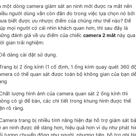
à một dòng camera giám sát an ninh mới được ra mắt nên
hiều người dùng vẫn còn đắn đo trong việc lựa chọn nó bởi
hưa biết được ưu nhược điểm của chúng như thế nào? Để
iúp mọi người có cái nhìn khách quan hơn, thì sau đây là
hững đánh giá về ưu điểm của chiếc
camera 2 mắt
này qua
ời gian trải nghiệm:
 Dễ dàng cài đặt sử dụng.
 Trang bị 2 ống kính (1 cố định, 1 ống kính quay quét 360 đ
amera có thể quan sát được toàn bộ không gian của bạn d
àng
 Chất lượng hình ảnh của camera quan sát 2 ống kính thì
hông có gì để bàn, các chi tiết trong khung hình được thể
ện rõ ràng.
 Camera trang bị nhiều tính năng hiện đại hỗ trợ giám sát b
ệ an ninh được dễ dàng hơn, hiệu quả hơn ví dụ như phát hi
ối tượng chuyển động như người, phương tiện, hỗ trợ ghi hì