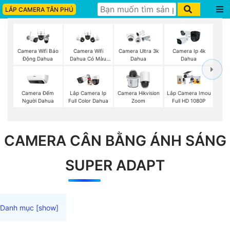
LẮP CAMERA TÂN PHÚ
Camera Wifi Báo
Camera Wifi
Camera Ultra 3k
Camera Ip 4k
Động Dahua
Dahua Có Màu
Dahua
Dahua
Ban Đêm
Camera Đếm
Lắp Camera Ip
Camera Hikvision
Lắp Camera Imou
Người Dahua
Full Color Dahua
Zoom
Full HD 1080P
CAMERA CÂN BẰNG ÁNH SÁNG
SUPER ADAPT