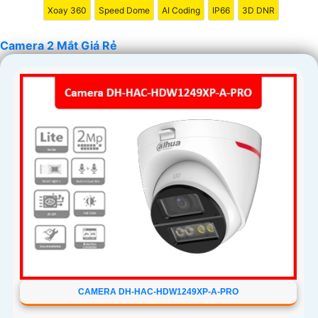
Xoay 360
Speed Dome
AI Coding
IP66
3D DNR
Camera 2 Mắt Giá Rẻ
CAMERA DH-HAC-HDW1249XP-A-PRO