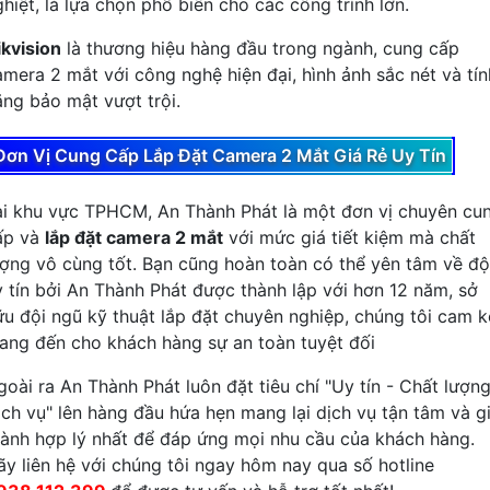
hiệt, là lựa chọn phổ biến cho các công trình lớn.
ikvision
là thương hiệu hàng đầu trong ngành, cung cấp
amera 2 mắt với công nghệ hiện đại, hình ảnh sắc nét và tín
ăng bảo mật vượt trội.
Đơn Vị Cung Cấp Lắp Đặt Camera 2 Mắt Giá Rẻ Uy Tín
ại khu vực TPHCM, An Thành Phát là một đơn vị chuyên cu
ấp và
lắp đặt camera 2 mắt
với mức giá tiết kiệm mà chất
ượng vô cùng tốt. Bạn cũng hoàn toàn có thể yên tâm về độ
y tín bởi An Thành Phát được thành lập với hơn 12 năm, sở
ữu đội ngũ kỹ thuật lắp đặt chuyên nghiệp, chúng tôi cam k
ang đến cho khách hàng sự an toàn tuyệt đối
goài ra An Thành Phát luôn đặt tiêu chí "Uy tín - Chất lượng
ịch vụ" lên hàng đầu hứa hẹn mang lại dịch vụ tận tâm và g
hành hợp lý nhất để đáp ứng mọi nhu cầu của khách hàng.
ãy liên hệ với chúng tôi ngay hôm nay qua số hotline