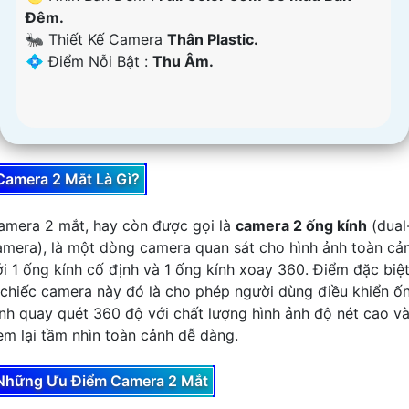
Ðêm.
🐜 Thiết Kế Camera
Thân Plastic.
️💠 Điểm Nỗi Bật :
Thu Âm.
Camera 2 Mắt Là Gì?
amera 2 mắt, hay còn được gọi là
camera 2 ống kính
(dual
amera), là một dòng camera quan sát cho hình ảnh toàn cả
ới 1 ống kính cố định và 1 ống kính xoay 360. Điểm đặc biệ
 chiếc camera này đó là cho phép người dùng điều khiển ố
ính quay quét 360 độ với chất lượng hình ảnh độ nét cao v
em lại tầm nhìn toàn cảnh dễ dàng.
Những Ưu Điểm Camera 2 Mắt