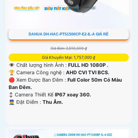
DAHUA DH-HAC-PTS1500CP-E2-IL-A GIÁ RẺ
Giá Bán: 2,510,000 ₫
Giá Khuyến Mại: 1,757,000 ₫
👁 Chất lượng hình Ảnh :
FULL HD 1080P .
🏆 Camera Công nghệ :
AHD CVI TVI BCS.
🔴 Xem Được Ban Đêm :
Full Color 50m Có Màu
Ban Ðêm.
↕️ Camera Thiết Kế
IP67 xoay 360.
️👮 Đặt Điểm :
Thu Âm.