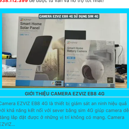
938.112.399
để được tư vấn và hỗ trợ tốt nhất!
GIỚI THIỆU CAMERA EZVIZ EB8 4G
Camera EZVIZ EB8 4G là thiết bị giám sát an ninh hiệu quả
với khả năng kết nối với sever bằng sim 4G giúp camera dễ
dàng lắp đặt được ở những vị trí không có mạng. Camera
EZVIZ...