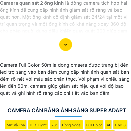
Camera quan sát 2 ống kính
là dòng camera tích hợp hai
ống kính để cung cấp hình ảnh giám sát rõ ràng và bao
quát hơn. Một ống kính cố định giám sát 24/24 tại một vị
trí quan trọng và một ống kính có khả năng xoay 360 độ
cho phép nguời dùng điều khiển quay quét 360 giúp xem
toàn cảnh mọi không gian xung quanh. Với camera 2 mắt
quan sát này, mọi hoạt động diễn ra tại khu vực giám sát
đều không thoát khỏi tầm mắt của bạn.
Camera Full Color 50m là dòng cmaera được trang bị đèn
led trợ sáng vào ban đêm cung cấp hình ảnh quan sát ban
đêm rõ nét với màu sắc chân thực. Với phạm vi chiếu sáng
lên đến 50m, camera giúp giám sát hiệu quả với độ bao
quát và ghi hình rõ ràng các chi tiết vào ban đêm.
CAMERA CÂN BẰNG ÁNH SÁNG SUPER ADAPT
Mic Và Loa
Dual Light
78°
Hồng Ngoại
Full Color
AI
CMOS
'