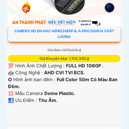
CAMERA HD DH-HAC-HDW1249XP-IL-A-PRO DAHUA CHẤT
LƯỢNG
Giá Bán: 1,575,000 ₫
Giá Khuyến Mại: 1,102,500 ₫
💯 Hình Ành Chất Lượng :
FULL HD 1080P .
🤖️ Công Nghệ :
AHD CVI TVI BCS.
✪ Hình ảnh ban đêm :
Full Color 50m Có Màu Ban
Ðêm.
💢 Mẫu Camera
Dome Plastic.
️🛃 Ưu Điểm :
Thu Âm.