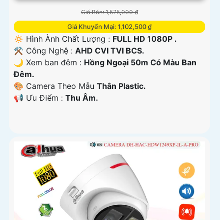
Giá Bán: 1,575,000 ₫
Giá Khuyến Mại: 1,102,500 ₫
🔅 Hình Ành Chất Lượng :
FULL HD 1080P .
⚒ Công Nghệ :
AHD CVI TVI BCS.
🌙 Xem ban đêm :
Hồng Ngoại 50m Có Màu Ban
Ðêm.
🎨 Camera Theo Mẫu
Thân Plastic.
️📢 Ưu Điểm :
Thu Âm.