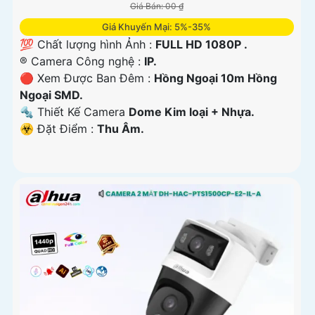
Giá Bán: 00 ₫
Giá Khuyến Mại: 5%-35%
💯 Chất lượng hình Ảnh :
FULL HD 1080P .
®️ Camera Công nghệ :
IP.
🔴 Xem Được Ban Đêm :
Hồng Ngoại 10m Hồng
Ngoại SMD.
🔩 Thiết Kế Camera
Dome Kim loại + Nhựa.
️☣️ Đặt Điểm :
Thu Âm.