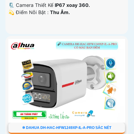
🗜️ Camera Thiết Kế
IP67 xoay 360.
️💫 Điểm Nỗi Bật :
Thu Âm.
✲ DAHUA DH-HAC-HFW1249XP-IL-A-PRO SẮC NÉT