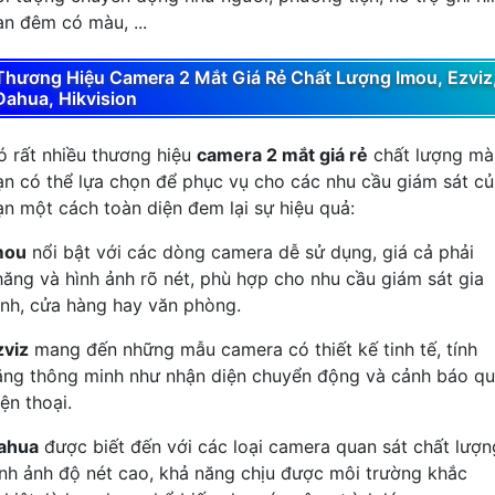
an đêm có màu, ...
Thương Hiệu Camera 2 Mắt Giá Rẻ Chất Lượng Imou, Ezviz
Dahua, Hikvision
ó rất nhiều thương hiệu
camera 2 mắt giá rẻ
chất lượng mà
ạn có thể lựa chọn để phục vụ cho các nhu cầu giám sát c
ạn một cách toàn diện đem lại sự hiệu quả:
mou
nổi bật với các dòng camera dễ sử dụng, giá cả phải
hăng và hình ảnh rõ nét, phù hợp cho nhu cầu giám sát gia
ình, cửa hàng hay văn phòng.
zviz
mang đến những mẫu camera có thiết kế tinh tế, tính
ăng thông minh như nhận diện chuyển động và cảnh báo q
ện thoại.
ahua
được biết đến với các loại camera quan sát chất lượn
ình ảnh độ nét cao, khả năng chịu được môi trường khắc