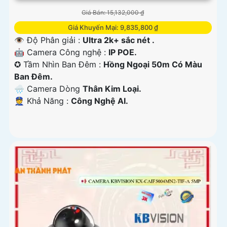
Giá Bán: 15,132,000 ₫
Giá Khuyến Mại: 9,835,800 ₫
👁 Độ Phân giải :
Ultra 2k+ sắc nét .
🤖️ Camera Công nghệ :
IP POE.
✪ Tầm Nhìn Ban Đêm :
Hồng Ngoại 50m Có Màu
Ban Đêm.
🌧️ Camera Dòng
Thân Kim Loại.
️👮 Khả Năng :
Công Nghệ AI.