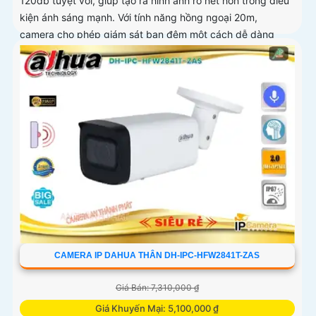
120db tuyệt vời, giúp tạo ra hình ảnh rõ nét hơn trong điều
kiện ánh sáng mạnh. Với tính năng hồng ngoại 20m,
camera cho phép giám sát ban đêm một cách dễ dàng
CAMERA IP DAHUA THÂN DH-IPC-HFW2841T-ZAS
Giá Bán: 7,310,000 ₫
Giá Khuyến Mại: 5,100,000 ₫