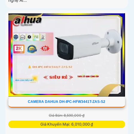
nghệ AI...
CAMERA DAHUA DH-IPC-HFW3441T-ZAS-S2
Giá Bán: 8,590,000 ₫
Giá Khuyến Mại: 6,010,000 ₫