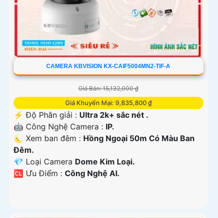
CAMERA KBVISION KX-CAIF5004MN2-TIF-A
Giá Bán: 15,132,000 ₫
Giá Khuyến Mại: 9,835,800 ₫
️⚡ Độ Phân giải :
Ultra 2k+ sắc nét .
🤖️ Công Nghệ Camera :
IP.
🌜 Xem ban đêm :
Hồng Ngoại 50m Có Màu Ban
Đêm.
💎 Loại Camera
Dome Kim Loại.
️🆑 Ưu Điểm :
Công Nghệ AI.