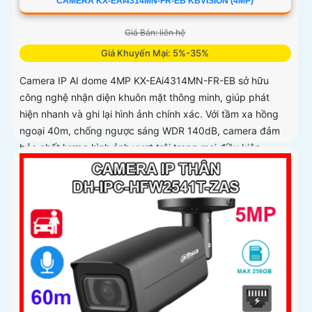
CAMERA KX-EAI4314MN-FR-EB KBVISION (4MP)
Giá Bán: liên hệ
Giá Khuyến Mại: 5%-35%
Camera IP AI dome 4MP KX-EAi4314MN-FR-EB sở hữu
công nghệ nhận diện khuôn mặt thông minh, giúp phát
hiện nhanh và ghi lại hình ảnh chính xác. Với tầm xa hồng
ngoại 40m, chống ngược sáng WDR 140dB, camera đảm
bảo chất lượng hình ảnh vượt trội trong mọi điều kiện