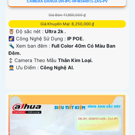
CAMERA DAHUA DH-IPC-HFW3449T1-ZAS-PV
Giá Bán: 11,850,000 ₫
Giá Khuyến Mại: 8,250,000 ₫
🦉 Độ sắc nét :
Ultra 2k .
🌠 Công Nghệ Sử Dụng :
IP POE.
🔦 Xem ban đêm :
Full Color 40m Có Màu Ban
Đêm.
↕️ Camera Theo Mẫu
Thân Kim Loại.
️👮 Ưu Điểm :
Công Nghệ AI.