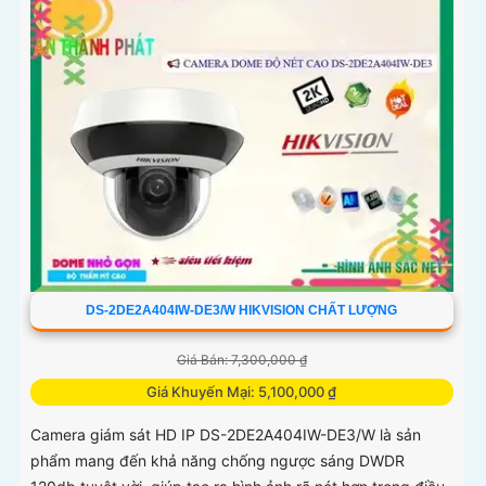
DS-2DE2A404IW-DE3/W HIKVISION CHẤT LƯỢNG
Giá Bán: 7,300,000 ₫
Giá Khuyến Mại: 5,100,000 ₫
Camera giám sát HD IP DS-2DE2A404IW-DE3/W là sản
phẩm mang đến khả năng chống ngược sáng DWDR