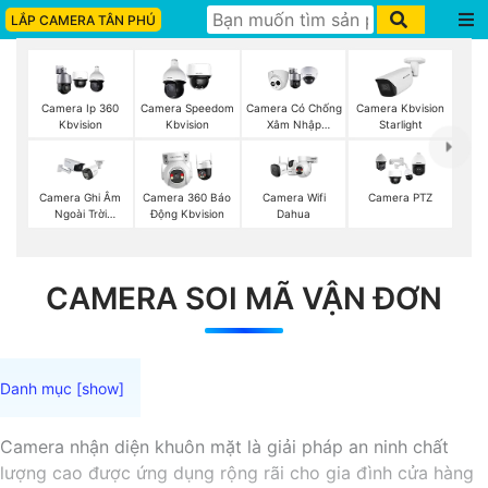
LẮP CAMERA TÂN PHÚ
Camera Ip 360
Camera Speedom
Camera Có Chống
Camera Kbvision
Kbvision
Kbvision
Xâm Nhập
Starlight
Kbvision
Camera Wifi
Camera Ghi Âm
Camera 360 Báo
Camera PTZ
Dahua
Ngoài Trời
Động Kbvision
Kbvision
CAMERA SOI MÃ VẬN ĐƠN
Camera nhận diện khuôn mặt là giải pháp an ninh chất
lượng cao được ứng dụng rộng rãi cho gia đình cửa hàng