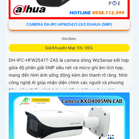
CAMERA DH-IPC-HFW2541T-ZAS DAHUA (5MP)
Giá Bán:
Giá Khuyến Mại: 5%-35%
DH-IPC-HFW2541T-ZAS là camera dòng WizSense kết hợp
giữa độ phân giải 5MP siêu nét và micro ghi âm tích hợp,
mang đến hình ảnh sống động kèm âm thanh rõ ràng. Nhờ
công nghệ AI giúp nhận diện chính xác người và phương
tiện, giảm thiểu cảnh báo sai, tối ưu hiệu quả an ninh