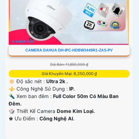
CAMERA DAHUA DH-IPC-HDBW3449R1-ZAS-PV
Giá Bán: 11,850,000 ₫
Giá Khuyến Mại: 8,250,000 ₫
🔅 Độ sắc nét :
Ultra 2k .
⚜️ Công Nghệ Sử Dụng :
IP.
🔦 Xem ban đêm :
Full Color 50m Có Màu Ban
Đêm.
🎲 Thiết Kế Camera
Dome Kim Loại.
️♚ Ưu Điểm :
Công Nghệ AI.