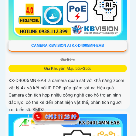
CAMERA KBVISION AI KX-D4005MN-EAB
Giá Bán:
Giá Khuyến Mại: 5%-35%
KX-D4005MN-EAB là camera quan sát với khả năng zoom
vật lý 4x và kết nối IP POE giúp giám sát xa hiệu quả.
Camera còn tích hợp nhiều công nghệ cao hỗ trợ an ninh
đắc lực, có thể kể đến phát hiện vật thể, phân tích người,
xe, biển số, SMD3