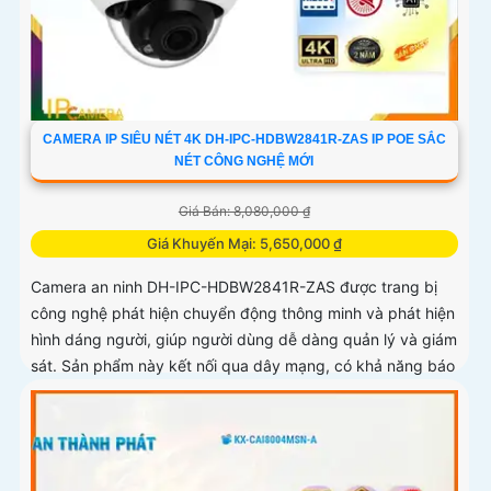
CAMERA IP SIÊU NÉT 4K DH-IPC-HDBW2841R-ZAS IP POE SẮC
NÉT CÔNG NGHỆ MỚI
Giá Bán: 8,080,000 ₫
Giá Khuyến Mại: 5,650,000 ₫
Camera an ninh DH-IPC-HDBW2841R-ZAS được trang bị
công nghệ phát hiện chuyển động thông minh và phát hiện
hình dáng người, giúp người dùng dễ dàng quản lý và giám
sát. Sản phẩm này kết nối qua dây mạng, có khả năng báo
động khi xâm nhập hàng rào ảo