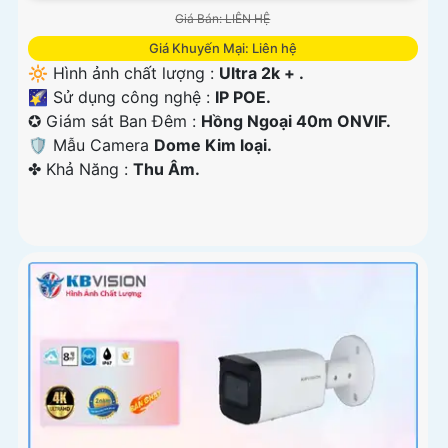
Giá Bán: LIÊN HỆ
Giá Khuyến Mại: Liên hệ
🔆 Hình ảnh chất lượng :
Ultra 2k + .
🌠 Sử dụng công nghệ :
IP POE.
✪ Giám sát Ban Đêm :
Hồng Ngoại 40m ONVIF.
🛡 Mẫu Camera
Dome Kim loại.
️✤ Khả Năng :
Thu Âm.