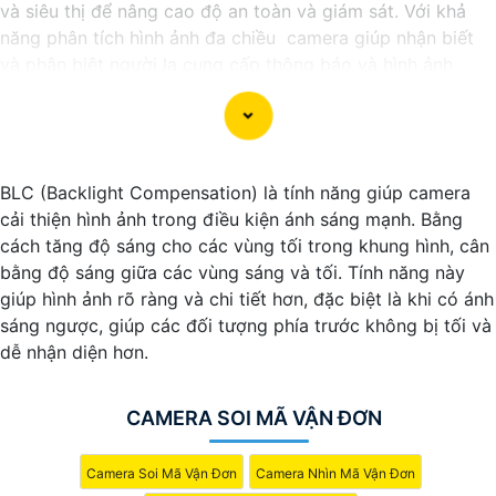
và siêu thị để nâng cao độ an toàn và giám sát. Với khả
năng phân tích hình ảnh đa chiều camera giúp nhận biết
và phân biệt người lạ cung cấp thông báo và hình ảnh
chính xác trong thời gian thực. Tính năng này giúp làm
tăng cường an ninh hơn, ngăn chặn các rủi ro tiềm ẩn và
bảo vệ tài sản hiệu quả. Camera nhận diện khuôn mặt còn
giúp quản lý nhân viên, khách hàng và dịch vụ một cách
BLC (Backlight Compensation) là tính năng giúp camera
hiệu quả và tiện lợi.
cải thiện hình ảnh trong điều kiện ánh sáng mạnh. Bằng
cách tăng độ sáng cho các vùng tối trong khung hình, cân
bằng độ sáng giữa các vùng sáng và tối. Tính năng này
giúp hình ảnh rõ ràng và chi tiết hơn, đặc biệt là khi có ánh
sáng ngược, giúp các đối tượng phía trước không bị tối và
dễ nhận diện hơn.
CAMERA SOI MÃ VẬN ĐƠN
Camera Soi Mã Vận Đơn
Camera Nhìn Mã Vận Đơn