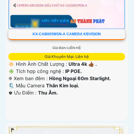
KX-CAI8005MSN-A CAMERA KBVISION
Giá Bán: LIÊN HỆ
Giá Khuyến Mại: Liên hệ
🔅 Hình Ành Chất Lượng :
Ultra 4k 👍🏾 .
✳️ Tích hợp công nghệ :
IP POE.
❈ Xem ban đêm :
Hồng Ngoại 60m Starlight.
🗜️ Mẫu Camera
Thân Kim loại.
️♚ Ưu Điểm :
Thu Âm.