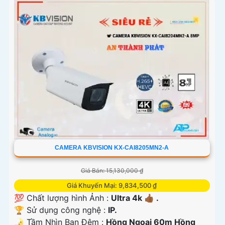
CAMERA KBVISION KX-CAI8205MN2-A
Giá Bán: 15,130,000 ₫
Giá Khuyến Mại: 9,834,500 ₫
💯 Chất lượng hình Ảnh :
Ultra 4k 👍🏾 .
🏆 Sử dụng công nghệ :
IP.
🌛 Tầm Nhìn Ban Đêm :
Hồng Ngoại 60m Hồng