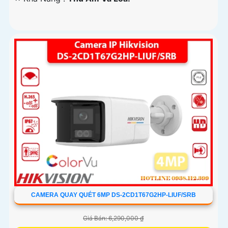
CAMERA QUAY QUÉT 6MP DS-2CD1T67G2HP-LIUF/SRB
Giá Bán: 6,290,000 ₫