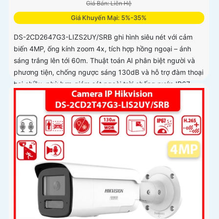
Giá Bán: Liên Hệ
Giá Khuyến Mại: 5%-35%
DS-2CD2647G3-LIZS2UY/SRB ghi hình siêu nét với cảm
biến 4MP, ống kính zoom 4x, tích hợp hồng ngoại – ánh
sáng trắng lên tới 60m. Thuật toán AI phân biệt người và
phương tiện, chống ngược sáng 130dB và hỗ trợ đàm thoại
hai chiều, phù hợp giám sát ngoài trời chống nước IP67