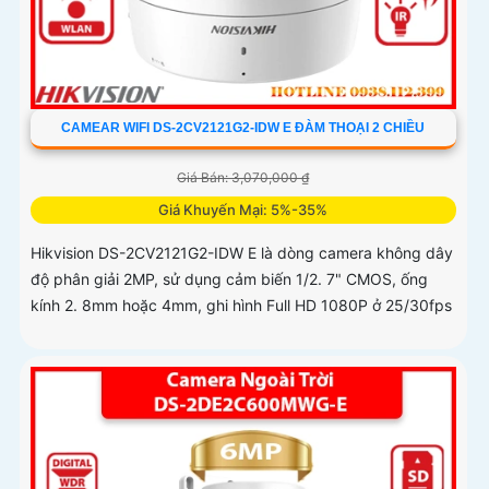
CAMEAR WIFI DS-2CV2121G2-IDW E ĐÀM THOẠI 2 CHIỀU
Giá Bán: 3,070,000 ₫
Giá Khuyến Mại: 5%-35%
Hikvision DS-2CV2121G2-IDW E là dòng camera không dây
độ phân giải 2MP, sử dụng cảm biến 1/2. 7" CMOS, ống
kính 2. 8mm hoặc 4mm, ghi hình Full HD 1080P ở 25/30fps