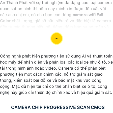
An Thành Phát với sự trải nghiệm đa dạng các loại camera
quan sát an ninh thì hôm nay mình xin được đề xuất với
các anh chị em, cô chú bác các dòng
camera wifi Full
Color
chất lượng, giá sỡ hữu siêu rẻ và đặc biệt là camera
đến từ các thương hiệu nổi tiếng, đảm bảo sự an toàn và
ổn định khi sử dụng.
Công nghệ phát hiện phương tiện sử dụng AI và thuật toán
học máy để nhận diện và phân loại các loại xe như ô tô, xe
tải trong hình ảnh hoặc video. Camera có thể phân biệt
phương tiện một cách chính xác, hỗ trợ giám sát giao
thông, kiểm soát bãi đỗ xe và bảo mật khu vực công
cộng. Mặc dù hiện tại chỉ có thể phân biệt xe ô tô, công
nghệ này giúp cải thiện độ chính xác và hiệu quả giám sát.
'
CAMERA CHIP PROGRESSIVE SCAN CMOS