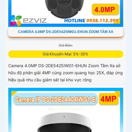
CAMERA 4.0MP DS-2DE5425IWG1-EHUN ZOOM TẦM XA
Giá Bán:
Giá Khuyến Mại: 5%-35%
Camera 4.0MP DS-2DE5425IWG1-EHUN Zoom Tầm Xa sở
hữu độ phân giải 4MP cùng zoom quang học 25X, đáp ứng
hiệu quả nhu cầu giám sát tại khu vực rộng