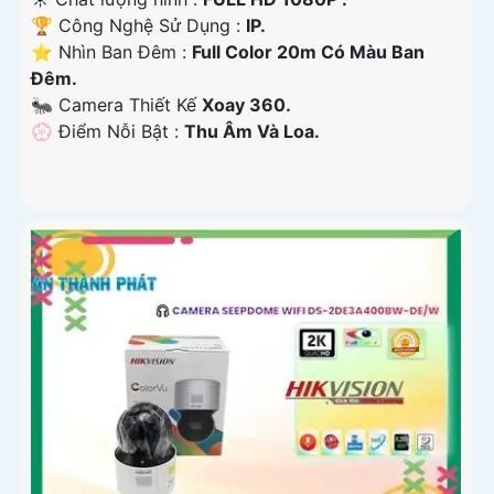
🏆 Công Nghệ Sử Dụng :
IP.
⭐ Nhìn Ban Đêm :
Full Color 20m Có Màu Ban
Ðêm.
🐜 Camera Thiết Kế
Xoay 360.
️💮 Điểm Nỗi Bật :
Thu Âm Và Loa.