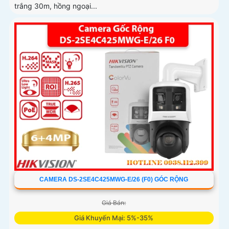
trắng 30m, hồng ngoại...
CAMERA DS-2SE4C425MWG-E/26 (F0) GÓC RỘNG
Giá Bán:
Giá Khuyến Mại: 5%-35%