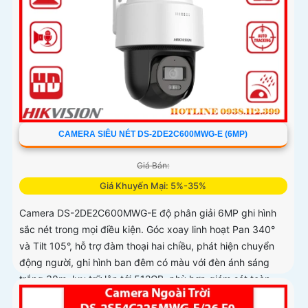
CAMERA SIÊU NÉT DS-2DE2C600MWG-E (6MP)
Giá Bán:
Giá Khuyến Mại: 5%-35%
Camera DS-2DE2C600MWG-E độ phân giải 6MP ghi hình
sắc nét trong mọi điều kiện. Góc xoay linh hoạt Pan 340°
và Tilt 105°, hỗ trợ đàm thoại hai chiều, phát hiện chuyển
động người, ghi hình ban đêm có màu với đèn ánh sáng
trắng 30m, lưu trữ lên tới 512GB, phù hợp giám sát toàn
diện