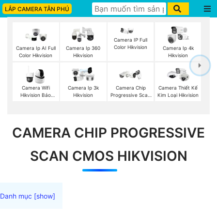
LẮP CAMERA TÂN PHÚ
Camera IP Full
Color Hikvision
Camera Ip AI Full
Camera Ip 360
Camera Ip 4k
Color Hikvision
Hikvision
Hikvision
Camera Wifi
Camera Ip 3k
Camera Chip
Camera Thiết Kế
Hikvision Báo
Hikvision
Progressive Scan
Kim Loại Hikvision
Động
CMOS Hikvision
CAMERA CHIP PROGRESSIVE
SCAN CMOS HIKVISION