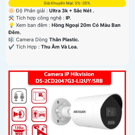
Giá Khuyến Mại: 5%-35%
🔆 Độ Phân giải :
Ultra 3k + Sắc Nét .
⚒ Tích hợp công nghệ :
IP.
💡 Xem ban đêm :
Hồng Ngoại 20m Có Màu Ban
Ðêm.
🎼️ Camera Dòng
Thân Plastic.
️✔️ Tích Hợp :
Thu Âm Và Loa.