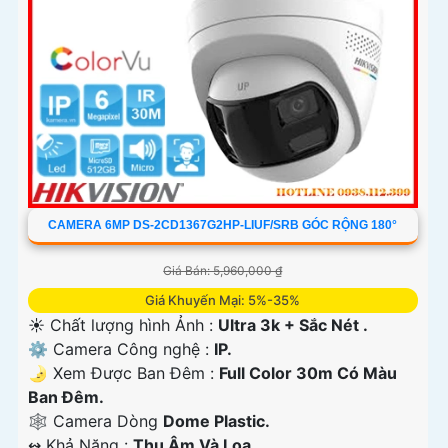
CAMERA 6MP DS-2CD1367G2HP-LIUF/SRB GÓC RỘNG 180°
Giá Bán: 5,960,000 ₫
Giá Khuyến Mại: 5%-35%
☀️ Chất lượng hình Ảnh :
Ultra 3k + Sắc Nét .
⚙ Camera Công nghệ :
IP.
🌛 Xem Được Ban Đêm :
Full Color 30m Có Màu
Ban Ðêm.
🕸️ Camera Dòng
Dome Plastic.
️↭ Khả Năng :
Thu Âm Và Loa.