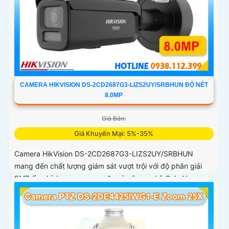
CAMERA HIKVISION DS-2CD2687G3-LIZS2UY/SRBHUN ĐỘ NÉT
8.0MP
Giá Bán:
Giá Khuyến Mại: 5%-35%
Camera HikVision DS-2CD2687G3-LIZS2UY/SRBHUN
mang đến chất lượng giám sát vượt trội với độ phân giải
8MP ống kính zoom quang 4x và công nghệ ColorVu