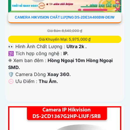
CAMERA HIKVISION CHẤT LƯỢNG DS-2DE3A400BW-DE/W
Giá Bán: 8,540,000 ₫
Giá Khuyến Mại: 5,975,000 ₫
👀 Hình Ành Chất Lượng :
Ultra 2k .
🕉️ Tích hợp công nghệ :
IP.
❈ Xem ban đêm :
Hồng Ngoại 10m Hồng Ngoại
SMD.
🛡 Camera Dòng
Xoay 360.
️💮 Ưu Điểm :
Thu Âm.