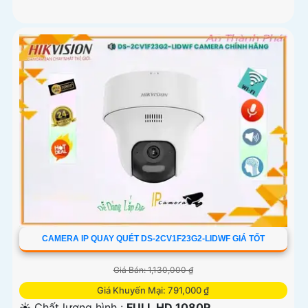
CAMERA IP QUAY QUÉT DS-2CV1F23G2-LIDWF GIÁ TỐT
Giá Bán: 1,130,000 ₫
Giá Khuyến Mại: 791,000 ₫
☀️ Chất lượng hình :
FULL HD 1080P .