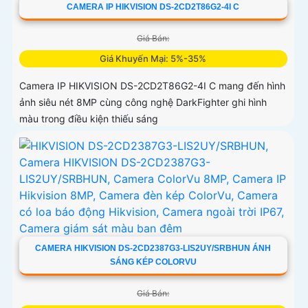
CAMERA IP HIKVISION DS-2CD2T86G2-4I C
Giá Bán:
Giá Khuyến Mại: 5%-35%
Camera IP HIKVISION DS-2CD2T86G2-4I C mang đến hình
ảnh siêu nét 8MP cùng công nghệ DarkFighter ghi hình
màu trong điều kiện thiếu sáng
CAMERA HIKVISION DS-2CD2387G3-LIS2UY/SRBHUN ÁNH
SÁNG KÉP COLORVU
Giá Bán: