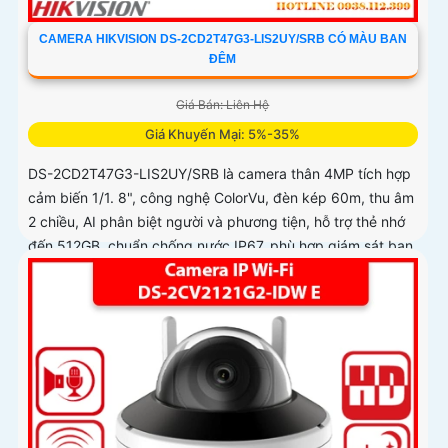
CAMERA HIKVISION DS-2CD2T47G3-LIS2UY/SRB CÓ MÀU BAN
ĐÊM
Giá Bán: Liên Hệ
Giá Khuyến Mại: 5%-35%
DS-2CD2T47G3-LIS2UY/SRB là camera thân 4MP tích hợp
cảm biến 1/1. 8", công nghệ ColorVu, đèn kép 60m, thu âm
2 chiều, AI phân biệt người và phương tiện, hỗ trợ thẻ nhớ
đến 512GB, chuẩn chống nước IP67, phù hợp giám sát ban
đêm màu sắc 24/7