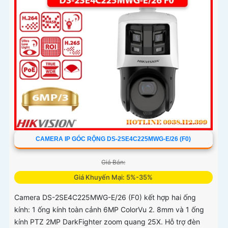
CAMERA IP GÓC RỘNG DS-2SE4C225MWG-E/26 (F0)
Giá Bán:
Giá Khuyến Mại: 5%-35%
Camera DS-2SE4C225MWG-E/26 (F0) kết hợp hai ống
kính: 1 ống kính toàn cảnh 6MP ColorVu 2. 8mm và 1 ống
kính PTZ 2MP DarkFighter zoom quang 25X. Hỗ trợ đèn