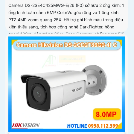
Camera DS-2SE4C425MWG-E/26 (F0) sở hữu 2 ống kính: 1
ống kính toàn cảnh 6MP ColorVu góc rộng và 1 ống kính
PTZ 4MP zoom quang 25X. Hỗ trợ ghi hình màu trong điều
kiện thiếu sáng, tích hợp công nghệ DarkFighter, hồng
ngoại 100m, đèn trắng 30m, Face Capture, chống rung EIS
và chuẩn nén H