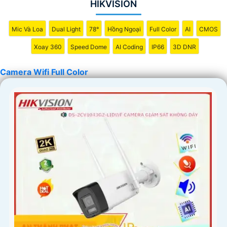
HIKVISION
Mic Và Loa
Dual Light
78°
Hồng Ngoại
Full Color
AI
CMOS
Xoay 360
Speed Dome
AI Coding
IP66
3D DNR
Camera Wifi Full Color