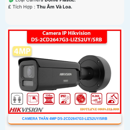
️₤ Tích Hợp :
Thu Âm Và Loa.
CAMERA THÂN 4MP DS-2CD2647G3-LIZS2UY/SRB