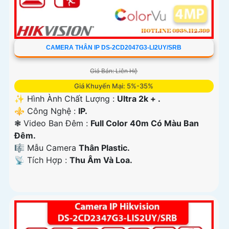
CAMERA THÂN IP DS-2CD2047G3-LI2UY/SRB
Giá Bán: Liên Hệ
Giá Khuyến Mại: 5%-35%
✨ Hình Ành Chất Lượng :
Ultra 2k + .
⚜️ Công Nghệ :
IP.
❃ Video Ban Đêm :
Full Color 40m Có Màu Ban
Ðêm.
🎼️ Mẫu Camera
Thân Plastic.
️📡 Tích Hợp :
Thu Âm Và Loa.