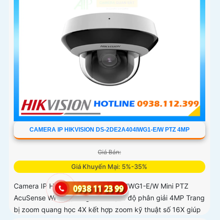
CAMERA IP HIKVISION DS-2DE2A404IWG1-E/W PTZ 4MP
Giá Bán:
Giá Khuyến Mại: 5%-35%
Camera IP Hikvision DS-2DE2A404IWG1-E/W Mini PTZ
AcuSense Wi-Fi là dòng camera có độ phân giải 4MP Trang
bị zoom quang học 4X kết hợp zoom kỹ thuật số 16X giúp