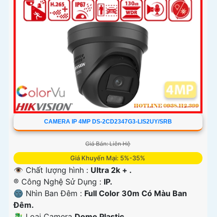
CAMERA IP 4MP DS-2CD2347G3-LIS2UY/SRB
Giá Bán: Liên Hệ
Giá Khuyến Mại: 5%-35%
👁 Chất lượng hình :
Ultra 2k + .
®️ Công Nghệ Sử Dụng :
IP.
🌚 Nhìn Ban Đêm :
Full Color 30m Có Màu Ban
Ðêm.
🐉️ Loại Camera
Dome Plastic.