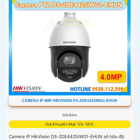
CAMERA IP 4MP HIKVISION DS-2DE4425IWG1-EHUN
Giá Bán:
Giá Khuyến Mại: 5%-35%
Camera IP HikVision DS-2DE4425IWG1-EHUN sở hữu độ