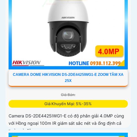
CAMERA DOME HIKVISION DS-2DE4425IWG1-E ZOOM TẦM XA
25X
Giá Bán:
Giá Khuyến Mại: 5%-35%
Camera DS-2DE4425IWG1-E có độ phân giải 4.0MP cùng
với Hồng ngoại 100m IR giám sát sắc nét và ổng định cả
ngày và đêm