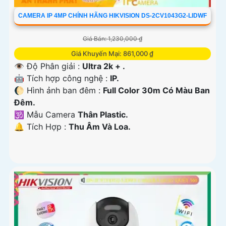
CAMERA IP 4MP CHÍNH HÃNG HIKVISION DS-2CV1043G2-LIDWF
Giá Bán: 1,230,000 ₫
Giá Khuyến Mại: 861,000 ₫
👁 Độ Phân giải :
Ultra 2k + .
🤖️ Tích hợp công nghệ :
IP.
🌔 Hình ảnh ban đêm :
Full Color 30m Có Màu Ban
Ðêm.
🕉️ Mẫu Camera
Thân Plastic.
️🔔 Tích Hợp :
Thu Âm Và Loa.