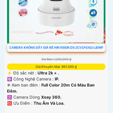
CAMERA KHÔNG DÂY GIÁ RẺ HIKVISION DS-2CV1F43G2-LIDWF
Giá Bán: 1,230,000 ₫
Giá Khuyến Mại: 861,000 ₫
️⚡ Độ sắc nét :
Ultra 2k + .
⚛️ Công Nghệ Camera :
IP.
❈ Xem ban đêm :
Full Color 20m Có Màu Ban
Ðêm.
🕉️ Camera Dòng
Xoay 360.
️🆑 Ưu Điểm :
Thu Âm Và Loa.