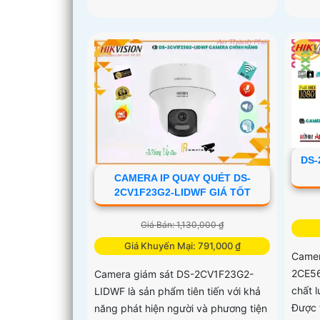
DS-
CAMERA IP QUAY QUÉT DS-
2CV1F23G2-LIDWF GIÁ TỐT
Giá Bán: 1,130,000 ₫
Giá Khuyến Mại: 791,000 ₫
Camer
2CE56
Camera giám sát DS-2CV1F23G2-
chất 
LIDWF là sản phẩm tiên tiến với khả
Được 
năng phát hiện người và phương tiện