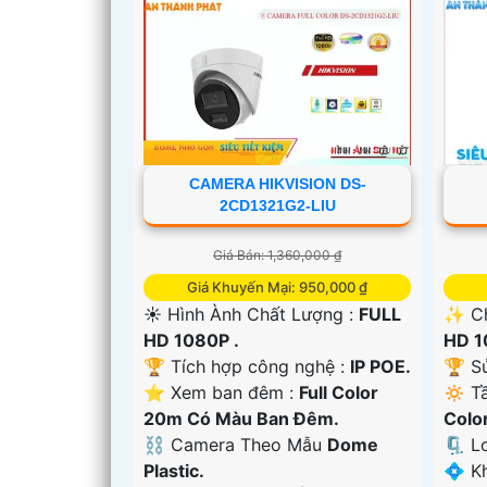
'
CAMERA HIKVISION DS-
2CD1321G2-LIU
Giá Bán: 1,360,000 ₫
Giá Khuyến Mại: 950,000 ₫
☀️ Hình Ành Chất Lượng :
FULL
✨ Ch
HD 1080P .
HD 1
🏆 Tích hợp công nghệ :
IP POE.
🏆 S
⭐ Xem ban đêm :
Full Color
🔅 T
20m Có Màu Ban Ðêm.
Colo
⛓ Camera Theo Mẫu
Dome
🗜️ 
Plastic.
️💠 