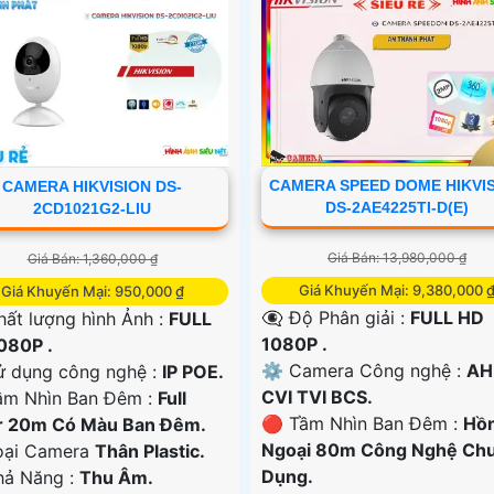
CAMERA SPEED DOME HIKVI
CAMERA HIKVISION DS-
DS-2AE4225TI-D(E)
2CD1021G2-LIU
Giá Bán: 13,980,000 ₫
Giá Bán: 1,360,000 ₫
Giá Khuyến Mại: 9,380,000 
Giá Khuyến Mại: 950,000 ₫
👁️‍🗨 Độ Phân giải :
FULL HD
ất lượng hình Ảnh :
FULL
1080P .
080P .
⚙ Camera Công nghệ :
AH
ử dụng công nghệ :
IP POE.
CVI TVI BCS.
ầm Nhìn Ban Đêm :
Full
🔴 Tầm Nhìn Ban Đêm :
Hồ
r 20m Có Màu Ban Ðêm.
Ngoại 80m Công Nghệ Ch
Loại Camera
Thân Plastic.
Dụng.
Khả Năng :
Thu Âm.