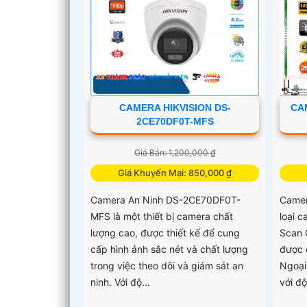
CAMERA HIKVISION DS-
CAM
2CE70DF0T-MFS
Giá Bán: 1,200,000 ₫
Giá Khuyến Mại: 850,000 ₫
Camera An Ninh DS-2CE70DF0T-
Camer
MFS là một thiết bị camera chất
loại 
lượng cao, được thiết kế để cung
Scan 
cấp hình ảnh sắc nét và chất lượng
được 
trong việc theo dõi và giám sát an
Ngoại
ninh. Với độ...
với đ