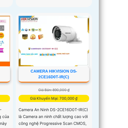
CAMERA HIKVISION DS-
2CE16D0T-IR(C)
Giá Bán: 890,000 ₫
Giá Khuyến Mại: 700,000 ₫
-
Camera An Ninh DS-2CE16D0T-IR(C)
g của
là Camera an ninh chất lượng cao với
 này
công nghệ Progressive Scan CMOS,