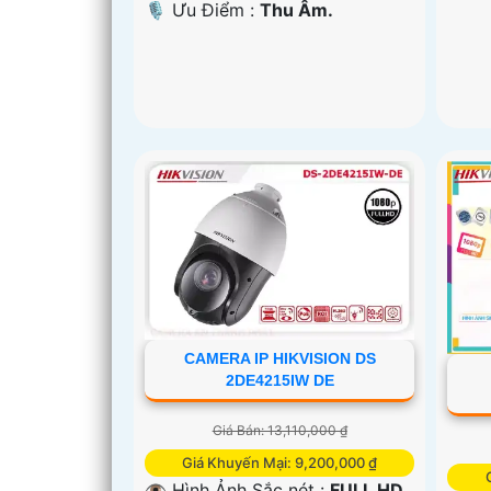
️🎙 Ưu Điểm :
Thu Âm.
CAMERA IP HIKVISION DS
2DE4215IW DE
Giá Bán: 13,110,000 ₫
Giá Khuyến Mại: 9,200,000 ₫
👁 Hình Ảnh Sắc nét :
FULL HD