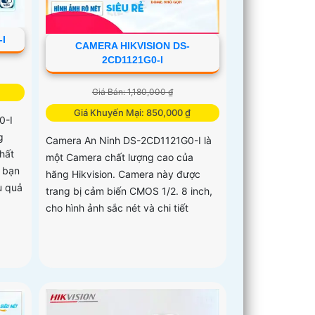
-I
CAMERA HIKVISION DS-
2CD1121G0-I
Giá Bán: 1,180,000 ₫
Giá Khuyến Mại: 850,000 ₫
0-I
g
Camera An Ninh DS-2CD1121G0-I là
hất
một Camera chất lượng cao của
p bạn
hãng Hikvision. Camera này được
u quả
trang bị cảm biến CMOS 1/2. 8 inch,
cho hình ảnh sắc nét và chi tiết