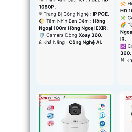
🔆 H
1080P .
HD 1
®️ Trang Bị Công Nghệ :
IP POE.
✳️ C
🌔 Tầm Nhìn Ban Đêm :
Hồng
🌈 T
Ngoại 100m Hồng Ngoại EXIR.
Ngoạ
🛡 Camera Dòng
Xoay 360.
IR.
️₤ Khả Năng :
Công Nghệ AI.
🕉️ 
360.
️⌘ K