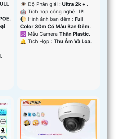
ULL
👁 Độ Phân giải :
Ultra 2k + .
🤖️ Tích hợp công nghệ :
IP.
 POE.
🌔 Hình ảnh ban đêm :
Full
ại
Color 30m Có Màu Ban Ðêm.
🕉️ Mẫu Camera
Thân Plastic.
️🔔 Tích Hợp :
Thu Âm Và Loa.
.