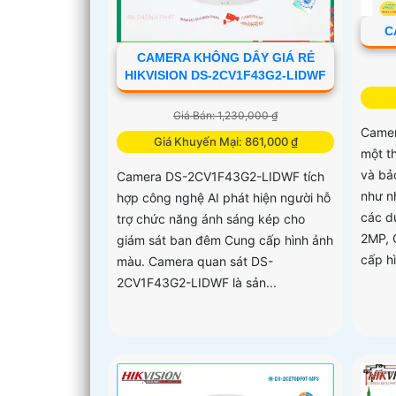
C
CAMERA KHÔNG DÂY GIÁ RẺ
HIKVISION DS-2CV1F43G2-LIDWF
Giá Bán: 1,230,000 ₫
Camer
Giá Khuyến Mại: 861,000 ₫
một t
và bả
Camera DS-2CV1F43G2-LIDWF tích
như n
hợp công nghệ AI phát hiện người hỗ
các dự
trợ chức năng ánh sáng kép cho
2MP, 
giám sát ban đêm Cung cấp hình ảnh
cấp hì
màu. Camera quan sát DS-
2CV1F43G2-LIDWF là sản...