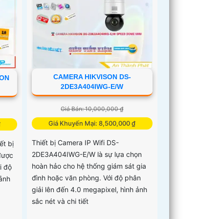
CAMERA HIKVISON DS-
ION
2DE3A404IWG-E/W
Giá Bán: 10,000,000 ₫
Giá Khuyến Mại: 8,500,000 ₫
₫
Thiết bị Camera IP Wifi DS-
t bị
2DE3A404IWG-E/W là sự lựa chọn
 được
hoàn hảo cho hệ thống giám sát gia
i độ
đình hoặc văn phòng. Với độ phân
 ảnh
giải lên đến 4.0 megapixel, hình ảnh
sắc nét và chi tiết