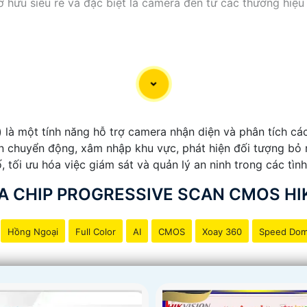
sỡ hữu siêu rẻ và đặc biệt là camera đến từ các thương hiệu
e) là một tính năng hỗ trợ camera nhận diện và phân tích c
ện chuyển động, xâm nhập khu vực, phát hiện đối tượng bỏ 
, tối ưu hóa việc giám sát và quản lý an ninh trong các tì
 CHIP PROGRESSIVE SCAN CMOS HI
Hồng Ngoại
Full Color
AI
CMOS
Xoay 360
Speed Do