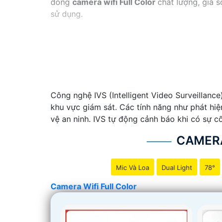
dòng
camera wifi Full Color
chất lượng, giá 
sử dụng.
Công nghệ IVS (Intelligent Video Surveillanc
khu vực giám sát. Các tính năng như phát hi
vệ an ninh. IVS tự động cảnh báo khi có sự cố
CAMERA
Mic Và Loa
Dual Light
78°
Camera Wifi Full Color