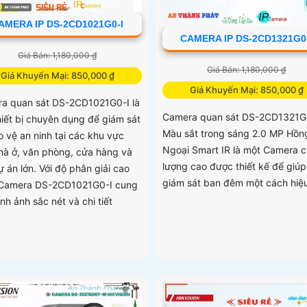
AMERA IP DS-2CD1021G0-I
CAMERA IP DS-2CD1321G0
Giá Bán: 1,180,000 ₫
Giá Bán: 1,180,000 ₫
Giá Khuyến Mại: 850,000 ₫
Giá Khuyến Mại: 850,000 ₫
a quan sát DS-2CD1021G0-I là
Camera quan sát DS-2CD1321G
hiết bị chuyên dụng để giám sát
Màu sắt trong sáng 2.0 MP Hồn
o vệ an ninh tại các khu vực
Ngoại Smart IR là một Camera c
hà ở, văn phòng, cửa hàng và
lượng cao được thiết kế để giú
 án lớn. Với độ phân giải cao
giám sát ban đêm một cách hiệ
Camera DS-2CD1021G0-I cung
nh ảnh sắc nét và chi tiết