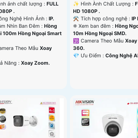
ình ảnh chất lượng :
FULL
✨ Hình Ành Chất Lượng :
F
080P .
HD 1080P .
ông Nghệ Hình Ảnh :
IP.
⚒ Tích hợp công nghệ :
IP
ầm Nhìn Ban Đêm :
Hồng
❈ Xem ban đêm :
Hồng Ngo
i 100m Hồng Ngoại Smart
10m Hồng Ngoại SMD.
🕉️ Camera Theo Mẫu
Xoay
Camera Theo Mẫu
Xoay
360.
️💎 Ưu Điểm :
Công Nghệ AI
hả Năng :
Xoay Zoom.