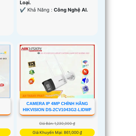
Loại.
️✔️ Khả Năng :
Công Nghệ AI.
CAMERA IP 4MP CHÍNH HÃNG
HIKVISION DS-2CV1043G2-LIDWF
Giá Bán: 1,230,000 ₫
Giá Khuyến Mại: 861,000 ₫