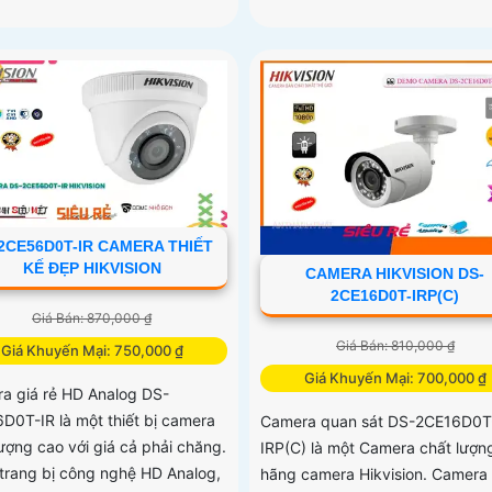
2CE56D0T-IR CAMERA THIẾT
KẾ ĐẸP HIKVISION
CAMERA HIKVISION DS-
2CE16D0T-IRP(C)
Giá Bán: 870,000 ₫
Giá Bán: 810,000 ₫
Giá Khuyến Mại: 750,000 ₫
Giá Khuyến Mại: 700,000 ₫
a giá rẻ HD Analog DS-
D0T-IR là một thiết bị camera
Camera quan sát DS-2CE16D0T
lượng cao với giá cả phải chăng.
IRP(C) là một Camera chất lượn
trang bị công nghệ HD Analog,
hãng camera Hikvision. Camera