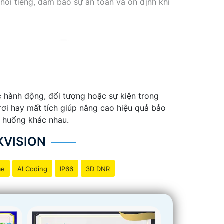
 nổi tiếng, đảm bảo sự an toàn và ổn định khi
ác hành động, đối tượng hoặc sự kiện trong
rơi hay mất tích giúp nâng cao hiệu quả bảo
nh huống khác nhau.
KVISION
me
AI Coding
IP66
3D DNR