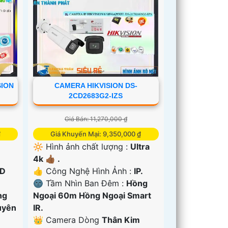
SION
CAMERA HIKVISION DS-
2CD2683G2-IZS
Giá Bán: 11,270,000 ₫
₫
Giá Khuyến Mại: 9,350,000 ₫
🔆 Hình ảnh chất lượng :
Ultra
4k 👍🏾 .
D
👍 Công Nghệ Hình Ảnh :
IP.
🌚 Tầm Nhìn Ban Đêm :
Hồng
ng
Ngoại 60m Hồng Ngoại Smart
uyên
IR.
👑 Camera Dòng
Thân Kim