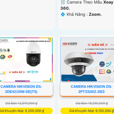
⛓ Camera Theo Mẫu
Xoay
360.
️💠 Khả Năng :
Zoom.
CAMERA HIKVISION DS-
CAMERA HIKVISION DS-
2DE4215IW-DE(T5)
2PT3326IZ-DE3
Giá Bán: 12,570,000 ₫
Giá Bán: 15,230,000 ₫
Giá Khuyến Mại: 9,200,000 ₫
Giá Khuyến Mại: 9,150,000 ₫