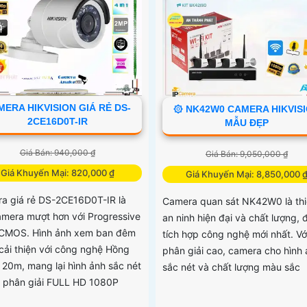
ERA HIKVISION GIÁ RẺ DS-
۞ NK42W0 CAMERA HIKVIS
2CE16D0T-IR
MẪU ĐẸP
Giá Bán: 940,000 ₫
Giá Bán: 9,050,000 ₫
Giá Khuyến Mại: 820,000 ₫
Giá Khuyến Mại: 8,850,000 
a giá rẻ DS-2CE16D0T-IR là
Camera quan sát NK42W0 là thiế
camera mượt hơn với Progressive
an ninh hiện đại và chất lượng,
CMOS. Hình ảnh xem ban đêm
tích hợp công nghệ mới nhất. Vớ
cải thiện với công nghệ Hồng
phân giải cao, camera cho hình
 20m, mang lại hình ảnh sắc nét
sắc nét và chất lượng màu sắc
ộ phân giải FULL HD 1080P