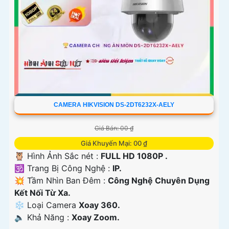
CAMERA HIKVISION DS-2DT6232X-AELY
Giá Bán: 00 ₫
Giá Khuyến Mại: 00 ₫
🦉 Hình Ảnh Sắc nét :
FULL HD 1080P .
🕉️ Trang Bị Công Nghệ :
IP.
💥 Tầm Nhìn Ban Đêm :
Công Nghệ Chuyên Dụng
Kết Nối Từ Xa.
❄ Loại Camera
Xoay 360.
️🔈 Khả Năng :
Xoay Zoom.