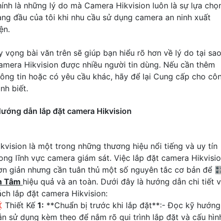
hính là những lý do mà Camera Hikvision luôn là sự lựa chọ
àng đầu của tôi khi nhu cầu sử dụng camera an ninh xuất
ện.
y vọng bài văn trên sẽ giúp bạn hiểu rõ hơn về lý do tại sa
amera Hikvision được nhiều người tin dùng. Nếu cần thêm
hông tin hoặc có yêu cầu khác, hãy để lại Cung cấp cho cô
ình biết.
ướng dẫn lắp đặt camera Hikvision
ikvision là một trong những thương hiệu nổi tiếng và uy tín
rong lĩnh vực camera giám sát. Việc lắp đặt camera Hikvisi
ơn giản nhưng cần tuân thủ một số nguyên tắc cơ bản để 
n Tâm
hiệu quả và an toàn. Dưới đây là hướng dẫn chi tiết 
ách lắp đặt camera Hikvision:
 Thiết Kế
1:
**Chuẩn bị trước khi lắp đặt**:- Đọc kỹ hướng
ẫn sử dụng kèm theo để nắm rõ qui trình lắp đặt và cấu hìn