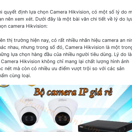
hi quyết định lựa chọn Camera Hikvision, có một số lý do 
ạn nên xem xét. Dưới đây là một bài văn chi tiết về lý do lự
họn camera Hikvision:
rên thị trường hiện nay, có rất nhiều nhãn hiệu camera an ni
hác nhau, nhưng trong số đó, Camera Hikvision là một tron
hững lựa chọn hàng đầu của nhiều người tiêu dùng. Lý do là
ì Camera Hikvision không chỉ mang lại chất lượng hình ảnh
ắc nét mà còn có nhiều ưu điểm vượt trội so với các sản
hẩm cùng loại.