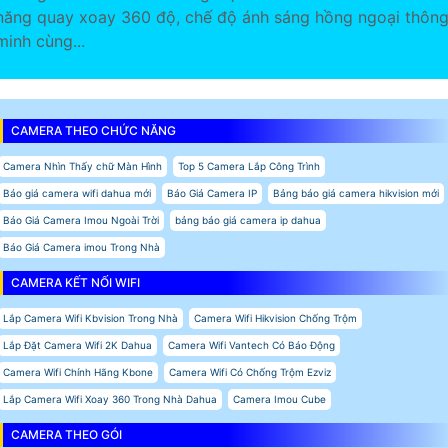
năng quay xoay 360 độ, chế độ ánh sáng hồng ngoại thôn
minh cùng...
CAMERA THEO CHỨC NĂNG
Camera Nhìn Thấy chữ Màn Hình
Top 5 Camera Lắp Công Trình
Báo giá camera wifi dahua mới
Báo Giá Camera IP
Bảng báo giá camera hikvision mới
Báo Giá Camera Imou Ngoài Trời
bảng báo giá camera ip dahua
Báo Giá Camera imou Trong Nhà
CAMERA KẾT NỐI WIFI
Lắp Camera Wifi Kbvision Trong Nhà
Camera Wifi Hikvision Chống Trộm
Lắp Đặt Camera Wifi 2K Dahua
Camera Wifi Vantech Có Báo Động
Camera Wifi Chính Hãng Kbone
Camera Wifi Có Chống Trộm Ezviz
Lắp Camera Wifi Xoay 360 Trong Nhà Dahua
Camera Imou Cube
CAMERA THEO GÓI