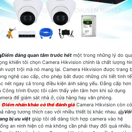

Điểm đáng quan tâm trước hết
một trong những lý do qu
rọng khiến tôi chọn Camera Hikvision chính là chất lượng hì
nh vượt trội mà nó mang lại. Camera Hikvision được trang b
ông nghệ cao cấp, cho phép bắt được những chi tiết tinh tế
ắc nét ngay cả trong điều kiện ánh sáng yếu. Đẳng cấp hơn
ả Công trình Được tôi cảm thấy yên tâm hơn khi sử dụng
amera để giám sát nhà ở, cửa hàng hay văn phòng.

Điểm nhấn khác có thể đánh giá
Camera Hikvision còn c
hả năng tương thích cao với nhiều thiết bị khác nhau. 🤖️
Với
ang bị ưu việt
giúp tôi dễ dàng tích hợp camera vào hệ
hống an ninh hiện có mà không cần phải thay đổi quá nhiều.