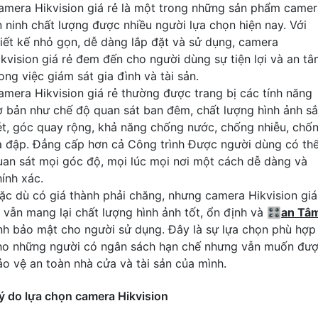
amera Hikvision giá rẻ là một trong những sản phẩm camer
n ninh chất lượng được nhiều người lựa chọn hiện nay. Với
hiết kế nhỏ gọn, dễ dàng lắp đặt và sử dụng, camera
ikvision giá rẻ đem đến cho người dùng sự tiện lợi và an t
ong việc giám sát gia đình và tài sản.
amera Hikvision giá rẻ thường được trang bị các tính năng
ơ bản như chế độ quan sát ban đêm, chất lượng hình ảnh s
ét, góc quay rộng, khả năng chống nước, chống nhiễu, chố
a đập. Đẳng cấp hơn cả Công trình Được người dùng có th
uan sát mọi góc độ, mọi lúc mọi nơi một cách dễ dàng và
hính xác.
ặc dù có giá thành phải chăng, nhưng camera Hikvision giá
ẻ vẫn mang lại chất lượng hình ảnh tốt, ổn định và 🎛
an Tâ
ính bảo mật cho người sử dụng. Đây là sự lựa chọn phù hợp
ho những người có ngân sách hạn chế nhưng vẫn muốn đư
ảo vệ an toàn nhà cửa và tài sản của mình.
ý do lựa chọn camera Hikvision