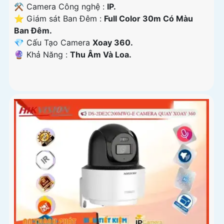
⚒ Camera Công nghệ :
IP.
⭐ Giám sát Ban Đêm :
Full Color 30m Có Màu
Ban Ðêm.
💎 Cấu Tạo Camera
Xoay 360.
️🔮 Khả Năng :
Thu Âm Và Loa.