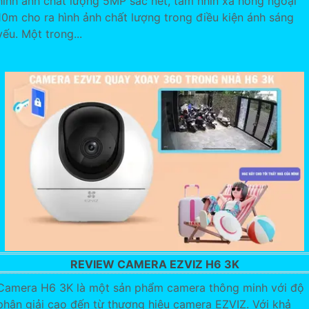
hình ảnh chất lượng 5MP sắc nét, tầm nhìn xa hồng ngoại
10m cho ra hình ảnh chất lượng trong điều kiện ánh sáng
yếu. Một trong...
REVIEW CAMERA EZVIZ H6 3K
Camera H6 3K là một sản phẩm camera thông minh với độ
phân giải cao đến từ thương hiệu camera EZVIZ. Với khả