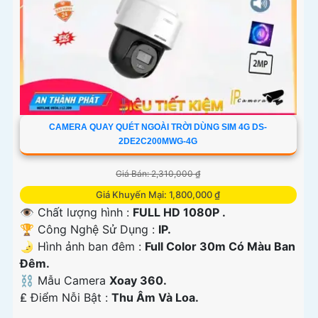
CAMERA QUAY QUÉT NGOÀI TRỜI DÙNG SIM 4G DS-
2DE2C200MWG-4G
Giá Bán: 2,310,000 ₫
Giá Khuyến Mại: 1,800,000 ₫
👁 Chất lượng hình :
FULL HD 1080P .
🏆 Công Nghệ Sử Dụng :
IP.
🌛 Hình ảnh ban đêm :
Full Color 30m Có Màu Ban
Ðêm.
⛓ Mẫu Camera
Xoay 360.
️₤ Điểm Nỗi Bật :
Thu Âm Và Loa.