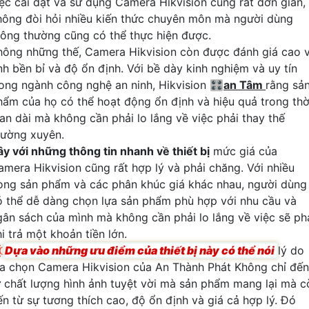
iệc cài đặt và sử dụng Camera Hikvision cũng rất đơn giản,
hông đòi hỏi nhiều kiến thức chuyên môn mà người dùng
hông thường cũng có thể thực hiện được.
hông những thế, Camera Hikvision còn được đánh giá cao 
ính bền bỉ và độ ổn định. Với bề dày kinh nghiệm và uy tín
rong ngành công nghệ an ninh, Hikvision 🎛
an Tâm
rằng sả
hẩm của họ có thể hoạt động ổn định và hiệu quả trong thờ
ian dài mà không cần phải lo lắng về việc phải thay thế
hường xuyên.
ây với những thông tin nhanh về thiết bị
mức giá của
amera Hikvision cũng rất hợp lý và phải chăng. Với nhiều
òng sản phẩm và các phân khúc giá khác nhau, người dùng
ó thể dễ dàng chọn lựa sản phẩm phù hợp với nhu cầu và
gân sách của mình mà không cần phải lo lắng về việc sẽ ph
i trả một khoản tiền lớn.

Dựa vào những ưu điểm của thiết bị này có thể nói
lý do
ựa chọn Camera Hikvision của An Thành Phát Không chỉ đến
ừ chất lượng hình ảnh tuyệt vời mà sản phẩm mang lại mà c
ến từ sự tương thích cao, độ ổn định và giá cả hợp lý. Đó