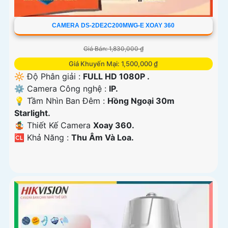
CAMERA DS-2DE2C200MWG-E XOAY 360
Giá Bán: 1,830,000 ₫
Giá Khuyến Mại: 1,500,000 ₫
🔆 Độ Phân giải :
FULL HD 1080P .
⚙ Camera Công nghệ :
IP.
💡 Tầm Nhìn Ban Đêm :
Hồng Ngoại 30m
Starlight.
🤹 Thiết Kế Camera
Xoay 360.
️🆑 Khả Năng :
Thu Âm Và Loa.