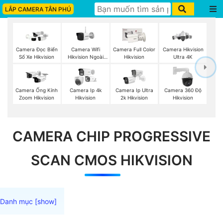
LẮP CAMERA TÂN PHÚ
Camera Wifi
Camera Đọc Biển
Camera Full Color
Camera Hikvision
Hikvision Ngoài
Số Xe Hikvision
Hikvision
Ultra 4K
Trời
Camera Ống Kính
Camera Ip 4k
Camera Ip Ultra
Camera 360 Độ
Zoom Hikvision
Hikvision
2k Hikvision
Hikvision
CAMERA CHIP PROGRESSIVE
SCAN CMOS HIKVISION