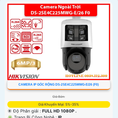
'
CAMERA IP GÓC RỘNG DS-2SE4C225MWG-E/26 (F0)
Giá Bán:
Giá Khuyến Mại: 5%-35%
☀️ Độ Phân giải :
FULL HD 1080P .
✳️ Trang Bị Công Nghệ :
IP.