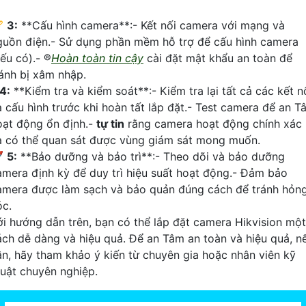
🏆
3:
**Cấu hình camera**:- Kết nối camera với mạng và
guồn điện.- Sử dụng phần mềm hỗ trợ để cấu hình camera
ếu có).- ®️
Hoàn toàn tin cậy
cài đặt mật khẩu an toàn để
ránh bị xâm nhập.
4:
**Kiểm tra và kiểm soát**:- Kiểm tra lại tất cả các kết n
à cấu hình trước khi hoàn tất lắp đặt.- Test camera để an T
oạt động ổn định.-
tự tin
rằng camera hoạt động chính xác
à có thể quan sát được vùng giám sát mong muốn.

5:
**Bảo dưỡng và bảo trì**:- Theo dõi và bảo dưỡng
amera định kỳ để duy trì hiệu suất hoạt động.- Đảm bảo
amera được làm sạch và bảo quản đúng cách để tránh hỏn
óc.
ới hướng dẫn trên, bạn có thể lắp đặt camera Hikvision một
ách dễ dàng và hiệu quả. Để an Tâm an toàn và hiệu quả, n
ần, hãy tham khảo ý kiến từ chuyên gia hoặc nhân viên kỹ
huật chuyên nghiệp.