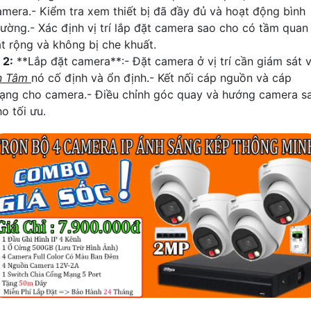
amera.- Kiểm tra xem thiết bị đã đầy đủ và hoạt động bình
hường.- Xác định vị trí lắp đặt camera sao cho có tầm quan
át rộng và không bị che khuất.
☫
2:
**Lắp đặt camera**:- Đặt camera ở vị trí cần giám sát 
n Tâm
nó cố định và ổn định.- Kết nối cáp nguồn và cáp
ạng cho camera.- Điều chỉnh góc quay và hướng camera s
o tối ưu.