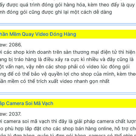
ấy được quá trình đóng gói hàng hóa, kèm theo đấy là quy
ình đóng gói cũng được ghi lại một cách dễ dàng
hần Mềm Quay Video Đóng Hàng
ew: 2086.
i các shop kinh doanh trên sàn thương mại điện tử thì hiện
ạng bị tráo hàng là điều xảy ra cực kì nhiều và đây cũng là
t vấn nạn, vậy nên các shop phải có video lúc đóng gói
ng để có thể bảo vệ quyền lợi cho shop của mình, kèm the
ần mềm có thể trích xuất video nhanh gọn nhất
ắp Camera Soi Mã Vạch
ew: 2037.
i camera soi mã vạch thì đây là giải pháp camera chất lượ
o phù hợp lắp đặt cho các shop bán hàng online, hỗ trợ c
ản lý đơn hàng, quản lý đơn gói hàng, camera có thể nhìn