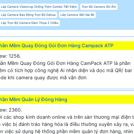
Lắp Camera Visioncop Chống Trộm Combo Tiết Kiệm
Trọn Bộ Camera Ghi Âm
Lắp Camera Báo Động Trọn Bộ Dahua
Lắp Camera 360 Giá Rẻ
Lắp Trọn Bộ Camera Đàm Thoại 2 Chiều
hần Mềm Quay Đóng Gói Đơn Hàng Campack ATP
ew: 1256.
hần Mềm Quay Đóng Gói Đơn Hàng CamPack ATP là phần
m có tích hợp công nghệ Ai nhận diện và dọc mã QR/ bar
de khi camera quay được mã vận đơn
hần Mềm Quản Lý Đóng Hàng
ew: 2360.
i các shop kinh doanh online và trên sàn thương mại điện 
ì việc bị đánh tráo hàng hóa là điều thường xuyên xảy ra, v
n việc sử dụng hệ thống phần mềm quản lý đơn hàng, nhìn