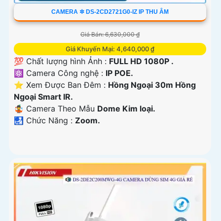
CAMERA ✲ DS-2CD2721G0-IZ IP THU ÂM
Giá Bán: 6,630,000 ₫
Giá Khuyến Mại: 4,640,000 ₫
💯 Chất lượng hình Ảnh :
FULL HD 1080P .
⚛️ Camera Công nghệ :
IP POE.
⭐ Xem Được Ban Đêm :
Hồng Ngoại 30m Hồng
Ngoại Smart IR.
🤹 Camera Theo Mẫu
Dome Kim loại.
️🛃 Chức Năng :
Zoom.