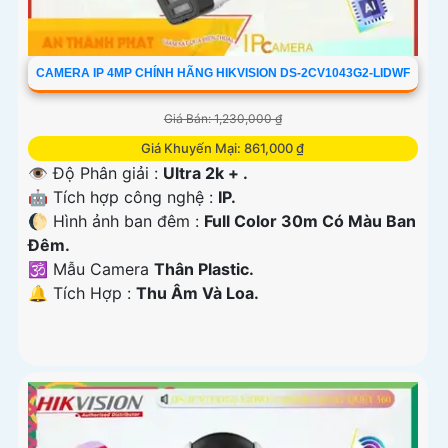
CAMERA IP 4MP CHÍNH HÃNG HIKVISION DS-2CV1043G2-LIDWF
Giá Bán: 1,230,000 ₫
Giá Khuyến Mại: 861,000 ₫
👁 Độ Phân giải :
Ultra 2k + .
🤖️ Tích hợp công nghệ :
IP.
🌔 Hình ảnh ban đêm :
Full Color 30m Có Màu Ban
Ðêm.
🕉️ Mẫu Camera
Thân Plastic.
️🔔 Tích Hợp :
Thu Âm Và Loa.