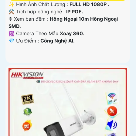
✨ Hình Ành Chất Lượng :
FULL HD 1080P .
⚒ Tích hợp công nghệ :
IP POE.
❈ Xem ban đêm :
Hồng Ngoại 10m Hồng Ngoại
SMD.
🕉️ Camera Theo Mẫu
Xoay 360.
️💎 Ưu Điểm :
Công Nghệ AI.