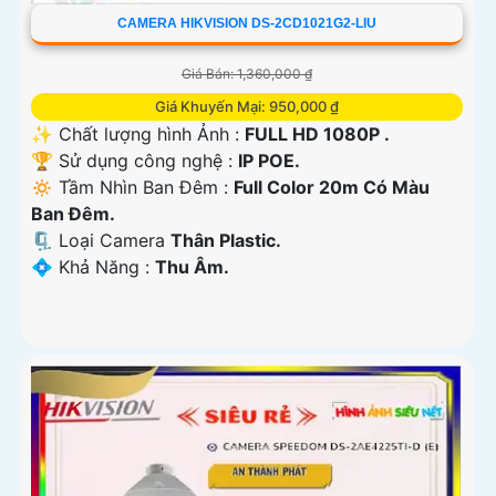
CAMERA HIKVISION DS-2CD1021G2-LIU
Giá Bán: 1,360,000 ₫
Giá Khuyến Mại: 950,000 ₫
✨ Chất lượng hình Ảnh :
FULL HD 1080P .
🏆 Sử dụng công nghệ :
IP POE.
🔅 Tầm Nhìn Ban Đêm :
Full Color 20m Có Màu
Ban Ðêm.
🗜️ Loại Camera
Thân Plastic.
️💠 Khả Năng :
Thu Âm.