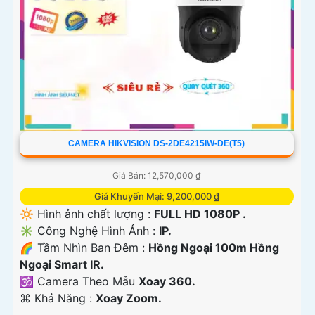
CAMERA HIKVISION DS-2DE4215IW-DE(T5)
Giá Bán: 12,570,000 ₫
Giá Khuyến Mại: 9,200,000 ₫
🔆 Hình ảnh chất lượng :
FULL HD 1080P .
✳️ Công Nghệ Hình Ảnh :
IP.
🌈 Tầm Nhìn Ban Đêm :
Hồng Ngoại 100m Hồng
Ngoại Smart IR.
🕉️ Camera Theo Mẫu
Xoay 360.
️⌘ Khả Năng :
Xoay Zoom.