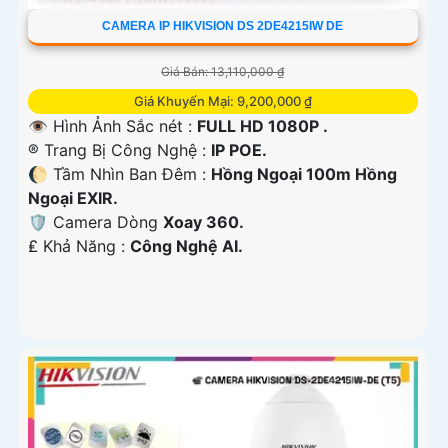
CAMERA IP HIKVISION DS 2DE4215IW DE
Giá Bán: 13,110,000 ₫
Giá Khuyến Mại: 9,200,000 ₫
👁 Hình Ảnh Sắc nét :
FULL HD 1080P .
®️ Trang Bị Công Nghệ :
IP POE.
🌔 Tầm Nhìn Ban Đêm :
Hồng Ngoại 100m Hồng
Ngoại EXIR.
🛡 Camera Dòng
Xoay 360.
️₤ Khả Năng :
Công Nghệ AI.