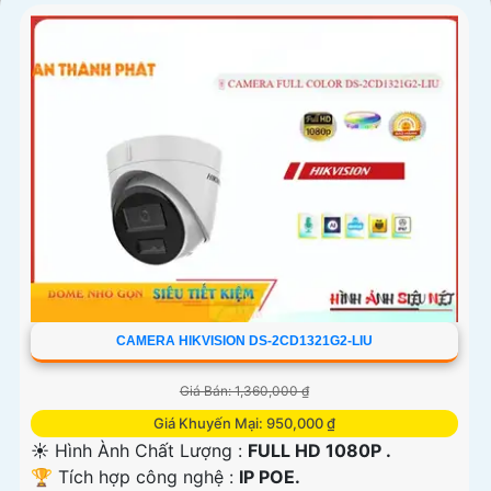
CAMERA HIKVISION DS-2CD1321G2-LIU
Giá Bán: 1,360,000 ₫
Giá Khuyến Mại: 950,000 ₫
☀️ Hình Ành Chất Lượng :
FULL HD 1080P .
🏆 Tích hợp công nghệ :
IP POE.