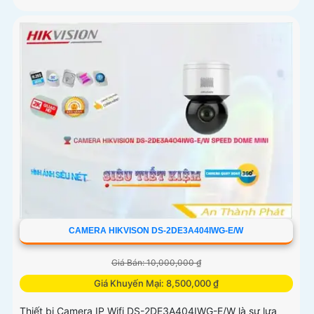
CAMERA HIKVISON DS-2DE3A404IWG-E/W
Giá Bán: 10,000,000 ₫
Giá Khuyến Mại: 8,500,000 ₫
Thiết bị Camera IP Wifi DS-2DE3A404IWG-E/W là sự lựa