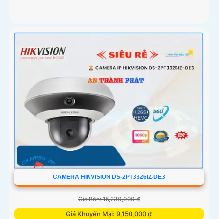
CAMERA HIKVISION DS-2PT3326IZ-DE3
Giá Bán: 15,230,000 ₫
Giá Khuyến Mại: 9,150,000 ₫