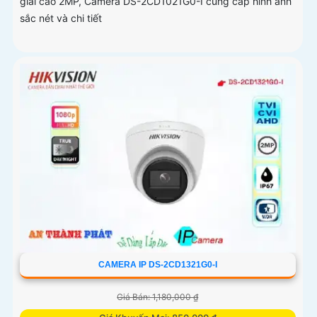
giải cao 2MP, Camera DS-2CD1021G0-I cung cấp hình ảnh
sắc nét và chi tiết
CAMERA IP DS-2CD1321G0-I
Giá Bán: 1,180,000 ₫