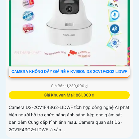
CAMERA KHÔNG DÂY GIÁ RẺ HIKVISION DS-2CV1F43G2-LIDWF
Giá Bán: 1,230,000 ₫
Giá Khuyến Mại: 861,000 ₫
Camera DS-2CV1F43G2-LIDWF tích hợp công nghệ AI phát
hiện người hỗ trợ chức năng ánh sáng kép cho giám sát
ban đêm Cung cấp hình ảnh màu. Camera quan sát DS-
2CV1F43G2-LIDWF là sản...