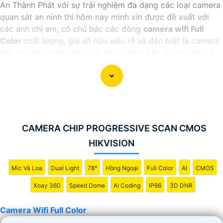
An Thành Phát với sự trải nghiệm đa dạng các loại camera
quan sát an ninh thì hôm nay mình xin được đề xuất với
các anh chị em, cô chú bác các dòng
camera wifi Full
Color
chất lượng, giá sỡ hữu siêu rẻ và đặc biệt là camera
đến từ các thương hiệu nổi tiếng, đảm bảo sự an toàn và
ổn định khi sử dụng.
CAMERA CHIP PROGRESSIVE SCAN CMOS
HIKVISION
Mic Và Loa
Dual Light
78°
Hồng Ngoại
Full Color
AI
CMOS
'
Xoay 360
Speed Dome
AI Coding
IP66
3D DNR
Camera Wifi Full Color