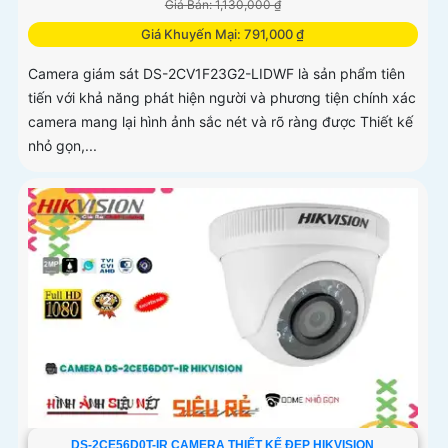
Giá Bán: 1,130,000 ₫
Giá Khuyến Mại: 791,000 ₫
Camera giám sát DS-2CV1F23G2-LIDWF là sản phẩm tiên
tiến với khả năng phát hiện người và phương tiện chính xác
camera mang lại hình ảnh sắc nét và rõ ràng được Thiết kế
nhỏ gọn,...
DS-2CE56D0T-IR CAMERA THIẾT KẾ ĐẸP HIKVISION