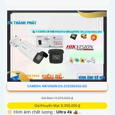
CAMERA HIKVISION DS-2CD2683G2-IZS
Giá Bán: 11,270,000 ₫
Giá Khuyến Mại: 9,350,000 ₫
🔆 Hình ảnh chất lượng :
Ultra 4k 👍🏾 .