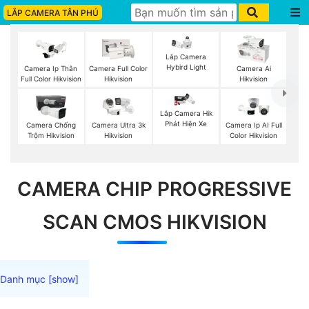
LẮP CAMERA TÂN PHÚ
Lắp Camera
Hybird Light
Camera Ip Thân
Camera Full Color
Camera Ai
Full Color Hikvision
Hikvision
Hikvision
Lắp Camera Hik
Phát Hiện Xe
Camera Chống
Camera Ultra 3k
Camera Ip AI Full
Trộm Hikvision
Hikvision
Color Hikvision
CAMERA CHIP PROGRESSIVE
SCAN CMOS HIKVISION