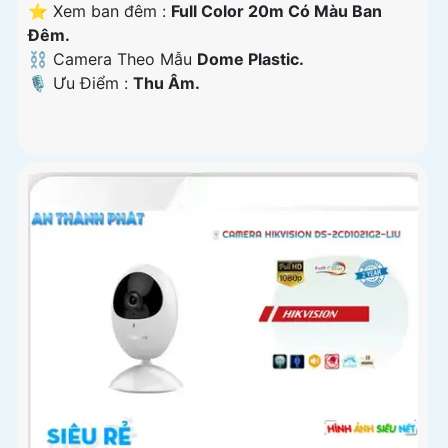
⭐ Xem ban đêm :
Full Color 20m Có Màu Ban
Ðêm.
⛓ Camera Theo Mẫu
Dome Plastic.
️🎙 Ưu Điểm :
Thu Âm.