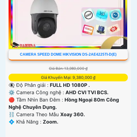
CAMERA SPEED DOME HIKVISION DS-2AE4225TI-D(E)
Giá Bán: 13,980,000 ₫
Giá Khuyến Mại: 9,380,000 ₫
👁️‍🗨 Độ Phân giải :
FULL HD 1080P .
⚙ Camera Công nghệ :
AHD CVI TVI BCS.
🔴 Tầm Nhìn Ban Đêm :
Hồng Ngoại 80m Công
Nghệ Chuyên Dụng.
⛓ Camera Theo Mẫu
Xoay 360.
️💠 Khả Năng :
Zoom.