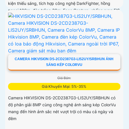
kiện thiếu sáng, tích hợp công nghệ DarkFighter, hồng
ngoại 100m, đèn trắng 30m, Face Capture, chống rung EIS
và chuẩn nén H
CAMERA HIKVISION DS-2CD2387G3-LIS2UY/SRBHUN ÁNH
SÁNG KÉP COLORVU
Giá Bán:
Giá Khuyến Mại: 5%-35%
Camera HIKVISION DS-2CD2387G3-LIS2UY/SRBHUN có
độ phân giải 8MP cùng công nghệ ánh sáng kép ColorVu
mang đến hình ảnh sắc nét vượt trội có màu cả ngày và
đêm