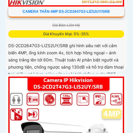
CAMERA THÂN 4MP DS-2CD2647G3-LIZS2UY/SRB
Giá Bán: Liên Hệ
Giá Khuyến Mại: 5%-35%
DS-2CD2647G3-LIZS2UY/SRB ghi hình siêu nét với cảm
biến 4MP, ống kính zoom 4x, tích hợp hồng ngoại – ánh
sáng trắng lên tới 60m. Thuật toán AI phân biệt người và
phương tiện, chống ngược sáng 130dB và hỗ trợ đàm thoại
hai chiều, phù hợp giám sát ngoài trời chống nước IP67