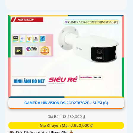
CAMERA HIKVISION DS-2CD2T87G2P-LSU/SL(C)
Giá Bán: 13,580,000 ₫
Giá Khuyến Mại: 6,950,000 ₫
👁 Độ Phân giải :
Ultra 4k 👍🏾 .