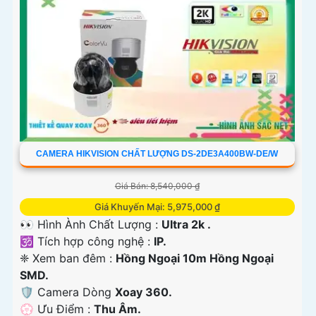
CAMERA HIKVISION CHẤT LƯỢNG DS-2DE3A400BW-DE/W
Giá Bán: 8,540,000 ₫
Giá Khuyến Mại: 5,975,000 ₫
👀 Hình Ành Chất Lượng :
Ultra 2k .
🕉️ Tích hợp công nghệ :
IP.
❈ Xem ban đêm :
Hồng Ngoại 10m Hồng Ngoại
SMD.
🛡 Camera Dòng
Xoay 360.
️💮 Ưu Điểm :
Thu Âm.