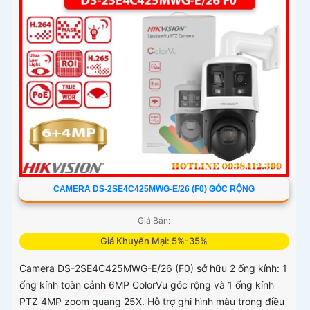
CAMERA DS-2SE4C425MWG-E/26 (F0) GÓC RỘNG
Giá Bán:
Giá Khuyến Mại: 5%-35%
Camera DS-2SE4C425MWG-E/26 (F0) sở hữu 2 ống kính: 1
ống kính toàn cảnh 6MP ColorVu góc rộng và 1 ống kính
PTZ 4MP zoom quang 25X. Hỗ trợ ghi hình màu trong điều