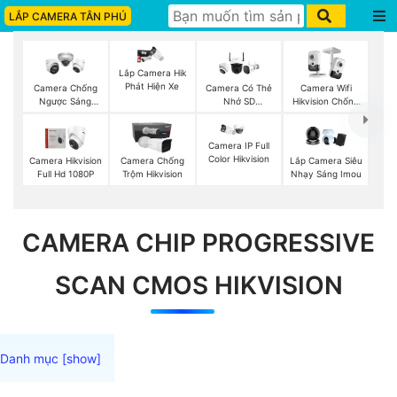
LẮP CAMERA TÂN PHÚ
Lắp Camera Hik
Phát Hiện Xe
Camera Chống
Camera Có Thẻ
Camera Wifi
Ngược Sáng
Nhớ SD
Hikvision Chống
Hikvision
HIKVISION
Trộm
Camera IP Full
Color Hikvision
Camera Hikvision
Camera Chống
Lắp Camera Siêu
Full Hd 1080P
Trộm Hikvision
Nhạy Sáng Imou
CAMERA CHIP PROGRESSIVE
SCAN CMOS HIKVISION