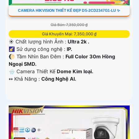
CAMERA HIKVISION THIẾT KẾ ĐẸP DS-2CD2347G1-LU ✨
Giá Bán: 7,350,000 ₫
Giá Khuyến Mại: 7,350,000 ₫
☀️ Chất lượng hình Ảnh :
Ultra 2k .
🌠 Sử dụng công nghệ :
IP.
🌔 Tầm Nhìn Ban Đêm :
Full Color 30m Hồng
Ngoại SMD.
🌧️ Camera Thiết Kế
Dome Kim loại.
️↭ Khả Năng :
Công Nghệ AI.