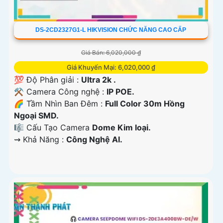
DS-2CD2327G1-L HIKVISION CHỨC NĂNG CAO CẤP
Giá Bán: 6,020,000 ₫
Giá Khuyến Mại: 6,020,000 ₫
💯 Độ Phân giải :
Ultra 2k .
⚒ Camera Công nghệ :
IP POE.
🌈 Tầm Nhìn Ban Đêm :
Full Color 30m Hồng
Ngoại SMD.
🎼️ Cấu Tạo Camera
Dome Kim loại.
️⇝ Khả Năng :
Công Nghệ AI.