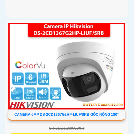
CAMERA 6MP DS-2CD1367G2HP-LIUF/SRB GÓC RỘNG 180°
Giá Bán: 5,960,000 ₫