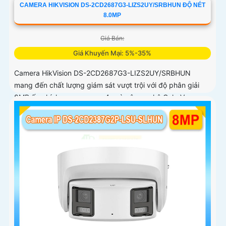
CAMERA HIKVISION DS-2CD2687G3-LIZS2UY/SRBHUN ĐỘ NÉT
8.0MP
Giá Bán:
Giá Khuyến Mại: 5%-35%
Camera HikVision DS-2CD2687G3-LIZS2UY/SRBHUN
mang đến chất lượng giám sát vượt trội với độ phân giải
8MP ống kính zoom quang 4x và công nghệ ColorVu