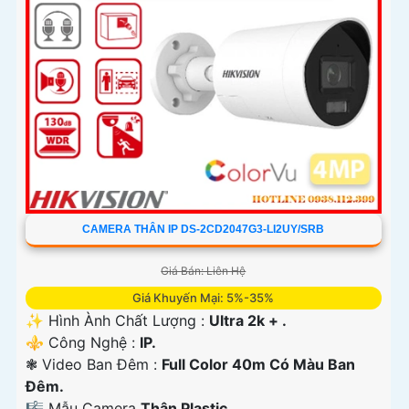
CAMERA THÂN IP DS-2CD2047G3-LI2UY/SRB
Giá Bán: Liên Hệ
Giá Khuyến Mại: 5%-35%
✨ Hình Ành Chất Lượng :
Ultra 2k + .
⚜️ Công Nghệ :
IP.
❃ Video Ban Đêm :
Full Color 40m Có Màu Ban
Ðêm.
🎼️ Mẫu Camera
Thân Plastic.