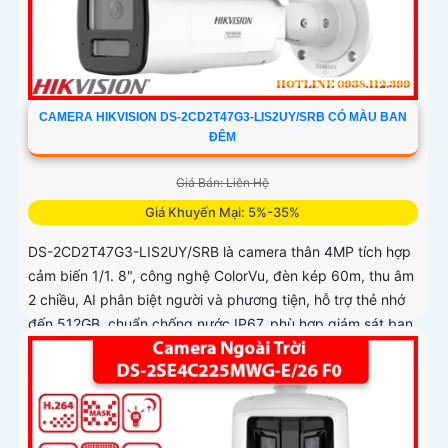
CAMERA HIKVISION DS-2CD2T47G3-LIS2UY/SRB CÓ MÀU BAN
ĐÊM
Giá Bán: Liên Hệ
Giá Khuyến Mại: 5%-35%
DS-2CD2T47G3-LIS2UY/SRB là camera thân 4MP tích hợp
cảm biến 1/1. 8", công nghệ ColorVu, đèn kép 60m, thu âm
2 chiều, AI phân biệt người và phương tiện, hỗ trợ thẻ nhớ
đến 512GB, chuẩn chống nước IP67, phù hợp giám sát ban
đêm màu sắc 24/7