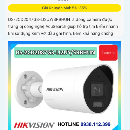
Giá Khuyến Mại: 5%-35%
DS-2CD2047G3-LI2UY/SRBHUN là dòng camera được
trang bị công nghệ AcuSearch giúp hỗ trợ tìm kiếm nhanh
khi sử dụng kèm với đầu ghi hình, kèm khả năng chống
ngược sáng WDR 130dB, trang bị micro kép và loa hỗ trợ
đàm thoại 2 chiều, ống kính 4