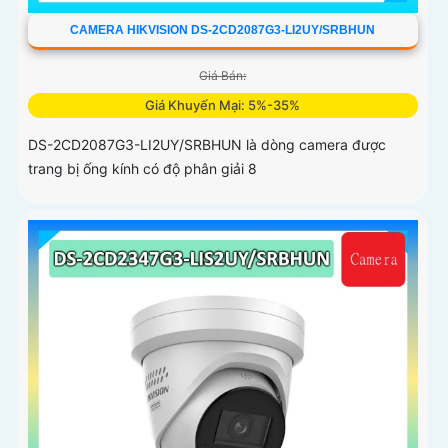
CAMERA HIKVISION DS-2CD2087G3-LI2UY/SRBHUN
Giá Bán:
Giá Khuyến Mại: 5%-35%
DS-2CD2087G3-LI2UY/SRBHUN là dòng camera được
trang bị ống kính có độ phân giải 8