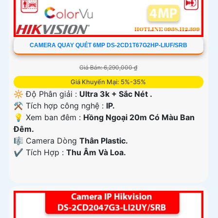
CAMERA QUAY QUÉT 6MP DS-2CD1T67G2HP-LIUF/SRB
Giá Bán: 6,290,000 ₫
Giá Khuyến Mại: 5%-35%
🔆 Độ Phân giải :
Ultra 3k + Sắc Nét .
⚒ Tích hợp công nghệ :
IP.
💡 Xem ban đêm :
Hồng Ngoại 20m Có Màu Ban
Ðêm.
🎼️ Camera Dòng
Thân Plastic.
️✔️ Tích Hợp :
Thu Âm Và Loa.