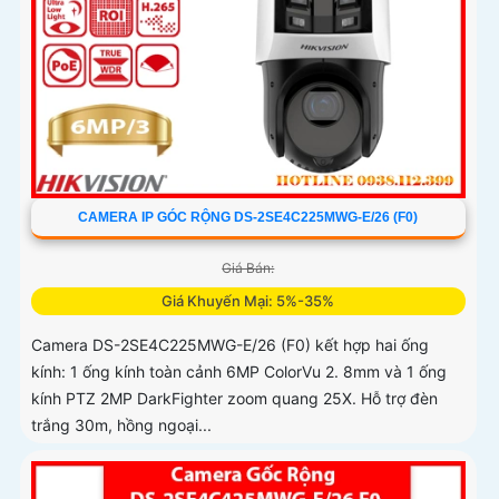
CAMERA IP GÓC RỘNG DS-2SE4C225MWG-E/26 (F0)
Giá Bán:
Giá Khuyến Mại: 5%-35%
Camera DS-2SE4C225MWG-E/26 (F0) kết hợp hai ống
kính: 1 ống kính toàn cảnh 6MP ColorVu 2. 8mm và 1 ống
kính PTZ 2MP DarkFighter zoom quang 25X. Hỗ trợ đèn
trắng 30m, hồng ngoại...