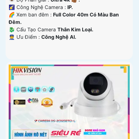
🌠 Công Nghệ Camera :
IP.
🌈 Xem ban đêm :
Full Color 40m Có Màu Ban
Đêm.
🐉️ Cấu Tạo Camera
Thân Kim Loại.
️👮 Ưu Điểm :
Công Nghệ AI.