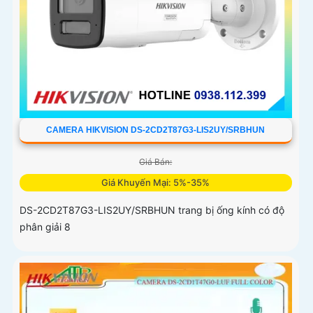
CAMERA HIKVISION DS-2CD2T87G3-LIS2UY/SRBHUN
Giá Bán:
Giá Khuyến Mại: 5%-35%
DS-2CD2T87G3-LIS2UY/SRBHUN trang bị ống kính có độ
phân giải 8