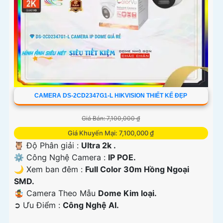
CAMERA DS-2CD2347G1-L HIKVISION THIẾT KẾ ĐẸP
Giá Bán: 7,100,000 ₫
Giá Khuyến Mại: 7,100,000 ₫
🦉 Độ Phân giải :
Ultra 2k .
⚙ Công Nghệ Camera :
IP POE.
🌙 Xem ban đêm :
Full Color 30m Hồng Ngoại
SMD.
🤹 Camera Theo Mẫu
Dome Kim loại.
️➲ Ưu Điểm :
Công Nghệ AI.