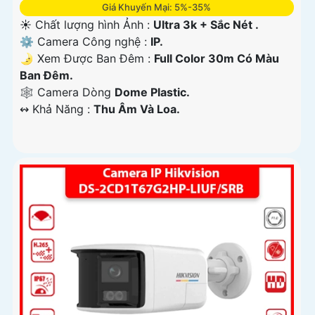
Giá Khuyến Mại: 5%-35%
☀️ Chất lượng hình Ảnh :
Ultra 3k + Sắc Nét .
⚙ Camera Công nghệ :
IP.
🌛 Xem Được Ban Đêm :
Full Color 30m Có Màu
Ban Ðêm.
🕸️ Camera Dòng
Dome Plastic.
️↭ Khả Năng :
Thu Âm Và Loa.