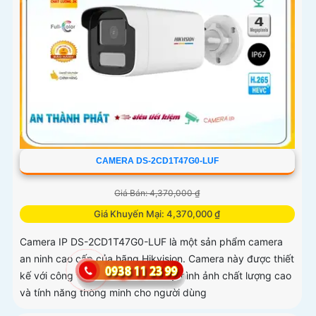
CAMERA DS-2CD1T47G0-LUF
Giá Bán: 4,370,000 ₫
Giá Khuyến Mại: 4,370,000 ₫
Camera IP DS-2CD1T47G0-LUF là một sản phẩm camera
an ninh cao cấp của hãng Hikvision. Camera này được thiết
kế với công nghệ tiên tiến, đem lại hình ảnh chất lượng cao
và tính năng thông minh cho người dùng