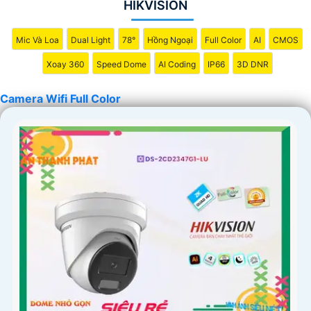
HIKVISION
Mic Và Loa
Dual Light
78°
Hồng Ngoại
Full Color
AI
CMOS
Xoay 360
Speed Dome
AI Coding
IP66
3D DNR
Camera Wifi Full Color