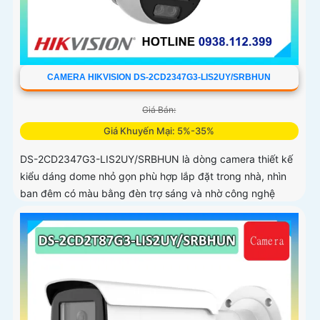
CAMERA HIKVISION DS-2CD2347G3-LIS2UY/SRBHUN
Giá Bán:
Giá Khuyến Mại: 5%-35%
DS-2CD2347G3-LIS2UY/SRBHUN là dòng camera thiết kế
kiểu dáng dome nhỏ gọn phù hợp lắp đặt trong nhà, nhìn
ban đêm có màu bằng đèn trợ sáng và nhờ công nghệ
ColorVU HikAI-ISP, có tính năng AI giúp nhận diện người và
phương tiện, tích hợp micro kép