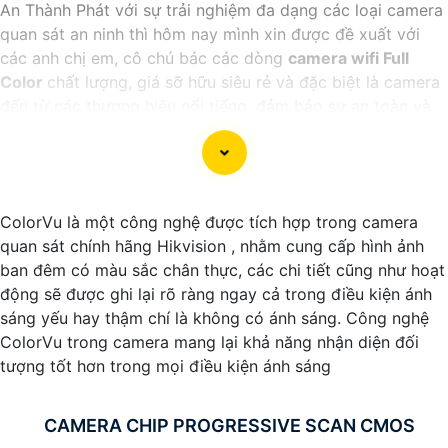
An Thành Phát với sự trải nghiệm đa dạng các loại camera
quan sát an ninh thì hôm nay mình xin được đề xuất với
các anh chị em, cô chú bác các dòng
camera wifi Full
Color
chất lượng, giá sỡ hữu siêu rẻ và đặc biệt là camera
đến từ các thương hiệu nổi tiếng, đảm bảo sự an toàn và
ổn định khi sử dụng.
ColorVu là một công nghệ được tích hợp trong camera
quan sát chính hãng Hikvision , nhằm cung cấp hình ảnh
ban đêm có màu sắc chân thực, các chi tiết cũng như hoạt
động sẽ được ghi lại rõ ràng ngay cả trong điều kiện ánh
sáng yếu hay thậm chí là không có ánh sáng. Công nghệ
ColorVu trong camera mang lại khả năng nhận diện đối
tượng tốt hơn trong mọi điều kiện ánh sáng
'
CAMERA CHIP PROGRESSIVE SCAN CMOS