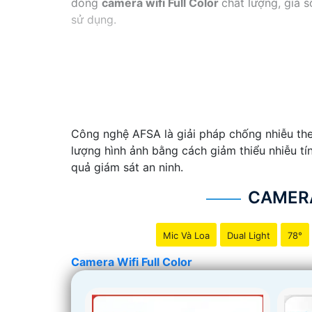
dòng
camera wifi Full Color
chất lượng, giá 
sử dụng.
Công nghệ AFSA là giải pháp chống nhiễu the
lượng hình ảnh bằng cách giảm thiểu nhiễu tí
quả giám sát an ninh.
CAMERA
Mic Và Loa
Dual Light
78°
Camera Wifi Full Color