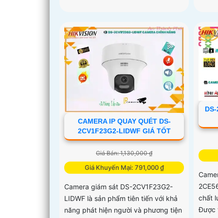
DS-
CAMERA IP QUAY QUÉT DS-
2CV1F23G2-LIDWF GIÁ TỐT
Giá Bán: 1,130,000 ₫
Giá Khuyến Mại: 791,000 ₫
Camer
2CE56
Camera giám sát DS-2CV1F23G2-
chất 
LIDWF là sản phẩm tiên tiến với khả
Được 
năng phát hiện người và phương tiện