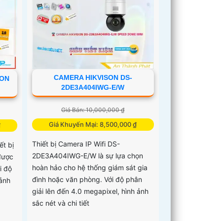
CAMERA HIKVISON DS-
ION
2DE3A404IWG-E/W
Giá Bán: 10,000,000 ₫
Giá Khuyến Mại: 8,500,000 ₫
₫
Thiết bị Camera IP Wifi DS-
t bị
2DE3A404IWG-E/W là sự lựa chọn
 được
hoàn hảo cho hệ thống giám sát gia
i độ
đình hoặc văn phòng. Với độ phân
 ảnh
giải lên đến 4.0 megapixel, hình ảnh
sắc nét và chi tiết