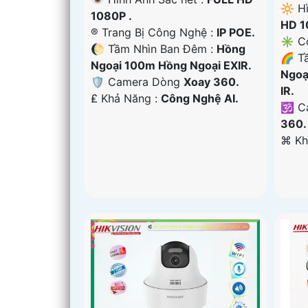
🔆 H
1080P .
HD 1
®️ Trang Bị Công Nghệ :
IP POE.
✳️ C
🌔 Tầm Nhìn Ban Đêm :
Hồng
🌈 T
Ngoại 100m Hồng Ngoại EXIR.
Ngoạ
🛡 Camera Dòng
Xoay 360.
IR.
️₤ Khả Năng :
Công Nghệ AI.
🕉️ 
360.
️⌘ K