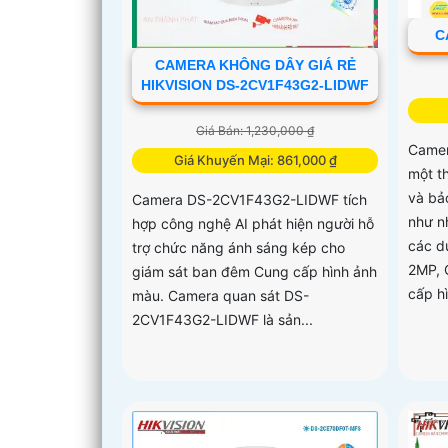
C
CAMERA KHÔNG DÂY GIÁ RẺ
HIKVISION DS-2CV1F43G2-LIDWF
Giá Bán: 1,230,000 ₫
Camer
Giá Khuyến Mại: 861,000 ₫
một t
và bả
Camera DS-2CV1F43G2-LIDWF tích
như n
hợp công nghệ AI phát hiện người hỗ
các dự
trợ chức năng ánh sáng kép cho
2MP, 
giám sát ban đêm Cung cấp hình ảnh
cấp hì
màu. Camera quan sát DS-
2CV1F43G2-LIDWF là sản...