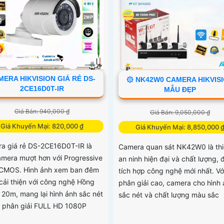
ERA HIKVISION GIÁ RẺ DS-
۞ NK42W0 CAMERA HIKVIS
2CE16D0T-IR
MẪU ĐẸP
Giá Bán: 940,000 ₫
Giá Bán: 9,050,000 ₫
Giá Khuyến Mại: 820,000 ₫
Giá Khuyến Mại: 8,850,000 
a giá rẻ DS-2CE16D0T-IR là
Camera quan sát NK42W0 là thiế
camera mượt hơn với Progressive
an ninh hiện đại và chất lượng,
CMOS. Hình ảnh xem ban đêm
tích hợp công nghệ mới nhất. Vớ
cải thiện với công nghệ Hồng
phân giải cao, camera cho hình
 20m, mang lại hình ảnh sắc nét
sắc nét và chất lượng màu sắc
ộ phân giải FULL HD 1080P