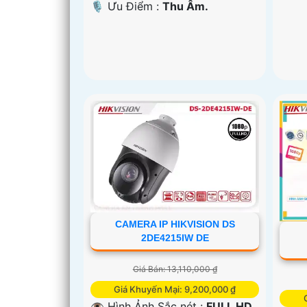
️🎙 Ưu Điểm :
Thu Âm.
CAMERA IP HIKVISION DS
2DE4215IW DE
Giá Bán: 13,110,000 ₫
Giá Khuyến Mại: 9,200,000 ₫
👁 Hình Ảnh Sắc nét :
FULL HD