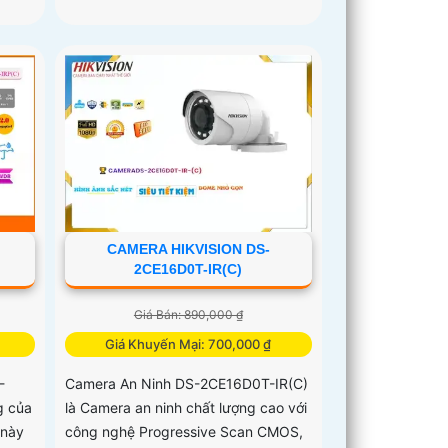
CAMERA HIKVISION DS-
2CE16D0T-IR(C)
Giá Bán: 890,000 ₫
Giá Khuyến Mại: 700,000 ₫
-
Camera An Ninh DS-2CE16D0T-IR(C)
g của
là Camera an ninh chất lượng cao với
 này
công nghệ Progressive Scan CMOS,