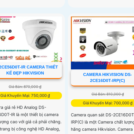
2CE56D0T-IR CAMERA THIẾT
KẾ ĐẸP HIKVISION
CAMERA HIKVISION DS-
2CE16D0T-IRP(C)
Giá Bán: 870,000 ₫
Giá Bán: 810,000 ₫
Giá Khuyến Mại: 750,000 ₫
Giá Khuyến Mại: 700,000 ₫
a giá rẻ HD Analog DS-
D0T-IR là một thiết bị camera
Camera quan sát DS-2CE16D0T
lượng cao với giá cả phải chăng.
IRP(C) là một Camera chất lượn
trang bị công nghệ HD Analog,
hãng camera Hikvision. Camera