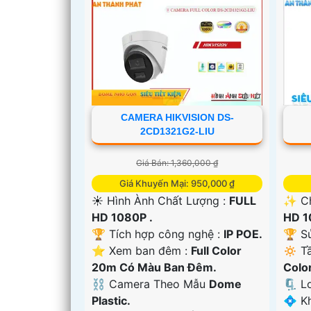
'
CAMERA HIKVISION DS-
2CD1321G2-LIU
Giá Bán: 1,360,000 ₫
Giá Khuyến Mại: 950,000 ₫
☀️ Hình Ành Chất Lượng :
FULL
✨ Ch
HD 1080P .
HD 1
🏆 Tích hợp công nghệ :
IP POE.
🏆 S
⭐ Xem ban đêm :
Full Color
🔅 T
20m Có Màu Ban Ðêm.
Colo
⛓ Camera Theo Mẫu
Dome
🗜️ 
Plastic.
️💠 