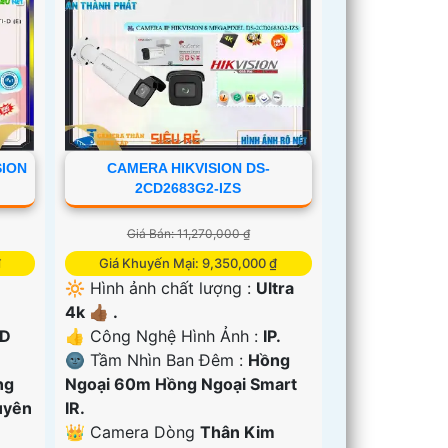
SION
CAMERA HIKVISION DS-
2CD2683G2-IZS
Giá Bán: 11,270,000 ₫
₫
Giá Khuyến Mại: 9,350,000 ₫
🔆 Hình ảnh chất lượng :
Ultra
4k 👍🏾 .
D
👍 Công Nghệ Hình Ảnh :
IP.
🌚 Tầm Nhìn Ban Đêm :
Hồng
ng
Ngoại 60m Hồng Ngoại Smart
uyên
IR.
👑 Camera Dòng
Thân Kim