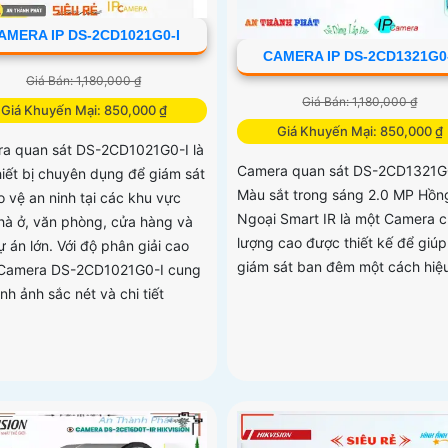
AMERA IP DS-2CD1021G0-I
CAMERA IP DS-2CD1321G0
Giá Bán: 1,180,000 ₫
Giá Bán: 1,180,000 ₫
Giá Khuyến Mại: 850,000 ₫
Giá Khuyến Mại: 850,000 ₫
a quan sát DS-2CD1021G0-I là
Camera quan sát DS-2CD1321G
hiết bị chuyên dụng để giám sát
Màu sắt trong sáng 2.0 MP Hồn
o vệ an ninh tại các khu vực
Ngoại Smart IR là một Camera c
hà ở, văn phòng, cửa hàng và
lượng cao được thiết kế để giú
 án lớn. Với độ phân giải cao
giám sát ban đêm một cách hiệ
Camera DS-2CD1021G0-I cung
nh ảnh sắc nét và chi tiết