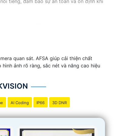
 nổi tiếng, đảm bảo sự an toàn và ổn định khi
mera quan sát. AFSA giúp cải thiện chất
 hình ảnh rõ ràng, sắc nét và nâng cao hiệu
KVISION
me
AI Coding
IP66
3D DNR