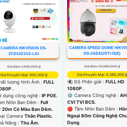
CAMERA SPEED DOME HIKVI
CAMERA HIKVISION DS-
DS-2AE4225TI-D(E)
2CD1021G2-LIU
Giá Bán: 13,980,000 ₫
Giá Bán: 1,360,000 ₫
Giá Khuyến Mại: 9,380,000 
Giá Khuyến Mại: 950,000 ₫
👁️‍🗨 Độ Phân giải :
FULL HD
ất lượng hình Ảnh :
FULL
1080P .
080P .
⚙ Camera Công nghệ :
AH
ử dụng công nghệ :
IP POE.
CVI TVI BCS.
ầm Nhìn Ban Đêm :
Full
🔴 Tầm Nhìn Ban Đêm :
Hồ
r 20m Có Màu Ban Ðêm.
Ngoại 80m Công Nghệ Ch
Loại Camera
Thân Plastic.
Dụng.
Khả Năng :
Thu Âm.