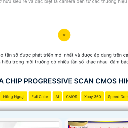
sỡ hữu siêu rẻ và đặc biệt là camera đến từ các thương hiệu
o tần số được phát triển mới nhất và được áp dụng trên ca
n hiệu trong môi trường có nhiều tần số khác nhau, đảm bảo
 CHIP PROGRESSIVE SCAN CMOS HI
Hồng Ngoại
Full Color
AI
CMOS
Xoay 360
Speed Do