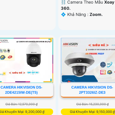
⛓ Camera Theo Mẫu
Xoay
360.
️💠 Khả Năng :
Zoom.
CAMERA HIKVISION DS-
CAMERA HIKVISION DS-
2DE4215IW-DE(T5)
2PT3326IZ-DE3
Giá Bán: 12,570,000 ₫
Giá Bán: 15,230,000 ₫
Giá Khuyến Mại: 9,200,000 ₫
Giá Khuyến Mại: 9,150,000 ₫