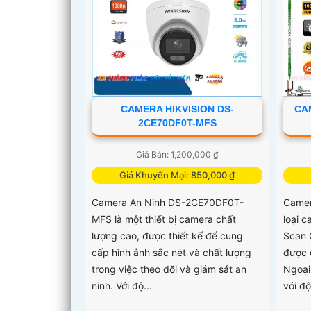
CAMERA HIKVISION DS-
CAM
2CE70DF0T-MFS
Giá Bán: 1,200,000 ₫
Giá Khuyến Mại: 850,000 ₫
Camera An Ninh DS-2CE70DF0T-
Camer
MFS là một thiết bị camera chất
loại 
lượng cao, được thiết kế để cung
Scan 
cấp hình ảnh sắc nét và chất lượng
được 
trong việc theo dõi và giám sát an
Ngoại
ninh. Với độ...
với đ