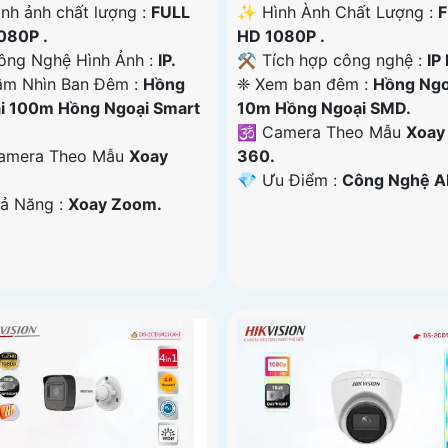
ình ảnh chất lượng :
FULL
✨ Hình Ành Chất Lượng :
F
080P .
HD 1080P .
ông Nghệ Hình Ảnh :
IP.
⚒ Tích hợp công nghệ :
IP
ầm Nhìn Ban Đêm :
Hồng
❈ Xem ban đêm :
Hồng Ngo
i 100m Hồng Ngoại Smart
10m Hồng Ngoại SMD.
🕉️ Camera Theo Mẫu
Xoay
Camera Theo Mẫu
Xoay
360.
️💎 Ưu Điểm :
Công Nghệ AI
hả Năng :
Xoay Zoom.