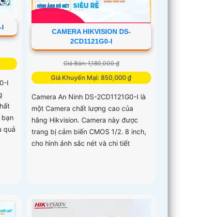
-I
CAMERA HIKVISION DS-
2CD1121G0-I
Giá Bán: 1,180,000 ₫
Giá Khuyến Mại: 850,000 ₫
0-I
g
Camera An Ninh DS-2CD1121G0-I là
hất
một Camera chất lượng cao của
p bạn
hãng Hikvision. Camera này được
u quả
trang bị cảm biến CMOS 1/2. 8 inch,
cho hình ảnh sắc nét và chi tiết