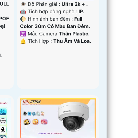
ULL
👁 Độ Phân giải :
Ultra 2k + .
🤖️ Tích hợp công nghệ :
IP.
 POE.
🌔 Hình ảnh ban đêm :
Full
ại
Color 30m Có Màu Ban Ðêm.
🕉️ Mẫu Camera
Thân Plastic.
️🔔 Tích Hợp :
Thu Âm Và Loa.
.