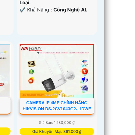
Loại.
️✔️ Khả Năng :
Công Nghệ AI.
CAMERA IP 4MP CHÍNH HÃNG
HIKVISION DS-2CV1043G2-LIDWF
Giá Bán: 1,230,000 ₫
Giá Khuyến Mại: 861,000 ₫